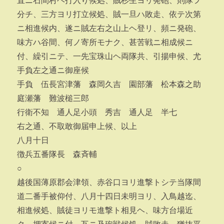
直ニ石間村ヘ打入り候処、賊杉生ヨリ発砲、則隊ヲ
分チ、三方ヨリ打立候処、賊一旦ハ敗走、依テ次第
ニ相進候内、遂ニ賊左右之山上ヘ登リ、頻ニ発砲、
味方ハ谷間、何ノ寄所モナク、甚苦戦ニ相成候ニ
付、繰引ニテ、一先宝珠山ヘ両隊共、引揚申候、尤
手負左之通ニ御座候
手負 伍長宮津藩 森岡久吉 園部藩 松本森之助
庭瀬藩 難波槌三郎
行衛不知 通人足小頭 秀吉 通人足 半七
右之通、不取敢御届申上候、以上
八月十日
徴兵五番隊長 森斉輔
○
越後国薄原郡会津領、赤谷口ヨリ進撃トシテ当隊間
道二番手被仰付、八月十四日未明ヨリ、入鳥越迄、
相進候処、賊徒ヨリモ進撃ト相見ヘ、味方台場近