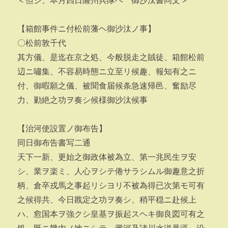
＜但シ、本月四日薩州兵隊ヘ 御沙汰書同文＞
【箱館事件ニ付松前藩ヘ御沙汰ノ事】
〇松前敦千代
其方儀、是迄在京之処、今般脱走之賊徒、箱館松前
辺ニ嘯集、不容易時態ニ立至リ候趣、報知有之ニ
付、御暇願之儀、被聞食届候条急速帰邑、奮励尽
力、勦絶之功ヲ奏シ候様御沙汰候事
【治河使設置ノ御布告】
同日御布告書写二通
天下一新、更始之御政体被為立、第一兆民生ヲ安
シ、業ヲ楽ミ、人心ヲシテ倦サラシムル御趣意之折
柄、倉卒戎馬之事起リシヨリ不被為得已次第モ可有
之候得共、今日戡定之功ヲ奏シ、稍平穏ニ赴候上
ハ、愈国本ヲ強クシ皇基ヲ振起スヘキ御良図可有之