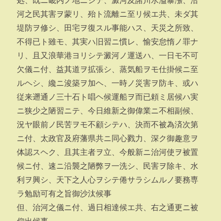
処、既ニ畿内ノ地ニシテ、澱河及諸川水溢暴漲、沿
河之民其害ヲ蒙リ、殆ト流離ニ至リ候エ共、未ダ其
堤防ヲ修シ、田宅ヲ復スル事能ハス、天災之所致、
不得已ト雖モ、其実ハ旧習ニ慣レ、愉安怠惰ノ罪ナ
リ、且又浪華港ヨリシテ澱河ノ運送ハ、一日モ不可
欠儀ニ付、益其道ヲ拡張シ、蒸気船ヲモ仕掛候ニ至
ルヘシ、纔ニ浚築ヲ加ヘ、一時ノ災害ヲ防キ、或ハ
従来遡通ノ三十石ト唱ヘ候運船ヲ而已頼ミ居候ハ実
ニ狭少之陋習ニテ、今日維新之御偉業ニ不相副候、
況ヤ眼前ノ民苦ヲモ不顧シテハ、決而不被為済次第
ニ付、太政官及府藩県共ニ同心戮力、深ク御趣意ヲ
体認スヘク、且其主者ヲ立、今般新ニ治河使ヲ被置
候ニ付、速ニ沿襲之陋弊ヲ一洗シ、民害ヲ除キ、水
利ヲ興シ、天下之人心ヲシテ倦サラシムルノ要務専
ラ勉励可有之旨御沙汰候事
但、治河之儀ニ付、過日相達候エ共、右之通更ニ被