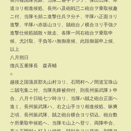
長州報国隊先鋒、当隊二番手トシテ、保田出陣、本
道ヨリ相進候処、長州ハ及砲戦已ニ砲台ヲ乗取候趣
ニ付、当隊モ頻ニ進撃仕兵ヲ分チ、半隊ハ正面ヨリ
進撃、半隊ハ赤坂山ヨリ、賊砲台ノ横合ヨリ手強ク
進撃仕候処賊散々敗走、各隊一同右砲台ヲ乗取申
候、尤討取、手負等ハ無御座候、此段御届申上候、
以上
八月朔日
徴兵五番隊長 森斉輔
○
越後之国蒲原郡丸山村ヨリ、石間村ヘノ間道宝珠山
ニ賊屯集ニ付、当隊先鋒被仰付、則長州振武隊ト申
合、八月十日暁七ツ時ヨリ、当隊ハ賊之砲台正面ヘ
進ミ、長州振武隊ハ、右之山手ヨリ相進候処、昧爽
之頃、長州振武隊、賊之砲台横合ヨリ切込、砲台数
ケ所乗取申候処ヘ、当隊モ山上ヘ登リ、両隊申合、