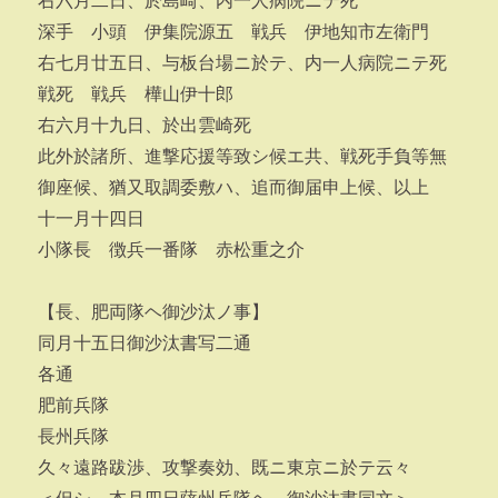
右六月二日、於島崎、内一人病院ニテ死
深手 小頭 伊集院源五 戦兵 伊地知市左衛門
右七月廿五日、与板台場ニ於テ、内一人病院ニテ死
戦死 戦兵 樺山伊十郎
右六月十九日、於出雲崎死
此外於諸所、進撃応援等致シ候エ共、戦死手負等無
御座候、猶又取調委敷ハ、追而御届申上候、以上
十一月十四日
小隊長 徴兵一番隊 赤松重之介
【長、肥両隊ヘ御沙汰ノ事】
同月十五日御沙汰書写二通
各通
肥前兵隊
長州兵隊
久々遠路跋渉、攻撃奏効、既ニ東京ニ於テ云々