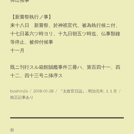
仰出候事
【新嘗祭執行ノ事】
来十八日 新嘗祭、於神祇官代、被為執行候ニ付、
十七日暮六ツ時ヨリ、十九日朝五ツ時迄、仏事類鐘
等停止、被仰付候事
十一月
既ニ刊行スル箱館賊艦事件三冊ハ、第百四十一、四
十二、四十三号ニ挿序ス
投
投
カ
タ
boshinjls
2018-01-28
『太政官日誌』
,
明治元年
,
１１月
稿
稿
テ
グ
校正記事あり
者
日:
ゴ
リ
ー
投
前