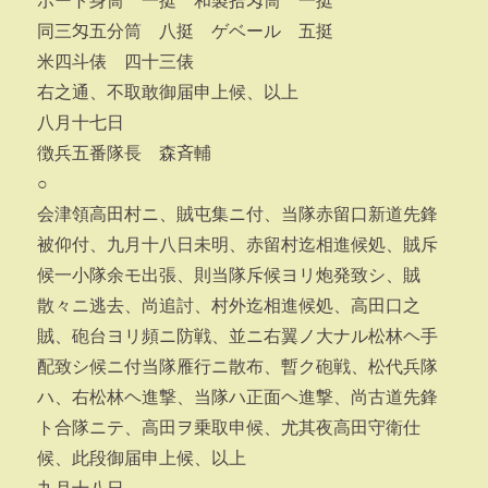
ボート身筒 一挺 和製拾匁筒 一挺
同三匁五分筒 八挺 ゲベール 五挺
米四斗俵 四十三俵
右之通、不取敢御届申上候、以上
八月十七日
徴兵五番隊長 森斉輔
○
会津領高田村ニ、賊屯集ニ付、当隊赤留口新道先鋒
被仰付、九月十八日未明、赤留村迄相進候処、賊斥
候一小隊余モ出張、則当隊斥候ヨリ炮発致シ、賊
散々ニ逃去、尚追討、村外迄相進候処、高田口之
賊、砲台ヨリ頻ニ防戦、並ニ右翼ノ大ナル松林ヘ手
配致シ候ニ付当隊雁行ニ散布、暫ク砲戦、松代兵隊
ハ、右松林ヘ進撃、当隊ハ正面ヘ進撃、尚古道先鋒
ト合隊ニテ、高田ヲ乗取申候、尤其夜高田守衛仕
候、此段御届申上候、以上