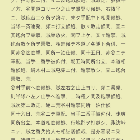
ク、押寄候ニ付、互ニ及砲戦候処、賊敗走、猶抜平
ノ方、谷間道ヨリ一ツ之山ヲ攀登り候処、右抜平
ニ、賊砲台二ケ所ヲ築キ、未タ手配中ト相見候処、
当隊一斉連発、頻ニ打立候処、散々敗走候間、直ニ
其砲台ヲ乗取、賊巣放火、鬨ヲ上ケ、又々進撃、賊
砲台数ケ所ヲ乗取、相進候テ本道ノ各隊ト合併、一
同赤谷迄進撃、同所一泊仕候、同十五日、赤谷ニテ
軍配、当手二番手被仰付、朝五時同所出立、本道相
進候処、綱木村ニ賊屯集ニ付、進撃致シ、直ニ砲台
乗取、荒
谷村手前ヘ進候処、賊左右之山上ヨリ、頻ニ暴発、
則半隊ハ左ノ山手ヘ進撃、二時程ノ間及砲撃候処、
賊次第ニ敗走、遂ニ荒谷村進撃同所一泊仕候
同十六日、荒谷ニテ軍配、当手二番手被仰付、昧爽
同所出立、本道相進候処、行地郡ヲ打越シ、諏訪峠
ニテ、賊之番兵拾人モ相詰居候哉、是亦容易ニ乗