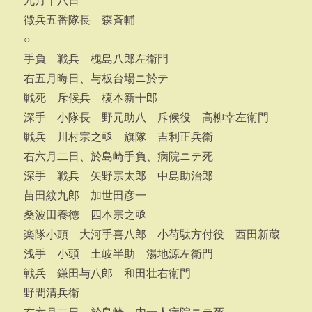
九月十八日
徴兵五番隊長 森斉輔
○
手負 戦兵 槐島八郎左衛門
右五月晦日、与板台場ニ於テ
戦死 斥候兵 榎本新十郎
深手 小隊長 野元助八 斥候役 高柳幸左衛門
戦兵 川村宗之亟 旗隊 吉利正兵衛
右六月二日、於島崎手負、病院ニテ死
深手 戦兵 矢野宗太郎 中島助治郎
苗田紋九郎 加世田彦一
桑波田養徳 四本宗之亟
楽隊小頭 大河手喜八郎 小荷駄方付役 西田新蔵
浅手 小頭 土岐半助 湯地源左衛門
戦兵 鎌田与八郎 和田壮右衛門
野間清兵衛