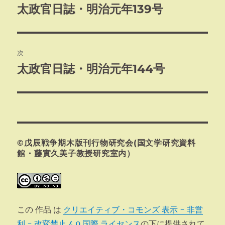
稿
太政官日誌・明治元年139号
前
の
ナ
投
ビ
稿:
次
ゲ
太政官日誌・明治元年144号
次
の
ー
投
シ
稿:
ョ
©戊辰戦争期木版刊行物研究会(国文学研究資料
ン
館・藤實久美子教授研究室内）
この 作品 は
クリエイティブ・コモンズ 表示 - 非営
利 - 改変禁止 4.0 国際 ライセンス
の下に提供されて