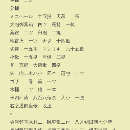
生捕 三人
分捕
ミニヘール 廿五挺 天幕 二張
大砲弾薬箱 四ツ 長持 一棹
薬鑵 二ツ 臼砲 二挺
地雷火 一ツ ナタ 十四挺
切捧 十五本 マンリキ 六十五挺
小鍬 十五挺 唐鍬 三挺
斧 五挺 大唐鍬 四挺
矢 内二本ハ小 四本 莚包 一ツ
ゴザ 二巻 筒 一ツ
水桶 二ツ 鎗 一本
米四斗俵 八百八俵余 大小 一腰
右之通御座候、以上
○
会津領草水村ニ、賊屯集ニ付、八月朔日朝七ツ時、