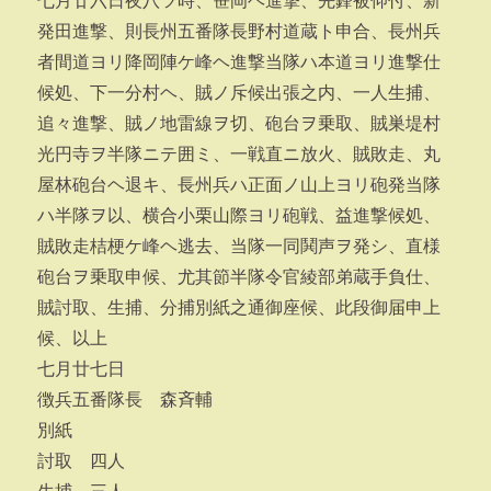
七月廿六日夜八ツ時、笹岡ヘ進撃、先鋒被仰付、新
発田進撃、則長州五番隊長野村道蔵ト申合、長州兵
者間道ヨリ降岡陣ケ峰ヘ進撃当隊ハ本道ヨリ進撃仕
候処、下一分村ヘ、賊ノ斥候出張之内、一人生捕、
追々進撃、賊ノ地雷線ヲ切、砲台ヲ乗取、賊巣堤村
光円寺ヲ半隊ニテ囲ミ、一戦直ニ放火、賊敗走、丸
屋林砲台ヘ退キ、長州兵ハ正面ノ山上ヨリ砲発当隊
ハ半隊ヲ以、横合小栗山際ヨリ砲戦、益進撃候処、
賊敗走桔梗ケ峰ヘ逃去、当隊一同鬨声ヲ発シ、直様
砲台ヲ乗取申候、尤其節半隊令官綾部弟蔵手負仕、
賊討取、生捕、分捕別紙之通御座候、此段御届申上
候、以上
七月廿七日
徴兵五番隊長 森斉輔
別紙
討取 四人