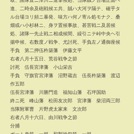
取、諸隊直ニ津川ニ進撃候処、当隊賊ノ台場正面ヘ
進、二時余及砲戦候エ共、賊ハ大河ヲ隔テ、確乎タ
ル台場ヨリ頻ニ暴発、味方ハ何ノ寄ル処モナク、桑
畑或ハ小杉林ニ、身ヲ置候事故、甚苦戦ニ及居候
処、諸隊一先止戦ニ相成候間、繰引ニテ峠中央ヘ引
揚申候、右数度ノ戦争、尤討死、手負左ノ通御座候
手負 第二押伍杵築藩 伊藤文平
右者八月十五日、荒谷戦争之節
討死 伍長宮津藩 小山栄吉
手負 守旗官宮津藩 沼野蔵吉 伍長杵築藩 渡辺
作五郎
伍長宮津藩 川勝門造 福知山藩 石坪国助
終ニ死 峰山藩 松田友次郎 宮津藩 柴沼両三郎
当隊附軍曹 片野虎太家来 文次郎
右者八月十六日、由川戦争之節
分捕