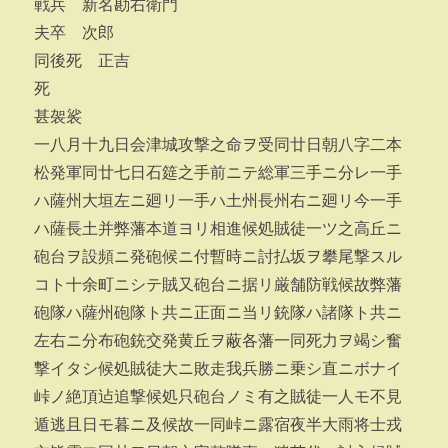
戦兵 新名勘右衛門
夫卒 次郎
同後死 正吉
死
甚袈裟
一八月十九日会津城攻撃之命ヲ受同廿日朝八字二本
松発軍同廿七日石筵之手前ニテ総軍三手ニ分レ一手
ハ薩州大垣左ニ廻リ一手ハ土州長州右ニ廻リ今一手
ハ薩長土并弊藩本道ヨリ相進候処賊徒一ツ之高丘ニ
砲台ヲ設頻ニ発砲候ニ付暫時ニ討払坂ヲ攀尾撃スル
コト十余町ニシテ賊又砲台ニ据リ厳舗防戦候故弊藩
砲隊ハ薩州砲隊ト共ニ正面ニ当リ銃隊ハ諸隊ト共ニ
左右ニ分布砲銃交発黄丘ヲ蔽各藩一同死力ヲ竭シ奮
撃イタシ候処賊徒大ニ敗走我兵勝ニ乗シ直ニボナイ
峠ノ絶頂迠追撃候処只砲台ノミ有之賊徒一人モ不見
遁逃且日モ暮ニ及候故一同峠ニ露宿夜半大雨将士戎