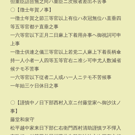
但重臣詰合無之向ハ重臣ニ次候者差出不苦事
〇【徴士年賀ノ事】
一徴士年賀之節三等官以上有位ハ衣冠無位ハ直垂四
等五等官都テ直垂之事
一六等官以下正月二日麻上下着用弁事ヘ御祝詞可申
上事
一徴士供連之儀三等官以上若党二人麻上下着長柄傘
持一人小者一人四等五等官右ニ准シ可申尤人数減省
候テモ不苦事
一六等官以下従者二人或ハ一人ニテモ不苦候事
一年始三ケ日休日之事
〇【謹慎中ノ日下部西村入京ニ付藤堂家ヘ御沙汰ノ
事】
藤堂和泉守
松平越中家来日下部仁右衛門西村清助謹慎ヲ不憚入