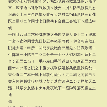
衝大小砲烈舗発射イタシ候処賊兵四散遁逃致シ候付
直ニ広瀬通ヘ進撃残賊所々険要ニ拠リ防戦候得共悉
追崩シ十三里余尾撃シ此夜大越村ニ宿陣然処三春藩
既ニ帰順ニ付同廿七日薩兵ト合併三春城下ヘ繰込申
候
一同廿八日二本松城攻撃之先鋒ヲ蒙リ昼十二字発軍
本宮ヘ宿陣同廿九日朝五字発軍薩兵ト併合相進候処
賊徒大壇ト申所ニ関門ヲ設砲台ヲ築厳ク防戦致候ニ
付弊藩一小隊ヲ二ツニ分チ一手ハ大砲相加ヘ薩兵ニ
合シ正面ニ当リ一手ハ左山手間道ヨリ相進正面之戦
酣ナルヲ候ヒ賊之中腹ヲ横撃候処賊兵散乱我兵勢ニ
乗シ直ニ二本松城下迠攻付薩兵ト共ニ城之向背ヨリ
突入候処賊徒狼狽城ヲ焚テ逃亡須臾ニシテ煙焔天ニ
漲一城尽ク灰燼トナル此夜城下ニ宿陣弊藩死傷左之
通
傷