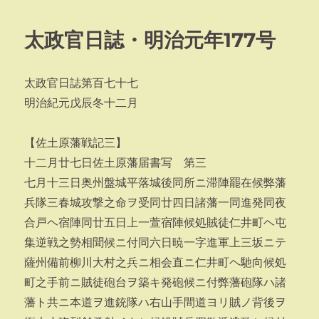
日:
ゴ
リ
太政官日誌・明治元年177号
ー
太政官日誌第百七十七
明治紀元戊辰冬十二月
【佐土原藩戦記三】
十二月廿七日佐土原藩届書写 第三
七月十三日奥州盤城平落城後同所ニ滞陣罷在候弊藩
兵隊三春城攻撃之命ヲ受同廿四日諸藩一同進発同夜
合戸ヘ宿陣同廿五日上一萱宿陣候処賊徒仁井町ヘ屯
集逆戦之勢相聞候ニ付同六日暁一字進軍上三坂ニテ
薩州備前柳川大村之兵ニ相会直ニ仁井町ヘ馳向候処
町之手前ニ賊徒砲台ヲ築キ発砲候ニ付弊藩砲隊ハ諸
藩ト共ニ本道ヲ進銃隊ハ右山手間道ヨリ賊ノ背後ヲ