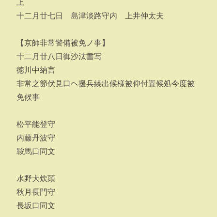
上
十二月廿七日 島津淡路守内 上井仲太夫
【京師非常警備被免ノ事】
十二月廿八日御沙汰書写
徳川中納言
非常之節伏見口ヘ援兵繰出候様被仰付置候処今度被
免候事
松平能登守
内藤丹波守
鞍馬口同文
水野大炊頭
秋月長門守
長坂口同文