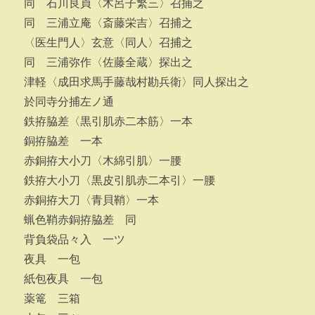
同 石川良貞〈木呂子繁三〉召捕之
同 三浦立庵〈斎藤栄吉〉召捕之
〈医生門人〉玄意〈同人〉召捕之
同 三浦弥作〈佐藤全蔵〉探出之
津軽〈成田求馬手藤哉村勘兵衛〉同人探出之
於同寺分捕左ノ通
鉄拵脇差〈黒引肌赤二本筋〉一本
銅拵脇差 一本
赤銅拵大小刀〈木綿引肌〉一腰
鉄拵大小刀〈黒皮引肌赤二本引〉一腰
赤銅拵大刀〈青貝鞘〉一本
蝋色鞘赤銅拵脇差 同
背負袋品々入 一ツ
夜具 一包
紙包夜具 一包
薬篭 三箱