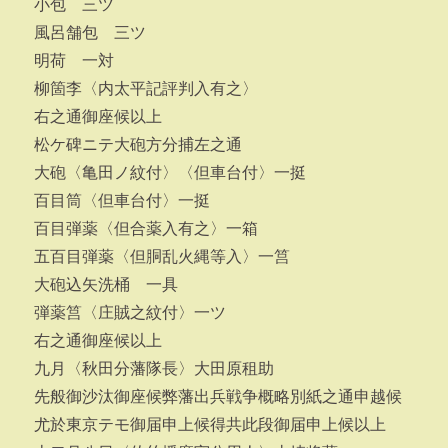
小包 三ツ
風呂舗包 三ツ
明荷 一対
柳箇李〈内太平記評判入有之〉
右之通御座候以上
松ケ碑ニテ大砲方分捕左之通
大砲〈亀田ノ紋付〉〈但車台付〉一挺
百目筒〈但車台付〉一挺
百目弾薬〈但合薬入有之〉一箱
五百目弾薬〈但胴乱火縄等入〉一筥
大砲込矢洗桶 一具
弾薬筥〈庄賊之紋付〉一ツ
右之通御座候以上
九月〈秋田分藩隊長〉大田原租助
先般御沙汰御座候弊藩出兵戦争概略別紙之通申越候
尤於東京テモ御届申上候得共此段御届申上候以上