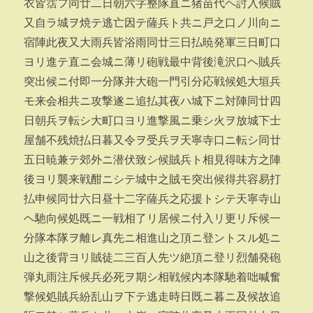
衣皆霑フ同廿二日朝六字整隊直ニ猪苗代ヘ討入候賊
又自ラ城ヲ焼テ逃亡因テ薩兵ト共ニ戸之口ノ川向ニ
宿陣此夜又大雨兵皆浴雨同廿三日払暁発軍三日町口
ヨリ進テ直ニ会城ニ薄リ砲戦最中背後滝沢口ヘ賊兵
突出候ニ付即一分隊并大砲一門引分応戦候処大垣兵
モ来会相共ニ攻撃遂ニ追払其夜ハ城下ニ対陣同廿四
日朝兵ヲ転シ大町口ヨリ進撃風ニ乗シ火ヲ放城下士
屋舗不残焼払日暮又令ヲ受兵ヲ天寧寺口ニ転シ同廿
五日暁兼テ郊外ニ潜伏致シ候賊兵ト相見得味方之陣
後ヨリ襲来戦酣ニシテ城中之賊モ突出候得共容易打
払申候同廿六日昼十二字薩兵之応援トシテ天寧寺山
ヘ馳向候処既ニ一戦相了リ居候ニ付入リ更リ斥候一
分隊本隊ヲ離レ真先ニ相進山之頂ニ登ントスル処ニ
山之後背ヨリ賊徒二三百人先ツ絶頂ニ登リ烈舗発砲
弾丸雨注斥候兵必死ヲ期シ相戦候内本隊馳着咄喊奮
撃候処賊兵紛乱山ヲ下テ逃走時日既ニ暮ニ及候故追