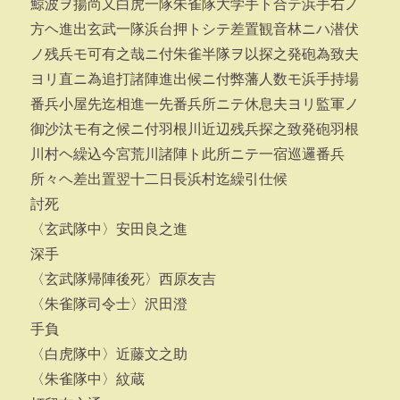
鯨波ヲ揚尚又白虎一隊朱雀隊大学手ト合テ浜手右ノ
方ヘ進出玄武一隊浜台押トシテ差置観音林ニハ潜伏
ノ残兵モ可有之哉ニ付朱雀半隊ヲ以探之発砲為致夫
ヨリ直ニ為追打諸陣進出候ニ付弊藩人数モ浜手持場
番兵小屋先迄相進一先番兵所ニテ休息夫ヨリ監軍ノ
御沙汰モ有之候ニ付羽根川近辺残兵探之致発砲羽根
川村ヘ繰込今宮荒川諸陣ト此所ニテ一宿巡邏番兵
所々ヘ差出置翌十二日長浜村迄繰引仕候
討死
〈玄武隊中〉安田良之進
深手
〈玄武隊帰陣後死〉西原友吉
〈朱雀隊司令士〉沢田澄
手負
〈白虎隊中〉近藤文之助
〈朱雀隊中〉紋蔵