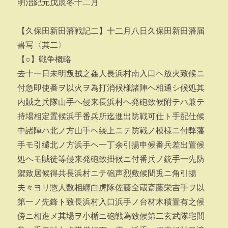
明治紀元戊辰冬十二月
【久保田新田藩戦記二】十二月八日久保田新田藩届
書写〈其二〉
【○】戦争概略
去十一日未明叛賊之姦人長浜村南入口ヘ放火致候ニ
付急即使番ヲ以火ヲ為打消候様諸陣ヘ相通シ候処其
内賊之兵隊山手ヘ侵来長浜村ヘ発砲致候附テハ兼テ
持場相定置候浜手番兵所迄進出防戦可仕ト手配仕候
中諸陣ハ北ノ方山手ヘ繰上ニテ防戦ノ模様ニ付弊藩
手モ引繾北ノ方浜手ヘ一丁余引揚申候番兵差出置候
処ヘモ賊徒等侵来発砲致掛候ニ付番兵ノ銃手一先防
禦致居候得共長浜村ニテ砲声烈敷候間兎ニ角引揚
夫々ヨリ惣人数相纏白虎隊佐藤全蔵斎藤栄吉手ヲ以
第一ノ先鋒ト致長浜村入口浜手ノ台材木積置有之候
傍ニ相進メ其場ヲ小楯ニ砲戦為致候第二玄武隊宅間