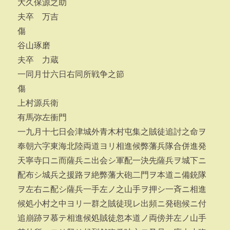
大久保源之助
夫卒 万吉
傷
谷山琢磨
夫卒 力蔵
一同月廿六日右同所戦争之節
傷
上村源兵衛
有馬弥左衝門
一九月十七日会津城外青木村屯集之賊徒追討之命ヲ
奉朝六字東海北陸両道ヨリ相進候弊藩兵隊合併進発
天寧寺口ニ而薩兵ニ出会シ軍配一決先薩兵ヲ城下ニ
配布シ城兵之援路ヲ絶弊藩大砲二門ヲ本道ニ備銃隊
ヲ左右ニ配シ薩兵一手左ノ之山手ヲ押シ一斉ニ相進
候処小村之中ヨリ一群之賊徒現レ出頻ニ発砲候ニ付
追崩跡ヲ慕テ相進候処賊徒忽本道ノ両傍并左ノ山手