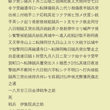
駆ヲ禁シ薩兵ト共ニ山嶺ニ宿陣此夜又大雨同廿七日
令ヲ受融通寺口ヘ転陣備前兵ニ代リ相備夜半賊兵突
出候ニ付砲手ニテ応戦其近ツクヲ候ヒ預メ伏置シ銃
手斉シク起リ発射致候処賊兵一ト支モナク敗走同廿
八日朝賊又突出我兵砲銃斉ク発射煙中ヨリ喊声ヲ発
シ奮撃候処賊兵紛乱再城中ヘ逃入此戦討取不尠同夜
又天寧寺山上ニ転陣同廿九日山上ヨリ大砲ヲ以城中
ヲ狙撃同日再融通寺口ヘ転陣同晦日賊兵突出撃走之
自是後連日賊ト対塁九月八日ニ至ツテ始テ令ヲ受甲
賀町口ヘ転陣賊兵屢突出スト雖悉ク討払其後日夜攻
撃砲声不断同十六日朝六字転シテ不明口ヘ打向候処
賊再三突出候得共何レモ容易討払申候尤弊藩死傷左
之通
一八月廿三日会津戦争之節
死
戦兵 伊集院貞之助