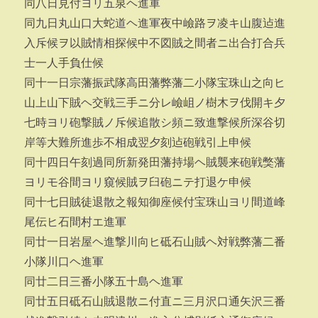
同八日見付ヨリ五泉ヘ進軍
同九日丸山口大蛇道ヘ進軍夜中嶮路ヲ凌キ山腹迠進
入斥候ヲ以賊情相探候中不図賊之間者ニ出合打合兵
士一人手負仕候
同十一日宗藩振武隊高田藩弊藩二小隊宝珠山之向ヒ
山上山下賊ヘ交戦三手ニ分レ嶮岨ノ樹木ヲ伐開キ夕
七時ヨリ砲撃賊ノ斥候追散シ頻ニ致進撃候所深谷切
岸等大難所進歩不相成翌夕刻迠砲戦引上申候
同十四日午刻過同所新発田藩持場ヘ賊襲来砲戦獘藩
ヨリモ谷間ヨリ窺候賊ヲ臼砲ニテ打退ケ申候
同十七日賊徒退散之報知御座候付宝珠山ヨリ間道峰
尾伝ヒ石間村エ進軍
同廿一日岩屋ヘ進撃川向ヒ砥石山賊ヘ対戦弊藩二番
小隊川口ヘ進軍
同廿二日三番小隊五十島ヘ進軍
同廿五日砥石山賊退散ニ付直ニ三月沢口通矢沢三番