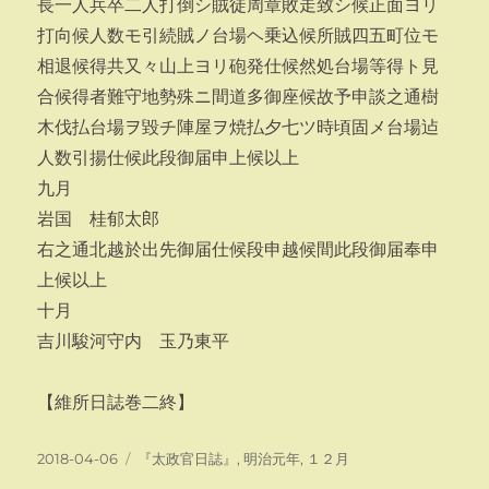
長一人兵卒二人打倒シ賊徒周章敗走致シ候正面ヨリ
打向候人数モ引続賊ノ台場ヘ乗込候所賊四五町位モ
相退候得共又々山上ヨリ砲発仕候然処台場等得ト見
合候得者難守地勢殊ニ間道多御座候故予申談之通樹
木伐払台場ヲ毀チ陣屋ヲ焼払夕七ツ時頃固メ台場迠
人数引揚仕候此段御届申上候以上
九月
岩国 桂郁太郎
右之通北越於出先御届仕候段申越候間此段御届奉申
上候以上
十月
吉川駿河守内 玉乃東平
【維所日誌巻二終】
投
カ
2018-04-06
『太政官日誌』
,
明治元年
,
１２月
稿
テ