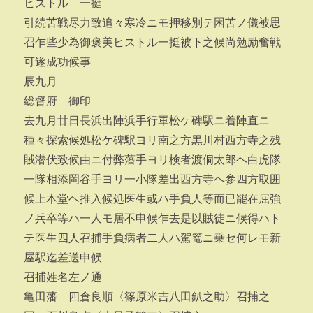
ヒストル 一挺
引続苦戦尽力致追々寒冷ニモ押移別テ困苦ノ儀被思
召乍些少為御褒美ヒストル一挺被下之候尚勉励奮戦
可遂成功候事
辰九月
総督府 御印
去九月廿日長浜出陣浜手行軍松ケ碑駅ニ着陣直ニ
種々探索候処松ケ碑駅ヨリ南之方黒川村西方寺之残
賊潜伏致候由ニ付弊藩手ヨリ検者渡侗太郎ヘ白虎隊
一隊相添岡谷手ヨリ一小隊差出西方寺ヘ参四方取囲
候上本堂ヘ推入候処医生或ハ手負人等而已罷在屈強
ノ兵卒等ハ一人モ居不申候乍去是以賊徒ニ候得ハト
テ医生四人召捕手負病者二人ハ駕篭ニ乗セ何レモ新
屋駅迄差送申候
召捕姓名左ノ通
亀田藩 四倉良順〈篠原米吉八田釟之助〉召捕之