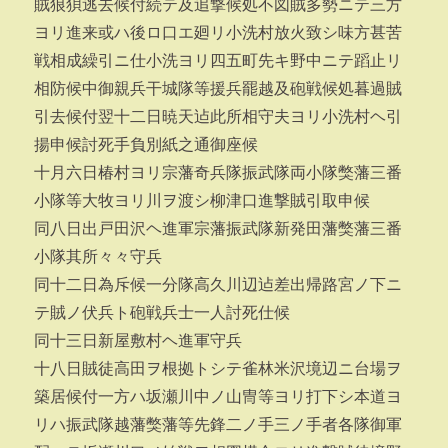
賊狼狽逃去候付続テ及追撃候処不図賊多勢ニテ三方
ヨリ進来或ハ後ロ口エ廻リ小洗村放火致シ味方甚苦
戦相成繰引ニ仕小洗ヨリ四五町先キ野中ニテ蹈止リ
相防候中御親兵干城隊等援兵罷越及砲戦候処暮過賊
引去候付翌十二日暁天迠此所相守夫ヨリ小洗村ヘ引
揚申候討死手負別紙之通御座候
十月六日椿村ヨリ宗藩奇兵隊振武隊両小隊獘藩三番
小隊等大牧ヨリ川ヲ渡シ柳津口進撃賊引取申候
同八日出戸田沢ヘ進軍宗藩振武隊新発田藩獘藩三番
小隊其所々々守兵
同十二日為斥候一分隊高久川辺迠差出帰路宮ノ下ニ
テ賊ノ伏兵ト砲戦兵士一人討死仕候
同十三日新屋敷村ヘ進軍守兵
十八日賊徒高田ヲ根拠トシテ雀林米沢境辺ニ台場ヲ
築居候付一方ハ坂瀬川中ノ山冑等ヨリ打下シ本道ヨ
リハ振武隊越藩獘藩等先鋒二ノ手三ノ手者各隊御軍