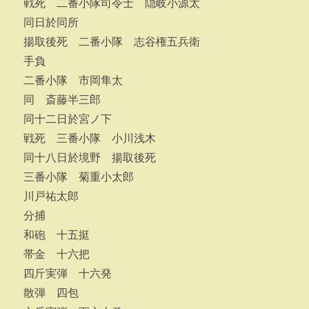
戦死 二番小隊司令士 隠岐小源太
同日於同所
揚取後死 二番小隊 志谷権五兵衛
手負
二番小隊 市岡隼太
同 斎藤半三郎
同十二日於宮ノ下
戦死 三番小隊 小川浅木
同十八日於境野 揚取後死
三番小隊 菊重小太郎
川戸祐太郎
分捕
和砲 十五挺
帯金 十六把
四斤実弾 十六発
散弾 四包