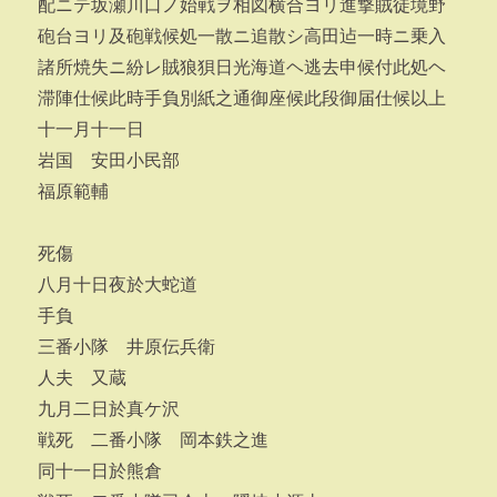
配ニテ坂瀬川口ノ始戦ヲ相図横合ヨリ進撃賊徒境野
砲台ヨリ及砲戦候処一散ニ追散シ高田迠一時ニ乗入
諸所焼失ニ紛レ賊狼狽日光海道ヘ逃去申候付此処ヘ
滞陣仕候此時手負別紙之通御座候此段御届仕候以上
十一月十一日
岩国 安田小民部
福原範輔
死傷
八月十日夜於大蛇道
手負
三番小隊 井原伝兵衛
人夫 又蔵
九月二日於真ケ沢
戦死 二番小隊 岡本鉄之進
同十一日於熊倉