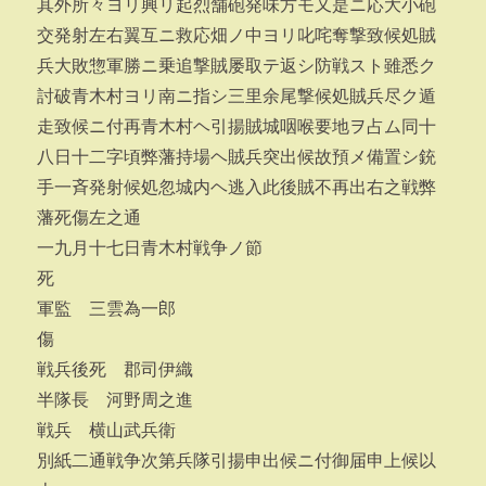
其外所々ヨリ興リ起烈舗砲発味方モ又是ニ応大小砲
交発射左右翼互ニ救応畑ノ中ヨリ叱咤奪撃致候処賊
兵大敗惣軍勝ニ乗追撃賊屡取テ返シ防戦スト雖悉ク
討破青木村ヨリ南ニ指シ三里余尾撃候処賊兵尽ク遁
走致候ニ付再青木村ヘ引揚賊城咽喉要地ヲ占ム同十
八日十二字頃弊藩持場ヘ賊兵突出候故預メ備置シ銃
手一斉発射候処忽城内ヘ逃入此後賊不再出右之戦弊
藩死傷左之通
一九月十七日青木村戦争ノ節
死
軍監 三雲為一郎
傷
戦兵後死 郡司伊織
半隊長 河野周之進
戦兵 横山武兵衛
別紙二通戦争次第兵隊引揚申出候ニ付御届申上候以