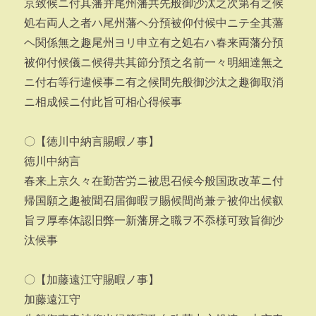
京致候ニ付其藩并尾州藩共先般御沙汰之次第有之候
処右両人之者ハ尾州藩ヘ分預被仰付候中ニテ全其藩
ヘ関係無之趣尾州ヨリ申立有之処右ハ春来両藩分預
被仰付候儀ニ候得共其節分預之名前一々明細達無之
ニ付右等行違候事ニ有之候間先般御沙汰之趣御取消
ニ相成候ニ付此旨可相心得候事
〇【徳川中納言賜暇ノ事】
徳川中納言
春来上京久々在勤苦労ニ被思召候今般国政改革ニ付
帰国願之趣被聞召届御暇ヲ賜候間尚兼テ被仰出候叡
旨ヲ厚奉体認旧弊一新藩屏之職ヲ不忝様可致旨御沙
汰候事
〇【加藤遠江守賜暇ノ事】
加藤遠江守