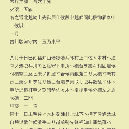
六斤実弾 百六十発
火薬 五箱
右之通北越於出先御届仕候段申越候間此段御届奉申
上候以上
十月
吉川駿河守内 玉乃東平
八月十日巳刻福知山藩敝藩兵隊村上口佐々木村ヘ進
軍ノ処賊兵川向ヒ渡守ト申所ヘ砲台ヲ築キ相固居候
付砲撃ニ及ヒ未ノ刻迠打合候内敝藩ヨリ大砲打懸其
虚ニ乗シ川ヲ渡リ遂ニ台場ヲ乗取リ賊兵散乱平林ト
申所迠追打申ノ刻惣勢佐々木ヘ引揚申候分捕左之通
大砲 二門
弾薬 十一箱
同十一日未明佐々木村発陣村上城下ヘ押寄候処敵城
自焼退散仕候浜手ヨリ越前勢先鋒福知山藩獘藩ハ