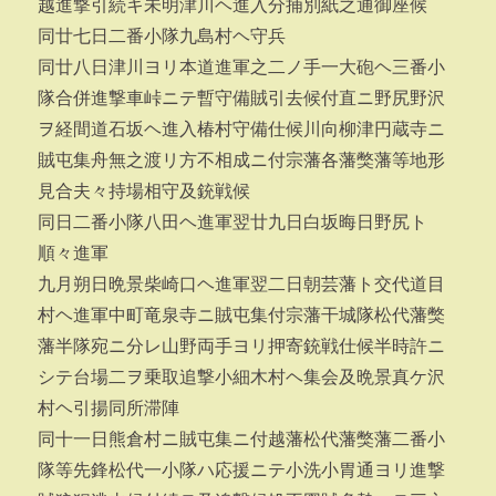
越進撃引続キ未明津川ヘ進入分捕別紙之通御座候
同廿七日二番小隊九島村ヘ守兵
同廿八日津川ヨリ本道進軍之二ノ手一大砲ヘ三番小
隊合併進撃車峠ニテ暫守備賊引去候付直ニ野尻野沢
ヲ経間道石坂ヘ進入椿村守備仕候川向柳津円蔵寺ニ
賊屯集舟無之渡リ方不相成ニ付宗藩各藩獘藩等地形
見合夫々持場相守及銃戦候
同日二番小隊八田ヘ進軍翌廿九日白坂晦日野尻ト
順々進軍
九月朔日晩景柴崎口ヘ進軍翌二日朝芸藩ト交代道目
村ヘ進軍中町竜泉寺ニ賊屯集付宗藩干城隊松代藩獘
藩半隊宛ニ分レ山野両手ヨリ押寄銃戦仕候半時許ニ
シテ台場二ヲ乗取追撃小細木村ヘ集会及晩景真ケ沢
村ヘ引揚同所滞陣
同十一日熊倉村ニ賊屯集ニ付越藩松代藩獘藩二番小
隊等先鋒松代一小隊ハ応援ニテ小洗小胃通ヨリ進撃