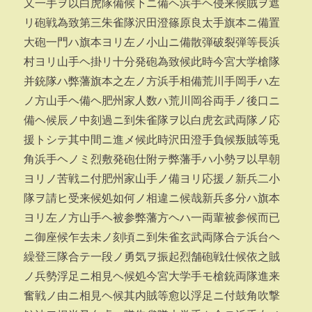
又一手ヲ以白虎隊備候下ニ備ヘ浜手ヘ侵来候賊ヲ遮
リ砲戦為致第三朱雀隊沢田澄篠原良太手旗本ニ備置
大砲一門ハ旗本ヨリ左ノ小山ニ備散弾破裂弾等長浜
村ヨリ山手ヘ掛リ十分発砲為致候此時今宮大学槍隊
并銃隊ハ弊藩旗本之左ノ方浜手相備荒川手岡手ハ左
ノ方山手ヘ備ヘ肥州家人数ハ荒川岡谷両手ノ後口ニ
備ヘ候辰ノ中刻過ニ到朱雀隊ヲ以白虎玄武両隊ノ応
援トシテ其中間ニ進メ候此時沢田澄手負候叛賊等兎
角浜手ヘノミ烈敷発砲仕附テ弊藩手ハ小勢ヲ以早朝
ヨリノ苦戦ニ付肥州家山手ノ備ヨリ応援ノ新兵二小
隊ヲ請ヒ受来候処如何ノ相違ニ候哉新兵多分ハ旗本
ヨリ左ノ方山手ヘ被参弊藩方ヘハ一両輩被参候而已
ニ御座候乍去未ノ刻頃ニ到朱雀玄武両隊合テ浜台ヘ
繰登三隊合テ一段ノ勇気ヲ振起烈舗砲戦仕候依之賊
ノ兵勢浮足ニ相見ヘ候処今宮大学手モ槍銃両隊進来
奮戦ノ由ニ相見ヘ候其内賊等愈以浮足ニ付鼓角吹撃