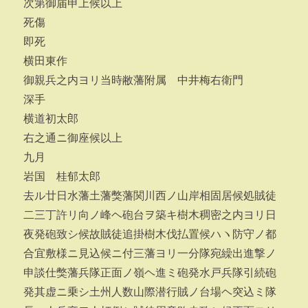
次第御届申上候以上
死傷
即死
横田東作
御親兵之内ヨリ当時敝藩附属 中井梅右衛門
深手
横道初太郎
右之通ニ御座候以上
九月
岩国 桂郁太郎
去ル廿日水藩土藩獘藩関川西ノ山岸相固居候処賊徒
二三丁許リ向ノ峰ヘ砲台ヲ築キ樹木稠密之内ヨリ日
夜発砲致シ候故賊徒追掛樹木伐払置候ハヽ防守ノ都
合宜敷様ニ見込候ニ付三藩ヨリ一分隊宛繰出進撃ノ
申談仕獘藩兵隊正面ノ嶺ヘ進ミ砲発水戸兵隊引続砲
発其虚ニ乗シ土州人数山際潜行賊ノ台場ヘ突込ミ隊