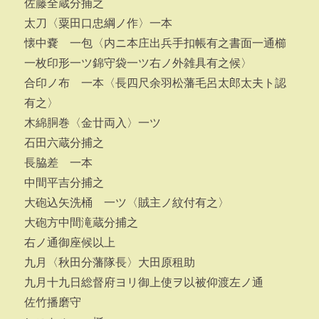
佐藤全蔵分捕之
太刀〈粟田口忠綱ノ作〉一本
懐中嚢 一包〈内ニ本庄出兵手扣帳有之書面一通櫛
一枚印形一ツ錦守袋一ツ右ノ外雑具有之候〉
合印ノ布 一本〈長四尺余羽松藩毛呂太郎太夫ト認
有之〉
木綿胴巻〈金廿両入〉一ツ
石田六蔵分捕之
長脇差 一本
中間平吉分捕之
大砲込矢洗桶 一ツ〈賊主ノ紋付有之〉
大砲方中間滝蔵分捕之
右ノ通御座候以上
九月〈秋田分藩隊長〉大田原租助
九月十九日総督府ヨリ御上使ヲ以被仰渡左ノ通
佐竹播磨守