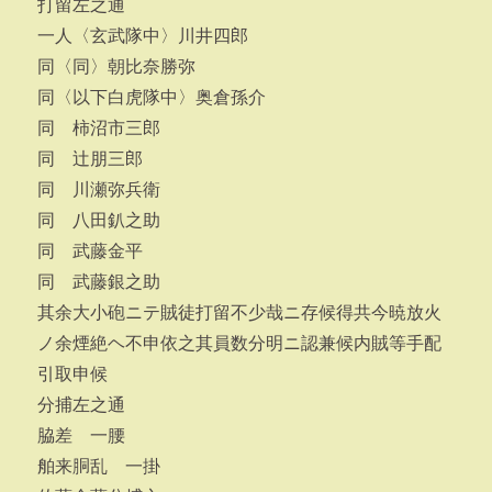
打留左之通
一人〈玄武隊中〉川井四郎
同〈同〉朝比奈勝弥
同〈以下白虎隊中〉奥倉孫介
同 柿沼市三郎
同 辻朋三郎
同 川瀬弥兵衛
同 八田釟之助
同 武藤金平
同 武藤銀之助
其余大小砲ニテ賊徒打留不少哉ニ存候得共今暁放火
ノ余煙絶ヘ不申依之其員数分明ニ認兼候内賊等手配
引取申候
分捕左之通
脇差 一腰
舶来胴乱 一掛