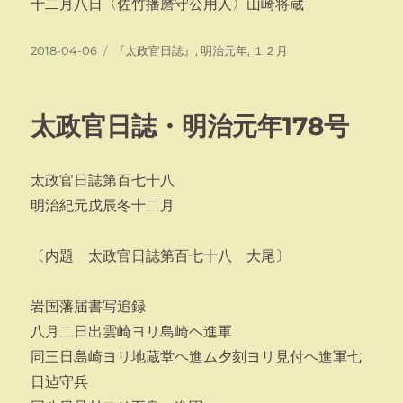
十二月八日〈佐竹播磨守公用人〉山崎将蔵
投
カ
2018-04-06
『太政官日誌』
,
明治元年
,
１２月
稿
テ
日:
ゴ
リ
太政官日誌・明治元年178号
ー
太政官日誌第百七十八
明治紀元戊辰冬十二月
〔内題 太政官日誌第百七十八 大尾〕
岩国藩届書写追録
八月二日出雲崎ヨリ島崎ヘ進軍
同三日島崎ヨリ地蔵堂ヘ進ム夕刻ヨリ見付ヘ進軍七
日迠守兵