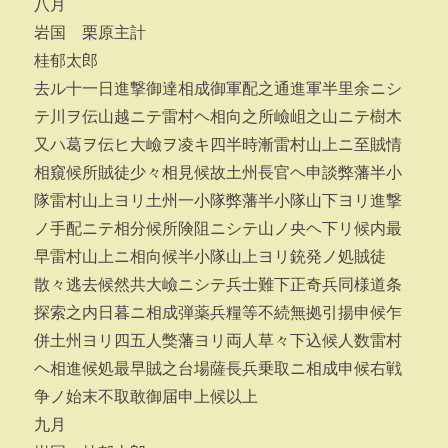
八月
岩国 栗原主計
桂郁太郎
去ル十一日進撃御達相成御軍配之通進軍半里余ニシ
テ川ヲ伝山越ニテ雷村ヘ相向之所嶮岨之山ニテ樹木
又ハ葛ヲ伝ヒ大嶮ヲ凌キ四半時漸雷村山上ニ至賊情
相窺候所賊徒少々相見候故土州長官ヘ申談弊藩半小
隊雷村山上ヨリ土州一小隊弊藩半小隊山下ヨリ進撃
ノ手配ニテ相分候所険阻ニシテ山ノ央ヘ下リ候内最
早雷村山上ニ相向候半小隊山上ヨリ銃発ノ処賊徒
散々逃去候然共大嶮ニシテ兵士難下正奇兵同様道条
探索之内日暮ニ相成弾薬兵糧等不続無拠引揚申候乍
併土州ヨリ四五人獘藩ヨリ両人草々下込候人数雷村
ヘ相進候処最早賊之台場薩長兵乗取ニ相成申候右戦
争ノ始末不取敢御届申上候以上
九月