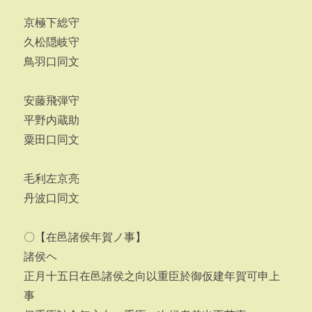
京極下総守
久松隠岐守
鳥羽口同文
安藤飛弾守
平野内蔵助
粟田口同文
毛利左京亮
丹波口同文
〇【在邑諸侯年賀ノ事】
諸侯ヘ
正月十五日在邑諸侯之向以重臣於御仮建年賀可申上
事