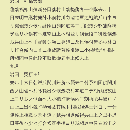
岩国 桂郁太郎
薩藩福知山藩新発田藩村上藩獘藩各一小隊去ル十二
日未明中継村発陣小俣村川向迠進軍之処賊兵山中ヨ
リ発砲致シ候付諸隊山嶺間道等エ手配致シ弊藩隊橋
ヲ渡リ小俣村ヘ進撃山上ヘ相登リ候覚悟ニ御座候処
賊兵山上ヘ手配致シ頻ニ発砲ニ及ヒ候付無拠杉林ヨ
リ打合候内日暮ニ相成諸藩繰引遂ニ小俣峠迠引揚同
所相固申候此段不取敢御届申上候以上
九月
岩国 粟原主計
去ル十六日朝賊兵関川陣所ヘ襲来ニ付予相固候関川
西ノ山嶺ヘ兵隊操出シ候処賊兵本道ニテ相戦候故山
上ヨリ賊ノ側面ヘ大小砲打掛候内午刻頃賊兵後ロノ
山上ニ出小銃打懸候故其賊ト相戦候処土州ヨリ一分
隊繰上相戦夕景本道ノ賊兵相退候得共山上之賊不退
日暮後ハ少々打合候夜半後ヨリ賊相退申候右戦争之