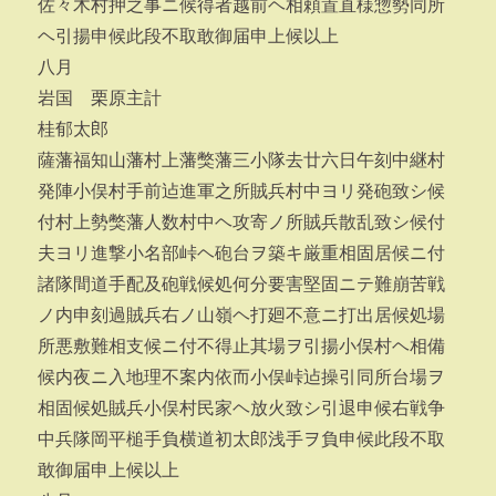
佐々木村押之事ニ候得者越前ヘ相頼置直様惣勢同所
ヘ引揚申候此段不取敢御届申上候以上
八月
岩国 栗原主計
桂郁太郎
薩藩福知山藩村上藩獘藩三小隊去廿六日午刻中継村
発陣小俣村手前迠進軍之所賊兵村中ヨリ発砲致シ候
付村上勢獘藩人数村中ヘ攻寄ノ所賊兵散乱致シ候付
夫ヨリ進撃小名部峠ヘ砲台ヲ築キ厳重相固居候ニ付
諸隊間道手配及砲戦候処何分要害堅固ニテ難崩苦戦
ノ内申刻過賊兵右ノ山嶺ヘ打廻不意ニ打出居候処場
所悪敷難相支候ニ付不得止其場ヲ引揚小俣村ヘ相備
候内夜ニ入地理不案内依而小俣峠迠操引同所台場ヲ
相固候処賊兵小俣村民家ヘ放火致シ引退申候右戦争
中兵隊岡平槌手負横道初太郎浅手ヲ負申候此段不取
敢御届申上候以上