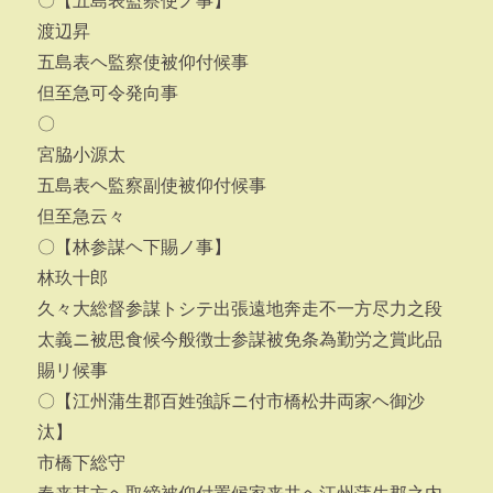
〇【五島表監察使ノ事】
渡辺昇
五島表ヘ監察使被仰付候事
但至急可令発向事
〇
宮脇小源太
五島表ヘ監察副使被仰付候事
但至急云々
〇【林参謀ヘ下賜ノ事】
林玖十郎
久々大総督参謀トシテ出張遠地奔走不一方尽力之段
太義ニ被思食候今般徴士参謀被免条為勤労之賞此品
賜リ候事
〇【江州蒲生郡百姓強訴ニ付市橋松井両家ヘ御沙
汰】
市橋下総守