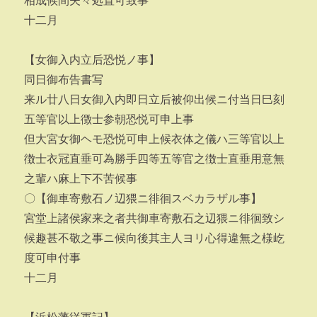
相成候間夫々処置可致事
十二月
【女御入内立后恐悦ノ事】
同日御布告書写
来ル廿八日女御入内即日立后被仰出候ニ付当日巳刻
五等官以上徴士参朝恐悦可申上事
但大宮女御ヘモ恐悦可申上候衣体之儀ハ三等官以上
徴士衣冠直垂可為勝手四等五等官之徴士直垂用意無
之輩ハ麻上下不苦候事
〇【御車寄敷石ノ辺猥ニ徘徊スベカラザル事】
宮堂上諸侯家来之者共御車寄敷石之辺猥ニ徘徊致シ
候趣甚不敬之事ニ候向後其主人ヨリ心得違無之様屹
度可申付事
十二月