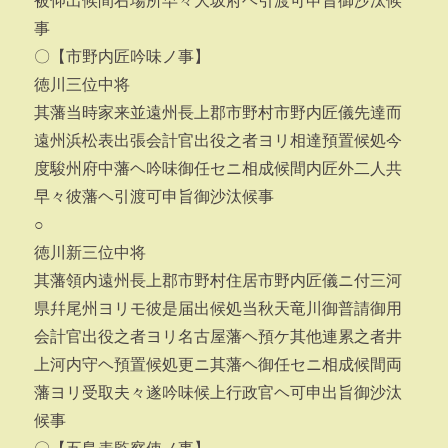
被仰出候間右場所早々大坂府ヘ引渡可申旨御沙汰候
事
〇【市野内匠吟味ノ事】
徳川三位中将
其藩当時家来並遠州長上郡市野村市野内匠儀先達而
遠州浜松表出張会計官出役之者ヨリ相達預置候処今
度駿州府中藩ヘ吟味御任セニ相成候間内匠外二人共
早々彼藩ヘ引渡可申旨御沙汰候事
○
徳川新三位中将
其藩領内遠州長上郡市野村住居市野内匠儀ニ付三河
県幷尾州ヨリモ彼是届出候処当秋天竜川御普請御用
会計官出役之者ヨリ名古屋藩ヘ預ケ其他連累之者井
上河内守ヘ預置候処更ニ其藩ヘ御任セニ相成候間両
藩ヨリ受取夫々遂吟味候上行政官ヘ可申出旨御沙汰
候事