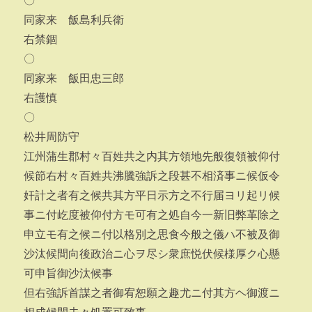
〇
同家来 飯島利兵衛
右禁錮
〇
同家来 飯田忠三郎
右護慎
〇
松井周防守
江州蒲生郡村々百姓共之内其方領地先般復領被仰付
候節右村々百姓共沸騰強訴之段甚不相済事ニ候仮令
奸計之者有之候共其方平日示方之不行届ヨリ起リ候
事ニ付屹度被仰付方モ可有之処自今一新旧弊革除之
申立モ有之候ニ付以格別之思食今般之儀ハ不被及御
沙汰候間向後政治ニ心ヲ尽シ衆庶悦伏候様厚ク心懸
可申旨御沙汰候事
但右強訴首謀之者御宥恕願之趣尤ニ付其方ヘ御渡ニ