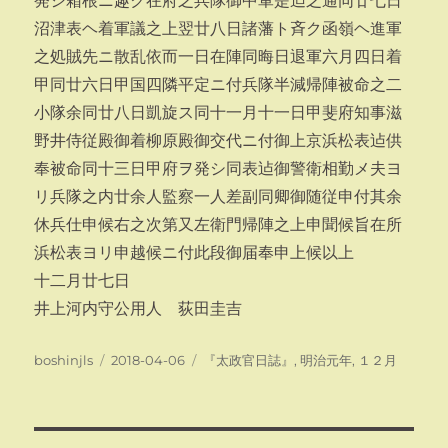
発シ箱根ニ趣ク在府之兵隊御中軍是迠之通同廿七日
沼津表ヘ着軍議之上翌廿八日諸藩ト斉ク函嶺ヘ進軍
之処賊先ニ散乱依而一日在陣同晦日退軍六月四日着
甲同廿六日甲国四隣平定ニ付兵隊半減帰陣被命之二
小隊余同廿八日凱旋ス同十一月十一日甲斐府知事滋
野井侍従殿御着柳原殿御交代ニ付御上京浜松表迠供
奉被命同十三日甲府ヲ発シ同表迠御警衛相勤メ夫ヨ
リ兵隊之内廿余人監察一人差副同卿御随従申付其余
休兵仕申候右之次第又左衛門帰陣之上申聞候旨在所
浜松表ヨリ申越候ニ付此段御届奉申上候以上
十二月廿七日
井上河内守公用人 荻田圭吉
投
投
カ
boshinjls
2018-04-06
『太政官日誌』
,
明治元年
,
１２月
稿
稿
テ
者
日:
ゴ
リ
ー