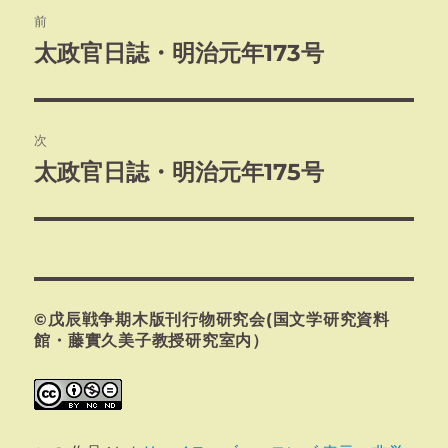
投
前
稿
太政官日誌・明治元年173号
前
の
ナ
投
ビ
稿:
次
ゲ
太政官日誌・明治元年175号
次
の
ー
投
シ
稿:
ョ
©戊辰戦争期木版刊行物研究会(国文学研究資料
ン
館・藤實久美子教授研究室内）