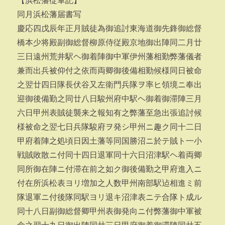
【浜松藩従軍記】
同月浜松藩届書写
慶応四戊辰年正月賊徒為御追討東海道御先鋒御総督
橋本少将殿副御総督柳原侍従殿京地御出陣同二月廿
三日遠州荒井駅ヘ御着陣御中軍伊州藩相勤弊藩儀者
兼而出兵被仰付之依而両卿御後備相勤候様同日被命
之翌廿四日隊長伏谷又左衛門兵隊ヲ率ヒ領境ニ奉出
迎御後備勤之同廿八日駿州府中駅ヘ御着御滞陣三月
六日甲州表賊徒襲来之報知有之弊藩至急出張追討候
様被命之翌七日兵隊駿府ヲ発シ甲州ニ趣ク同十二日
甲府着陣之処頃日因土藩等同国勝沼ニ於テ賊ト一小
戦賊敗散ニ付同十四日退軍同十六日沼津駅ヘ着両卿
同所御在陣ニ付滞在前之如ク御後備勤之甲府進入ニ
付在所浜松表ヨリ増加之人数甲州南部駅迠相進ミ前
隊退軍ニ付後隊同駅ヨリ退キ沼津表ニテ合隊ト成ル
同十八日副御総督卿甲州表御発向ニ付弊藩御中軍被