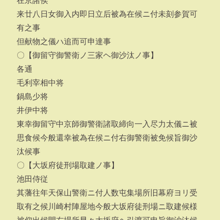
在京諸侯
来廿八日女御入内即日立后被為在候ニ付未刻参賀可
有之事
但献物之儀ハ追而可申達事
〇【御留守御警衛ノ三家ヘ御沙汰ノ事】
各通
毛利宰相中将
鍋島少将
井伊中将
東幸御留守中京師御警衛諸取締向一入尽力太儀ニ被
思食候今般還幸被為在候ニ付右御警衛被免候旨御沙
汰候事
〇【大坂府徒刑場取建ノ事】
池田侍従
其藩往年天保山警衛ニ付人数屯集場所旧幕府ヨリ受
取有之候川崎村陣屋地今般大坂府徒刑場ニ取建候様