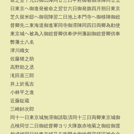
命之翌十九日御出陣同廿三日甲府御着御滞陣同廿五
日東京ヘ御進発被命之翌廿六日御発旗四月朔日東京
芝久留米邸ヘ御宿陣翌二日池上本門寺ヘ御移陣御総
督卿先ニ東海道御進軍同寺御滞陣同四日両卿為勅使
東京城ヘ被為入御総督卿供奉伊州藩副御総督卿供奉
弊藩士八名
津川織女
佐藤猪之助
高野助之丞
滝田喜三郎
井上於菟吉
小林平之進
近藤錠蔵
三崎釥次郎
同十一日東京城無滞御請取済同十三日両卿東京城御
点検同廿二日御総督卿ヨリ大隊旗赤地菊之御紋御渡