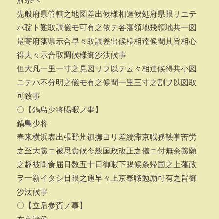
府県ヘ
先般府県管轄之地図差出候様相達候処府県限リニテ
ハ聢ト難取調儀モ可有之依テ各藩領地飛領地共一図
最寄府藩県示合早々取調差出候様相達候間其旨相心
得夫々示合取調候様御沙汰候事
但大凡一里一寸之見図リヲ以テ云々相達候得共小図
ニテハ不分明之儀モ有之候間一里三寸之割ヲ以図取
可致事
〇【鍋島少将賜暇ノ事】
鍋島少将
春来横浜表出張野州鎮撫ヨリ差続滞京職務鞅掌苦労
之至大義ニ被思食候今般国政改正之儀ニ付無余義願
之趣被聞食届日数五十日御暇下賜候条帰国之上藩政
ヲ一新イタシ日限之通早々上京奉職勉励可有之旨御
沙汰候事
〇【立后参賀ノ事】