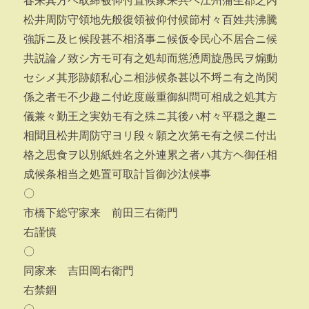
春来其方ヘ取締被仰付置候家来共ヘ江州蒲生郡之内
松井周防守領地先般復領被仰付候節村々百姓共沸騰
強訴ニ及ヒ候段甚不相済事ニ候仮令民心不居合ニ候
共説論ノ致シ方モ可有之処却而慫慂周旋愚民ヲ煽動
セシメ其形跡頗私心ニ相渉候条甚以不埒ニ有之尚関
係之者モ不少趣ニ付屹度厳重御糾問可相成之処其方
儀兼々勤王之実効モ有之殊ニ其後ハ村々平穏之趣ニ
相聞且松井周防守ヨリ段々願之次第モ有之候ニ付出
格之思食ヲ以別紙姓名之外連累之者ハ其方ヘ御任相
成候条相当之処置可取計旨御沙汰候事
〇
市橋下総守家来 前田三右衛門
右謹慎
〇
同家来 吉田岡右衛門
右禁錮