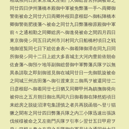
相成候同日於東京城又左衛門大御総督宮拝謁被命之
同廿四日伊州藩橋本殿御中軍被免弊藩一手ヘ両卿御
警衛被命之同廿六日両卿外桜田彦根邸ヘ御転陣橋本
卿御警衛肥後藩ヘ被命之同廿九日弊藩柳原殿御中軍
前々之通相勤之同卿総房ヘ御進発被命之閏四月四日
東京御発シ同五日武州市川村同六日船橋村頃日之戦
地御巡覧同七日下総佐倉表ヘ御着陣御滞在同九日同
所御発シ同十二日上総大多喜城主大河内豊前依朝命
佐倉藩ヘ御預ケ地等副御総督御中軍弊藩兵隊ヲ以無
異条請取之即刻御巡見御在城同廿日一先御凱旋被命
之同城三州吉田藩ヘ御引渡東京ニ御馬ヲ被還同廿二
日彦根邸ヘ御着同廿七日猶又同卿甲州為鎮撫御発向
被仰出之五月朔日御出馬同六日御着御在陣然処頃日
来総房之脱徒沼津屯集謹慎之者共再脱函嶺ヘ登リ猖
獗之聞有之同廿四日弊藩兵隊之内三小隊迅速出張誅
伐候様被命之又左衛門兵隊ヲ引率シ翌廿五日甲府ヲ