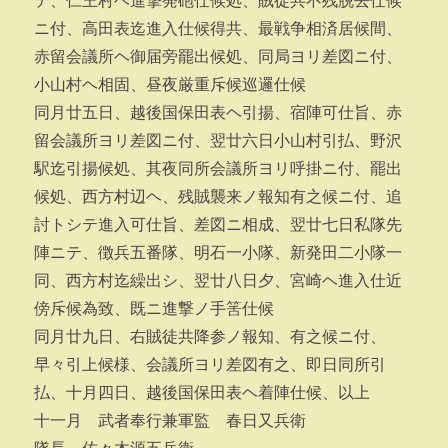
テ、仁王村ヘ進撃発砲仕候処、賊徒共不残脱去仕候
ニ付、高田表迄進入仕候得共、最戦争相済居候間、
赤留会議所ヘ御届旁罷出候処、同局ヨリ差図ニ付、
小山村ヘ相固、昼夜厳重斥候巡邏仕候
同月廿五日、越後国保田表ヘ引揚、宿陣可仕旨、赤
留会議所ヨリ差図ニ付、翌廿六日小山村引払、野沢
駅迄引揚候処、其夜同所会議所ヨリ呼掛ニ付、罷出
候処、西方村辺ヘ、残賊襲来ノ報知有之候ニ付、追
討トシテ進入可仕旨、差図ニ相成、翌廿七日私隊先
陣ニテ、徴兵五番隊、明石一小隊、新発田二小隊一
同、西方村迄繰出シ、翌廿八日夕、宮崎ヘ進入仕近
傍斥候為致、既ニ進撃ノ手筈仕候
同月廿九日、右賊徒共降参ノ報知、有之候ニ付、
早々引上候様、会議所ヨリ差図有之、即日同所引
払、十月四日、越後国保田表ヘ着陣仕候、以上
十一月 武者奉行兼軍監 春日又兵衛