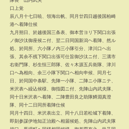
隊長 山内武夫
口上覚
辰八月十七日暁、領海出帆、同月廿四日越後国柏崎
港ヘ着陣仕候
九月朔日、於越後国三条表、御本営ヨリ下関口出張
ノ御沙汰御座候ニ付、翌二日同国新潟ヘ着陣、然ル
処、於同所、六小隊ノ内三小隊引分、津川口ヘ出
張、其余不残下関口出張可仕旨御沙汰ニ付、三溝市
右衛門隊、杉生恒三郎隊、佐々木源五兵衛隊、津川
口ヘ為相向、余三小隊下関口ヘ相向申候、同月七
日、於同国中条駅、先陣一小隊、二陣ニ小隊ニテ、
米沢表ヘ繰込候様、御指図ニ付、先陣山内武夫隊、
同十日米沢表ヘ着陣、二陣豊田良之助隊鱒淵真澄
隊、同十二日同所着陣仕候
同月十四日、米沢表出立、同十八日若松城下着陣、
即刻参謀伊地知正治殿ヘ相届候処、先陣山内武夫隊