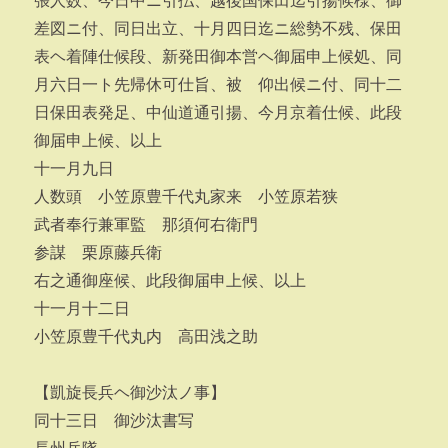
張人数、今日中ニ引払、越後国保田迄引揚候様、御
差図ニ付、同日出立、十月四日迄ニ総勢不残、保田
表ヘ着陣仕候段、新発田御本営ヘ御届申上候処、同
月六日一ト先帰休可仕旨、被 仰出候ニ付、同十二
日保田表発足、中仙道通引揚、今月京着仕候、此段
御届申上候、以上
十一月九日
人数頭 小笠原豊千代丸家来 小笠原若狭
武者奉行兼軍監 那須何右衛門
参謀 栗原藤兵衛
右之通御座候、此段御届申上候、以上
十一月十二日
小笠原豊千代丸内 高田浅之助
【凱旋長兵ヘ御沙汰ノ事】
同十三日 御沙汰書写