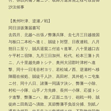
付、弥以兵備ヲ厳ニシ、取締方遺算無之様可致旨御
沙汰候事
【奥州叶津、逆瀬ノ戦】
同日須坂藩届書写
去四月、北越ヘ出張ノ弊藩兵隊、去七月三日越後国
与板口二本松ヘ進ミ、賊徒ト対塁、日夜連戦、八月
朔日ニ至リ、賊兵退竄ニ付追々進軍、八十里越口吉
ケ平村ニ宿陣、九月三日加州、松代、松本三藩ト共
ニ、八十里越先鋒トシテ、奥州大沼郡叶津村ヘ進
撃、同十一日滝谷村ヨリ、若松城ノ西、逆瀬村ヘ移
陣罷在候処、賊徒千人許、高田村、其外処々ニ屯集
ニ付、同十八日、諸藩一同議ヲ決シ、弊藩一小除、
村松一小隊、山手ノ方先鋒、長州一小隊、応援トシ
テ進撃、弊藩ニハ、敵ノ正面ニ当リ、砲戦一時、賊
徒終ニ田島辺ヘ潰敗、其節弊藩手負並分捕、別紙ノ