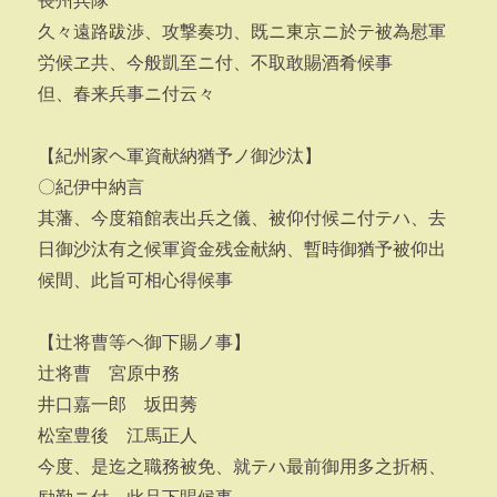
長州兵隊
久々遠路跋渉、攻撃奏功、既ニ東京ニ於テ被為慰軍
労候ヱ共、今般凱至ニ付、不取敢賜酒肴候事
但、春来兵事ニ付云々
【紀州家ヘ軍資献納猶予ノ御沙汰】
〇紀伊中納言
其藩、今度箱館表出兵之儀、被仰付候ニ付テハ、去
日御沙汰有之候軍資金残金献納、暫時御猶予被仰出
候間、此旨可相心得候事
【辻将曹等ヘ御下賜ノ事】
辻将曹 宮原中務
井口嘉一郎 坂田莠
松室豊後 江馬正人
今度、是迄之職務被免、就テハ最前御用多之折柄、