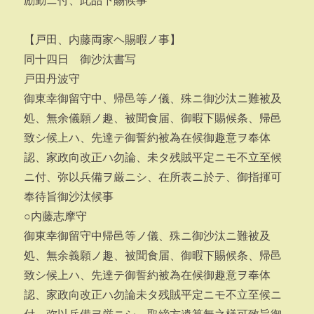
励勤ニ付、此品下賜候事
【戸田、内藤両家ヘ賜暇ノ事】
同十四日 御沙汰書写
戸田丹波守
御東幸御留守中、帰邑等ノ儀、殊ニ御沙汰ニ難被及
処、無余儀願ノ趣、被聞食届、御暇下賜候条、帰邑
致シ候上ハ、先達テ御誓約被為在候御趣意ヲ奉体
認、家政向改正ハ勿論、未タ残賊平定ニモ不立至候
ニ付、弥以兵備ヲ厳ニシ、在所表ニ於テ、御指揮可
奉待旨御沙汰候事
○内藤志摩守
御東幸御留守中帰邑等ノ儀、殊ニ御沙汰ニ難被及
処、無余義願ノ趣、被聞食届、御暇下賜候条、帰邑
致シ候上ハ、先達テ御誓約被為在候御趣意ヲ奉体
認、家政向改正ハ勿論未タ残賊平定ニモ不立至候ニ