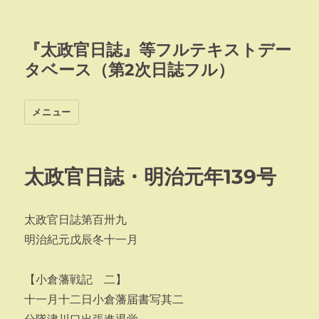
『太政官日誌』等フルテキストデー
タベース（第2次日誌フル）
メニュー
太政官日誌・明治元年139号
太政官日誌第百卅九
明治紀元戊辰冬十一月
【小倉藩戦記 二】
十一月十二日小倉藩届書写其二