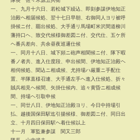
隊長 佐々木源五兵衛
一、九月十六日、若松城下繰込、即刻参謀伊地知正
治殿ヘ相届候処、翌十七日早朝、右御同人ヨリ被呼
掛候ニ付、罷出候処、大手通リ馬場町米沢間道柳川
藩持口ヘ、致交代候様御差図ニ付、交代仕、五ケ所
ヘ番兵差向、共余昼夜巡邏仕候
一、同月十八日、城下頻ニ砲声相聞候ニ付、隊下暇
番ノ者共、進入仕度段、申出候間、伊地知正治殿ヘ
相伺候処、聞込ニ相成候、尤持場ハ厳重ニ手配仕
置、半隊直様召連、大手通左手ヘ進入仕候処、折々
賊兵相見ヘ候間、矢掛仕候内、追々黄昏ニ相成候
間、持場ヘ引取申候
一、同廿八日、伊地知正治殿ヨリ、今日中持場引
払、越後国保田駅迄引揚候様、御差図ニ付、同日出
立、十月四日保田駅ヘ着仕候以上
十一月 軍監兼参謀 関又三郎