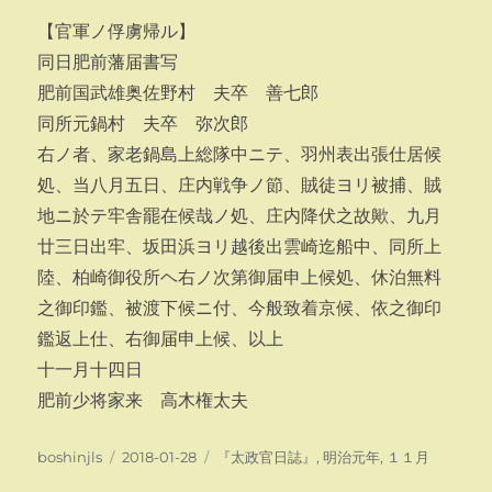
【官軍ノ俘虜帰ル】
同日肥前藩届書写
肥前国武雄奥佐野村 夫卒 善七郎
同所元鍋村 夫卒 弥次郎
右ノ者、家老鍋島上総隊中ニテ、羽州表出張仕居候
処、当八月五日、庄内戦争ノ節、賊徒ヨリ被捕、賊
地ニ於テ牢舎罷在候哉ノ処、庄内降伏之故歟、九月
廿三日出牢、坂田浜ヨリ越後出雲崎迄船中、同所上
陸、柏崎御役所ヘ右ノ次第御届申上候処、休泊無料
之御印鑑、被渡下候ニ付、今般致着京候、依之御印
鑑返上仕、右御届申上候、以上
十一月十四日
肥前少将家来 高木権太夫
投
投
カ
boshinjls
2018-01-28
『太政官日誌』
,
明治元年
,
１１月
稿
稿
テ