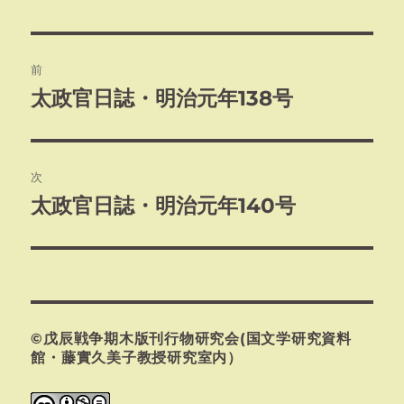
者
日:
ゴ
リ
ー
投
前
稿
太政官日誌・明治元年138号
前
の
ナ
投
ビ
稿:
次
ゲ
太政官日誌・明治元年140号
次
の
ー
投
シ
稿:
ョ
©戊辰戦争期木版刊行物研究会(国文学研究資料
ン
館・藤實久美子教授研究室内）