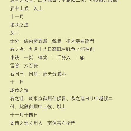
通有之候旨、出兵先ヨリ申越候ニ付、不取敢此段御
届申上候、以上
十一月
堀恭之進
深手
士分 綿内彦五郎 銃隊 植木幸右衛門
右ノ者、九月十八日高田村戦争ノ節被創
小銃 一挺 弾薬 二千発入 二箱
雷管 六百発
右同日、同所ニ於テ分捕ル
十一月
堀恭之進
右之通、於東京御届仕候旨、恭之進ヨリ申越候ニ
付、此段御届申上候、以上
十一月十四日
堀恭之進公用人 南保善右衛門