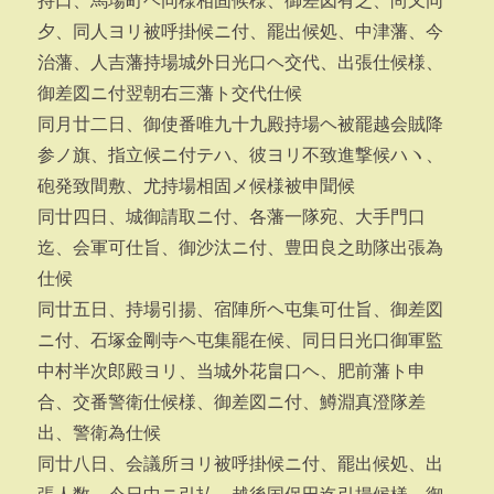
持口、馬場町ヘ同様相固候様、御差図有之、尚又同
夕、同人ヨリ被呼掛候ニ付、罷出候処、中津藩、今
治藩、人吉藩持場城外日光口ヘ交代、出張仕候様、
御差図ニ付翌朝右三藩ト交代仕候
同月廿二日、御使番唯九十九殿持場ヘ被罷越会賊降
参ノ旗、指立候ニ付テハ、彼ヨリ不致進撃候ハヽ、
砲発致間敷、尤持場相固メ候様被申聞候
同廿四日、城御請取ニ付、各藩一隊宛、大手門口
迄、会軍可仕旨、御沙汰ニ付、豊田良之助隊出張為
仕候
同廿五日、持場引揚、宿陣所ヘ屯集可仕旨、御差図
ニ付、石塚金剛寺ヘ屯集罷在候、同日日光口御軍監
中村半次郎殿ヨリ、当城外花畠口ヘ、肥前藩ト申
合、交番警衛仕候様、御差図ニ付、鱒淵真澄隊差
出、警衛為仕候
同廿八日、会議所ヨリ被呼掛候ニ付、罷出候処、出