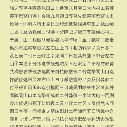
今般諸口一同会城攻入被相達候ニ付野州今市大沢出
張ノ弊藩兵隊藤原口ヨリ進軍八月晦日大内村エ着陣
芸宇都宮両藩ト会議九月朔日弊藩先鋒芸宇都宮太田
原藩一同明六時出発日玉峠迄進撃候処屯集之賊山嶮
ニ拠リ及防戦候ニ付藩々分隊賊ノ後口ヲ襲候心得ニ
テ裏手山エ相廻リ候処昼八半時頃ニ至リ賊終ニ敗走
栃沢村迄尾撃賊又左右山上ヨリ相防戦争ノ央日暮ニ
及ヒ侯ニ付日玉峠迄引揚同二日芸其外藩々申合左右
山手本道ト分隊進撃候処賊又々栃沢辺ニテ相防候得
共稠敷攻撃候故無間モ自焼敗散候ニ付尾撃関山口迄
押詰候処賊又左右山上ヨリ厳敷炮戦ノ央及日暮候ニ
付不得止日玉峠迄引揚同三日薩黒羽館林中沢藩其外
着陣関山口エ進撃相成候ニ付弊藩一小隊大砲一門則
繰出候処賊死守防戦夜ニ及ヒ候ニ付又々引揚然末同
四日各藩一同相進ミ新鉢郷村エ宿陣同五日諸陣申合
津川ヲ渡シ守禦ノ賊ヲ打払会城近郷飯寺村辺迄進撃