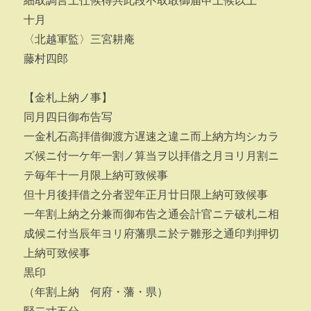
細取調言上仕候得共此段不取敢御届申上候以上
十月
〈北越軍監〉三宮耕庵
藤村四郎
【金札上納ノ事】
同月四日御布告写
一金札石高拝借御渡方遅速之違ニ而上納方均シカラ
ズ候ニ付一ケ年一割ノ算当ヲ以拝借之月ヨリ月割ニ
テ毎年十一月限上納可致候事
但十月後拝借之分者翌年正月廿日限上納可致候事
一年割上納之分兼而御布告之通会計官ニテ破札ニ相
成候ニ付当辰年ヨリ府藩県ニ於テ雛形之通印判押切
上納可致候事
黒印
（年割上納 何府・藩・県）