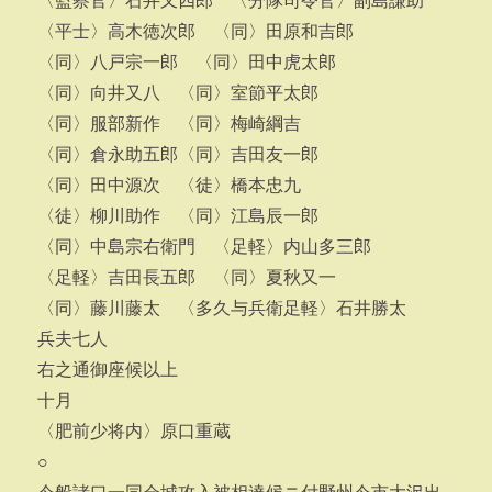
〈監察官〉石井又四郎 〈分隊司令官〉副島謙助
〈平士〉高木徳次郎 〈同〉田原和吉郎
〈同〉八戸宗一郎 〈同〉田中虎太郎
〈同〉向井又八 〈同〉室節平太郎
〈同〉服部新作 〈同〉梅崎綱吉
〈同〉倉永助五郎〈同〉吉田友一郎
〈同〉田中源次 〈徒〉橋本忠九
〈徒〉柳川助作 〈同〉江島辰一郎
〈同〉中島宗右衛門 〈足軽〉内山多三郎
〈足軽〉吉田長五郎 〈同〉夏秋又一
〈同〉藤川藤太 〈多久与兵衛足軽〉石井勝太
兵夫七人
右之通御座候以上
十月
〈肥前少将内〉原口重蔵
○