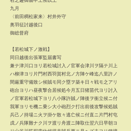
右之趣御届申上候以上
九月
〈前田稠松家来〉村井外守
奥羽征討越後口
御総督府
【若松城下ノ激戦】
同日越後出張軍監届書写
兼テ津川口ヨリ若松城討入ノ官軍会津川ヲ隔テ川上
ハ柳津ヨリ片門村西羽賀村北ノ方陣ケ峰迄八里許ノ
間厳重守備致シ候賊モ同ク塁ヲ築キ日々戦モ之アリ
砲台ヨリハ昼夜撃合居候処今月五日猪苗代ヨリ討入
ノ官軍若松城下ヨリ八小隊許賊ノ陣後ヲ衝立候ニ付
我軍ヨリモ機ニ乗シ大小砲烈ク打出前後攻撃候処賊
兵己ノ持場ニ火ヲ掛ケ散々逃亡候ニ付直ニ片門村屯
戌ノ兵隊難ナク川ヲ渡リ舟渡ニ陣取仕翌六日早朝ヨ