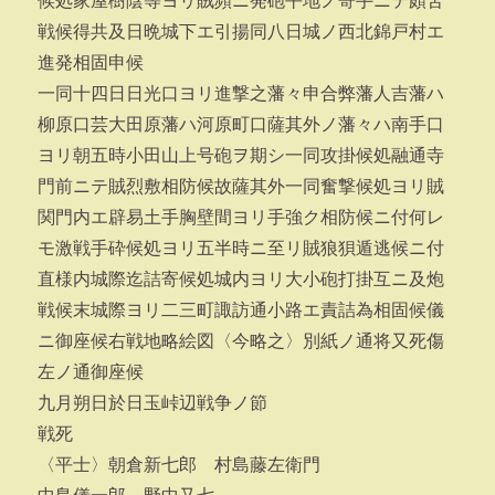
候処家屋樹陰等ヨリ賊頻ニ発砲平地ノ寄手ニテ頗苦
戦候得共及日晩城下エ引揚同八日城ノ西北錦戸村エ
進発相固申候
一同十四日日光口ヨリ進撃之藩々申合弊藩人吉藩ハ
柳原口芸大田原藩ハ河原町口薩其外ノ藩々ハ南手口
ヨリ朝五時小田山上号砲ヲ期シ一同攻掛候処融通寺
門前ニテ賊烈敷相防候故薩其外一同奮撃候処ヨリ賊
関門内エ辟易土手胸壁間ヨリ手強ク相防候ニ付何レ
モ激戦手砕候処ヨリ五半時ニ至リ賊狼狽遁逃候ニ付
直様内城際迄詰寄候処城内ヨリ大小砲打掛互ニ及炮
戦候末城際ヨリ二三町諏訪通小路エ責詰為相固候儀
ニ御座候右戦地略絵図〈今略之〉別紙ノ通将又死傷
左ノ通御座候
九月朔日於日玉峠辺戦争ノ節
戦死
〈平士〉朝倉新七郎 村島藤左衛門