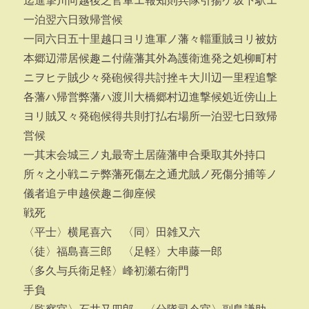
迄進撃川向越後之官軍エ報知則兵隊引揚ケ坂下駅エ
一泊翌六日致帰営候
一同六日五十里越口ヨリ進軍ノ藩々輜重賊ヨリ被妨
本郷辺滞居候趣ニ付薩藩其外為護衛進発之処柳町村
ニヲヒテ賊少々発砲候得共討挫キ大川辺一里程追撃
各藩ハ帰営弊藩ハ渡川大橋郷村辺進撃候処近傍山上
ヨリ賊又々発砲候得共則打払右場所一泊翌七日致帰
営候
一其末会城三ノ丸最寄土居薩藩申合乗取其外持口
所々之小戦ニテ弊藩死傷左之通尤賊ノ死傷分捕等ノ
儀者追テ申越侯趣ニ御座候
戦死
〈平士〉横尾喜六 〈同〉田雑又六
〈徒〉福島喜三郎 〈足軽〉大串藤一郎
〈多久与兵衛足軽〉峰初瀬右衛門
手負