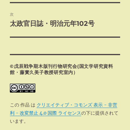
投
ビ
稿:
次
ゲ
太政官日誌・明治元年102号
次
の
ー
投
シ
稿:
ョ
©戊辰戦争期木版刊行物研究会(国文学研究資料
ン
館・藤實久美子教授研究室内）
この 作品 は
クリエイティブ・コモンズ 表示 - 非営
利 - 改変禁止 4.0 国際 ライセンス
の下に提供されて
います。