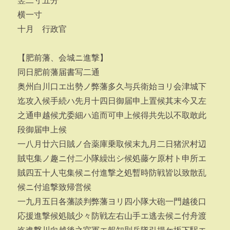
竪二寸五分
横一寸
十月 行政官
【肥前藩、会城ニ進撃】
同日肥前藩届書写二通
奥州白川口エ出勢ノ弊藩多久与兵衛始ヨリ会津城下
迄攻入候手続ハ先月十四日御届申上置候其末今又左
之通申越候尤委細ハ追而可申上候得共先以不取敢此
段御届申上候
一八月廿六日賊ノ合薬庫乗取候末九月二日猪沢村辺
賊屯集ノ趣ニ付二小隊繰出シ候処藤ケ原村ト申所エ
賊四五十人屯集候ニ付進撃之処暫時防戦皆以致散乱
候ニ付追撃致帰営候
一九月五日各藩談判弊藩ヨリ四小隊大砲一門越後口
応援進撃候処賊少々防戦左右山手エ逃去候ニ付舟渡