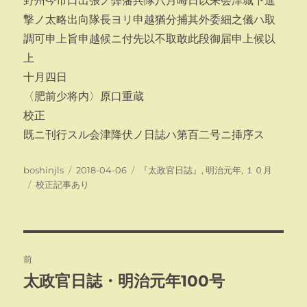
野州今市口出張ノ弊藩兵隊八月晦日以来会津城下進
撃ノ太略出向隊長ヨリ申越猶分捕其外委細之儀ハ取
調可申上旨申越候ニ付先以不取敢此段御届申上候以
上
十月四日
〈肥前少将内〉原口重蔵
校正
既ニ刊行スル会津降伏ノ日誌ハ第百二号ニ挿序ス
投
投
カ
boshinjls
2018-04-06
『太政官日誌』
,
明治元年
,
１０月
稿
タ
稿
テ
校正記事あり
者
グ
日:
ゴ
リ
ー
投
前
稿
太政官日誌・明治元年100号
前
の
ナ