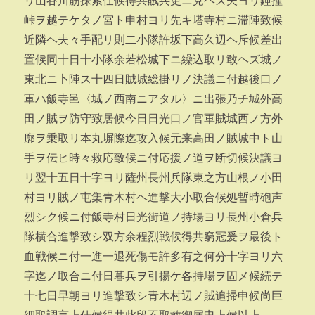
リ山谷川筋探索仕候得共賊兵更ニ見ヘズ夫ヨリ鐘撞
峠ヲ越テケタノ宮ト申村ヨリ先キ塔寺村ニ滞陣致候
近隣ヘ夫々手配リ則二小隊許坂下高久辺ヘ斥候差出
置候同十日十小隊余若松城下ニ繰込取リ敢ヘズ城ノ
東北ニ卜陣ス十四日賊城総掛リノ決議ニ付越後口ノ
軍ハ飯寺邑〈城ノ西南ニアタル〉ニ出張乃チ城外高
田ノ賊ヲ防守致居候今日日光口ノ官軍賊城西ノ方外
廓ヲ乗取リ本丸塀際迄攻入候元来高田ノ賊城中ト山
手ヲ伝ヒ時々救応致候ニ付応援ノ道ヲ断切候決議ヨ
リ翌十五日十字ヨリ薩州長州兵隊東之方山根ノ小田
村ヨリ賊ノ屯集青木村ヘ進撃大小取合候処暫時砲声
烈シク候ニ付飯寺村日光街道ノ持場ヨリ長州小倉兵
隊横合進撃致シ双方余程烈戦候得共窮冠爰ヲ最後ト
血戦候ニ付一進一退死傷モ許多有之何分十字ヨリ六
字迄ノ取合ニ付日暮兵ヲ引揚ケ各持場ヲ固メ候続テ
十七日早朝ヨリ進撃致シ青木村辺ノ賊追掃申候尚巨