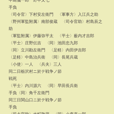
中島儀一郎 野中又七
手負
〈司令官〉下村安左衛門 〈軍事方〉入江兵之助
〈野州軍監附属〉南部俊蔵 〈司令官助〉村島辰之
助
〈軍監附属〉伊藤弥平太 〈平士〉薮内才吉郎
〈平士〉庄野伝吉 〈同〉池田忠九郎
〈同〉立川勘左衛門 〈足軽〉内田伊吉郎
〈足軽〉中島治兵衛 〈同〉長尾兵蔵
〈小使〉一人 〈兵夫〉三人
同二日栃沢村ニ於テ戦争ノ節
戦死
〈平士〉内川源六 〈同〉早田長兵衛
手負〈同〉角千左衛門
同三日関山口ニ於テ戦争ノ節
手負