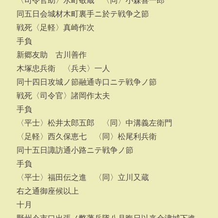
〈司令官助〉水町敬蔵 〈同〉小森喜一郎
同五日会城材木町裏手ニ於テ戦争之節
戦死〈足軽〉真崎作次
手負
新郷友助 古川善作
木塚忠兵衛 〈兵夫〉一人
同十四日攻城ノ節融通寺口ニテ戦争ノ節
戦死〈司令官〉諸岡作太夫
手負
〈平士〉松井太郎五郎 〈同〉中溝義左衛門
〈足軽〉西久保恵七 〈同〉松尾利兵衛
同十五日諏訪通小路ニテ戦争ノ節
手負
〈平士〉福田伝之進 〈同〉立川又蔵
右之通御座候以上
十月