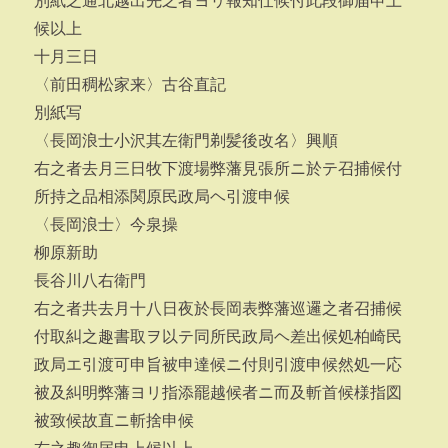
別紙之通北越出先之者ヨリ報知仕候付此段御届申上
候以上
十月三日
〈前田稠松家来〉古谷直記
別紙写
〈長岡浪士小沢其左衛門剃髪後改名〉興順
右之者去月三日牧下渡場弊藩見張所ニ於テ召捕候付
所持之品相添関原民政局ヘ引渡申候
〈長岡浪士〉今泉操
柳原新助
長谷川八右衛門
右之者共去月十八日夜於長岡表弊藩巡邏之者召捕候
付取糾之趣書取ヲ以テ同所民政局ヘ差出候処柏崎民
政局エ引渡可申旨被申達候ニ付則引渡申候然処一応
被及糾明弊藩ヨリ指添罷越候者ニ而及斬首候様指図
被致候故直ニ斬捨申候