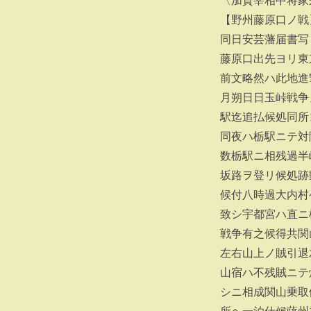
〈加賀宰相中将家
【野州藤原口ノ戦
同日安芸藩届書写
藤原口出先ヨリ東
前文略然ハ此地進
月朔日日玉峠戦争
駅迄追払候処同所
同夜ハ栃駅ニテ対
数栃駅ニ相残過半
坂路ヲ登リ候処跡
候付八時過大内村
致シ宇都宮ハ直ニ
戦争有之候得共関
左右山上ノ賊引退
山宿ハ不残賊ニテ
シニ相成関山乗取