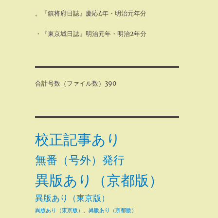
。『鎮将府日誌』慶応4年・明治元年分
・『東京城日誌』明治元年・明治2年分
合計号数（ファイル数）390
校正記事あり
無番（号外）発行
異版あり（京都版）
異版あり（東京版）
異版あり（東京版）、異版あり（京都版）