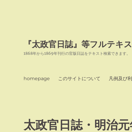
『太政官日誌』等フルテキス
1868年から1869年刊行の官版日誌をテキスト検索できます。
homepage
このサイトについて
凡例及び
太政官日誌・明治元年