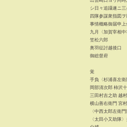
出雲崎口ヨリ同時
シ日々追躡遂ニ三
四隊参謀衆指図ヲ
事情概略御届申上
九月〈加賀宰相中
笠松六郎
奥羽征討越後口
御総督府
覚
手負〈杉浦喜左衛
岡部清次郎 柿沢
三田村吉之助 越
横山善右衛門 宮
〈中西太郎左衛門
〈太田小又助隊〉