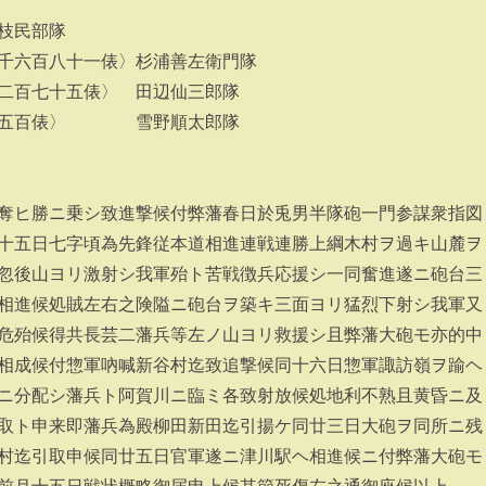
枝民部隊
千六百八十一俵〉杉浦善左衛門隊
二百七十五俵〉 田辺仙三郎隊
但五百俵〉 雪野順太郎隊
奪ヒ勝ニ乗シ致進撃候付弊藩春日於兎男半隊砲一門参謀衆指図
十五日七字頃為先鋒従本道相進連戦連勝上綱木村ヲ過キ山麓ヲ
忽後山ヨリ激射シ我軍殆ト苦戦徴兵応援シ一同奮進遂ニ砲台三
相進候処賊左右之険隘ニ砲台ヲ築キ三面ヨリ猛烈下射シ我軍又
危殆候得共長芸二藩兵等左ノ山ヨリ救援シ且弊藩大砲モ亦的中
相成候付惣軍吶喊新谷村迄致追撃候同十六日惣軍諏訪嶺ヲ踰ヘ
ニ分配シ藩兵ト阿賀川ニ臨ミ各致射放候処地利不熟且黄昏ニ及
取ト申来即藩兵為殿柳田新田迄引揚ケ同廿三日大砲ヲ同所ニ残
村迄引取申候同廿五日官軍遂ニ津川駅ヘ相進候ニ付弊藩大砲モ