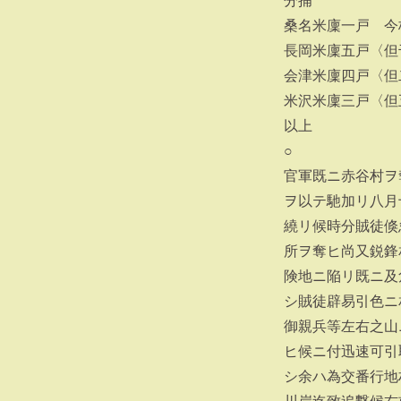
分捕
桑名米廩一戸 今
長岡米廩五戸〈但
会津米廩四戸〈但
米沢米廩三戸〈
以上
○
官軍既ニ赤谷村ヲ
ヲ以テ馳加リ八月
繞リ候時分賊徒倏
所ヲ奪ヒ尚又鋭鋒
険地ニ陥リ既ニ及
シ賊徒辟易引色ニ
御親兵等左右之山
ヒ候ニ付迅速可引
シ余ハ為交番行地