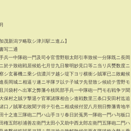
月
加茂新潟ヲ略取シ津川駅ニ進ム】
書写二通
手兵一中隊砲一門及司令官雪野順太郎引率致候一分隊既ニ長岡
ニ於テ致砲戦居候処七月廿九日黎明妙見口等ニ当リ兵燹数度ニ
察シ玄蕃機ニ乗シ信濃川ヲ越シ堤下ヨリ横衝シ賊軍已ニ敗衄候
進長岡城ニ相逼リ遂ニ半隊ヲ以テ子城ヲ先登致シ候続テ雪野モ
且川袋村ヘ出軍之弊藩今枝民部手兵一中隊砲一門モ右戦争ヲ聞
大保村之賊ヲ撃退ケ官軍諸隊相合シ進戦数里三条口安田村迄追
諸口ノ賊軍右敗聞ヲ得テ引色ニ相成候付翌八月朔日弊藩青地半
田十之進三隊砲二門ハ山手ヨリ春日於菟男一隊砲一門ハ与板口
田権五郎杉浦善左衛門太田小又助中西太郎左衛門五隊砲二門ハ