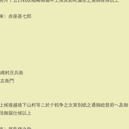
前月十五日戦状概略御届申上候其節死傷左之通御座候以上
来〉赤座甚七郎
 縄村庄兵衛
仁左衛門
上候後越後下山村等ニ於テ戦争之次第別紙之通御総督府ヘ及御
段御届仕候以上