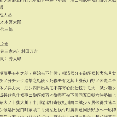
初メ諸藩五町程先本郷ト申処ヘ不残一泊ニ相成申候此御方人数
通
他人丞
 才木繁太郎
喜代三郎
蔵
蔵之進
田豊三家来〉村田万吉
〈同〉芳太郎
極薄手モ有之差テ療治モ不仕候テ相済候分モ御座候其実先月廿
夜ノ分チナク進撃之処段々死傷モ有之其上昼夜山野ノ奔走ニテ
体ノ兵力大ニ屈シ四日出兵モ不存寄心配仕銃手モ大ニ減シ漸ク
成甚歎息仕候事ニ御座候万々御察可被下候同五日朝六時勢揃ヒ
館大ノ十藩大川ト申川端迄打寄候処川向ニ賊少々居候得共速ニ
シ候処日光口町家賊ヨリ焼払ヒ候付町裏押通同所野原ヘ一応陣