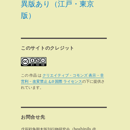
異版あり（江戸・東京
版）
このサイトのクレジット
この 作品 は
クリエイティブ・コモンズ 表示 - 非
営利 - 改変禁止 4.0 国際 ライセンス
の下に提供さ
れています。
お問合せ先
戊辰戦争期木版刊行物研究会（boshinjls @