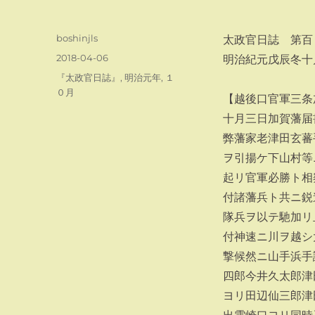
投
boshinjls
太政官日誌 第百
稿
投
2018-04-06
明治紀元戊辰冬十
者
稿
カ
『太政官日誌』
,
明治元年
,
１
日:
テ
０月
【越後口官軍三条
ゴ
十月三日加賀藩届
リ
ー
弊藩家老津田玄蕃
ヲ引揚ケ下山村等
起リ官軍必勝ト相
付諸藩兵ト共ニ鋭
隊兵ヲ以テ馳加リ
付神速ニ川ヲ越シ
撃候然ニ山手浜手
四郎今井久太郎津
ヨリ田辺仙三郎津