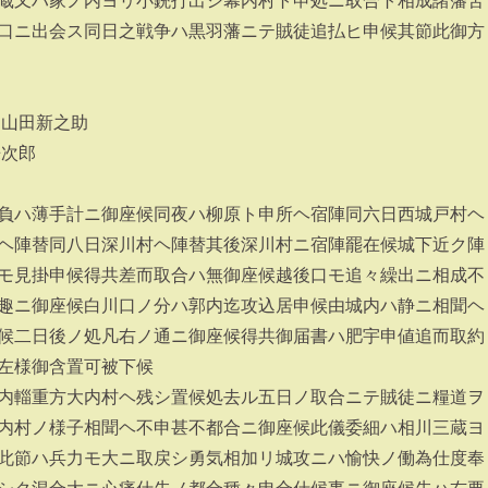
蔵又ハ家ノ内ヨリ小銃打出シ幕内村ト申処ニ取合ト相成諸藩苦
口ニ出会ス同日之戦争ハ黒羽藩ニテ賊徒追払ヒ申候其節此御方
 山田新之助
来次郎
負ハ薄手計ニ御座候同夜ハ柳原ト申所ヘ宿陣同六日西城戸村ヘ
ヘ陣替同八日深川村ヘ陣替其後深川村ニ宿陣罷在候城下近ク陣
モ見掛申候得共差而取合ハ無御座候越後口モ追々繰出ニ相成不
趣ニ御座候白川口ノ分ハ郭内迄攻込居申候由城内ハ静ニ相聞ヘ
候二日後ノ処凡右ノ通ニ御座候得共御届書ハ肥宇申値追而取約
左様御含置可被下候
内輜重方大内村ヘ残シ置候処去ル五日ノ取合ニテ賊徒ニ糧道ヲ
内村ノ様子相聞ヘ不申甚不都合ニ御座候此儀委細ハ相川三蔵ヨ
此節ハ兵力モ大ニ取戻シ勇気相加リ城攻ニハ愉快ノ働為仕度奉