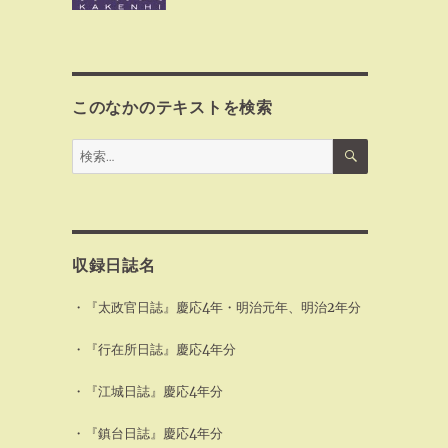
このなかのテキストを検索
検
検
索
索:
収録日誌名
・『太政官日誌』慶応4年・明治元年、明治2年分
・『行在所日誌』慶応4年分
・『江城日誌』慶応4年分
・『鎮台日誌』慶応4年分