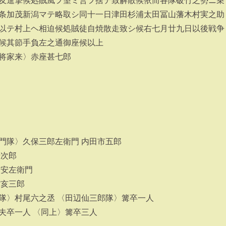
及進撃候処賊風ヲ望ミ営ヲ捨テ致解散候依而各隊破竹之勢ニ乗
条加茂新潟マテ略取シ同十一日津田杉浦太田冨山藩木村実之助
以テ村上ヘ相迫候処賊徒自焼散走致シ候右七月廿九日以後戦争
候其節手負左之通御座候以上
将家来〉赤座甚七郎
門隊〉久保三郎左衛門 内田市五郎
十次郎
村安左衛門
村亥三郎
隊〉村尾六之丞 〈田辺仙三郎隊〉篝卒一人
夫卒一人 〈同上〉篝卒三人