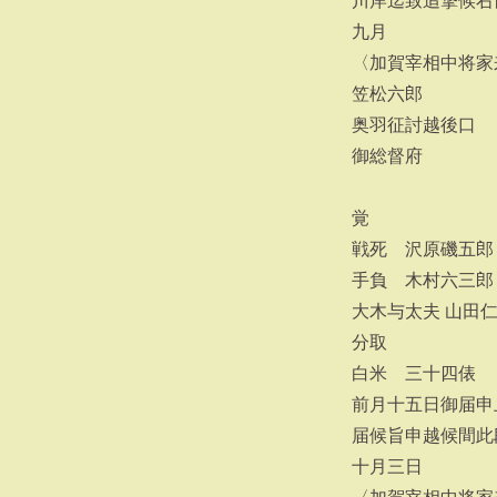
川岸迄致追撃候右
九月
〈加賀宰相中将家
笠松六郎
奥羽征討越後口
御総督府
覚
戦死 沢原磯五郎
手負 木村六三郎
大木与太夫 山田
分取
白米 三十四俵
前月十五日御届申
届候旨申越候間此
十月三日