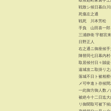
取候処町家裏手土
戦致シ候日暮白川
死傷左之通
戦死 川本芳松
手負 山田喜一郎
三浦静衛 宇都宮
日野正人
右之通ニ御座候手
陣替同七日幕内村
取居候付日々賊徒
遠城攻ニ取掛リ之
落城不日ト被相察
メ可申進ト存候間
一此御方御人数ノ
被絶今十二日迄大
リ御聞取可被下候