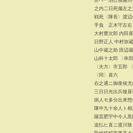
所ヘ一泊仕候薩州
之内二日死傷左之
戦死〈隊長〉渡辺
手負 正木守左右
大村豊次郎 内田
日野正人 中村弥
山中蔵之助 田辺
山科十太郎 〈串
〈夫方〉市五郎 
〈同〉喜六
右之通ニ御座候尤
三日日光出兵後昼
病人モ多分出来惣
隊中九十余人ト相
薩芸肥宇中今人黒
追払ヒ直ニ渡川致