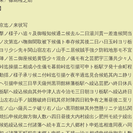
来〉篠島権之助
】
京迄ノ来状写
撃ノ様子ハ追々及御報知候通ニ候去ル二日湯川貫一差進候間当
ノ次第迄ハ嘸御聞取被下候儀ト奉存候其後二日ハ日玉峠ヨリ栃
ヨリ少シ先キ関山宿左右ノ山手ニ居候賊手強ク防戦地形モ不宜
陣ノ筈ニ御座候処黄昏少々混合ノ儀モ有之芸肥宇三藩共少々人
峠迄操揚ニ相成小生儀モ暮前峠迄引揚可申ト栃駅ヲ発十余町程
動揺ノ様子承リ候ニ付峠迄引揚ケ夜半過迄見合候処其内ニ静リ
ヘ引揚申候三日早天薩州黒羽館林藩栃駅ヘ繰込芸肥ハ終日休兵
栃駅ヘ繰込候由其外中津人吉今治モ三日朝ヨリ栃駅ヘ繰込終日
山左右山手ノ賊難破終日戦其侭対陣四日戦争有之漸昼後ニ至リ
左ノ山ハ薩兵ニテ破リ右ノ山ハ黒羽館林其外惣懸リニテ追払関
焼払申候此御方御人数ハ四日昼後大内村繰出シ肥州モ続テ繰出
候処繰込候ニ付諸藩ヘ続キ直ニ大八郷村ト申処迄相進同夜ハ同