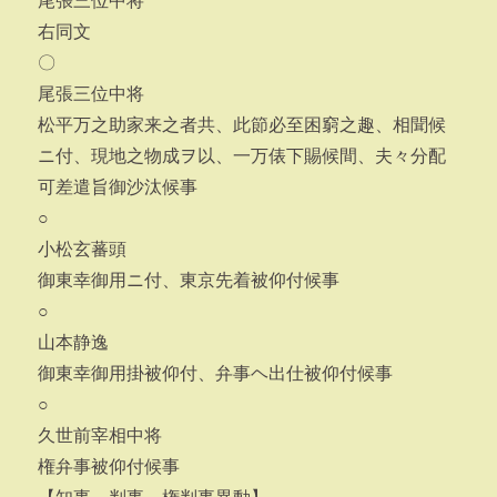
尾張三位中将
右同文
〇
尾張三位中将
松平万之助家来之者共、此節必至困窮之趣、相聞候
ニ付、現地之物成ヲ以、一万俵下賜候間、夫々分配
可差遣旨御沙汰候事
○
小松玄蕃頭
御東幸御用ニ付、東京先着被仰付候事
○
山本静逸
御東幸御用掛被仰付、弁事ヘ出仕被仰付候事
○
久世前宰相中将
権弁事被仰付候事