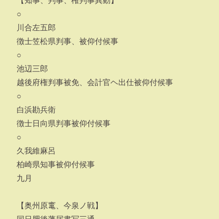
【知事、判事、権判事異動】
○
川合左五郎
徴士笠松県判事、被仰付候事
○
池辺三郎
越後府権判事被免、会計官ヘ出仕被仰付候事
○
白浜勘兵衛
徴士日向県判事被仰付候事
○
久我維麻呂
柏崎県知事被仰付候事
九月
【奥州原竃、今泉ノ戦】