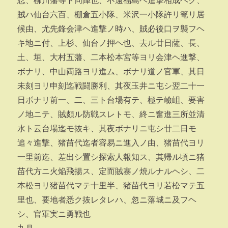
忍、柳川藩等ト同陣也、不遠福島ヘ進撃相成ヘク、
賊ハ仙台六百、棚倉五小隊、米沢一小隊許リ篭リ居
候由、尤先鋒会津ヘ進撃ノ時ハ、賊必後口ヲ襲フヘ
キ地ニ付、上杉、仙台ノ押ヘ也、去ル廿日薩、長、
土、垣、大村五藩、二本松本宮等ヨリ会津ヘ進撃、
ボナリ、中山両路ヨリ進ム、ボナリ道ノ官軍、其日
未刻ヨリ申刻迄戦闘勝利、其夜玉井ニ屯シ翌二十一
日ボナリ前一、二、三ト台場有テ、極テ嶮岨、要害
ノ地ニテ、賊頗ル防戦スレトモ、終ニ奮進三所並清
水ト云台場迄モ抜キ、其夜ボナリニ屯シ廿二日モ
追々進撃、猪苗代迄者容易ニ進入ノ由、猪苗代ヨリ
一里前迄、差出シ置シ探索人報知ス、其帰ル頃ニ猪
苗代方ニ火焔飛揚ス、定而賊寨ノ焼ルナルヘシ、二
本松ヨリ猪苗代マテ十里半、猪苗代ヨリ若松マテ五
里也、要地者悉ク抜レタレハ、忽ニ落城ニ及フヘ
シ、官軍実ニ勇戦也