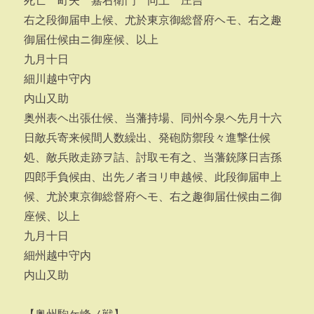
死亡 町夫 嘉右衛門 同上 庄吉
右之段御届申上候、尤於東京御総督府ヘモ、右之趣
御届仕候由ニ御座候、以上
九月十日
細川越中守内
内山又助
奥州表ヘ出張仕候、当藩持場、同州今泉ヘ先月十六
日敵兵寄来候間人数繰出、発砲防禦段々進撃仕候
処、敵兵敗走跡ヲ詰、討取モ有之、当藩銃隊日吉孫
四郎手負候由、出先ノ者ヨリ申越候、此段御届申上
候、尤於東京御総督府ヘモ、右之趣御届仕候由ニ御
座候、以上
九月十日
細州越中守内
内山又助