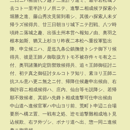
二日ニハ猪苗代ヲ越テ二里計リ進ミ、最早若松城ヲ
去コト一里半許リノ所ニテ、進撃ニ相成候ヲ探索小
堀勝之進、藤山秀次見留到着シ、其後ハ探索人未ダ
帰ラズ候得共、廿三日朝ヨリ城下ニテ烈戦、八ツ時
頃終ニ落城之趣、出張土州本営ヘ報知ノ由、奥羽之
根本如斯、猶又上杉ヨリ昨夜二本松ヘ重役軍監出
降、申立候ニハ、是迄九条公鎮撫使トシテ御下リ候
得共、彼是王師ノ御取扱方トモ不被存件々モ有之ニ
付、奥羽諸藩約定防禦致候得共、追々王師御征討ニ
付、初テ真之御征討タルコトヲ知リ、素ヨリ王師ニ
抗スル意ハ更ニ無之ニ付、帰降仕候趣申出候由、右
御許容ニ相成候得ハ、庄内、仙台等モ説降シ、若帰
順不致候者、其節ハ先鋒ト相成進撃可仕申出候由
中山道ヘ進候官軍ハ中山ヨリ前、荒町ト申辺ニ台場
要所ヘ構ヱ置、一戦有之処、迚モ追撃難相成地ト見
込候欺、右ヲ外ヅシ、ボナリ道ヘ出、惣一同ニ進候