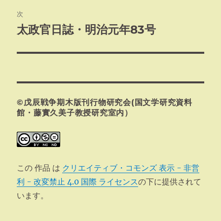
ビ
稿:
次
ゲ
太政官日誌・明治元年83号
次
の
ー
投
シ
稿:
ョ
©戊辰戦争期木版刊行物研究会(国文学研究資料
ン
館・藤實久美子教授研究室内）
この 作品 は
クリエイティブ・コモンズ 表示 - 非営
利 - 改変禁止 4.0 国際 ライセンス
の下に提供されて
います。