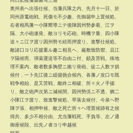
同日肥後藩届書写三通
奥州表ヘ出張仕候、当藩兵隊之内、先月十一日、於
同州原竃砲戦、死傷モ不少趣、先御届申上置候処、
右者相馬藩一小隊嚮導ニテ後陣因州勢参着、江ヲ
隔、大小砲連発、敵ヨリモ応砲、時機ヲ量、四小隊
追々ニ江ヲ渡リ因州勢モ続而押渡リ、進撃仕候処、
敵諸口ヨリ応援重ル趣ニ相見ヘ、厳敷致防禦、且江
ヲ隔候而、弾薬運送等不自由ニ付、頗及苦戦、殊地
理不案内、敵者数多胸壁ニ拠リ発砲、徒ニ人数ヲ損
候付．一卜先江後ニ繰揚挑合候内、各藩ノ攻口モ既
戦争相始、是又苦戦、敵終ニ相破、所々火ノ手揚
リ、敵之砲声次第ニ減候間、因州勢倶ニ不透、猶二
小隊江ヲ渡リ、致進撃候処、早落去候付、今泉ヘ野
陣ヲ張、相押申候、敵之死亡所々ヘ埋置候跡有之候
得共、多少不相分由、尤当藩戦死、手負等、左ノ通
御座候段、出先ノ者ヨリ申越候