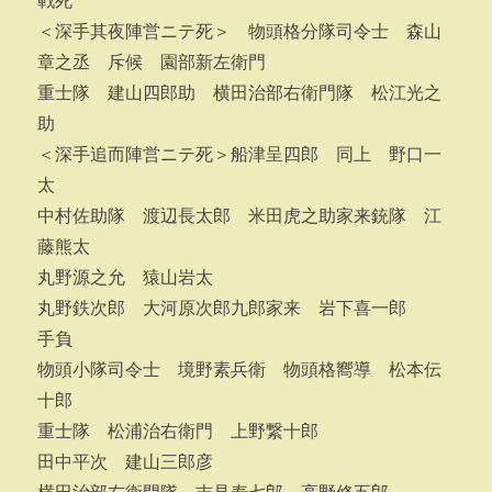
戦死
＜深手其夜陣営ニテ死＞ 物頭格分隊司令士 森山
章之丞 斥候 園部新左衛門
重士隊 建山四郎助 横田治部右衛門隊 松江光之
助
＜深手追而陣営ニテ死＞船津呈四郎 同上 野口一
太
中村佐助隊 渡辺長太郎 米田虎之助家来銃隊 江
藤熊太
丸野源之允 猿山岩太
丸野鉄次郎 大河原次郎九郎家来 岩下喜一郎
手負
物頭小隊司令士 境野素兵衛 物頭格嚮導 松本伝
十郎
重士隊 松浦治右衛門 上野繋十郎
田中平次 建山三郎彦