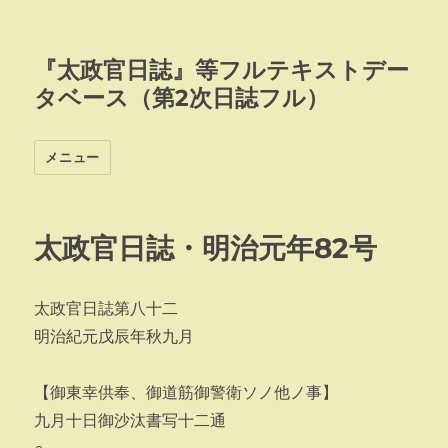
『太政官日誌』等フルテキストデー
タベース（第2次日誌フル）
メニュー
太政官日誌・明治元年82号
太政官日誌第八十二
明治紀元戊辰年秋九月
【御東幸供奉、御道筋御警衛ソノ他ノ事】
九月十日御沙汰書写十二通