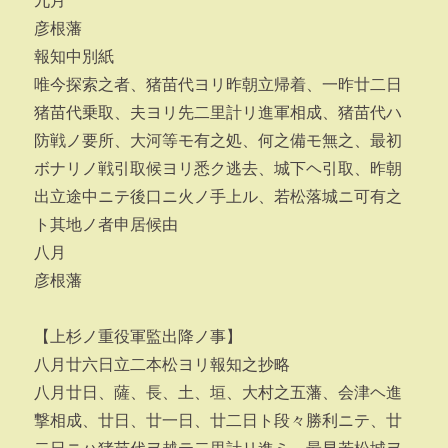
九月
彦根藩
報知中別紙
唯今探索之者、猪苗代ヨリ昨朝立帰着、一昨廿二日
猪苗代乗取、夫ヨリ先二里計リ進軍相成、猪苗代ハ
防戦ノ要所、大河等モ有之処、何之備モ無之、最初
ボナリノ戦引取候ヨリ悉ク逃去、城下ヘ引取、昨朝
出立途中ニテ後口ニ火ノ手上ル、若松落城ニ可有之
ト其地ノ者申居候由
八月
彦根藩
【上杉ノ重役軍監出降ノ事】
八月廿六日立二本松ヨリ報知之抄略
八月廿日、薩、長、土、垣、大村之五藩、会津ヘ進
撃相成、廿日、廿一日、廿二日ト段々勝利ニテ、廿