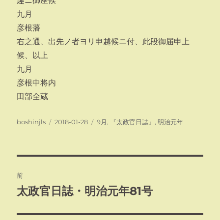
趣ニ御座候
九月
彦根藩
右之通、出先ノ者ヨリ申越候ニ付、此段御届申上
候、以上
九月
彦根中将内
田部全蔵
投
投
カ
boshinjls
2018-01-28
9月
,
『太政官日誌』
,
明治元年
稿
稿
テ
者
日:
ゴ
リ
ー
投
前
稿
太政官日誌・明治元年81号
前
の
ナ
投