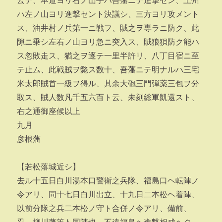
云テ、本道ヨリ右ノ山手ハ吾藩ニテ進撃セン、土州
ハ左ノ山ヨリ進撃セント決議シ、三方ヨリ攻メント
ス、油井村ノ兵第一ニ戦フ、賊之ヲ専ラニ防ク、此
隙ニ乗シ左右ノ山ヨリ急ニ突入ス、賊狼狽防ク能ハ
ス忽敗走ス、猶之ヲ逐テ一里半許リ、八丁目宿ニ至
テ止ム、此戦賊ヲ斃ス数十、吾藩ニテ明ナルハ三宅
米太郎賊首一級ヲ得ル、其余大砲三門弾薬三包ヲ分
取ス、賊人数凡千五六百ト云、未刻総軍凱還スト、
右之通御座候以上
九月
彦根藩
【若松落城近シ】
去ル十五日白川湯本口警衛之兵隊、福島口ヘ転陣ノ
令アリ、同十七日白川出立、十九日二本松ヘ着陣、
以前分隊之兵二本松ノ守ト合併ノ令アリ、備前、