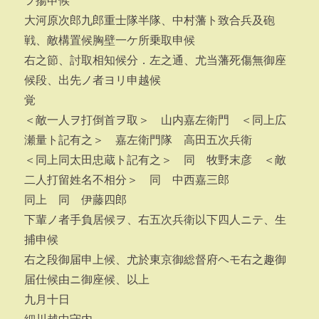
ヲ揚申候
大河原次郎九郎重士隊半隊、中村藩ト致合兵及砲
戦、敵構置候胸壁一ケ所乗取申候
右之節、討取相知候分．左之通、尤当藩死傷無御座
候段、出先ノ者ヨリ申越候
覚
＜敵一人ヲ打倒首ヲ取＞ 山内嘉左衛門 ＜同上広
瀬量ト記有之＞ 嘉左衛門隊 高田五次兵衛
＜同上同太田忠蔵ト記有之＞ 同 牧野末彦 ＜敵
二人打留姓名不相分＞ 同 中西嘉三郎
同上 同 伊藤四郎
下輩ノ者手負居候ヲ、右五次兵衛以下四人ニテ、生
捕申候
右之段御届申上候、尤於東京御総督府ヘモ右之趣御
届仕候由ニ御座候、以上
九月十日