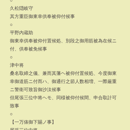
○
久松隠岐守
其方重臣御東幸供奉被仰付候事
○
平野内蔵助
御東幸供奉被仰付置候処、別段之御用筋被為在候ニ
付、供奉被免候事
○
津中将
桑名取締之儀、兼而其藩ヘ被仰付置候処、今度御東
幸御道筋ニ付而ハ、御通行之節人数相増、一際厳重
ニ警衛可致旨御沙汰候事
但尾張三位中将ヘモ、同様被仰付候間、申合取計可
致事
○
【一万俵御下賜ノ事】