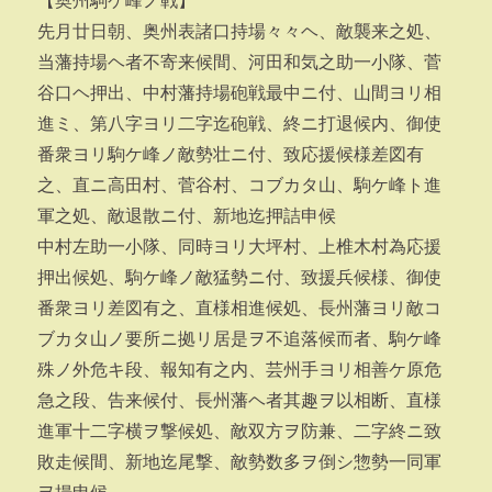
【奥州駒ケ峰ノ戦】
先月廿日朝、奥州表諸口持場々々ヘ、敵襲来之処、
当藩持場ヘ者不寄来候間、河田和気之助一小隊、菅
谷口ヘ押出、中村藩持場砲戦最中ニ付、山間ヨリ相
進ミ、第八字ヨリ二字迄砲戦、終ニ打退候内、御使
番衆ヨリ駒ケ峰ノ敵勢壮ニ付、致応援候様差図有
之、直ニ高田村、菅谷村、コブカタ山、駒ケ峰ト進
軍之処、敵退散ニ付、新地迄押詰申候
中村左助一小隊、同時ヨリ大坪村、上椎木村為応援
押出候処、駒ケ峰ノ敵猛勢ニ付、致援兵候様、御使
番衆ヨリ差図有之、直様相進候処、長州藩ヨリ敵コ
ブカタ山ノ要所ニ拠リ居是ヲ不追落候而者、駒ケ峰
殊ノ外危キ段、報知有之内、芸州手ヨリ相善ケ原危
急之段、告来候付、長州藩ヘ者其趣ヲ以相断、直様
進軍十二字横ヲ撃候処、敵双方ヲ防兼、二字終ニ致
敗走候間、新地迄尾撃、敵勢数多ヲ倒シ惣勢一同軍