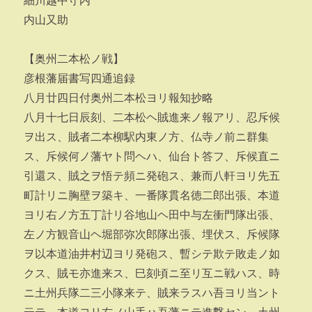
細川越中守内
内山又助
【奥州二本松ノ戦】
彦根藩届書写四通追録
八月廿四日付奥州二本松ヨリ報知抄略
八月十七日辰刻、二本松ヘ賊進来ノ報アリ、忍斥候
ヲ出ス、賊者二本柳駅内東ノ方、仏寺ノ前ニ群集
ス、斥候何ノ藩ヤト問ヘハ、仙台ト答フ、斥候直ニ
引還ス、賊之ヲ悟テ頻ニ発砲ス、兼而八軒ヨリ先五
町計リニ胸壁ヲ築キ、一番隊貫名徳二郎出張、本道
ヨリ右ノ方五丁計リ谷地山ヘ田中与左衝門隊出張、
左ノ方観音山ヘ堀部弥次郎隊出張、埋伏ス、斥候隊
ヲ以本道油井村辺ヨリ発砲ス、暫シテ欺テ敗走ノ如
クス、賊モ亦進来ス、巳刻頃ニ至リ互ニ戦ハス、時
ニ土州兵隊二三小隊来テ、賊来ラスハ吾ヨリ当ント