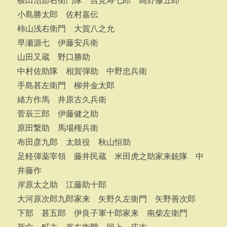
横田治部右衛門隊 吉見寿七郎 高野修五郎
小島勝太郎 佐村嘉伝
柿山浅右衛門 大賀八之允
早瀬源七 伊藤安兵衛
山田又蔵 野口勝助
中村佐助隊 相賀弾助 中野忠兵衛
手島甚左衛門 柳井金太郎
緒方作馬 井原古久兵衛
菅辰三郎 伊藤健之助
原田繋助 馬場権兵衛
布田彦九郎 太鼓役 秋山恒助
足軽弾薬宰領 藤井民蔵 米田虎之助家来銃隊 中
井藤作
岸原太之助 江藤助十郎
大河原次郎九郎家来 矢野久左衛門 矢野善次郎
下部 甚五郎 伊良子軍十郎家来 南柴左衛門