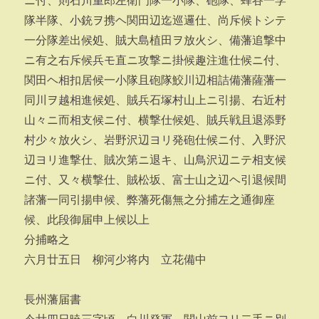
ニ付、則石川重郎左衛門隊一小隊、砲隊、蜂谷一学
隊半隊、小銃ヲ携ヘ関田辺迄巡邏仕、尚斥候トシテ
一分隊差出候処、賊大島植田ヲ放火シ、備藩追撃中
ニ有之右斥候兵モ直ニ攻撃ニ掛候趣注進仕候ニ付、
関田ヘ相扣居候一小隊且砲隊鮫川辺相詰備藩薩藩一
同川ヲ越相進候処、賊兵石塚村山上ニ引揚、右近村
山々ニ而相支候ニ付、横撃仕候処、賊兵戦且退添野
村少々放火シ、岩野沢辺ヨリ発砲仕候ニ付、入野沢
辺ヨリ進撃仕、賊次第ニ退キ、山鳥沢辺ニテ相支候
ニ付、又々横撃仕、賊松坂、富士山之辺ヘ引退候間
諸藩一同引揚申候、弊藩死傷無之分捕左之通御座
候、此段御届申上候以上
分捕略之
六月廿五日 柳河少将内 立花備中
長州藩届書