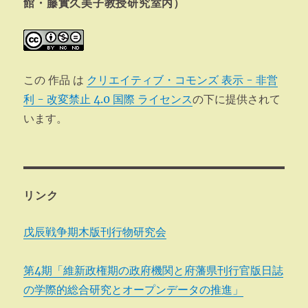
ン
館・藤實久美子教授研究室内）
この 作品 は
クリエイティブ・コモンズ 表示 - 非営
利 - 改変禁止 4.0 国際 ライセンス
の下に提供されて
います。
リンク
戊辰戦争期木版刊行物研究会
第4期「維新政権期の政府機関と府藩県刊行官版日誌
の学際的総合研究とオープンデータの推進」