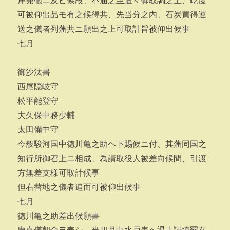
岸発砲ニ及ビ候段、不届之至追々御取調之上、屹度
可被仰出品モ有之候得共、先当分之内、石炭買得運
送之儀者列藩共ニ願出之上可取計旨被仰出候事
七月
御沙汰書
西尾隠岐守
松平能登守
大久保中務少輔
太田備中守
今般駿河国中徳川亀之助ヘ下賜候ニ付、其藩同国之
知行所御召上ニ相成、為請取役人被差向候間、引渡
方無差支様可取計候事
但右替地之儀者追而可被仰出候事
七月
徳川亀之助差出候願書