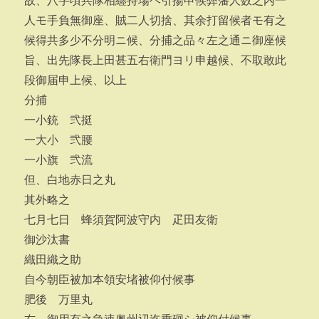
故、八字頃兵隊相纏持場ヘ引揚申候弊藩人数之内一
人モ手負無御座、賊二人切捨、其余打留候者モ有之
候得共多少不分明ニ候、分捕之品々左之通ニ御座候
旨、出先隊長上田甚五右衛門ヨリ申越候、不取敢此
段御届申上候、以上
分捕
一小銃 弐挺
一大小 弐腰
一小旗 弐流
但、白地赤日之丸
其外略之
七月七日 蜂須賀阿波守内 疋田友衛
御沙汰書
織田織之助
自今朝臣被加本領安堵被仰付候事
肥後 万里丸