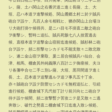
今廿四日暁三字頃、白川発軍、関山前ヨリ二手ニ別
レ、薩、土ハ関山之右番沢道ニ進ミ長薩、土、大
垣、忍ハ本道ヲ進撃候処、関山麓郷土村ニ於テ賊兵
砲台ヲ設ケ、凡百人余モ相戦ヒ、猶亦関山上台場ヨ
リ大砲打掛ケ候得共、是ニハ目モ不掛直ニ敵之砲台
ヲ衝撃シ、暫時ニ追払、賊兵死骸七八人捨置逃去
候、直様本道ヲ追撃金山宿前迄進候処、賊杉林ニ砲
台ヲ設ケ、頻ニ拒撃セシカドモ不能支散々ニ敗北致
シ、遂ニ金山宿ヲ乗取、爰ニ居合候賊兵ハ仙台、会
津、相馬、棚倉其外純義隊八百計ニテ御座候、夫ヨ
リ各藩申合セ二手ニ別レ薩、大垣、黒羽間道ヲ進ミ
長、土、忍本道ヲ追撃逃ルヲ追フ事凡五十丁余、
亦々賊砲台ヲ設テ防禦セシカドモ無程追払ヒ、引続
進行候処、棚倉城下凡弐拾丁計リ前川向ヒニ砲台ヲ
待チ設ケ候間、頻ニ攻撃暫ク苦攻ニテ是又散々ニ逃
奔致シ、破竹之勢直ニ棚倉城下口迄進入致シ候処、