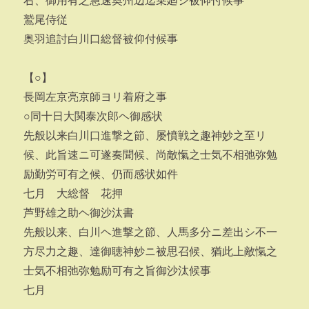
右、御用有之急速奥州辺迄乗廻シ被仰付候事
鷲尾侍従
奥羽追討白川口総督被仰付候事
【○】
長岡左京亮京師ヨリ着府之事
○同十日大関泰次郎ヘ御感状
先般以来白川口進撃之節、屡憤戦之趣神妙之至リ
候、此旨速ニ可遂奏聞候、尚敵愾之士気不相弛弥勉
励勤労可有之候、仍而感状如件
七月 大総督 花押
芦野雄之助ヘ御沙汰書
先般以来、白川ヘ進撃之節、人馬多分ニ差出シ不一
方尽力之趣、達御聴神妙ニ被思召候、猶此上敵愾之
士気不相弛弥勉励可有之旨御沙汰候事
七月