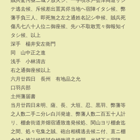
賊兵驚愕亟ニ城ヲ放火シ、一字頃水戸会津両道サシ
テ逃去候、斥候差出置其侭当地ヘ宿陣イタシ候、弊
藩手負三人、即死無之左之通姓名記シ申候、賊兵死
傷凡七八十人位ニ御座候、先ハ不取敢荒々御報知イ
タシ候、以上
深手 楊井安左衛門
同 山中正之進
浅手 小林清吉
右之通御座候以上
六月廿四日 長州 有地品之允
口羽兵部
土州藩届書
当月廿四日未明、薩、長、大垣、忍、黒羽、弊藩等
之人数二手ニ分レ白川発途、弊藩人数二百五十人計
リ、棚倉街道并畑宿通致進発候処、関山ヨリ棚倉迄
之間、処々屯集之賊、砲台相構逃去候ニ付、直ニ棚