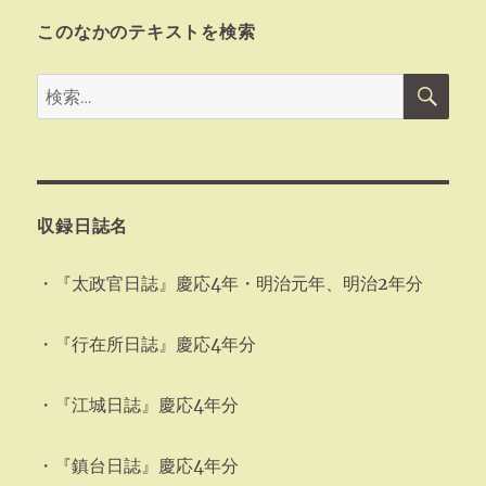
このなかのテキストを検索
検
検
索
索:
収録日誌名
・『太政官日誌』慶応4年・明治元年、明治2年分
・『行在所日誌』慶応4年分
・『江城日誌』慶応4年分
・『鎮台日誌』慶応4年分