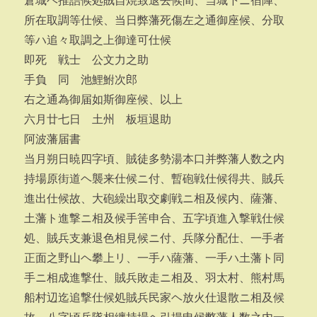
倉城ヘ推詰候処賊自焼致退去候間、当城下ニ宿陣、
所在取調等仕候、当日弊藩死傷左之通御座候、分取
等ハ追々取調之上御達可仕候
即死 戦士 公文力之助
手負 同 池鯉鮒次郎
右之通為御届如斯御座候、以上
六月廿七日 土州 板垣退助
阿波藩届書
当月朔日暁四字頃、賊徒多勢湯本口并弊藩人数之内
持場原街道ヘ襲来仕候ニ付、暫砲戦仕候得共、賊兵
進出仕候故、大砲繰出取交劇戦ニ相及候内、薩藩、
土藩ト進撃ニ相及候手筈申合、五字頃進入撃戦仕候
処、賊兵支兼退色相見候ニ付、兵隊分配仕、一手者
正面之野山ヘ攀上リ、一手ハ薩藩、一手ハ土藩ト同
手ニ相成進撃仕、賊兵敗走ニ相及、羽太村、熊村馬
船村辺迄追撃仕候処賊兵民家ヘ放火仕退散ニ相及候