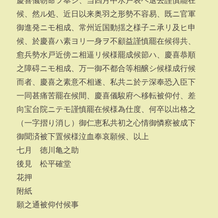
慶喜儀朝命ヲ奉シ、当四月中水戸表ヘ退去謹慎罷在
候、然ル処、近日以来奥羽之形勢不容易、既ニ官軍
御進発ニモ相成、常州近国動揺之様子ニ承リ及ヒ申
候、於慶喜ハ素ヨリ一身ヲ不顧益謹慎罷在候得共、
愈兵勢水戸近傍ニ相逼リ候様罷成候節ハ、慶喜恭順
之障碍ニモ相成、万一御不都合等相醸シ候様成行候
而者、慶喜之素意不相遂、私共ニ於テ深奉恐入臣下
一同甚痛苦罷在候間、慶喜儀駿府ヘ移転被仰付、差
向宝台院ニテモ謹慎罷在候様為仕度、何卒以出格之
（一字摺り消し）御仁恵私共初之心情御憐察被成下
御聞済被下置候様泣血奉哀願候、以上
七月 徳川亀之助
後見 松平確堂
花押
附紙
願之通被仰付候事