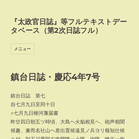
『太政官日誌』等フルテキストデー
タベース（第2次日誌フル）
メニュー
鎮台日誌・慶応4年7号
鎮台日誌 第七
自七月九日至同十日
○七月九日柳河藩届書
昨廿四日朝五ツ時頃、大島ヘ火焔相見ヘ、砲声相聞
候趣、兼而名社山ヘ差出置候遠見ノ兵ヨリ報知仕候