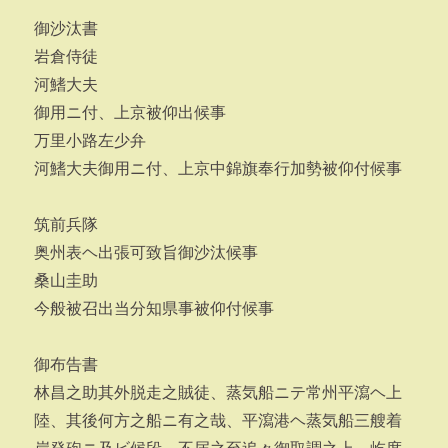
御沙汰書
岩倉侍徒
河鰭大夫
御用ニ付、上京被仰出候事
万里小路左少弁
河鰭大夫御用ニ付、上京中錦旗奉行加勢被仰付候事
筑前兵隊
奥州表ヘ出張可致旨御沙汰候事
桑山圭助
今般被召出当分知県事被仰付候事
御布告書
林昌之助其外脱走之賊徒、蒸気船ニテ常州平瀉ヘ上
陸、其後何方之船ニ有之哉、平瀉港ヘ蒸気船三艘着