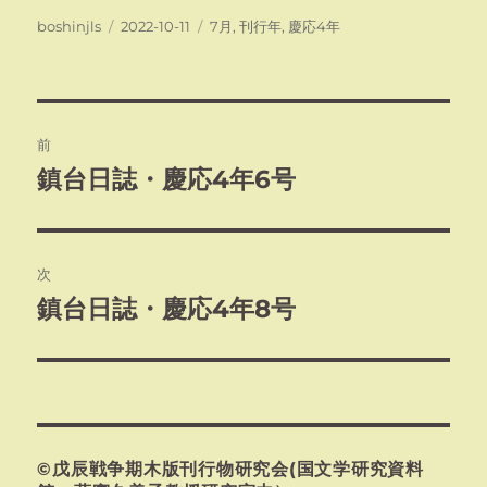
投
投
カ
boshinjls
2022-10-11
7月
,
刊行年
,
慶応4年
稿
稿
テ
者
日:
ゴ
リ
ー
投
前
稿
鎮台日誌・慶応4年6号
前
の
ナ
投
ビ
稿:
次
ゲ
鎮台日誌・慶応4年8号
次
の
ー
投
シ
稿:
ョ
©戊辰戦争期木版刊行物研究会(国文学研究資料