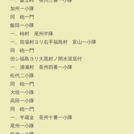
一、森立峠 長州三番一小隊
加州一小隊
同 砲一門
飯田一小隊
一、柿村 尾州半隊
一、筒場村ヨリ右手福島村 富山一小隊
同 砲一門
但シ福島ヨリ大黒村ノ間水涯居付
一、浦瀬村 長州四番一小隊
松代二小隊
同 砲一門
大垣一小隊
高田一小隊
同 砲一門
一、半蔵金 長州十番一小隊
尾州一小隊