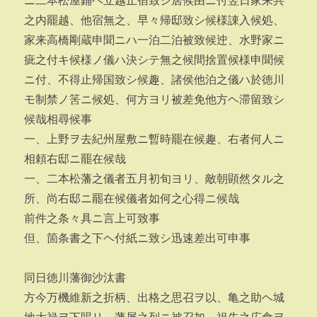
ニ二本松屋鋪ヘ立越止宿致シ居候由ニ付翌日家来共
之内罷越、他宿無之、早々帰邸致シ候様諌入候処、
家来高橋剛蔵申聞ニハ一泊二泊被致候迚、水野家ニ
疵之付キ候様ノ儀ハ決シテ無之候間捨置候様申聞候
ニ付、不得止帰国致シ候趣、諸侯他泊之儀ハ於徳川
モ制禁ノ筈ニ候処、何方ヨリ被差免他方ヘ滞留致シ
候哉相尋候事
一、上野ヲ去紀州屋敷ニ暫時罷在候趣、右者何人ニ
相頼右邸ニ罷在候哉
一、二本松藩之儀者五月初旬ヨリ、敵朝顕然タル之
所、尚右邸ニ罷在候儀者如何之心得ニ候哉
前件之条々具ニ言上可致事
但、箇条書之下ヘ付紙ニ致シ迅速差出可申事
同日徳川藩御沙汰書
方今万機維新之折柄、出格之思召ヲ以、亀之助ヘ城