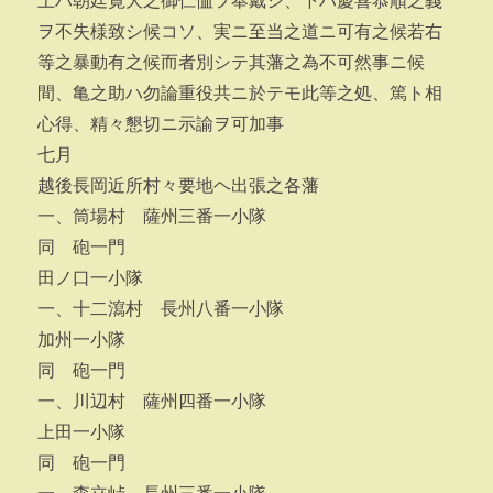
上ハ朝廷寛大之御仁恤ヲ奉戴シ、下ハ慶喜恭順之義
ヲ不失様致シ候コソ、実ニ至当之道ニ可有之候若右
等之暴動有之候而者別シテ其藩之為不可然事ニ候
間、亀之助ハ勿論重役共ニ於テモ此等之処、篤ト相
心得、精々懇切ニ示諭ヲ可加事
七月
越後長岡近所村々要地ヘ出張之各藩
一、筒場村 薩州三番一小隊
同 砲一門
田ノ口一小隊
一、十二瀉村 長州八番一小隊
加州一小隊
同 砲一門
一、川辺村 薩州四番一小隊
上田一小隊
同 砲一門