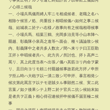
リ事実正明ナルヲ引違ヒ終始詐言ヲ以奉欺上儀如何
ノ心得ニ候哉
一、小場兵馬儀而縛人牢ニモ相成候者、老職之名ハ
相除ケ候筈ノ処、尚重役ト相唱候儀ハ如何之事ニ候
哉、結城表ニ於テハ右様ノ政事向有之候哉相尋候事
一、小場兵馬、稲葉三鶴、光岡多治見等小山本陣ヘ
罷越、彰義隊小泉高之進等ヘ面会、種々議論致シ候
内、彰義隊中之者共多人数次ノ間ヘ来リテ曰王臣勤
王抔ト申唱候者共ハ、此方共ノ所討也、抔ト高声ニ
罵リ、其上此度当表ヘ出張ノ儀ハ其筋ヨリ内命ヲ蒙
リ、且日向ヨリモ頼ニ付罷越候事故若此方抔ノ申所
ヲ拒ム時ハ大砲ヲ以一潰ニ致シ可申抔、暴言相発シ
候次第此罵言ヲ以テモ逆賊タル事顕然ニ候、実ニ此
言葉ノ如ク後果シテ上野ニ於テ官兵ニ抗シ候始末如
是者共ヲ正義ト相心得召連候抔申候儀不届至極ニ候
事