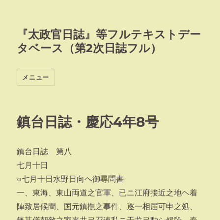
『太政官日誌』等フルテキストデー
タベース（第2次日誌フル）
メニュー
鎮台日誌・慶応4年8号
鎮台日誌 第八
七月十日
○七月十日水野日向ヘ御尋問書
一、東海、東山両道之官軍、已ニ江府接近之地ヘ着
陣致居候間、国元鎮撫之事件、逐一相届可申之処、