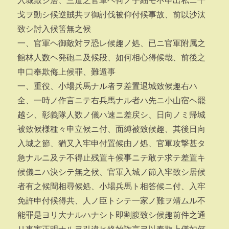
入城致シ居、三道之官軍ヘ何ノ子細モ不申出私ニ干
戈ヲ動シ候逆賊共ヲ御討伐被仰付候事故、前以沙汰
致シ討入候筈無之候
一、官軍ヘ御敵対ヲ恐レ候趣ノ処、已ニ官軍附属之
館林人数ヘ発砲ニ及候段、如何相心得候哉、前後之
申口奉欺侮上候罪、難遁事
一、重役、小場兵馬ナル者ヲ差置退城致候趣右ハ
全、一時ノ作言ニテ右兵馬ナル者ハ先ニ小山宿ヘ罷
越シ、彰義隊人数ノ儀ハ速ニ差戻シ、日向ノミ帰城
被致候様種々申立候ニ付、面縛被致候趣、其後日向
入城之節、猶又入牢申付置候由ノ処、官軍攻撃甚タ
急ナルニ及テ不得止残置キ候事ニテ敢テ求テ差置キ
候儀ニハ決シテ無之候、官軍入城ノ節入牢致シ居候
者有之候間相尋候処、小場兵馬ト相答候ニ付、入牢
免許申付候得共、人ノ臣トシテ一家ノ難ヲ靖ムル不
能罪是ヨリ大ナルハナシト即割腹致シ候趣前件之通