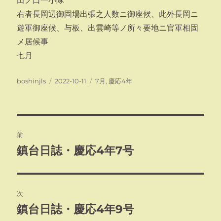
田ノ口一小隊
右者長岡辺御固場出張之人数ニ御座候、此外長岡ニ
遊軍御座候、与板、出雲崎等ノ所々要地ニ官軍相固
メ居候事
七月
投
投
カ
boshinjls
2022-10-11
7月
,
慶応4年
稿
稿
テ
者
日:
ゴ
リ
ー
投
前
稿
鎮台日誌・慶応4年7号
前
の
ナ
投
ビ
稿:
次
ゲ
鎮台日誌・慶応4年9号
次