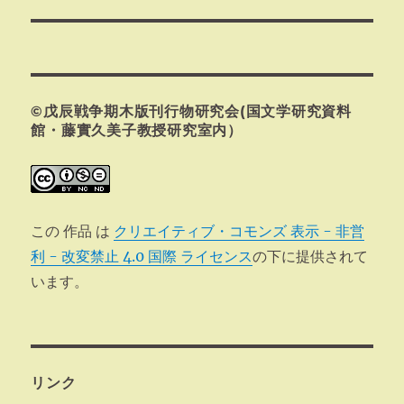
の
ー
投
シ
稿:
ョ
©戊辰戦争期木版刊行物研究会(国文学研究資料
ン
館・藤實久美子教授研究室内）
この 作品 は
クリエイティブ・コモンズ 表示 - 非営
利 - 改変禁止 4.0 国際 ライセンス
の下に提供されて
います。
リンク