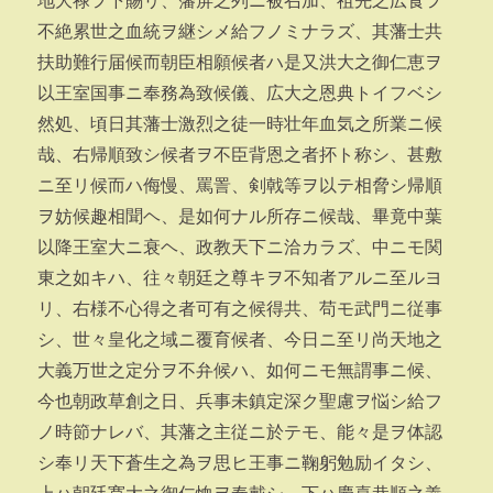
地大禄ヲ下賜リ、藩屏之列ニ被召加、祖先之広食ヲ
不絶累世之血統ヲ継シメ給フノミナラズ、其藩士共
扶助難行届候而朝臣相願候者ハ是又洪大之御仁恵ヲ
以王室国事ニ奉務為致候儀、広大之恩典トイフベシ
然処、頃日其藩士激烈之徒一時壮年血気之所業ニ候
哉、右帰順致シ候者ヲ不臣背恩之者抔ト称シ、甚敷
ニ至リ候而ハ侮慢、罵詈、剣戟等ヲ以テ相脅シ帰順
ヲ妨候趣相聞ヘ、是如何ナル所存ニ候哉、畢竟中葉
以降王室大ニ衰ヘ、政教天下ニ洽カラズ、中ニモ関
東之如キハ、往々朝廷之尊キヲ不知者アルニ至ルヨ
リ、右様不心得之者可有之候得共、苟モ武門ニ従事
シ、世々皇化之域ニ覆育候者、今日ニ至リ尚天地之
大義万世之定分ヲ不弁候ハ、如何ニモ無謂事ニ候、
今也朝政草創之日、兵事未鎮定深ク聖慮ヲ悩シ給フ
ノ時節ナレバ、其藩之主従ニ於テモ、能々是ヲ体認
シ奉リ天下蒼生之為ヲ思ヒ王事ニ鞠躬勉励イタシ、