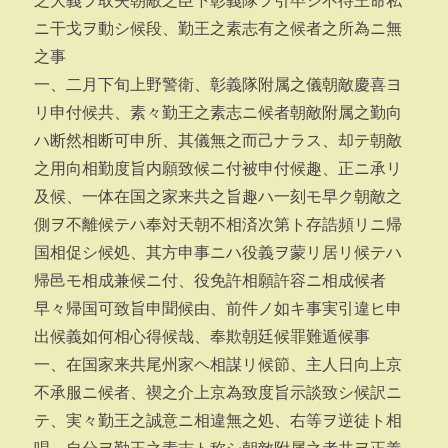
之大義ヲ取失朝敵之臣下彰義隊ヲ引卒シ不待王命私
ニ干戈ヲ動シ候段、勤王之素志有之候者之所為ニ無
之事
一、二月下旬上野警衛、彰義隊附属之儀朝敵慶喜ヨ
リ申付候共、素々勤王之素志ニ候者朝敵附属之勤向
ハ断然相断可申所、其儀無之而己ナラス、却テ朝敵
之用向相勤度旨内願致候ニ付被申付候趣、正ニ承リ
及候、一体在国之家来共之旨趣ハ一刻モ早ク朝敵之
側ヲ不離候テハ奉対天朝不相済次第ト存誥頻リニ帰
国相促シ候処、其方申事ニハ役義ヲ蒙リ居リ候テハ
帰邑モ相成兼候ニ付、役免許相願許容ニ相成候者
早々帰国可致旨申聞候由、前件ノ如キ事実引違ヒ申
出候義如何相心得候哉、奉欺朝廷候罪難遁候事
一、在国家来共尾州家ヘ相謀リ候節、主人日向上京
不承服ニ候者、禊之介上京為致度旨示談致シ候訳ニ
テ、実々勤王之誠意ニ相違無之処、右等ヲ逆徒ト相