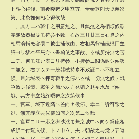
唱、自分ヲ勤王之素志ト称シ朝敵附属之者共ヲ正義
ト相心得候、前後曖昧之申立方、全奉欺罔天聴候次
第、此条如何相心得候哉
一、其方ニハ戦争之用意無之、且鎮撫之為相頼候彰
義隊故器械等モ持参不致、右故三月廿三日右隊之内
相馬翁輔モ容易ニ被生捕候由、右相馬翁輔儀織田主
膳ヨリ坂本平馬方ヘ書翰使之事故、器械所持無之筈
ニテ、何モ江戸表ヨリ持参、不持参ニ関係致シ候訳
ニ無之、右ヲ以テ一統器械持参不致証ニハ不相立
候、且結城表ヘ押寄戦争之節ハ器械一切無之候テ戦
争致シ候哉、戦争之節ハ双方発砲之趣キ承及ビ候
処、其方申立始終曖昧之次第候事
一、官軍、城下近隣ヘ差向キ候節、幸ニ自訴可致之
処、無其義立去候儀如何之次第ニ候哉
一、官軍ヨリ一応之御沙汰モ無之城中ヘ向ケ発砲相
成候ニ付驚入候、トノ申立、夫レ朝敵之与党ヲ召連