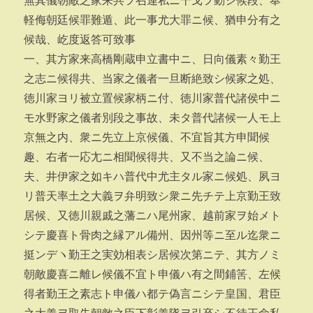
無其儀朝敵之家来共ヲ召連私ニ干戈ヲ動シ候段、奉
軽侮朝廷候罪難遁、此一事尤大罪ニ候、猶申分有之
候哉、屹度返答可致事
一、其方家来高橋剛蔵申立書中ニ、日向儀素々勤王
之志ニ候得共、当家之儀者一旦断絶致シ候家之処、
徳川家ヨリ被立置候家柄ニ付、徳川家普代諸侯中ニ
モ水野家之儀者別段之事故、未タ普代諸候一人モ上
京無之内、衆ニ先立上京候儀、不宜旨其方申聞候
趣、右者一応尢ニ相聞候得共、又不当之論ニ候、
夫、井伊家之如キハ普代中尤主タル家ニ候処、夙ヨ
リ普天率土之大義ヲ弁明致シ衆ニ先チテ上京勤王致
居候、又徳川親戚之藩ニハ尾州家、越前家ヲ始メト
シテ慶喜ト骨肉之縁アル備州、因州等ニ至ル迄衆ニ
挺ンデヽ勤王之実効相表シ居候次第ニテ、其方ノミ
朝敵慶喜ニ離レ候儀不宜ト申儀ハ有之間鋪筈、左候
得者勤王之素志ト申儀ハ都テ偽言ニシテ皇国、君臣