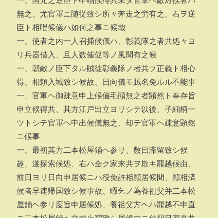
一、国元之逆臣ト申唱候得共未タ官軍ヘ敵対候者ハ
無之、尤官軍ニ随従致シ所々奔走之労有之、右ヲ逆
臣ト相唱候儀ハ如何之事ニ候哉
一、使者之内一人召捕候儀ハ、彰義隊之者共処々ヨ
リ兵器借入、且人数催促等ノ風聞有之候
一、朝敵ノ臣下タル賊徒彰義隊ノ者共ヲ正義ト相心
得、相頼入城致シ候故、日向儀モ賊名免ルル不能事
一、官軍ヘ御疎意申上候儀毛頭無之者顕然ト奉存旨
申立候得共、其方江戸出立ヨリシテ以後、子細柄一
ツトシテ官軍ヘ申出候儀無之、却テ官軍ヘ疎意顕然
ニ候事
一、最初其方二本松屋鋪ヘ参リ、数日滞留致シ候
趣、遂探索候処、右ハ全ク家来共ヲ欺キ罷越候由、
前日ヨリ日向申居候ニハ役免許相願居候間、願相済
候者早速帰国致シ候事故、暇乞ノ為養祖父并二本松
屋鋪ヘ参リ度旨申居候処、養祖父方ヘハ罷越不申直