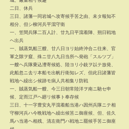
城、厳重相守候趣
二日、休兵
三日、諸藩一同岩城ヘ攻寄候手筈之由、未タ報知不
相分、但シ柳河兵平瀉守衛
一、笠間兵隊二百人計、廿九日平瀉着陣、朔日戦地
ヘ出兵
一、賊蒸気船三艘、廿八日ヨリ始終沖合ニ往来、官
軍之隙ヲ窺、殊ニ廿八九日当所ヘ発砲「スルツプ」
一艘ヘ兵隊乗込漕寄候処、陸ヨリ小銃ヲ以テ放発、
此船忽ニ去リ本船モ出帆行衛知レズ、但此日諸藩皆
戦地ヘ繰出シ候跡モ病人共相集リ防戦
一、賊蒸気船一艘、今三日朝常陸洋ヲ南ニ馳セ申
候、定而江戸ヘ廻リ候事ト奉存候
三日、十一字豊安丸平瀉着船当港ハ因州兵隊ニテ相
守柳河兵ハ今晩戦地ヘ繰出候筈ニ御座候、但、佐久
馬ハ当港ヘ相残、清左衛門ハ戦地ニ罷候手筈ニ御座