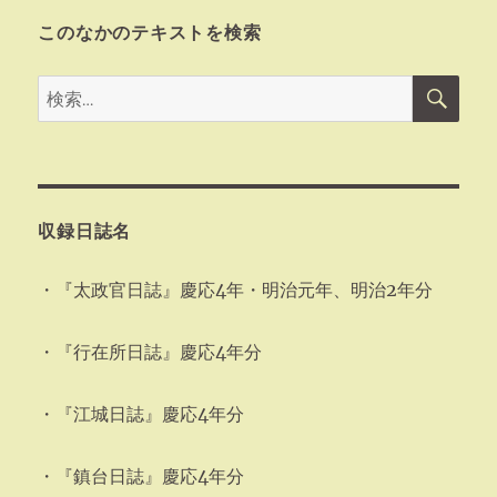
このなかのテキストを検索
検
検
索
索:
収録日誌名
・『太政官日誌』慶応4年・明治元年、明治2年分
・『行在所日誌』慶応4年分
・『江城日誌』慶応4年分
・『鎮台日誌』慶応4年分