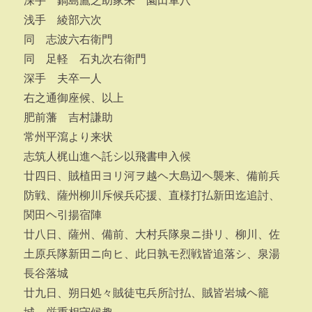
深手 鍋島鷹之助家来 園田軍八
浅手 綾部六次
同 志波六右衛門
同 足軽 石丸次右衛門
深手 夫卒一人
右之通御座候、以上
肥前藩 吉村謙助
常州平瀉より来状
志筑人梶山進ヘ託シ以飛書申入候
廿四日、賊植田ヨリ河ヲ越ヘ大島辺ヘ襲来、備前兵
防戦、薩州柳川斥候兵応援、直様打払新田迄追討、
関田ヘ引揚宿陣
廿八日、薩州、備前、大村兵隊泉ニ掛リ、柳川、佐
土原兵隊新田ニ向ヒ、此日孰モ烈戦皆追落シ、泉湯
長谷落城
廿九日、朔日処々賊徒屯兵所討払、賊皆岩城ヘ籠