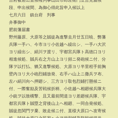
台府被差出置候権判事山田市郎左衛門立合見届候
段、申出候間、為御心得此旨申入候以上
七月六日 鎮台府 判事
弁事御中
肥前藩届書
野州藤原、大原等之賊徒為進撃去月廿五日暁、弊藩
兵隊一手ハ、今市ヨリ小佐越ヘ繰出シ、一手ハ大沢
ヨリ繰出シ、絹川ヲ渡リ、宇都宮兵隊ト高徳口ヨリ
相進候処、賊兵右之方山上ヨリ頻ニ発砲候ニ付、分
隊ヲ以打払、猶又進撃候処、大原ヨリ半里程手前胸
壁内ヨリ大小砲烈鋪放発、右手ハ山上ニ撒兵ヲ布、
左ハ絹川向ヘ押廻シ、三方ヨリ取包烈鋪打懸候ニ
付、一際奮励及苦戦候折柄、小佐越ヘ相廻候兵隊大
小銃ヲ以致構撃、且又最前間道ヨリ差廻候兵隊、宇
都宮兵隊ト賊塁之背後山上ヘ相廻、一同合発候処、
賊徒忽関門ヲ棄、敗走候ニ付、直様大原口ヘ攻寄候