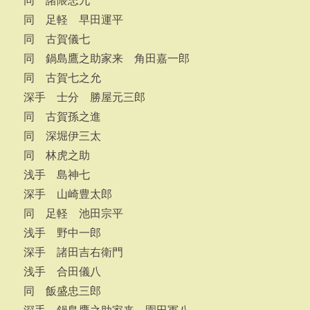
同 諸隈忠九
同 足軽 早田運平
同 古賀儀七
同 鍋島鷹之助家来 角田嘉一郎
同 古賀七之允
深手 士分 勝屋元三郎
同 古賀孫之進
同 深堀伊三太
同 林虎之助
浅手 島神七
深手 山崎豊太郎
同 足軽 池田宗平
浅手 野中一郎
深手 諸田吉右衛門
浅手 合田儀八
同 飯盛忠三郎