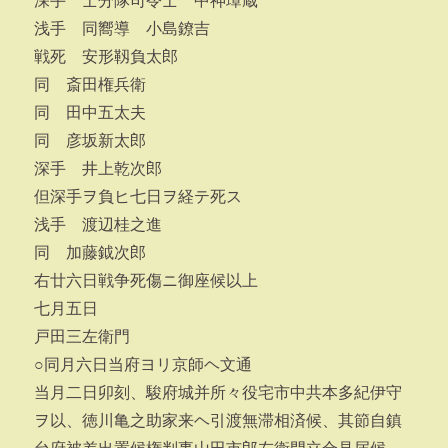
深手 士分隊司令士 中神璋蔵
浅手 同嚮導 小島鐐吉
戦死 安形靱負太郎
同 斎田権兵衛
同 田中五太夫
同 彦坂新太郎
深手 井上乾次郎
但深手ヲ負ヒ七日ヲ経テ死ス
浅手 渡辺桂之進
同 加藤鉞次郎
右廿六日戦争死傷ニ御座候以上
七月五日
戸田三左衛門
○同月六日当府ヨリ京師ヘ文通
当月二日卯刻、駿府城并所々役宅市中共本多紀伊守
ヲ以、徳川亀之助家来ヘ引渡無滞相済候、其節自鎮