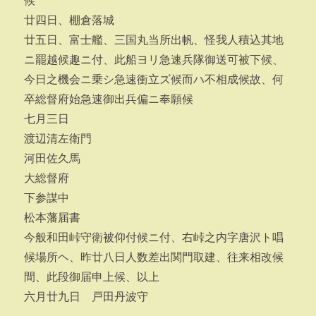
候
廿四日、棚倉落城
廿五日、富士艦、三国丸当所出帆、怪我人積込其地
ニ罷越候趣ニ付、此船ヨリ急速兵隊御送可被下候、
今日之機会ニ乗シ急速衝立ズ候而ハ不相成候故、何
卒総督府始急速御出兵偏ニ奉願候
七月三日
渡辺清左衛門
河田佐久馬
大総督府
下参謀中
松本藩届書
今般和田峠守衛被仰付候ニ付、右峠之内字唐沢ト唱
候場所ヘ、昨廿八日人数差出関門取建、往来相改候
間、此段御届申上候、以上
六月廿九日 戸田丹波守