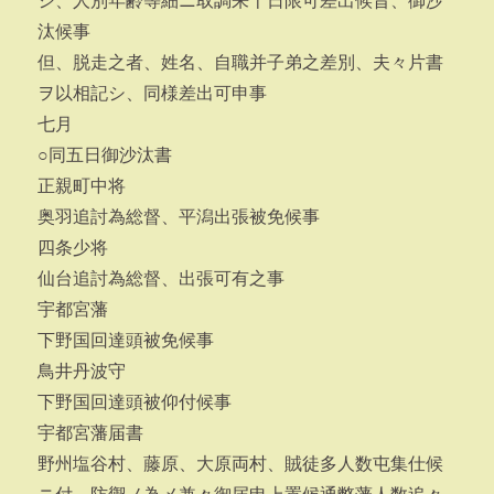
シ、人別年齢等細ニ取調来十日限可差出候旨、御沙
汰候事
但、脱走之者、姓名、自職并子弟之差別、夫々片書
ヲ以相記シ、同様差出可申事
七月
○同五日御沙汰書
正親町中将
奥羽追討為総督、平潟出張被免候事
四条少将
仙台追討為総督、出張可有之事
宇都宮藩
下野国回達頭被免候事
鳥井丹波守
下野国回達頭被仰付候事
宇都宮藩届書
野州塩谷村、藤原、大原両村、賊徒多人数屯集仕候