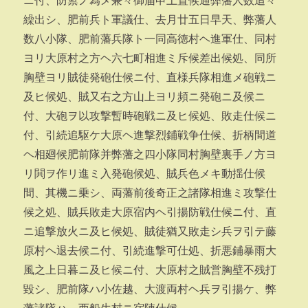
ニ付、防禦ノ為メ兼々御届申上置候通弊藩人数追々
繰出シ、肥前兵ト軍議仕、去月廿五日早天、弊藩人
数八小隊、肥前藩兵隊ト一同高徳村ヘ進軍仕、同村
ヨリ大原村之方ヘ六七町相進ミ斥候差出候処、同所
胸壁ヨリ賊徒発砲仕候ニ付、直様兵隊相進メ砲戦ニ
及ヒ候処、賊又右之方山上ヨリ頻ニ発砲ニ及候ニ
付、大砲ヲ以攻撃暫時砲戦ニ及ヒ候処、敗走仕候ニ
付、引続追駆ケ大原ヘ進撃烈鋪戦争仕候、折柄間道
ヘ相廻候肥前隊并弊藩之四小隊同村胸壁裏手ノ方ヨ
リ閧ヲ作リ進ミ入発砲候処、賊兵色メキ動揺仕候
間、其機ニ乗シ、両藩前後奇正之諸隊相進ミ攻撃仕
候之処、賊兵敗走大原宿内ヘ引揚防戦仕候ニ付、直
ニ追撃放火ニ及ヒ候処、賊徒猶又敗走シ兵ヲ引テ藤
原村ヘ退去候ニ付、引続進撃可仕処、折悪鋪暴雨大
風之上日暮ニ及ヒ候ニ付、大原村之賊営胸壁不残打
毀シ、肥前隊ハ小佐越、大渡両村ヘ兵ヲ引揚ケ、弊