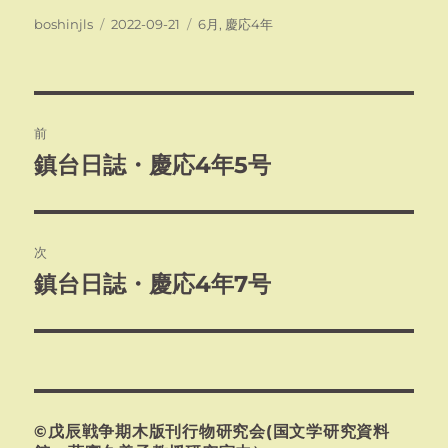
投
投
カ
boshinjls
2022-09-21
6月
,
慶応4年
稿
稿
テ
者
日:
ゴ
リ
ー
投
前
稿
鎮台日誌・慶応4年5号
前
の
ナ
投
ビ
稿:
次
ゲ
鎮台日誌・慶応4年7号
次
の
ー
投
シ
稿:
ョ
©戊辰戦争期木版刊行物研究会(国文学研究資料