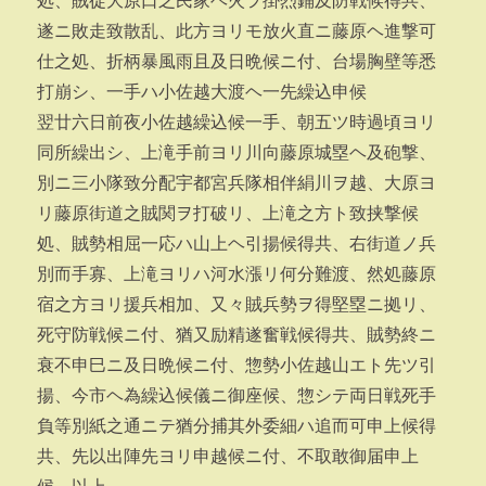
処、賊徒大原口之民家ヘ火ヲ掛烈鋪及防戦候得共、
遂ニ敗走致散乱、此方ヨリモ放火直ニ藤原ヘ進撃可
仕之処、折柄暴風雨且及日晩候ニ付、台場胸壁等悉
打崩シ、一手ハ小佐越大渡ヘ一先繰込申候
翌廿六日前夜小佐越繰込候一手、朝五ツ時過頃ヨリ
同所繰出シ、上滝手前ヨリ川向藤原城塁ヘ及砲撃、
別ニ三小隊致分配宇都宮兵隊相伴絹川ヲ越、大原ヨ
リ藤原街道之賊関ヲ打破リ、上滝之方ト致挟撃候
処、賊勢相屈一応ハ山上ヘ引揚候得共、右街道ノ兵
別而手寡、上滝ヨリハ河水漲リ何分難渡、然処藤原
宿之方ヨリ援兵相加、又々賊兵勢ヲ得堅塁ニ拠リ、
死守防戦候ニ付、猶又励精遂奮戦候得共、賊勢終ニ
衰不申巳ニ及日晩候ニ付、惣勢小佐越山エト先ツ引
揚、今市ヘ為繰込候儀ニ御座候、惣シテ両日戦死手
負等別紙之通ニテ猶分捕其外委細ハ追而可申上候得
共、先以出陣先ヨリ申越候ニ付、不取敢御届申上