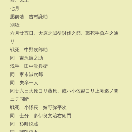
候、以上
七月
肥前藩 吉村謙助
別紙
六月廿五日、大原之賊徒討伐之節、戦死手負左之通
リ
戦死 中野次郎助
同 吉沢廉之助
浅手 田中覚兵衛
同 家永淑次郎
同 夫卒一人
同廿六日大原ヨリ藤原、或ハ小佐越ヨリ上滝迄ノ間
ニテ同断
戦死 小隊長 嬉野弥平次
同 士分 多伊良文治右衛門
同 杉町悦蔵