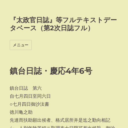
『太政官日誌』等フルテキストデー
タベース（第2次日誌フル）
メニュー
鎮台日誌・慶応4年6号
鎮台日誌 第六
自七月四日至同六日
○七月四日御沙汰書
徳川亀之助
先達而扶助願出候者、格式居所并是迄之勤向相記