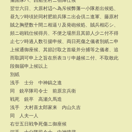
藩諸隊ハ、西船生村ニ宿陣仕候
翌廿六日、大原村辺ヘ為斥候弊藩一小隊差出候処、
昼九ツ時頃於同村肥前兵隊ニ出会倶ニ進軍、藤原村
賊之胸壁数十間ニ相逼リ及発砲候処、賊兵相応シ、
頻ニ砲戦仕候得共、不便之場所且其節人少ニ付不得
止七ツ時過人数引揚申候、両日死傷之儀者別紙ニ申
上候通御座候、其節討取之首級并分捕等之儀者、追
而取調可申上之旨在所表ヨリ申越候ニ付、不取敢此
段御届申上候以上
別紙
浅手 士分 中神鎬之進
同 銃卒隊司令士 前原京兵衛
戦死 銃卒 高瀬久馬造
浅手 大村喜太郎家来 内山久吉
同 人夫一人
右廿五日戦争死傷ニ御座候