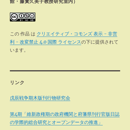
ン
館・藤實久美子教授研究室内）
この 作品 は
クリエイティブ・コモンズ 表示 - 非営
利 - 改変禁止 4.0 国際 ライセンス
の下に提供されて
います。
リンク
戊辰戦争期木版刊行物研究会
第4期「維新政権期の政府機関と府藩県刊行官版日誌
の学際的総合研究とオープンデータの推進」