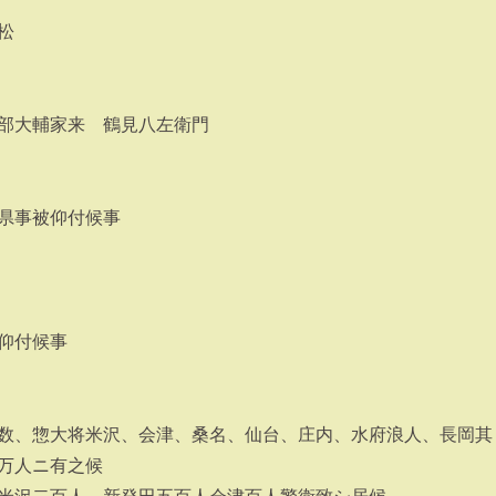
松
部大輔家来 鶴見八左衛門
県事被仰付候事
仰付候事
数、惣大将米沢、会津、桑名、仙台、庄内、水府浪人、長岡其
万人ニ有之候