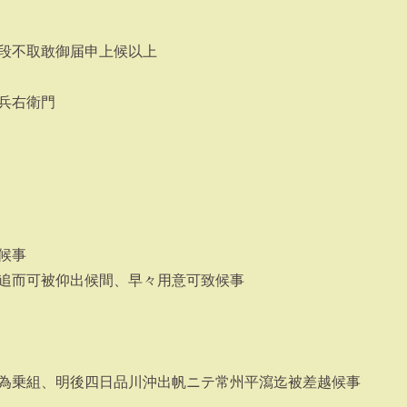
段不取敢御届申上候以上
兵右衛門
候事
追而可被仰出候間、早々用意可致候事
為乗組、明後四日品川沖出帆ニテ常州平瀉迄被差越候事