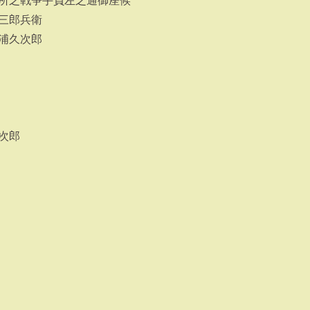
所之戦争手負左之通御座候
三郎兵衛
浦久次郎
次郎