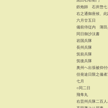
黒田石右衛門
鉄炮師 石井惣七
右之通御座候、此
六月廿五日
備前侍従内 薄田
同日御沙汰書
岩国兵隊
長州兵隊
筑前兵隊
筑後兵隊
奥州ヘ出張被仰付
但発途日限之儀者
七月
○同二日
飛隼丸
右芸州兵隊二百人