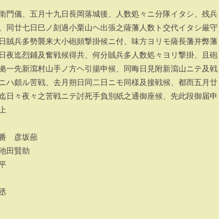
衛門儀、五月十九日長岡落城後、人数処々ニ分隊イタシ、残兵
、同廿七日巳ノ刻過小栗山ヘ出張之薩藩人数ト交代イタシ厳守
日賊兵多勢襲来大小砲頻撃掛候ニ付、味方ヨリモ薩長藩并弊藩
日夜迄烈鋪及奮戦候得共、何分賊兵多人数処々ヨリ撃掛、且砲
拠一先新瀉村山手ノ方ヘ引揚申候、同晦日見附新瀉山ニテ及戦
ニハ頗ル苦戦、去月朔日同二日ニモ同様及接戦候、都而五月廿
迄日々夜々之苦戦ニテ討死手負別紙之通御座候、先此段御届申
上
番 彦坂蔀
池田賢助
平
丞