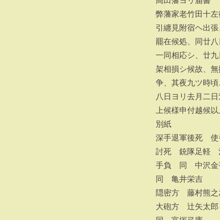
高田藩ヨリ届書
弊藩家老竹田十左
引纏見附宿ヘ出張
罷在候処、同廿八
一同相応シ、廿九
架相損シ候故、無
争、其夜九ツ時頃
八日ヨリ去月二日
上候様申付越候以
別紙
深手退軍後死 使
討死 銃隊足軽 
手負 同 中沢金
同 亀井栄吉
隠密方 藤村熊之
大砲方 辻矢太郎