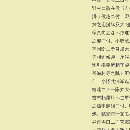
申候、其翌二日昼
野村ニ罷在候当方
掛リ候趣ニ付、即
方之応援隊及大砲
様真向之森ヘ致進
之趣ニ付、不取敢
等同断ニテ炎焔天
テ相迫候趣、斥候
迄引揚要所相守罷
帯織村等之賊ト不
仕二小隊共浦瀬迄
御達ニテ一隊并大
吉村朽尾峠ヘ進軍
之儀申越候ニ付、
処、賊驚愕一支モ
昼夜両口ニ而苦戦