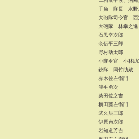
ニ相成申候、則両
手負 隊長 水野
大砲隊司令官 西
大砲隊 林幸之進
石黒幸次郎
余伝平三郎
野村助太郎
小隊令官 小林助
銃隊 岡竹助蔵
赤木佐左衛門
津毛勇次
柴田佐之吉
横田藤左衛門
武久辰三郎
伊原貞次郎
岩知道芳吉