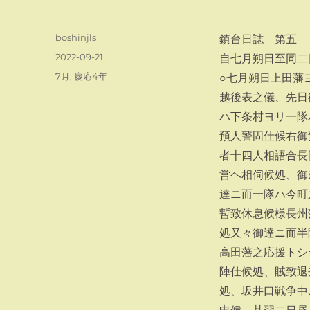
投
boshinjls
鎮台日誌 第五
稿
投
2022-09-21
自七月朔日至同二
者
稿
カ
7月
,
慶応4年
○七月朔日上田藩
日:
テ
越後表之儀、先日
ゴ
ハ下条村ヨリ一隊
リ
ー
預人警固仕候右御
者十四人相語合長
営ヘ相伺候処、御
達ニ而一隊ハ今町
暫致休息候様長州
処又々御達ニ而半
高田藩之応援トシ
陣仕候処、賊致退
処、坂井口戦争中