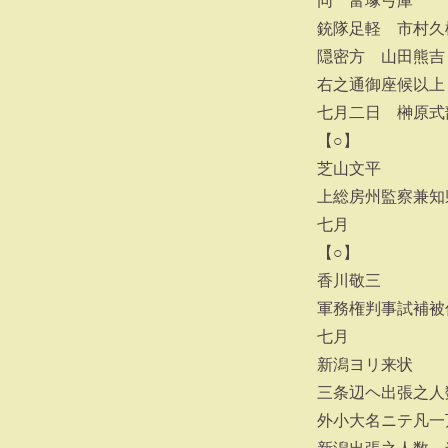
同 富塚弓庫
銃隊足軽 市村久
隠密方 山田熊吉
右之通御座候以上
七月二日 榊原式
【○】
芝山文平
上総房州監察兼知
七月
【○】
香川敬三
軍務権判事試補被
七月
新潟ヨリ来状
三条辺ヘ出張之人
外小大名ニテ凡一