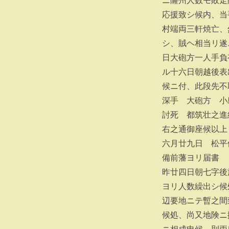
ニ薩州人数モ敗走
応援致シ候内、当
村端両三軒焼亡、
シ、賊ヘ相当リ遂
日大砲方一人手負
ル十六日朝越後表
候ニ付、此段先不
深手 大砲方 小
討死 都筑壮之進
右之通御座候以上
六月廿九日 松平
備前藩ヨリ届書
昨廿四日朝七字後
ヨリ人数繰出シ候
辺要地ニテ暫之間
候処、尚又地険ニ