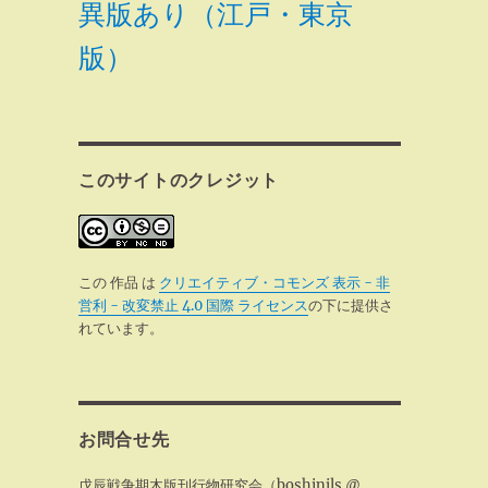
異版あり（江戸・東京
版）
このサイトのクレジット
この 作品 は
クリエイティブ・コモンズ 表示 - 非
営利 - 改変禁止 4.0 国際 ライセンス
の下に提供さ
れています。
お問合せ先
戊辰戦争期木版刊行物研究会（boshinjls @