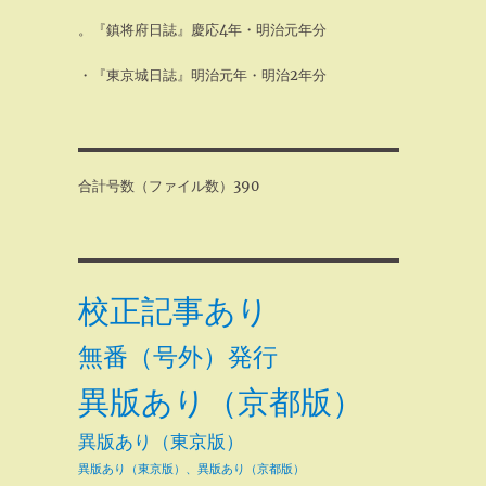
。『鎮将府日誌』慶応4年・明治元年分
・『東京城日誌』明治元年・明治2年分
合計号数（ファイル数）390
校正記事あり
無番（号外）発行
異版あり（京都版）
異版あり（東京版）
異版あり（東京版）、異版あり（京都版）