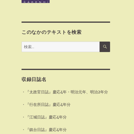
このなかのテキストを検索
検
検
索
索:
収録日誌名
・『太政官日誌』慶応4年・明治元年、明治2年分
・『行在所日誌』慶応4年分
・『江城日誌』慶応4年分
・『鎮台日誌』慶応4年分