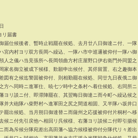
日
ヨリ届書
御届仕候後者、暫時止戦罷在候処、去月廿八日御達ニ付、一隊
ハ宮内村ヨリ双方長岡ヘ繰込、一隊ハ市中巡邏被仰付一隊ハ御
預人之儀ハ当見張所ヘ長岡領曲方村庄屋野口伊右衛門外同盟之
岡家名御立被成下候様、歎願申出候付、其侭留置、右之趣御本
差図有之候迄警固被仰付、則相勤罷在候処、同廿九日夜俄ニ御
之方ヘ同時ニ進軍仕、暁七ツ時中之条村ヘ着仕候処、右同所ニ
藩ヨリ談ニ付、即滞陣罷在、其翌晦日御達ニ而今町ヘ繰込候之
隊并大砲隊ハ柴野村ヘ進軍田之尻之間道相固、又半隊ハ坂井口
テ罷出候処、当月朔日御達替ニ而薩州之応援被仰付片桐村ヘ移
去候ニ付先引戻他ヘ相回リ呉候様、右藩ヨリ談候ニ付即引揚候
ニ而為斥候分隊宛差出高田藩ヘ協力候様被仰付分隊代リ々差出