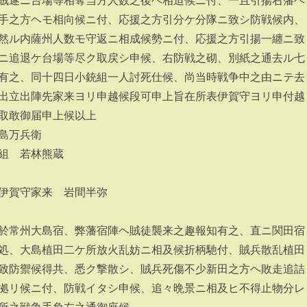
賊遂ニ台場等相奪当方人数之後ヘ相迫候ニ付、一且引揚右藩ヘ
手之方ヘモ相向候ニ付、応援之方引分ケ分隊ニ致シ防戦候内、
然ル内薩州人数モ守返ニ相成候勢ニ付、応援之方引揚一纏ニ致
ニ追退ケ台場等尽ク取戻シ申候、右防戦之砌、別紙之通去ル七
有之、同十四日小銃組一人討死仕候、尚当時戦争中之由ニテ去
出立出陣先家来ヨリ申越候段可申上旨在所表伊賀守ヨリ申付越
取敢御届申上候以上
島万兵衛
組 若林熊蔵
伊賀守家来 岩間半弥
於常州大島宿、弊藩宿陣ヘ賊徒襲来之趣報知有之、直ニ関田宿
処、大島植田二ケ所放火乱妨ニ相及候折柄馳付、賊兵散乱植田
致防禦候得共、悉ク撃散シ、賊兵死傷不少新田之方ヘ敗走追詰
拠リ候ニ付、防戦イタシ申候、追々晩景ニ相及ヒ不得止物分レ