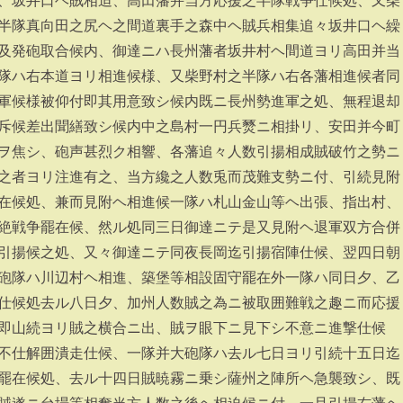
、坂井口ヘ賊相迫、高田藩并当方応援之半隊戦争仕候処、又柴
半隊真向田之尻ヘ之間道裏手之森中ヘ賊兵相集追々坂井口ヘ繰
及発砲取合候内、御達ニハ長州藩者坂井村ヘ間道ヨリ高田并当
隊ハ右本道ヨリ相進候様、又柴野村之半隊ハ右各藩相進候者同
軍候様被仰付即其用意致シ候内既ニ長州勢進軍之処、無程退却
斥候差出聞繕致シ候内中之島村一円兵燹ニ相掛リ、安田并今町
ヲ焦シ、砲声甚烈ク相響、各藩追々人数引揚相成賊破竹之勢ニ
之者ヨリ注進有之、当方纔之人数兎而茂難支勢ニ付、引続見附
在候処、兼而見附ヘ相進候一隊ハ札山金山等ヘ出張、指出村、
絶戦争罷在候、然ル処同三日御達ニテ是又見附ヘ退軍双方合併
引揚候之処、又々御達ニテ同夜長岡迄引揚宿陣仕候、翌四日朝
砲隊ハ川辺村ヘ相進、築堡等相設固守罷在外一隊ハ同日夕、乙
仕候処去ル八日夕、加州人数賊之為ニ被取囲難戦之趣ニ而応援
即山続ヨリ賊之横合ニ出、賊ヲ眼下ニ見下シ不意ニ進撃仕候
不仕解囲潰走仕候、一隊并大砲隊ハ去ル七日ヨリ引続十五日迄
罷在候処、去ル十四日賊暁霧ニ乗シ薩州之陣所ヘ急襲致シ、既