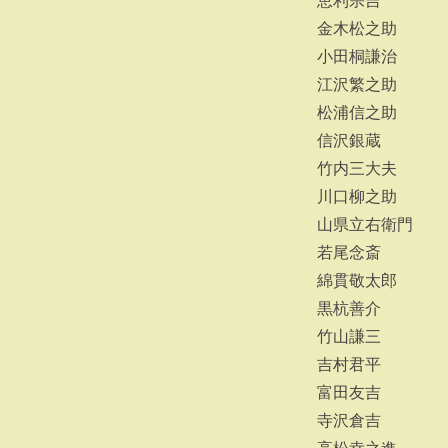
恵利宗吉
金木松之助
小田桐謙治
江沢繁之助
松浦信之助
信沢銀蔵
竹内三大夫
川口柳之助
山県立右衛門
若尾念斎
綿貫敬太郎
黒杭善介
竹山謙三
吉村君平
富田友吉
寺沢倉吉