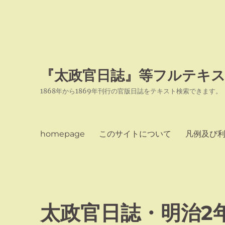
『太政官日誌』等フルテキス
1868年から1869年刊行の官版日誌をテキスト検索できます。
homepage
このサイトについて
凡例及び
太政官日誌・明治2年