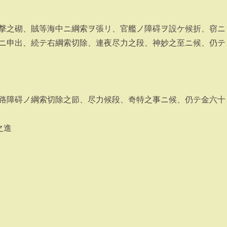
撃之砌、賊等海中ニ綱索ヲ張リ、官艦ノ障碍ヲ設ケ候折、窃ニ
ニ申出、続テ右綱索切除、連夜尽力之段、神妙之至ニ候、仍テ
路障碍ノ綱索切除之節、尽力候段、奇特之事ニ候、仍テ金六十
之進