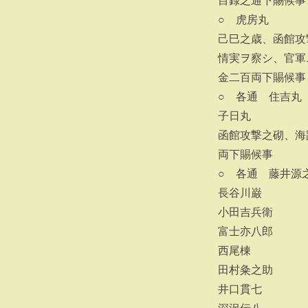
目録之通下賜候事
○ 虎房丸
己巳之歳、函館攻
情実ヲ察シ、官軍
金二百両下賜候事
○ 各通 住吉丸
子日丸
函館攻撃之砌、海
両下賜候事
○ 各通 藤井源
長谷川巌
小田吉兵衛
富士亦八郎
西尾棟
田村粂之助
井口貫七