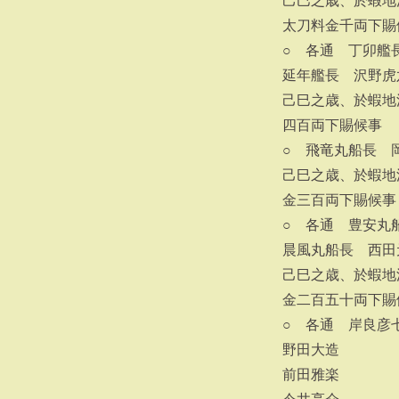
己巳之歳、於蝦地
太刀料金千両下賜
○ 各通 丁卯艦
延年艦長 沢野虎
己巳之歳、於蝦地
四百両下賜候事
○ 飛竜丸船長 
己巳之歳、於蝦地
金三百両下賜候事
○ 各通 豊安丸
晨風丸船長 西田
己巳之歳、於蝦地
金二百五十両下賜
○ 各通 岸良彦
野田大造
前田雅楽