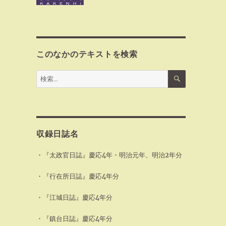
このなかのテキストを検索
検
検
索
索:
収録日誌名
・『太政官日誌』慶応4年・明治元年、明治2年分
・『行在所日誌』慶応4年分
・『江城日誌』慶応4年分
・『鎮台日誌』慶応4年分