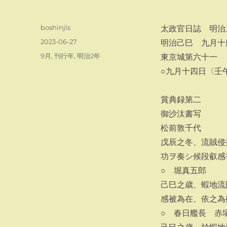
投
boshinjls
太政官日誌 明治
稿
投
2023-06-27
明治己巳 九月十
者
稿
カ
9月
,
刊行年
,
明治2年
東京城第六十一
日:
テ
○九月十四日〈壬
ゴ
リ
ー
賞典録第二
御沙汰書写
松前敦千代
戊辰之冬、流賊侵
功ヲ奏シ候段叡感
○ 堀真五郎
己巳之歳、蝦地流
感被為在、依之為
○ 春日艦長 赤