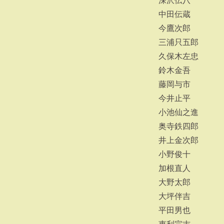
深沢伝八
中田伝蔵
今鷹次郎
三浦只五郎
久保木左忠
鈴木金吾
藤岡与市
今井止平
小池仙之進
奥寺鉄四郎
井上金次郎
小野俊十
加根直人
大野太郎
大坪伴吉
平田男也