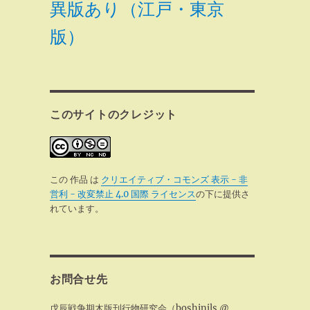
異版あり（江戸・東京
版）
このサイトのクレジット
この 作品 は
クリエイティブ・コモンズ 表示 - 非
営利 - 改変禁止 4.0 国際 ライセンス
の下に提供さ
れています。
お問合せ先
戊辰戦争期木版刊行物研究会（boshinjls @