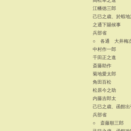
高松幸之進
江幡徳三郎
己巳之歳、於蝦地
之通下賜候事
兵部省
○ 各通 大井梅
中村作一郎
千田正之進
斎藤助作
菊地愛太郎
角田百松
松原今之助
内藤吉郎太
己巳之歳、函館出
兵部省
○ 斎藤順三郎