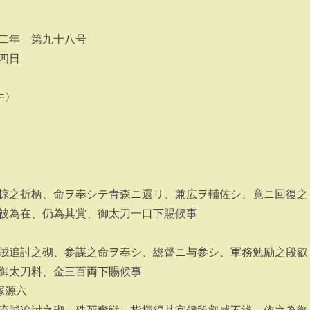
二年 第九十八号
四日
午〉
掠之折柄、命ヲ奉シテ青森ニ還リ、兼広ヲ輔佐シ、竟ニ回復之
被為在、仍為其賞、御太刀一口下賜候事
賊追討之砌、参謀之命ヲ奉シ、総督ニ与参シ、軍務勉励之段叡
御太刀料、金三百両下賜候事
塚源六