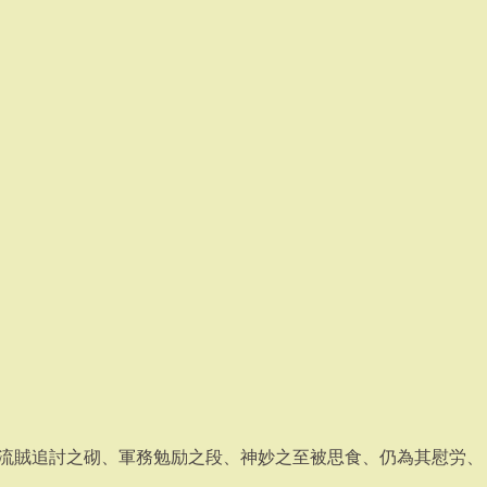
流賊追討之砌、軍務勉励之段、神妙之至被思食、仍為其慰労、