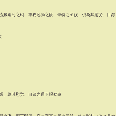
流賊追討之砌、軍務勉励之段、奇特之至候、仍為其慰労、目録
次
張、為其慰労、目録之通下賜候事