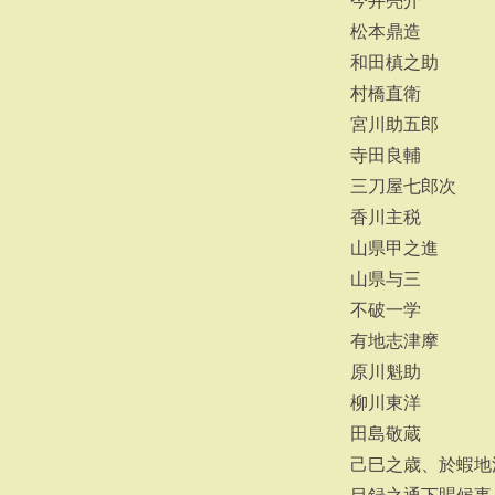
今井亮介
松本鼎造
和田槙之助
村橋直衛
宮川助五郎
寺田良輔
三刀屋七郎次
香川主税
山県甲之進
山県与三
不破一学
有地志津摩
原川魁助
柳川東洋
田島敬蔵
己巳之歳、於蝦地