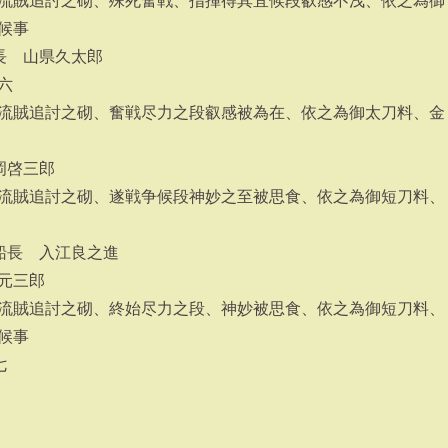
流賊追討之砌、殊死奮戦、指揮得其宜候段叡感不浅、依之為御
候事
長 山県久太郎
六
流賊追討之砌、奮戦尽力之段叡感被為在、依之為御太刀料、金
岡啓三郎
流賊追討之砌、遂戦争候段神妙之至被思食、依之為御短刀料、
船長 入江良之進
元三郎
流賊追討之砌、終始尽力之段、神妙被思食、依之為御短刀料、
候事
七