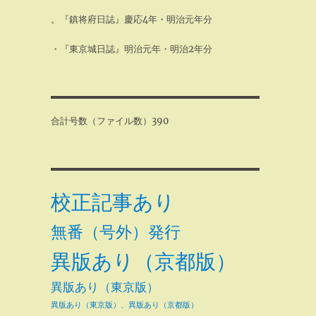
。『鎮将府日誌』慶応4年・明治元年分
・『東京城日誌』明治元年・明治2年分
合計号数（ファイル数）390
校正記事あり
無番（号外）発行
異版あり（京都版）
異版あり（東京版）
異版あり（東京版）、異版あり（京都版）