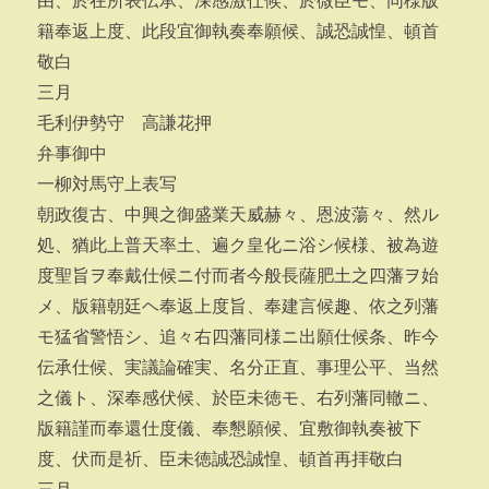
由、於在所表伝承、深感激仕候、於微臣モ、同様版
籍奉返上度、此段宜御執奏奉願候、誠恐誠惶、頓首
敬白
三月
毛利伊勢守 高謙花押
弁事御中
一柳対馬守上表写
朝政復古、中興之御盛業天威赫々、恩波蕩々、然ル
処、猶此上普天率土、遍ク皇化ニ浴シ候様、被為遊
度聖旨ヲ奉戴仕候ニ付而者今般長薩肥土之四藩ヲ始
メ、版籍朝廷ヘ奉返上度旨、奉建言候趣、依之列藩
モ猛省警悟シ、追々右四藩同様ニ出願仕候条、昨今
伝承仕候、実議論確実、名分正直、事理公平、当然
之儀ト、深奉感伏候、於臣未徳モ、右列藩同轍ニ、
版籍謹而奉還仕度儀、奉懇願候、宜敷御執奏被下
度、伏而是祈、臣未徳誠恐誠惶、頓首再拝敬白