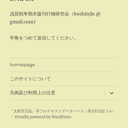
戊辰戦争期木版刊行物研究会（boshinjls @
gmail.com)
半角をつめて送信してください。
homepage
このサイトについて
サ
凡例及び利用上の注意
ブ
メ
ニ
ュ
『太政官日誌』等フルテキストデータベース（第2次日誌フル）
ー
Proudly powered by WordPress
を
展
開