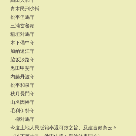
織田大和守
青木民刑少輔
松平但馬守
三浦玄蕃頭
稲垣対馬守
木下備中守
加納遠江守
脇坂淡路守
黒田甲斐守
内藤丹波守
松平和泉守
秋月長門守
山名因幡守
毛利伊勢守
一柳対馬守
今度土地人民版籍奉還可致之旨、及建言候条云々