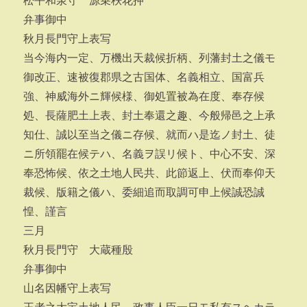
松平和泉守 源乗秩花押
弁事御中
秋月長門守上表写
当今海内一定、万機出天裁候折柄、列藩封土之儀モ
御改正、速被復郡県之古国体、名義相立、国富兵
強、神威海外ニ輝候様、御処置被為在度、奉存候
処、長薩肥土上表、封土奉還之趣、今般帰邑之上承
知仕、誠以至当之儀ニ存候、就而ハ是迄ノ封土、徒
ニ所領罷在候テハ、名義ヲ誤リ候ト、中心不安、深
奉恐怖候、依之土地人民共、此節返上、伏而奉仰天
裁候、版籍之儀ハ、委細追而取調可申上候誠恐誠
惶、謹言
三月
秋月長門守 大蔵種殷
弁事御中
山名因幡守上表写