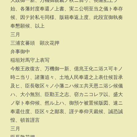
大政御一新、万機御親裁ノ秋ニ膺リ、長薩肥土ヲ
始、各藩封度奉還ノ上書、実ニ公明至当之儀ト奉存
候、因テ於私モ同様、版籍奉返上度、此段宜御執奏
奉懇願候、以上
三月
三浦玄蕃頭 顕次花押
弁事御中
稲垣対馬守上表写
今般王政復古、万機御一新、億兆王化ニ浴ス可キノ
時ニ当リ、諸藩追々、土地人民奉還之上表仕候旨承
及ヒ、臣長敬区々ノ小藩ニハ候エ共天恩ニ浴シ候儀
ハ、大小無別、臣勤王之志、窃カニコレヲ以、盛大
ノ挙ト奉仰候、然ル上ハ、御預ケ被置候版図、速ニ
奉還仕度、臣区々之鄙衷、謹テ奉仰天裁候、誠恐誠
惶、頓首謹言
三月