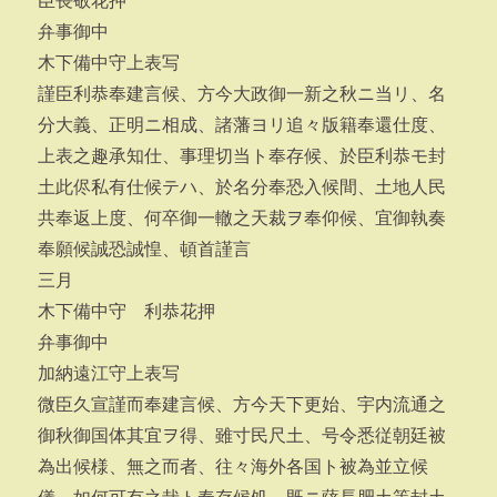
臣長敬花押
弁事御中
木下備中守上表写
謹臣利恭奉建言候、方今大政御一新之秋ニ当リ、名
分大義、正明ニ相成、諸藩ヨリ追々版籍奉還仕度、
上表之趣承知仕、事理切当ト奉存候、於臣利恭モ封
土此侭私有仕候テハ、於名分奉恐入候間、土地人民
共奉返上度、何卒御一轍之天裁ヲ奉仰候、宜御執奏
奉願候誠恐誠惶、頓首謹言
三月
木下備中守 利恭花押
弁事御中
加納遠江守上表写
微臣久宣謹而奉建言候、方今天下更始、宇内流通之
御秋御国体其宜ヲ得、雖寸民尺土、号令悉従朝廷被
為出候様、無之而者、往々海外各国ト被為並立候