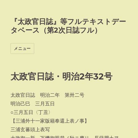
『太政官日誌』等フルテキストデー
タベース（第2次日誌フル）
メニュー
太政官日誌・明治2年32号
太政官日誌 明治二年 第卅二号
明治己巳 三月五日
○三月五日〈丁丑〉
【三浦外十一家版籍奉還上表ノ事】
三浦玄蕃頭上表写