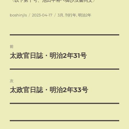
〈以下第十号、池田中将ヘ御沙汰書同文〉
投
投
カ
boshinjls
2023-04-17
3月
,
刊行年
,
明治2年
稿
稿
テ
者
日:
ゴ
リ
ー
投
前
稿
太政官日誌・明治2年31号
前
の
ナ
投
ビ
稿:
次
ゲ
太政官日誌・明治2年33号
次
の
ー
投
シ
稿:
ョ