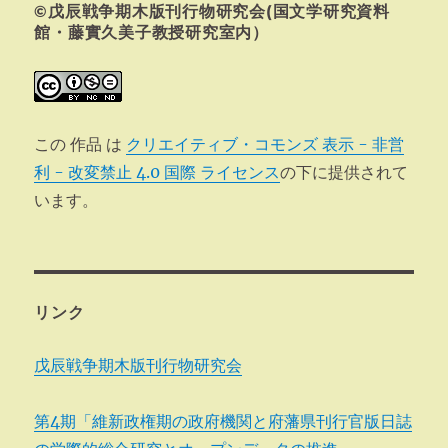
©戊辰戦争期木版刊行物研究会(国文学研究資料
ン
館・藤實久美子教授研究室内）
この 作品 は
クリエイティブ・コモンズ 表示 - 非営
利 - 改変禁止 4.0 国際 ライセンス
の下に提供されて
います。
リンク
戊辰戦争期木版刊行物研究会
第4期「維新政権期の政府機関と府藩県刊行官版日誌