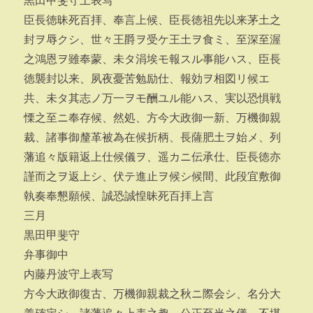
黒田甲斐守上表写
臣長徳昧死百拝、奉言上候、臣長徳祖先以来茅土之
封ヲ辱クシ、世々王爵ヲ受ケ王土ヲ食ミ、至深至渥
之鴻恩ヲ雖奉蒙、未タ涓埃モ報スル事能ハス、臣長
徳襲封以来、夙夜憂苦勉励仕、報効ヲ相図リ候エ
共、未タ其志ノ万一ヲモ酬ユル能ハス、実以恐惧戦
慄之至ニ奉存候、然処、方今大政御一新、万機御親
裁、諸事御釐革被為在候折柄、長薩肥土ヲ始メ、列
藩追々版籍返上仕候儀ヲ、遥カニ伝承仕、臣長徳亦
謹而之ヲ返上シ、伏テ進止ヲ候シ候間、此段宜敷御
執奏奉懇願候、誠恐誠惶昧死百拝上言
三月
黒田甲斐守
弁事御中
内藤丹波守上表写
方今大政御復古、万機御親裁之秋ニ際会シ、名分大