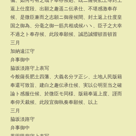
儀、如何可有之哉ト奉存候処、既ニ薩長肥土等封土
返上仕度段、出願之趣遥ニ伝承仕、不堪感激奉存
候、是微臣兼而之志願ニ御座候間、封土返上仕度皇
国之御為、分毫之御一筋共相成候ハヽ、臣子之大幸
不過之ト奉存候、此段奉願候、誠恐誠懼頓首頓首
三月
加納遠江守
弁事御中
脇坂淡路守上表写
今般薩長肥土四藩、大義名分ヲ正シ、土地人民版籍
奉還可致旨、建白之趣伝承仕候、実以公明至当之確
論ト感服仕候、於微臣モ同様、版籍奉返上度、謹而
奉仰天裁候、此段宜御執奏奉願候、以上
三月
脇坂淡路守
弁事御中