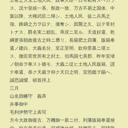
王者之大宝土地人民、政事人臣一日モ私有スヘカラ
ス、况ヤ皇統一系、祭政一致、万古不易之国体、中
葉以降、大権武臣ニ帰シ、土地人民、徒ニ兵馬之
強、鋒鏑之力ヲ以テ、攘奪シ、因襲之久、以テ常封
トナス、爵名実ニ錯乱、乖戻ニ至ル、天道好還、乾
綱更張朝政復古之時ニ膺リ、長薩肥土四藩、版籍奉
還ノ建白、大義名分、至正至明、欽仰景慕ニ堪エ
ス、微臣奕世所有之封土、但馬国七美郡、昨年安堵
ノ朝命ヲ奉スト雖モ、大義ニ従ヒ土地人民版籍、謹
テ奉還、恭ク天裁ヲ仰ク天日之明、宜照鑑ヲ賜ヘ、
誠恐誠懼、頓首拝上
三月
山名因幡守 義斉
弁事御中
毛利伊勢守上表写
方今大政御復古、万機御一新ニ付、列藩版籍奉還候