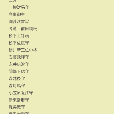
三月
一柳対馬守
弁事御中
御沙汰書写
各通 前田稠松
松平主計頭
松平佐渡守
徳川新三位中将
安藤飛弾守
永井信濃守
間部下総守
森越後守
森対馬守
小笠原近江守
伊東播磨守
堀美濃守