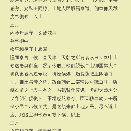
義確定シ、諸藩追々上表之趣、公正至当之儀、不堪
感激、於私モ同様、土地人民版籍奉還、偏奉仰天裁
度奉願候、以上
三月
内藤丹波守 文成花押
弁事御中
松平和泉守上表写
謹而奉言上候、普天率土天朝之所有者素ヨリ奉申上
候迄モ無御座、况ヤ今般万機御親裁ニ出御国体大ニ
御変更被為遊候秋ニ御座候処、適長薩肥土四藩ヨ
リ、彊土与奪之権、改而朝廷ニ奉帰度卓識ヨリ、版
籍奉還之上表モ有之、右熟覧仕候処、尤能大義名分
ヲ弁明仕候儀ト、不堪感服奉存、臣乗秩ニ於テモ所
保小邑ニハ候エ共、是迄領来候土地人民、尽奉返上
度、此段宜御執奏可被下候、以上
三月