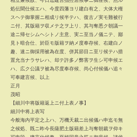
相立兼候故、今日迄建言指控居候事ニ御座候、然ル
処伝聞仕候エハ、今度四藩ヨリ建白有之、大体大権
スヘテ御掌握ニ相成リ候半テハ、復古ノ実モ難被行
ニ付、其版籍ヲ収メテ之ヲ上リ、其与奪悉ク朝議一
途ニ帰セシムヘシトノ主意、実ニ至当ノ儀ニテ、鄙
見ト暗合仕、於臣モ版籍ヲ納メ度奉存候、右建白ノ
趣、速ニ御採用被為在度、併其節目ニ至リ候テハ措
置允当ナラサレハ、却テ許多ノ弊害ヲ生シ可申候エ
ハ、広ク公議ヲ被為尽度奉存候、尚心付候儀ハ追々
可奉建言候、以上
正月
茂昭
【細川中将版籍返上ニ付上表ノ事】
細川中将上表写
今般海内平定之上ハ、万機天裁ニ出候儀ハ申迄モ無
之候処、既ニ昨今長薩肥土版籍差上与奪朝裁ヲ仰キ