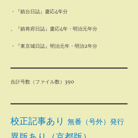
・『鎮台日誌』慶応4年分
。『鎮将府日誌』慶応4年・明治元年分
・『東京城日誌』明治元年・明治2年分
合計号数（ファイル数）390
校正記事あり
無番（号外）発行
異版あり（京都版）