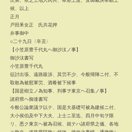
次第、依之土地人民共、奉差上度、宜御裁決奉願上
候、以上
正月
戸田釆女正 氏共花押
弁事御中
○二十九日〈辛丑〉
【小笠原豊千代丸ヘ御沙汰ノ事】
御沙汰書写
小笠原豊千代丸
征討出張、遠路跋渉、其労不少、今般帰陣ニ付、不
取敢為被慰軍労、酒肴被下候事
【国是樹立ノ為知事、判事ヲ東京ヘ召集ノ事】
諸府県ヘ御達書写
今般公論衆議ヲ以テ、国是大基礎可被為建候ニ付、
大小侯伯及中下大夫、上士ニ至迄、四月中旬ヲ限
リ、悉ク東京ヘ被為召候、就テハ諸府県之儀、各地