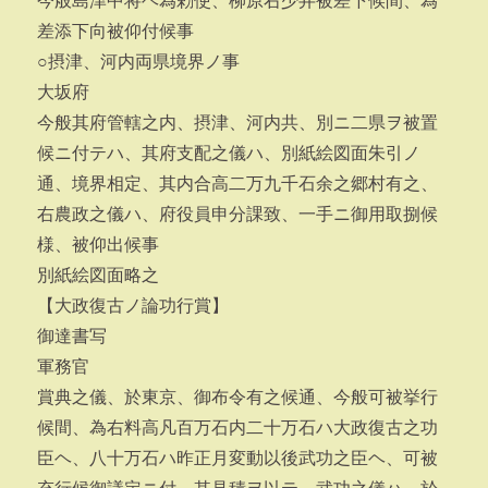
今般島津中将ヘ為勅使、柳原右少弁被差下候間、為
差添下向被仰付候事
○摂津、河内両県境界ノ事
大坂府
今般其府管轄之内、摂津、河内共、別ニ二県ヲ被置
候ニ付テハ、其府支配之儀ハ、別紙絵図面朱引ノ
通、境界相定、其内合高二万九千石余之郷村有之、
右農政之儀ハ、府役員申分課致、一手ニ御用取捌候
様、被仰出候事
別紙絵図面略之
【大政復古ノ論功行賞】
御達書写
軍務官
賞典之儀、於東京、御布令有之候通、今般可被挙行
候間、為右料高凡百万石内二十万石ハ大政復古之功
臣ヘ、八十万石ハ昨正月変動以後武功之臣ヘ、可被