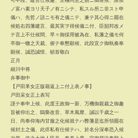
可申段、建言仕候趣、至極同意之筋ニ御座候、諸侯
ノ富ハ素ヨリ天子ノ有ニシテ、私スル所ニ非スト申
儀ハ、先哲ノ語ニモ有之儀ニテ、兼テ其心得ニ罷在
候処右四藩建言、最其実ヲ得候儀ニ付、臣韶邦改メ
テ言上不仕候間、早々御採用被為在、私藩之儀モ何
卒御一轍之天裁、俯テ奉懇願候、此段宜ク御執奏奉
願候、誠恐誠惶、頓首敬白
正月
細川中将
弁事御中
【戸田釆女正版藉返上ニ付上表ノ事】
戸田采女正上表写
謹テ奉申上候、此度王政御一新、万機御親裁之御趣
旨被仰出之、鴟梟改音、草木風靡、誠以千歳之一
日、尚奉仰海内甘服之化候就テハ弊藩是迄所領罷在
候封土之儀、此侭私有仕候テハ、於名分深奉恐入候