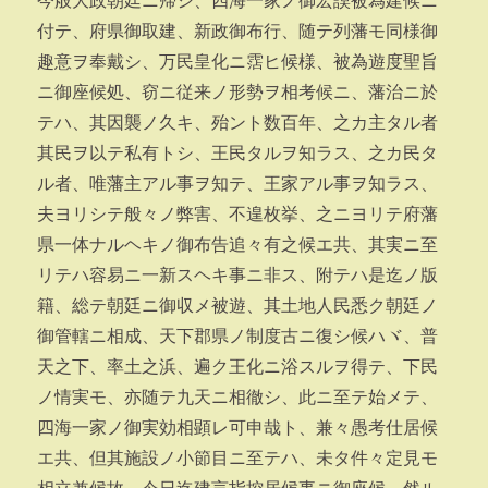
今般大政朝廷ニ帰シ、四海一家ノ御宏謨被為建候ニ
付テ、府県御取建、新政御布行、随テ列藩モ同様御
趣意ヲ奉戴シ、万民皇化ニ霑ヒ候様、被為遊度聖旨
ニ御座候処、窃ニ従来ノ形勢ヲ相考候ニ、藩治ニ於
テハ、其因襲ノ久キ、殆ント数百年、之カ主タル者
其民ヲ以テ私有トシ、王民タルヲ知ラス、之カ民タ
ル者、唯藩主アル事ヲ知テ、王家アル事ヲ知ラス、
夫ヨリシテ般々ノ弊害、不遑枚挙、之ニヨリテ府藩
県一体ナルヘキノ御布告追々有之候エ共、其実ニ至
リテハ容易ニ一新スヘキ事ニ非ス、附テハ是迄ノ版
籍、総テ朝廷ニ御収メ被遊、其土地人民悉ク朝廷ノ
御管轄ニ相成、天下郡県ノ制度古ニ復シ候ハヾ、普
天之下、率土之浜、遍ク王化ニ浴スルヲ得テ、下民
ノ情実モ、亦随テ九天ニ相徹シ、此ニ至テ始メテ、
四海一家ノ御実効相顕レ可申哉ト、兼々愚考仕居候
エ共、但其施設ノ小節目ニ至テハ、未タ件々定見モ