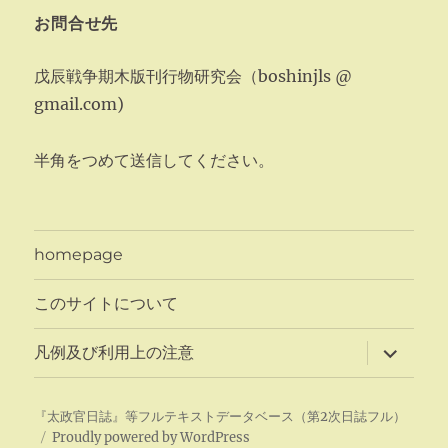
お問合せ先
戊辰戦争期木版刊行物研究会（boshinjls @
gmail.com)
半角をつめて送信してください。
homepage
このサイトについて
サ
凡例及び利用上の注意
ブ
メ
ニ
ュ
『太政官日誌』等フルテキストデータベース（第2次日誌フル）
ー
Proudly powered by WordPress
を