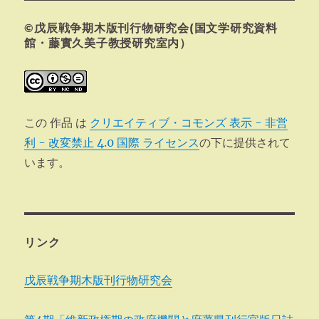
ョ
©戊辰戦争期木版刊行物研究会(国文学研究資料
ン
館・藤實久美子教授研究室内）
この 作品 は
クリエイティブ・コモンズ 表示 - 非営
利 - 改変禁止 4.0 国際 ライセンス
の下に提供されて
います。
リンク
戊辰戦争期木版刊行物研究会