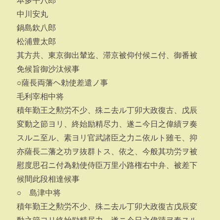
本多平八郎
中川安丸
鍋島欽八郎
松浦豊太郎
其方共、東京御出輦迄、滞京被仰付候ニ付、御番被
免候旨御沙汰候事
○薩長両藩ヘ勅使差遣ノ事
毛利宰相中将
積年勤王之勲労不少、殊ニ去ル丁卯大政復古、戊辰
変動之節ヨリ、終始励精尽力、遂ニ今日之偉績ヲ奏
スルニ至ル、素ヨリ官武諸臣之力ニ依ルト雖モ、抑
亦薩長二藩之功ヲ抜群トス、依之、今般其功労ヲ被
慰度思召ニ付為勅使侍臣万里小路権右中弁、被差下
候間此段相達候事
○ 島津中将
積年勤王之勲労不少、殊ニ去ル丁卯大政復古戊辰変