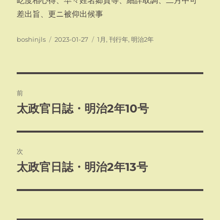
屹度相心得、早々姓名郷貫等、細詳取調、二月中可
差出旨、更ニ被仰出候事
投
投
カ
boshinjls
2023-01-27
1月
,
刊行年
,
明治2年
稿
稿
テ
者
日:
ゴ
リ
ー
投
前
稿
太政官日誌・明治2年10号
前
の
ナ
投
ビ
稿:
次
ゲ
太政官日誌・明治2年13号
次
の
ー
投
シ
稿: