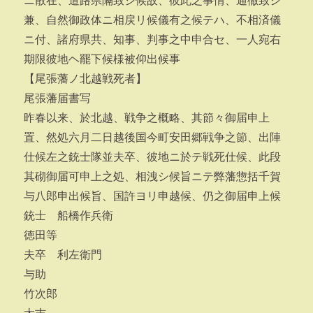
ニ散在、道路県隔致シ候故、彼此之事情、通徹致シ
兼、自然御政体ニ相戻リ候儀有之候テハ、不相済儀
ニ付、諸府県共、知事、判事之中申合セ、一人宛右
期限彼地ヘ罷下候様被仰出候事
【尾張藩ノ北越戦死者】
尾張藩届書写
昨春以来、於北越、戦争之概略、其節々御届申上
置、然処六月二日越後国今町安田郷戦争之節、出陣
仕候左之銃士隊並夫卒、彼地ニ於テ戦死仕候、此段
其砌御届可申上之処、相洩シ候旨ニテ弊藩惣括千賀
与八郎申出候旨、国許ヨリ申越候、仍之御届申上候
銃士 船橋作兵衛
徳田等
夫卒 利左衛門
与助
竹次郎