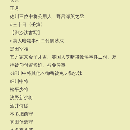
太吉
正月
徳川三位中将公用人 野呂瀬英之丞
○三十日〈壬寅〉
【御沙汰書写】
○英人暗殺事件ニ付御沙汰
黒田宰相
其方家来金子才吉、英国人ヲ暗殺致候事件ニ付、差
控被仰付置候処、被免候事
○細川中将其他ヘ御番被免ノ御沙汰
細川中将
松平少将
浅野新少将
酒井侍従
本多肥前守
真田信濃守