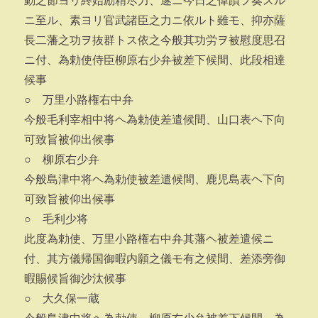
動之節ヨリ終始励精尽力、遂ニ今日之偉蹟ヲ奏スル
ニ至ル、素ヨリ官武諸臣之力ニ依ルト雖モ、抑亦薩
長二藩之功ヲ抜群トス依之今般其功労ヲ被慰度思召
ニ付、為勅使侍臣柳原右少弁被差下候間、此段相達
候事
○ 万里小路権右中弁
今般毛利宰相中将ヘ為勅使差遣候間、山口表ヘ下向
可致旨被仰出候事
○ 柳原右少弁
今般島津中将ヘ為勅使被差遣候間、鹿児島表ヘ下向
可致旨被仰出候事
○ 毛利少将
此度為勅使、万里小路権右中弁其藩ヘ被差遣候ニ
付、其方儀帰国御暇内願之儀モ有之候間、差添旁御
暇賜候旨御沙汰候事
○ 大久保一蔵