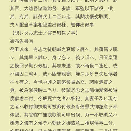
充行候御議定ニ付、其見積ヲ以テ、武功之儀ハ、於
其官、大総督諸道総督、参謀、軍監以下諸役、徴
兵、府兵、諸藩兵士ニ至ル迄、其勲功優劣取調、
夫々配当草案相認差出候様、被仰出候事
【隠レタル志士ノ霊ヲ慰祭ノ事】
御布告書写
癸丑以来、有志之徒朝威之衰頽ヲ憂ヘ、其藩籍ヲ脱
シ、其郷里ヲ離レ、身ヲ忘レ、義ヲ唱ヘ、只管皇運
之挽回ヲ期シ候処、其志未遂、或ハ斬殺ニ逢ヒ、或
ハ幽囚ニ就キ、或ハ困苦艱蹇、帰スル所ヲ失ヒ候者
往々有之、今也中興之御盛業被為立、諸臣褒賞之
典、被為挙候時ニ当リ、彼輩尽忠之志節御愛憐被遊
度叡慮ニ付、今般死亡之者ハ祭祀、其妻子及ヒ現存
之者ハ収録御扶助可被仰付候条府藩県共御趣意ヲ奉
体認、其管轄中無洩取調可申出候、万一不取調又ハ
壅閉之儀有之候テハ朝廷之御盛意ニ相戻候事ニ付、