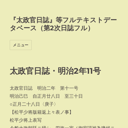
『太政官日誌』等フルテキストデー
タベース（第2次日誌フル）
メニュー
太政官日誌・明治2年11号
太政官日誌 明治二年 第十一号
明治己巳 自正月廿八日 至三十日
○正月二十八日〈庚子〉
【松平少将版籍返上々表ノ事】
松平少将上表写