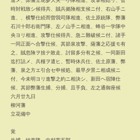
進メ、弊藩立花参大夫一小隊相進、攻撃相始リ、暫
時対戦致シ候得共、賊兵拠険相支候ニ付、右山手ニ
進、、横撃仕続而曽我司隊相進、佐土原銃隊、弊藩
石川十郎右衛門隊、左ノ山手ニ相進、蜂谷一学隊中
央ヨリ相進、攻撃仕候得共、急ニ難破候ニ付、諸手
一同正面ヘ合撃仕候、其節泉攻撃、薩藩之応援モ有
之、賊忽険ヲ捨テ敗走、討留多分有之候、一同新田
迄打詰メ、兵糧ヲ遣ヒ、暫時休兵仕、佐土原藩、弊
藩、泉之方エ引合セ申候処、最早夕景ニ相成候ニ
付、今未明ヨリ進撃之約ニ相決シ、新田ヘ宿陣仕
候、其節弊藩生捕、分捕、且手負、左之通御座候
六月廿九日
柳河藩
立花備中
覚