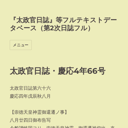
『太政官日誌』等フルテキストデー
タベース（第2次日誌フル）
メニュー
太政官日誌・慶応4年66号
太政官日誌第六十六
慶応四年戊辰秋八月
【崇徳天皇神霊御還遷ノ事】
八月廿四日御布告写