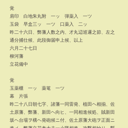
覚
肩印 白地朱丸附 一ッ 弾薬入 一ツ
玉袋 早盒三ッ 一ツ 口薬入 二ッ
昨二十六日、弊藩人数之内、才丸辺巡邏之節、左之
通分捕仕候、此段御届申上候、以上
六月二十七日
柳河藩
立花備中
覚
玉薬櫃 一ッ 薬篭 一ツ
幕 片張
昨二十八日朝七字、諸藩一同雷発、植田ヘ相揃、佐
土原藩、弊藩、新田ヘ向ヒ、一同相進候処、賊新田
坂ヘ台場ヲ構ヘ発砲候ニ付、佐土原藩大砲ヲ正面ニ