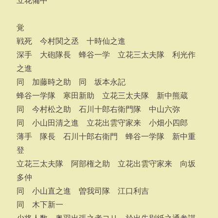
立花備中
覚
戦死 今村関之丞 十時仙之進
深手 大砲隊長 蜂谷一学 立花三太夫隊 利光作
之進
同 加藤時之助 同 坂本永記
蜂谷一学隊 寒田新助 立花三太夫隊 新中熊蔵
同 今村松之助 石川十郎右衛門隊 中山六弥
同 小山田清之進 立花出雲守家来 小畑小四郎
薄手 隊長 石川十郎右衛門 蜂谷一学隊 新中重
登
立花三太夫隊 阿部権之助 立花出雲守家来 向坂
多仲
同 小山直之進 曽我司隊 江口利吉
同 木下新一