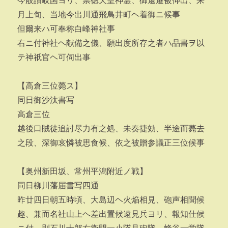
今般讃岐国ヨリ、崇徳天皇神霊、御還遷被仰出、来
月上旬、当地今出川通飛鳥井町ヘ着御ニ候事
但爾来ハ可奉称白峰神社事
右ニ付神社ヘ献備之儀、願出度所存之者ハ品書ヲ以
テ神祇官ヘ可伺出事
【高倉三位薨ス】
同日御沙汰書写
高倉三位
越後口賊徒追討尽力有之処、未奏捷効、半途而薨去
之段、深御哀憐被思食候、依之被贈参議正三位候事
【奥州新田坂、常州平潟附近ノ戦】
同日柳川藩届書写四通
昨廿四日朝五時頃、大島辺ヘ火焔相見、砲声相聞候
趣、兼而名社山上ヘ差出置候遠見兵ヨリ、報知仕候