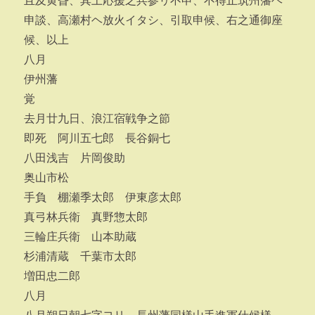
且及黄昏、其上応援之兵参リ不申、不得止筑州藩ヘ
申談、高瀬村ヘ放火イタシ、引取申候、右之通御座
候、以上
八月
伊州藩
覚
去月廿九日、浪江宿戦争之節
即死 阿川五七郎 長谷銅七
八田浅吉 片岡俊助
奥山市松
手負 棚瀬季太郎 伊東彦太郎
真弓林兵衛 真野惣太郎
三輪庄兵衛 山本助蔵
杉浦清蔵 千葉市太郎
増田忠二郎
八月