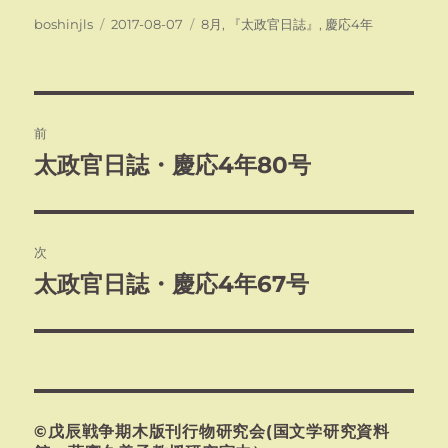
投
投
カ
boshinjls
2017-08-07
8月
,
『太政官日誌』
,
慶応4年
稿
稿
テ
者
日:
ゴ
リ
ー
投
前
稿
太政官日誌・慶応4年80号
前
の
ナ
投
ビ
稿:
次
ゲ
太政官日誌・慶応4年67号
次
の
ー
投
シ
稿:
ョ
©戊辰戦争期木版刊行物研究会(国文学研究資料