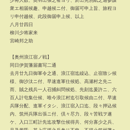
少将人数、奥羽出張之者ヨリ、於出先別紙之通参謀
衆エ相届候趣、申越候ニ付、御届可申上旨、旅程ヨ
リ申付越候、此段御届申上候、以上
八月廿四日
柳川少将家来
宮崎邦之助
【奥州浪江宿ノ戦】
同日伊賀藩届書写二通
去月廿九日御軍令之通、浪江宿迄繰込、止宿致シ候
様、御沙汰ニ付、早速進軍仕候処、高瀬村之先ニ
而、賊之残兵一人召捕糾問候処、先刻迄爰許ニ、六
百人計屯集仕候、唯今浪江村迄引取候由ニ付、早速
兵隊分配、進軍イタシ、浪江宿入口迄、段々押込候
内、筑州兵隊出張ニ付、倶々尽力、段々苦戦ヲ遂
ケ、入口三町計先迄攻撃仕候得共、何分寡少之兵、