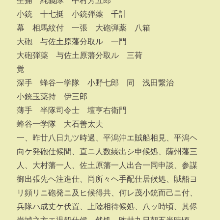
生捕 純義隊 中村芳五郎
小銃 十七挺 小銃弾薬 千計
幕 相馬紋付 一張 大砲弾薬 八箱
大砲 与佐土原藩分取ル 一門
大砲弾薬 与佐土原藩分取ル 三荷
覚
深手 蜂谷一学隊 小野七郎 同 浅田繋治
小銃玉薬持 伊三郎
薄手 半隊司令士 壇亨右衛門
蜂谷一学隊 大石善太夫
一、昨廿八日九ツ時過、平潟沖エ賊船相見、平潟ヘ
向ケ発砲仕候間、直ニ人数繰出シ申候処、薩州藩三
人、大村藩一人、佐土原藩一人出合一同申談、参謀
御出張先ヘ注進仕、尚所々ヘ手配仕居候処、賊船ヨ
リ頻リニ砲発ニ及ヒ候得共、何レ茂小銃而己ニ付、
兵隊ハ成丈ケ伏置、上陸相待候処、八ッ時頃、其侭