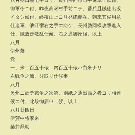
八月朔日朝七字ヨリ、長州藩同様山手進軍仕候様、
御軍令ニ付、昨夜高瀬村手前ニテ、番兵且賊徒出没
イタシ候付、終夜山上ヨリ発砲罷在、朝来其侭用意
仕進軍、浪江宿右之手エ向ケ、長州勢同様攻撃進入
仕、賊敗走散乱仕候、右之通御座候、以上
八月
伊州藩
覚
一、米二百五十俵 内百五十俵ハ白米ナリ
右戦争之節、分取リ仕候事
八月
奥州ニ於テ戦争之次第、別紙之通出張之者ヨリ相達
候ニ付、此段御届申上候、以上
八月廿四日
伊賀中将家来
藤井鼎助