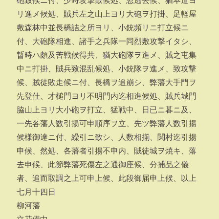
砲致候ニ付、少時攻撃致候処、忽逃去候、猶本道ヨ
リ進メ候処、賊兵左之山上ヨリ大砲ヲ打掛、足軽屋
敷森林中並長橋詰之所ヨリ、小銃頻リニ打立候ニ
付、大砲隊相進、諸手之兵隊一同烈敷攻撃イタシ、
暫時ハ頗及苦戦候得共、猶大砲隊ヲ進メ、賊之屯集
中ニ打掛、賊兵致混乱候処、小銃隊ヲ進メ、致攻撃
候、賊徒敗走候ニ付、長橋ヲ追崩シ、弊藩大手門ヲ
先登仕、才槌門ヨリ不明門内迄相進候処、賊兵城門
脇山上ヨリ大小砲ヲ打立、猛戦中、日已ニ暮ニ及、
一先各藩人数引揚可申順序ヲ立、先ツ弊藩人数引揚
候様御達ニ付、繰引ニ致シ、人数相揃、関村迄引揚
申候、然処、各藩者引揚不申内、賊徒城ヲ焼キ、落
去申候、此節弊藩死傷左之通御座候、分捕品之儀
者、追而取調之上可申上候、此段御届申上候、以上
七月十四日
柳河藩