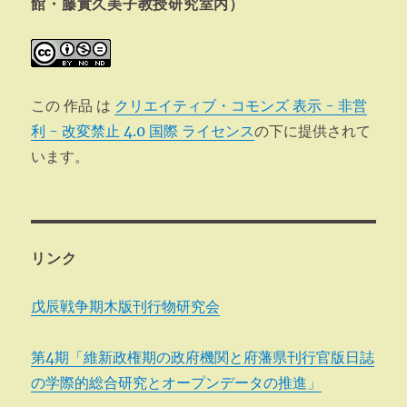
ン
館・藤實久美子教授研究室内）
この 作品 は
クリエイティブ・コモンズ 表示 - 非営
利 - 改変禁止 4.0 国際 ライセンス
の下に提供されて
います。
リンク
戊辰戦争期木版刊行物研究会
第4期「維新政権期の政府機関と府藩県刊行官版日誌
の学際的総合研究とオープンデータの推進」