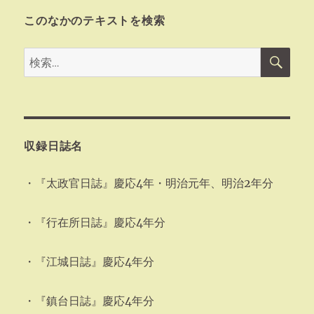
このなかのテキストを検索
検
検
索
索:
収録日誌名
・『太政官日誌』慶応4年・明治元年、明治2年分
・『行在所日誌』慶応4年分
・『江城日誌』慶応4年分
・『鎮台日誌』慶応4年分