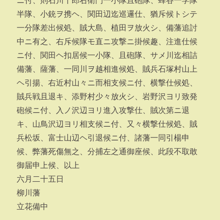
ニ付、則石川十郎右衛門一小隊且砲隊、蜂谷一学隊
半隊、小銃ヲ携ヘ、関田辺迄巡邏仕、猶斥候トシテ
一分隊差出候処、賊大島、植田ヲ放火シ、備藩追討
中ニ有之、右斥候隊モ直ニ攻撃ニ掛候趣、注進仕候
ニ付、関田ヘ扣居候一小隊、且砲隊、サメ川迄相詰
備藩、薩藩、一同川ヲ越相進候処、賊兵石塚村山上
ヘ引揚、右近村山々ニ而相支候ニ付、横撃仕候処、
賊兵戦且退キ、添野村少々放火シ、岩野沢ヨリ致発
砲候ニ付、入ノ沢辺ヨリ進入攻撃仕、賊次第ニ退
キ、山鳥沢辺ヨリ相支候ニ付、又々横撃仕候処、賊
兵松坂、富士山辺ヘ引退候ニ付、諸藩一同引楊申
候、弊藩死傷無之、分捕左之通御座候、此段不取敢
御届申上候、以上
六月二十五日
柳川藩
立花備中