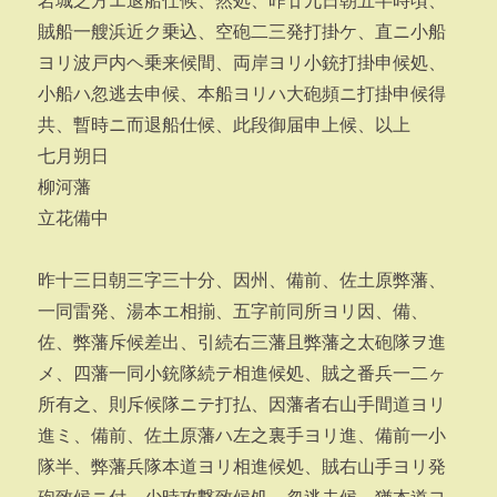
岩城之方エ退船仕候、然処、昨廿九日朝五半時頃、
賊船一艘浜近ク乗込、空砲二三発打掛ケ、直ニ小船
ヨリ波戸内ヘ乗来候間、両岸ヨリ小銃打掛申候処、
小船ハ忽逃去申候、本船ヨリハ大砲頻ニ打掛申候得
共、暫時ニ而退船仕候、此段御届申上候、以上
七月朔日
柳河藩
立花備中
昨十三日朝三字三十分、因州、備前、佐土原弊藩、
一同雷発、湯本エ相揃、五字前同所ヨリ因、備、
佐、弊藩斥候差出、引続右三藩且弊藩之太砲隊ヲ進
メ、四藩一同小銃隊続テ相進候処、賊之番兵一二ヶ
所有之、則斥候隊ニテ打払、因藩者右山手間道ヨリ
進ミ、備前、佐土原藩ハ左之裏手ヨリ進、備前一小
隊半、弊藩兵隊本道ヨリ相進候処、賊右山手ヨリ発