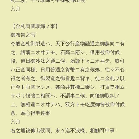
札二枚、早々取除可申様被仰出候
六月
【金札両替取締ノ事】
御布告之写
今般金札御製造ハ、天下公行産物融通之御趣向ニ有
之、諸藩ニオヰテモ、石高ニ応シ、借用被仰付候
段、過日御沙汰之通ニ候、勿論下々ニオヰテ、取引
ハ正金同様、日用普通之貨幣ニ有之候処、往々不心
得之者有之、御製造之御旨趣ニ背キ、徒ニ金札ヲ以
正金ト両替セシメ、姦商共其機ニ乗シ、打賃ヲ相ム
サボリ候哉ニ相聞ヘ、不謂事ニ候、向後御取糾ノ
上、無相違ニオヰテハ、双方トモ屹度御咎被仰付候
条、為心得申達事
六月
右之通被仰出候間、末々迄不洩様、相触可申事