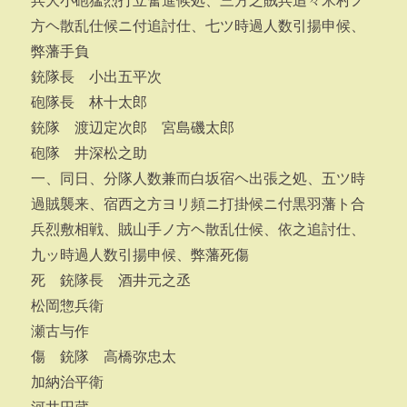
兵大小砲猛烈打立奮進候処、三方之賊兵追々米村ノ
方ヘ散乱仕候ニ付追討仕、七ツ時過人数引揚申候、
弊藩手負
銃隊長 小出五平次
砲隊長 林十太郎
銃隊 渡辺定次郎 宮島磯太郎
砲隊 井深松之助
一、同日、分隊人数兼而白坂宿ヘ出張之処、五ツ時
過賊襲来、宿西之方ヨリ頻ニ打掛候ニ付黒羽藩ト合
兵烈敷相戦、賊山手ノ方ヘ散乱仕候、依之追討仕、
九ッ時過人数引揚申候、弊藩死傷
死 銃隊長 酒井元之丞
松岡惣兵衛
瀬古与作
傷 銃隊 高橋弥忠太
加納治平衛