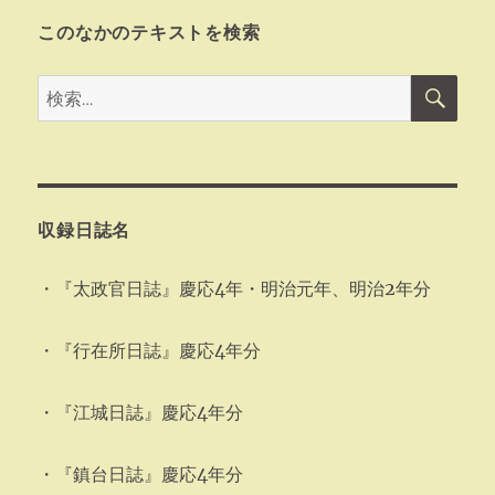
このなかのテキストを検索
検
検
索
索:
収録日誌名
・『太政官日誌』慶応4年・明治元年、明治2年分
・『行在所日誌』慶応4年分
・『江城日誌』慶応4年分
・『鎮台日誌』慶応4年分