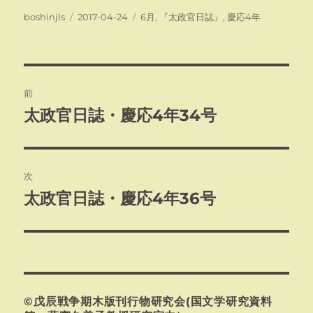
投
投
カ
boshinjls
2017-04-24
6月
,
『太政官日誌』
,
慶応4年
稿
稿
テ
者
日:
ゴ
リ
ー
投
前
稿
太政官日誌・慶応4年34号
前
の
ナ
投
ビ
稿:
次
ゲ
太政官日誌・慶応4年36号
次
の
ー
投
シ
稿:
ョ
©戊辰戦争期木版刊行物研究会(国文学研究資料