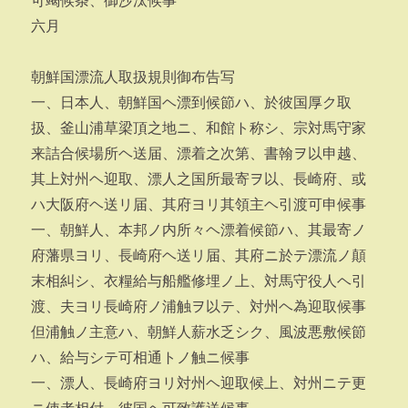
可竭候条、御沙汰候事
六月
朝鮮国漂流人取扱規則御布告写
一、日本人、朝鮮国ヘ漂到候節ハ、於彼国厚ク取
扱、釜山浦草梁頂之地ニ、和館ト称シ、宗対馬守家
来詰合候場所ヘ送届、漂着之次第、書翰ヲ以申越、
其上対州ヘ迎取、漂人之国所最寄ヲ以、長崎府、或
ハ大阪府ヘ送リ届、其府ヨリ其領主ヘ引渡可申候事
一、朝鮮人、本邦ノ内所々ヘ漂着候節ハ、其最寄ノ
府藩県ヨリ、長崎府ヘ送リ届、其府ニ於テ漂流ノ顛
末相糾シ、衣糧給与船艦修埋ノ上、対馬守役人ヘ引
渡、夫ヨリ長崎府ノ浦触ヲ以テ、対州ヘ為迎取候事
但浦触ノ主意ハ、朝鮮人薪水乏シク、風波悪敷候節
ハ、給与シテ可相通トノ触ニ候事
一、漂人、長崎府ヨリ対州ヘ迎取候上、対州ニテ更