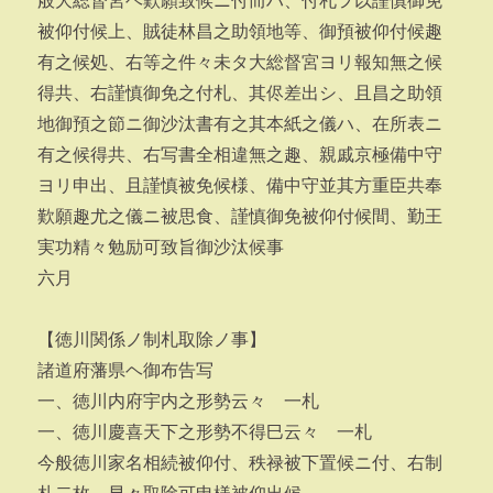
般大総督宮ヘ歎願致候ニ付而ハ、付札ヲ以謹慎御免
被仰付候上、賊徒林昌之助領地等、御預被仰付候趣
有之候処、右等之件々未タ大総督宮ヨリ報知無之候
得共、右謹慎御免之付札、其侭差出シ、且昌之助領
地御預之節ニ御沙汰書有之其本紙之儀ハ、在所表ニ
有之候得共、右写書全相違無之趣、親戚京極備中守
ヨリ申出、且謹慎被免候様、備中守並其方重臣共奉
歎願趣尤之儀ニ被思食、謹慎御免被仰付候間、勤王
実功精々勉励可致旨御沙汰候事
六月
【徳川関係ノ制札取除ノ事】
諸道府藩県ヘ御布告写
一、徳川内府宇内之形勢云々 一札
一、徳川慶喜天下之形勢不得巳云々 一札
今般徳川家名相続被仰付、秩禄被下置候ニ付、右制