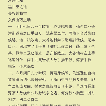
河井円蔵
黒川杢之進
長谷川惣吉
久保出万之助
一、同廿七日八ッ半時過、亦復賊襲来、仙台口ハ会
津街道右之山手ヨリ、賊進撃ニ付、薩藩ト合兵防戦
候処、遂ニ賊敗走、大谷地村向フ迄追討仕候、湯本
口ハ、固場右ノ山手ヨリ賊打出候ニ付、薩土藩ト合
兵、戦争ニ及ヒ候処、是亦賊敗走、大谷地村左山手
迄追討仕、両手共黄昏頃人数引揚申候、弊藩手負
銃隊 今尾保次
一、六月朔日九ッ時頃、長藩斥候隊、為巡邏仙台街
道泉田宿辺ヘ罷越候処、同所山中ヨリ賊及発砲、戦
争ニ相成候由、援兵之儀彼藩ヨリ申越、早速薩長並
弊藩人数繰出シ烈敷戦争之処、何分彼ハ胸壁ニ拠リ
相防、殊ニ黄昏ニ