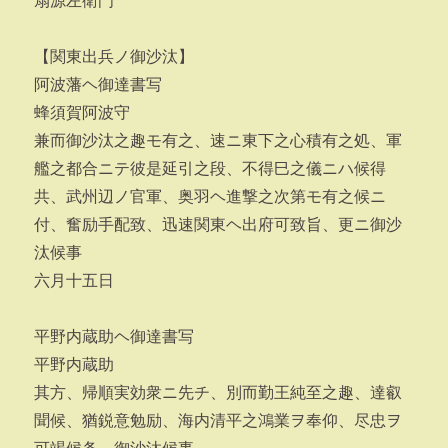
扇源左衛門
【関東出兵ノ御沙汰】
阿波藩ヘ御達書写
蜂須賀阿波守
兼而御沙汰之趣モ有之、速ニ東下之心積有之処、軍
艦之都合ニテ彼是延引之段、不得巳之儀ニハ候得
共、武州辺ノ官軍、奥羽ヘ進撃之次第モ有之候ニ
付、奮励手配致、迅速関東ヘ出府可致旨、更ニ御沙
汰候事
六月十五日
平野内蔵助ヘ御達書写
平野内蔵助
其方、帰順実効衆ニ先チ、別而勤王純至之趣、達叡
聞候、猶鋭意勉励、海内清平之鴻業ヲ奉仰、尽忠ヲ