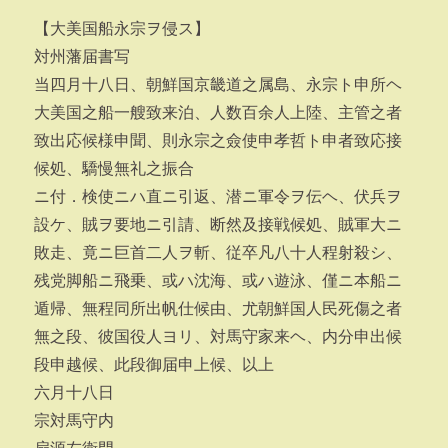
【大美国船永宗ヲ侵ス】
対州藩届書写
当四月十八日、朝鮮国京畿道之属島、永宗ト申所ヘ
大美国之船一艘致来泊、人数百余人上陸、主管之者
致出応候様申聞、則永宗之僉使申孝哲ト申者致応接
候処、驕慢無礼之振合
ニ付．検使ニハ直ニ引返、潜ニ軍令ヲ伝ヘ、伏兵ヲ
設ケ、賊ヲ要地ニ引請、断然及接戦候処、賊軍大ニ
敗走、竟ニ巨首二人ヲ斬、従卒凡八十人程射殺シ、
残党脚船ニ飛乗、或ハ沈海、或ハ遊泳、僅ニ本船ニ
遁帰、無程同所出帆仕候由、尤朝鮮国人民死傷之者
無之段、彼国役人ヨリ、対馬守家来ヘ、内分申出候
段申越候、此段御届申上候、以上
六月十八日
宗対馬守内