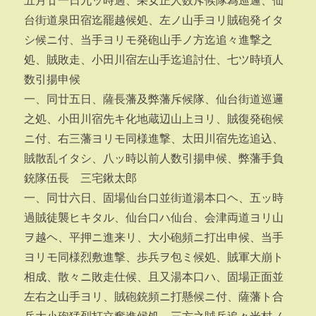
五月廿一日九ッ時過、采女正人数斥候隊為巡邏、仙
台街道泉田宿迄罷越候処、左ノ山手ヨリ賊砲発イタ
シ候ニ付、当手ヨリモ発砲山手ノ方迄追々進撃之
処、賊敗走、小田川宿左山手迄追討仕、七ツ時頃人
数引揚申候
一、同廿五日、薩長藩及弊藩斥候隊、仙台街道巡邏
之処、小田川宿先キ化地蔵辺山上ヨリ、賊復発砲候
ニ付、右三藩ヨリモ同様進撃、太田川宿先迄追込、
賊散乱イタシ、八ッ時以前人数引揚申候、弊藩手負
銃隊伍長 三宅鍬太郎
一、同廿六日、固場仙台口並街道湯本口ヘ、五ッ時
過賊徒襲ヒキタル、仙台口ハ仙台、会津両道ヨリ山
ヲ越ヘ、平押ニ進来リ、大小砲頻ニ打出申候、当手
ヨリモ同様烈敷進撃、歩兵ヲ包ミ候処、賊軍大崩ト
相成、散々ニ敗走仕候、且又湯本口ハ、固場正面並
左右之山手ヨリ、賊砲銃頻ニ打懸候ニ付、薩藩ト合