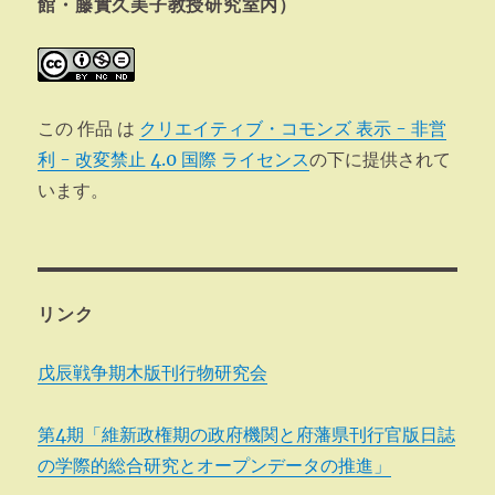
ン
館・藤實久美子教授研究室内）
この 作品 は
クリエイティブ・コモンズ 表示 - 非営
利 - 改変禁止 4.0 国際 ライセンス
の下に提供されて
います。
リンク
戊辰戦争期木版刊行物研究会
第4期「維新政権期の政府機関と府藩県刊行官版日誌
の学際的総合研究とオープンデータの推進」