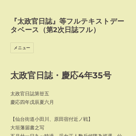
『太政官日誌』等フルテキストデー
タベース（第2次日誌フル）
メニュー
太政官日誌・慶応4年35号
太政官日誌第丗五
慶応四年戊辰夏六月
【仙台街道小田川、原田宿付近ノ戦】
大垣藩届書之写