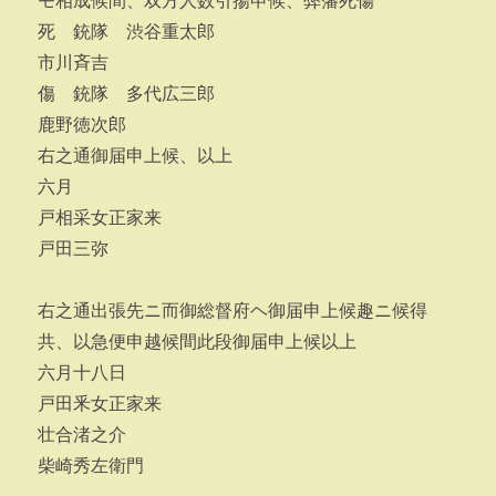
モ相成候間、双方人数引揚申候、弊藩死傷
死 銃隊 渋谷重太郎
市川斉吉
傷 銃隊 多代広三郎
鹿野徳次郎
右之通御届申上候、以上
六月
戸相采女正家来
戸田三弥
右之通出張先ニ而御総督府ヘ御届申上候趣ニ候得
共、以急便申越候間此段御届申上候以上
六月十八日
戸田釆女正家来
壮合渚之介
柴崎秀左衛門