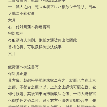
ニ使者相付、彼国ヘ可致護送候事
一、漂人之内、死スル者アレハ棺歛シテ送リ、日本
ノ地ニ不葬候事
六月
右ニ付対州藩ヘ御達書写
宗対馬守
今般漂流人規則、別紙之通被仰出候間此
旨相心得、可取扱様御沙汰候事
六月
飯野藩ヘ御達書写
保科弾正忠
其方儀、朝敵松平肥後末家ニ有之、就而ハ当春上京
之節、不都合之廉ヲ以、上京之上謹慎可罷在旨、被
仰付候処、其後関東向帰順取糾之儀、一切大総督宮
ヘ御委任之儀ニ付、追々右方ヘ御処置御掛合中、先