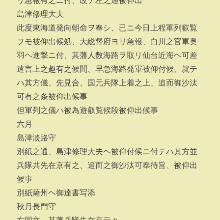
リ急報有之ニ付、改テ左之通被仰出
島津修理大夫
此度東海道発向朝命ヲ奉シ、已ニ今日上程軍列叡覧
ヲモ被仰出候処、大総督府ヨリ急報、白川之官軍奥
羽ヘ進撃ニ付、其藩人数海路ヲ取リ仙台近海ヘ可差
遣言上之趣有之候間、早急海路発軍被仰付候、就テ
ハ其方儀、先見合、国元兵隊上着之上、追而御沙汰
可有之条被仰出候事
但軍列之儀ハ被為遊叡覧候段被仰出候事
六月
島津淡路守
別紙之通、島津修理大夫ヘ被仰付候ニ付テハ其方並
兵隊共先在京有之、追而之御沙汰可奉待旨、被仰出
候事
別紙薩州ヘ御達書写添
秋月長門守