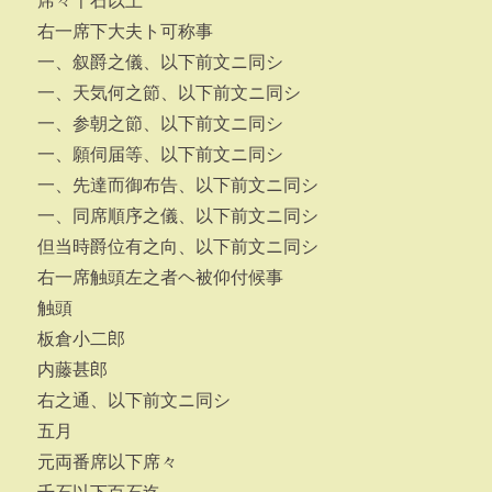
席々千石以上
右一席下大夫ト可称事
一、叙爵之儀、以下前文ニ同シ
一、天気何之節、以下前文ニ同シ
一、参朝之節、以下前文ニ同シ
一、願伺届等、以下前文ニ同シ
一、先達而御布告、以下前文ニ同シ
一、同席順序之儀、以下前文ニ同シ
但当時爵位有之向、以下前文ニ同シ
右一席触頭左之者ヘ被仰付候事
触頭
板倉小二郎
内藤甚郎
右之通、以下前文ニ同シ
五月
元両番席以下席々