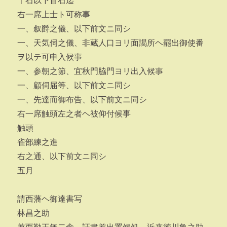
千石以下百石迄
右一席上士ト可称事
一、叙爵之儀、以下前文ニ同シ
一、天気伺之儀、非蔵人口ヨリ面謁所ヘ罷出御使番
ヲ以テ可申入候事
一、参朝之節、宜秋門脇門ヨリ出入候事
一、顧伺届等、以下前文ニ同シ
一、先達而御布告、以下前文ニ同シ
右一席触頭左之者ヘ被仰付候事
触頭
雀部練之進
右之通、以下前文ニ同シ
五月
請西藩ヘ御達書写
林昌之助