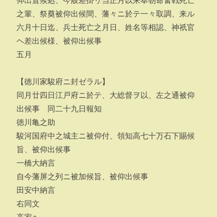
仰出置候処、今般差掛リ当正月以来奉朝命奮戦死亡
之輩、祭奠被仰出候間、藩々ニ於テ一々取調、来ル
六月十日迄、兵士死亡之月日、姓名等相認、神祇官
ヘ差出候様、被仰出候事
五月
【徳川家駿府ニ封ゼラル】
同月廿四日江戸府ニ於テ、大総督ヲ以、左之通被仰
出候事 同二十九日報知
徳川亀之助
駿河国府中之城主ニ被仰付、領知高七十万石下賜候
旨、被仰出候事
一橋大納言
自今藩屏之列ニ被加候旨、被仰出候事
田安中納言
右同文