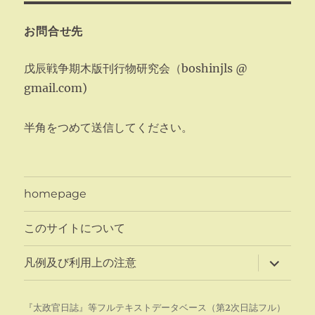
お問合せ先
戊辰戦争期木版刊行物研究会（boshinjls @
gmail.com)
半角をつめて送信してください。
homepage
このサイトについて
サ
凡例及び利用上の注意
ブ
メ
ニ
ュ
『太政官日誌』等フルテキストデータベース（第2次日誌フル）