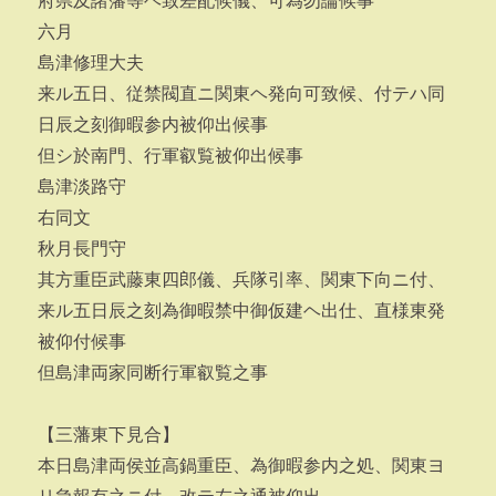
府県及諸藩等ヘ致差配候儀、可為勿論候事
六月
島津修理大夫
来ル五日、従禁閥直ニ関東ヘ発向可致候、付テハ同
日辰之刻御暇参内被仰出候事
但シ於南門、行軍叡覧被仰出候事
島津淡路守
右同文
秋月長門守
其方重臣武藤東四郎儀、兵隊引率、関東下向ニ付、
来ル五日辰之刻為御暇禁中御仮建ヘ出仕、直様東発
被仰付候事
但島津両家同断行軍叡覧之事
【三藩東下見合】
本日島津両侯並高鍋重臣、為御暇参内之処、関東ヨ