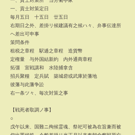
一、貢士対策所 当分菊亭家
一、貢士対策定日
毎月五日 十五日 廿五日
右期日之外、差掛リ候建議有之候ハ々、弁事伝達所
ヘ差出可申事
策問条件
租税之章程 駅逓之章程 造貨幣
定権量 与外国結新約 内外通商章程
拓彊 宣戦講和 水陸捕拿含
招兵聚糧 定兵賦 築城砦或武庫於藩地
彼藩与此藩争訟
右一条ツ々、毎次対策之事
【戦死者取調ノ事】
○
戊午以来、国難ニ殉候霊魂、祭祀可被為在旨兼而被