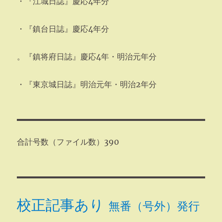
・『江城日誌』慶応4年分
・『鎮台日誌』慶応4年分
。『鎮将府日誌』慶応4年・明治元年分
・『東京城日誌』明治元年・明治2年分
合計号数（ファイル数）390
校正記事あり
無番（号外）発行