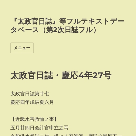
『太政官日誌』等フルテキストデー
タベース（第2次日誌フル）
メニュー
太政官日誌・慶応4年27号
太政官日誌第廿七
慶応四年戊辰夏六月
【近畿水害救恤ノ事】
五月廿四日会計官申立之写