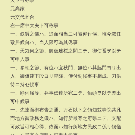
夫ト可称事
元高家
元交代寄合
右一席中大夫ト可称事
一、叙爵之儀ハ、追而相当ニ可被仰付候、唯今叙任
致居候向ハ、当人限可為其侭事
一、天気伺之節、御仮建桜之間ニテ、御使番ヲ以テ
可申入事
一、参朝之節、有位ハ宜秋門、無位ハ其脇門ヨリ出
入、御仮建下段ヨリ昇降、侍付副候事不相成、刀供
待ニ持セ候事
一、顧伺届等、弁事伝達所宛ニテ、触頭ヲ以テ差出
可申候事
一、先達而御布告之通、万石以下之領知並寺院共凡
而地方御政務之儀ハ、知行所最寄之府県ニテ、支配
可致旨可相心得、依而ハ知行所地方民政ニ係リ候儀