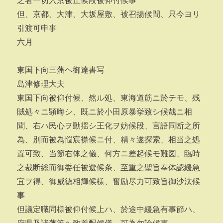
之者一切入京被止候段被仰付候事
但、京都、大津、大坂屋敷、被召揚候間、只今ヨリ
引渡可申事
六月
東国下向三藩ヘ御達書写
島津修理大夫
東国下向被仰付候、然ル処、東海道筋ニ於テモ、残
賊処々ニ顕晦シ、既ニ於小田原暴挙致シ候哉ニ相
聞、右ハ民心ヲ動揺シ王化ヲ妨候段、言語同断之所
為、別而被為悩宸襟候ニ付、精々遂探索、相当之処
置可致、当節右体之儀、何方ニ差起候モ難図、臨時
之裁断総而御委任被遊候条、至重之聖旨奉体認緩急
宜ヲ得、御威徳相輝候様、奮励尽力可致旨御沙汰候
事
但議定職同様被仰付候上ハ、於途中緩急有事節ハ、