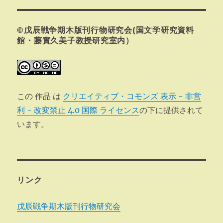
ョ
©戊辰戦争期木版刊行物研究会(国文学研究資料
ン
館・藤實久美子教授研究室内）
この 作品 は
クリエイティブ・コモンズ 表示 - 非営
利 - 改変禁止 4.0 国際 ライセンス
の下に提供されて
います。
リンク
戊辰戦争期木版刊行物研究会