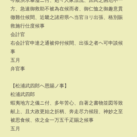
今般洪水暴溢ニ付、処々人家漂流、庶民之困厄不一
方、急速御救助不被為在候而者、御仁恤之御趣意貫
徹難仕候間、近畿之諸府県ヘ当官ヨリ出張、格別賑
救施行仕度候事
会計官
右会計官申達之通被仰付候間、出張之者ヘ可申談候
事
五月
弁官事
【松浦武四郎ヘ恩賜ノ事】
松浦武四郎
蝦夷地方之儀ニ付、多年苦心、自著之書物並図等致
献上、且大政更始之折柄、奔走尽力候段、神妙之至
被思食候、依之金一万五千疋賜之候事
五月