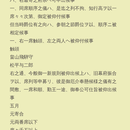
ハ、右最寄之府県ヘ可申出候事
一、同席順序之儀ハ、是迄之列不拘、知行高ヲ以一
席々々次第、御定被仰付候事
但当時爵位有之向ハ、参朝之節爵位ヲ以、順序ニ被
相定候事
一、右一席触頭、左之両人ヘ被仰付候事
触頭
畠山飛騨守
松平与二郎
右之通、今般御一新規則被仰出候上ハ、旧幕府振合
ヲ以、席列等申募リ、彼是御厄介奉懸候様之儀有之
間敷、一席和順、勤王一途、御奉公可仕旨被仰出候
事
五月
元寄合
元両番席以下