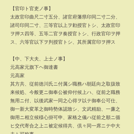
【官印ト官吏ノ事】
太政官印曲尺二寸五分、諸官府藩県印同二寸二分、
諸司印同二寸、三等官以上ヲ勅授官トシ、太政官印
ヲ押ス四等、五等二官ヲ奏授官トシ、行政官印ヲ押
ス、六等官以下ヲ判授官トシ、其所属官印ヲ押ス
【中、下大夫、上士ノ事】
元高家元旗下ヘ御達書
元高家
其方共、従前徳川氏ニ付属シ職務ハ朝廷向之取扱致
来候処、今般更ニ御奉公被仰付候上ハ、従前之職務
無用ニ付、以後武家一同之心得ヲ以テ御奉公可仕、
御一新大変革之御時勢体認致シ、文武精励、一廉之
御用ニ相立候様心掛可申、家格之儀ハ従前之順ニ循
ヒ交代寄合之上ニ被定候得共、倶々同一席ニテ中大