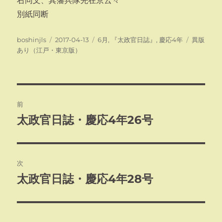
右同文、其藩兵隊先在京云々
別紙同断
投
投
カ
タ
boshinjls
2017-04-13
6月
,
『太政官日誌』
,
慶応4年
異版
稿
稿
テ
グ
あり（江戸・東京版）
者
日:
ゴ
リ
ー
投
前
稿
太政官日誌・慶応4年26号
前
の
ナ
投
ビ
稿:
次
ゲ
太政官日誌・慶応4年28号
次
の
ー
投
シ
稿: