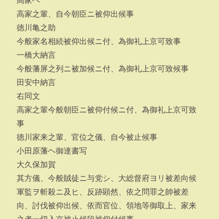
高家ヘ
高家之輩、自今朝臣ニ被仰出候事
徳川亀之助
今般家名相続被仰出候ニ付、為御礼上京可致事
一橋大納言
今般藩屏之列ニ被加候ニ付、為御礼上京可致候事
田安中納言
右同文
高家之輩今般朝臣ニ被仰付候ニ付、為御礼上京可致
事
徳川家来之輩、官位之儀、自今被止候事
小田原藩ヘ御達書写
大久保加賀
其方儀、今般賊徒ニ与党シ、大総督府ヨリ被差向候
軍監ヲ斬殺ニ及ヒ、反跡顕然、依之問罪之帥被差
向、討伐被仰出候、依而官位、領地等御取上、家来