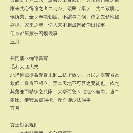
兼而勤王無二念、証書差出置候処、近来徳川亀之助
家来共心得違之者ニ与シ、領民ヲ棄テ、共ニ致脱走
候所業、全ク奉欺朝廷、不謂事ニ候、依之先領地被
召揚、家来之者一切入京不相成旨被仰出候事
但京都屋敷被召揚候事
五月
長門藩ヘ御達書写
毛利大膳大夫
北陸道賊徒益兇暴王師ニ抗衡致シ、万民之疾苦被為
救候、叡旨不相立、実ニ天地不可容之兇徒也、依之
其藩兼而精練之兵隊、大挙而急々北地ヘ差向、速ニ
鎮圧、奉安宸襟候様、厚ク御沙汰候事
五月
貢士対策規則