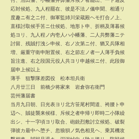
付、沼田藩、小幡藩并弊藩斥候ノ者罷出、一ト通及
応対候処、九人程罷在、彼是不法ノ儀申聞、相通リ
度趣ニ有之ニ付、御軍監姉川栄蔵殿ヘモ打合ノ上、
直様討取候手筈ニ仕候処、地形ト申、折柄及薄暮候
処ヨリ、九人程ノ内壱人ハ小幡藩、二人共弊藩ニテ
討留、残賊打洩シ申候、右ノ次第ニ付、猶又兵隊相
増、厳重守衛申附置候、右之節左ノ者一人薄手負候
旨注進、右之段国元役人共ヨリ申越候ニ付、此段御
届申上候以上
薄手 狙撃隊差図役 松本坦兵衛
八月廿三日 前橋少将家来 岩倉弥右衛門
芸州藩届書
当月九日朝、日光表ヨリ北方笹尾村間道、袴腰ト申
辺ヘ、賊徒襲来候様、斥候之者申帰リ即時二小隊繰
出シ、十一字頃ヨリ取合、砲銃烈敷討立候処、破裂
弾彼カ最中ヘ堕チ、忽狼狽ノ気色相見ヘ、乗其機攻