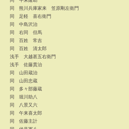
同 午来隆助
同 熊川兵庫家来 笠原剛左衛門
同 足軽 喜右衛門
同 中島沢治
同 右同 但馬
同 百姓 常吉
同 百姓 清太郎
浅手 大越甚五右衛門
浅手 佐藤貫治
同 山田蔵治
同 山田忠蔵
同 多々部藤蔵
同 堀川助八
同 八景又六
同 午来喜太郎
同 佐藤主計