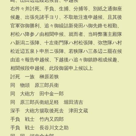
崎、山田辺迄繰込候旨、申越候
右件々并討死、手負、生捕、分捕等、別紙之通御座
候趣、出張先諸手ヨリ、不取敢注進申越候、且其後
官軍弥御勝利、追々御繰詰新発田ハ御先鋒モ相勤、
村松ハ降参ノ由相聞申候、就而者、当時弊藩主殿隊
ハ新潟ニ張陣、十左衛門隊ハ村松張陣、弥惣隊ハ村
松近辺五泉ト申所ニ張陣、若狭隊ハ三条辺ニ罷在候
由追々報告申越候、下越後ハ追々御鎮静相成候趣、
相聞候段申越候、此段御届申上候以上
討死 一族 榊原若狭
同 物頭 原三郎兵衛
同 大砲方 田中金一郎
同 原三郎兵衛組足軽 堀田清吉
深手 大砲方揚取後死去 津田文蔵
手負 戦士 竹内又四郎
手負 戦士 長谷川文之助