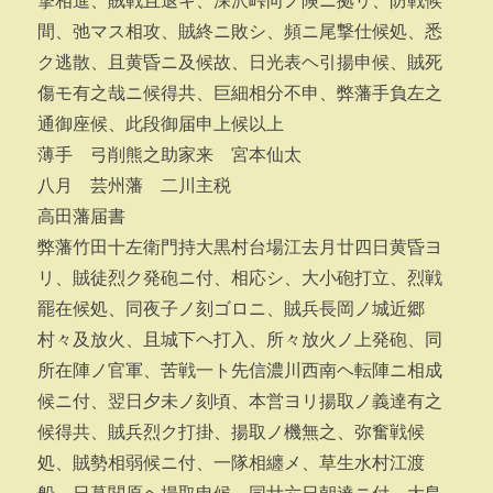
撃相進、賊戦且退キ、深沢峠向ノ険ニ拠リ、防戦候
間、弛マス相攻、賊終ニ敗シ、頻ニ尾撃仕候処、悉
ク逃散、且黄昏ニ及候故、日光表ヘ引揚申候、賊死
傷モ有之哉ニ候得共、巨細相分不申、弊藩手負左之
通御座候、此段御届申上候以上
薄手 弓削熊之助家来 宮本仙太
八月 芸州藩 二川主税
高田藩届書
弊藩竹田十左衛門持大黒村台場江去月廿四日黄昏ヨ
リ、賊徒烈ク発砲ニ付、相応シ、大小砲打立、烈戦
罷在候処、同夜子ノ刻ゴロニ、賊兵長岡ノ城近郷
村々及放火、且城下ヘ打入、所々放火ノ上発砲、同
所在陣ノ官軍、苦戦一ト先信濃川西南ヘ転陣ニ相成
候ニ付、翌日夕未ノ刻頃、本営ヨリ揚取ノ義達有之
候得共、賊兵烈ク打掛、揚取ノ機無之、弥奮戦候
処、賊勢相弱候ニ付、一隊相纏メ、草生水村江渡