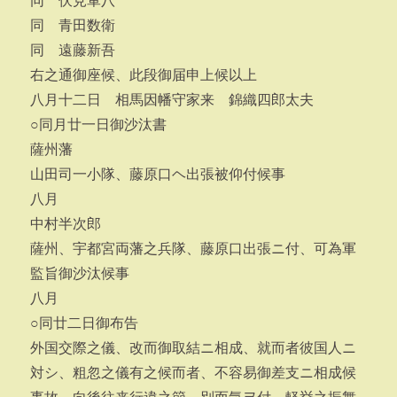
同 伏見軍八
同 青田数衛
同 遠藤新吾
右之通御座候、此段御届申上候以上
八月十二日 相馬因幡守家来 錦織四郎太夫
○同月廿一日御沙汰書
薩州藩
山田司一小隊、藤原口ヘ出張被仰付候事
八月
中村半次郎
薩州、宇都宮両藩之兵隊、藤原口出張ニ付、可為軍
監旨御沙汰候事
八月
○同廿二日御布告
外国交際之儀、改而御取結ニ相成、就而者彼国人ニ
対シ、粗忽之儀有之候而者、不容易御差支ニ相成候