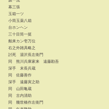
旗一流
幕三張
玉箱一ツ
小筒玉薬八箱
台ホンヘン
三十目筒一挺
舶来カン壱万位
右之外雑具略之
討死 湯沢長左衛門
同 熊川兵庫家来 遠藤勘吾
深手 末長兵蔵
同 佐藤善作
深手 遠藤寅之助
同 山田亀蔵
同 古内清助
同 幾世橋作左衛門