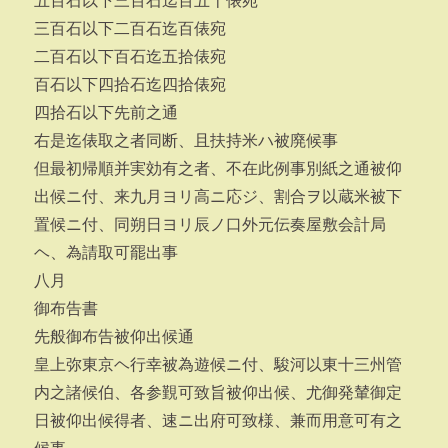
五百石以下三百石迄百五十俵宛
三百石以下二百石迄百俵宛
二百石以下百石迄五拾俵宛
百石以下四拾石迄四拾俵宛
四拾石以下先前之通
右是迄俵取之者同断、且扶持米ハ被廃候事
但最初帰順并実効有之者、不在此例事別紙之通被仰
出候ニ付、来九月ヨリ高ニ応ジ、割合ヲ以蔵米被下
置候ニ付、同朔日ヨリ辰ノ口外元伝奏屋敷会計局
ヘ、為請取可罷出事
八月
御布告書
先般御布告被仰出候通
皇上弥東京ヘ行幸被為遊候ニ付、駿河以東十三州管
内之諸候伯、各参覲可致旨被仰出候、尤御発輦御定
日被仰出候得者、速ニ出府可致様、兼而用意可有之