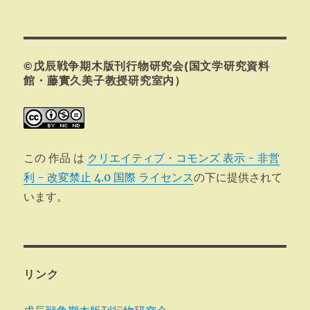
投
シ
稿:
ョ
©戊辰戦争期木版刊行物研究会(国文学研究資料
ン
館・藤實久美子教授研究室内）
この 作品 は
クリエイティブ・コモンズ 表示 - 非営
利 - 改変禁止 4.0 国際 ライセンス
の下に提供されて
います。
リンク