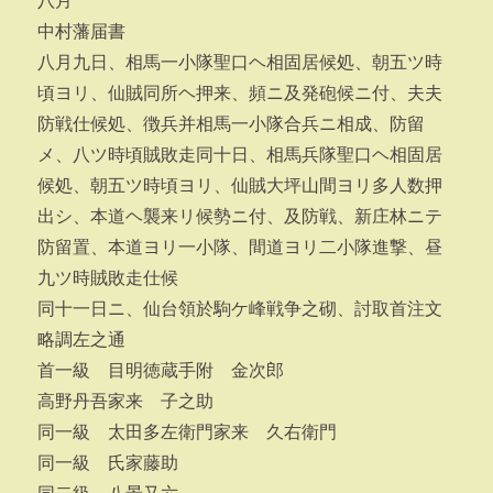
八月
中村藩届書
八月九日、相馬一小隊聖口ヘ相固居候処、朝五ツ時
頃ヨリ、仙賊同所ヘ押来、頻ニ及発砲候ニ付、夫夫
防戦仕候処、徴兵并相馬一小隊合兵ニ相成、防留
メ、八ツ時頃賊敗走同十日、相馬兵隊聖口ヘ相固居
候処、朝五ツ時頃ヨリ、仙賊大坪山間ヨリ多人数押
出シ、本道ヘ襲来リ候勢ニ付、及防戦、新庄林ニテ
防留置、本道ヨリ一小隊、間道ヨリ二小隊進撃、昼
九ツ時賊敗走仕候
同十一日ニ、仙台領於駒ケ峰戦争之砌、討取首注文
略調左之通
首一級 目明徳蔵手附 金次郎
高野丹吾家来 子之助
同一級 太田多左衛門家来 久右衛門
同一級 氏家藤助