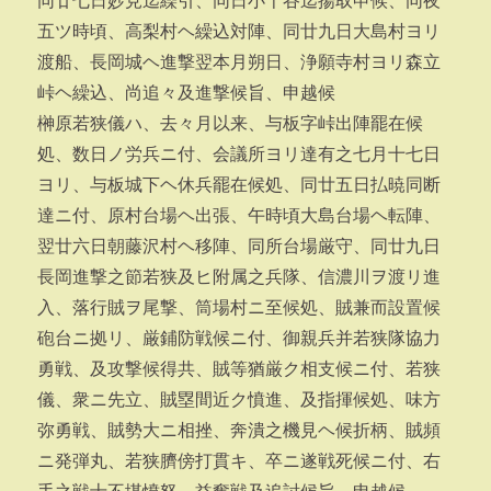
同廿七日妙見迄繰引、同日小千谷迄揚取申候、同夜
五ツ時頃、高梨村ヘ繰込対陣、同廿九日大島村ヨリ
渡船、長岡城ヘ進撃翌本月朔日、浄願寺村ヨリ森立
峠ヘ繰込、尚追々及進撃候旨、申越候
榊原若狭儀ハ、去々月以来、与板字峠出陣罷在候
処、数日ノ労兵ニ付、会議所ヨリ達有之七月十七日
ヨリ、与板城下ヘ休兵罷在候処、同廿五日払暁同断
達ニ付、原村台場ヘ出張、午時頃大島台場ヘ転陣、
翌廿六日朝藤沢村ヘ移陣、同所台場厳守、同廿九日
長岡進撃之節若狭及ヒ附属之兵隊、信濃川ヲ渡リ進
入、落行賊ヲ尾撃、筒場村ニ至候処、賊兼而設置候
砲台ニ拠リ、厳鋪防戦候ニ付、御親兵并若狭隊協力
勇戦、及攻撃候得共、賊等猶厳ク相支候ニ付、若狭
儀、衆ニ先立、賊塁間近ク憤進、及指揮候処、味方
弥勇戦、賊勢大ニ相挫、奔潰之機見ヘ候折柄、賊頻
ニ発弾丸、若狭臍傍打貫キ、卒ニ遂戦死候ニ付、右