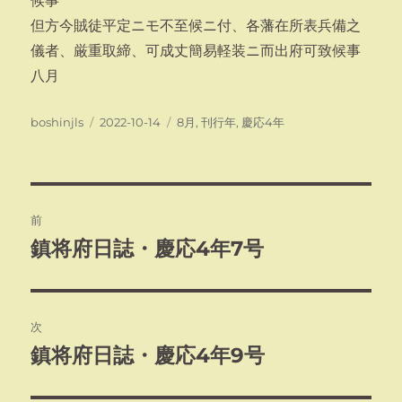
候事
但方今賊徒平定ニモ不至候ニ付、各藩在所表兵備之
儀者、厳重取締、可成丈簡易軽装ニ而出府可致候事
八月
投
投
カ
boshinjls
2022-10-14
8月
,
刊行年
,
慶応4年
稿
稿
テ
者
日:
ゴ
リ
ー
投
前
稿
鎮将府日誌・慶応4年7号
前
の
ナ
投
ビ
稿:
次
ゲ
鎮将府日誌・慶応4年9号
次
の
ー