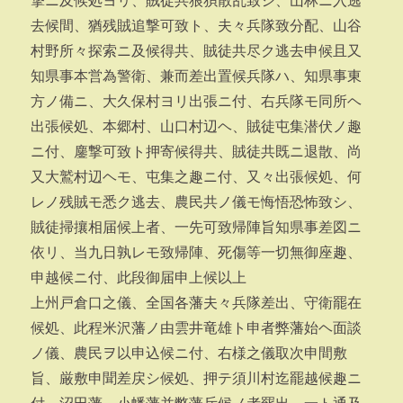
撃ニ及候処ヨリ、賊徒共狼狽散乱致シ、山林ニ入逃
去候間、猶残賊追撃可致ト、夫々兵隊致分配、山谷
村野所々探索ニ及候得共、賊徒共尽ク逃去申候且又
知県事本営為警衛、兼而差出置候兵隊ハ、知県事東
方ノ備ニ、大久保村ヨリ出張ニ付、右兵隊モ同所ヘ
出張候処、本郷村、山口村辺ヘ、賊徒屯集潜伏ノ趣
ニ付、鏖撃可致ト押寄候得共、賊徒共既ニ退散、尚
又大鷲村辺ヘモ、屯集之趣ニ付、又々出張候処、何
レノ残賊モ悉ク逃去、農民共ノ儀モ悔悟恐怖致シ、
賊徒掃攘相届候上者、一先可致帰陣旨知県事差図ニ
依リ、当九日孰レモ致帰陣、死傷等一切無御座趣、
申越候ニ付、此段御届申上候以上
上州戸倉口之儀、全国各藩夫々兵隊差出、守衛罷在
候処、此程米沢藩ノ由雲井竜雄ト申者弊藩始ヘ面談
ノ儀、農民ヲ以申込候ニ付、右様之儀取次申間敷
旨、厳敷申聞差戻シ候処、押テ須川村迄罷越候趣ニ