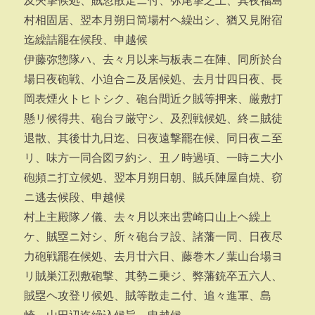
及夾撃候処、賊忽散走ニ付、弥尾撃之上、其夜福島
村相固居、翌本月朔日筒場村ヘ繰出シ、猶又見附宿
迄繰詰罷在候段、申越候
伊藤弥惣隊ハ、去々月以来与板表ニ在陣、同所於台
場日夜砲戦、小迫合ニ及居候処、去月廿四日夜、長
岡表煙火トヒトシク、砲台間近ク賊等押来、厳敷打
懸リ候得共、砲台ヲ厳守シ、及烈戦候処、終ニ賊徒
退散、其後廿九日迄、日夜遠撃罷在候、同日夜ニ至
リ、味方一同合図ヲ約シ、丑ノ時過頃、一時ニ大小
砲頻ニ打立候処、翌本月朔日朝、賊兵陣屋自焼、窃
ニ逃去候段、申越候
村上主殿隊ノ儀、去々月以来出雲崎口山上ヘ繰上
ケ、賊塁ニ対シ、所々砲台ヲ設、諸藩一同、日夜尽
力砲戦罷在候処、去月廿六日、藤巻木ノ葉山台場ヨ
リ賊巣江烈敷砲撃、其勢ニ乗ジ、弊藩銃卒五六人、
賊塁ヘ攻登リ候処、賊等散走ニ付、追々進軍、島