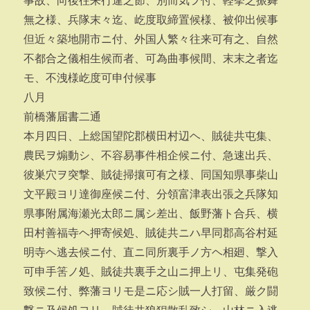
事故、向後往来行違之節、別而気ヲ付、軽挙之振舞
無之様、兵隊末々迄、屹度取締置候様、被仰出候事
但近々築地開市ニ付、外国人繁々往来可有之、自然
不都合之儀相生候而者、可為曲事候間、末末之者迄
モ、不洩様屹度可申付候事
八月
前橋藩届書二通
本月四日、上総国望陀郡横田村辺ヘ、賊徒共屯集、
農民ヲ煽動シ、不容易事件相企候ニ付、急速出兵、
彼巣穴ヲ突撃、賊徒掃攘可有之様、同国知県事柴山
文平殿ヨリ達御座候ニ付、分領富津表出張之兵隊知
県事附属海瀬光太郎ニ属シ差出、飯野藩ト合兵、横
田村善福寺ヘ押寄候処、賊徒共ニハ早同郡高谷村延
明寺ヘ逃去候ニ付、直ニ同所裏手ノ方ヘ相廻、撃入
可申手筈ノ処、賊徒共裏手之山ニ押上リ、屯集発砲
致候ニ付、弊藩ヨリモ是ニ応シ賊一人打留、厳ク闘