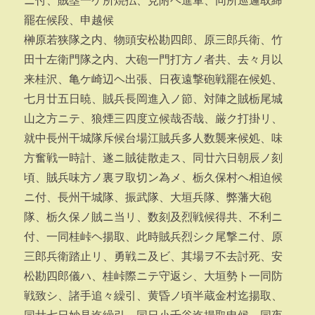
ニ付、賊塁一ケ所焼払、見附ヘ進軍、同所巡邏取締
罷在候段、申越候
榊原若狭隊之内、物頭安松勘四郎、原三郎兵衛、竹
田十左衛門隊之内、大砲一門打方ノ者共、去々月以
来桂沢、亀ケ崎辺ヘ出張、日夜遠撃砲戦罷在候処、
七月廿五日暁、賊兵長岡進入ノ節、対陣之賊栃尾城
山之方ニテ、狼煙三四度立候哉否哉、厳ク打掛リ、
就中長州干城隊斥候台場江賊兵多人数襲来候処、味
方奮戦一時計、遂ニ賊徒散走ス、同廿六日朝辰ノ刻
頃、賊兵味方ノ裏ヲ取切ン為メ、栃久保村ヘ相迫候
ニ付、長州干城隊、振武隊、大垣兵隊、弊藩大砲
隊、栃久保ノ賊ニ当リ、数刻及烈戦候得共、不利ニ
付、一同桂峠ヘ揚取、此時賊兵烈シク尾撃ニ付、原
三郎兵衛踏止リ、勇戦ニ及ビ、其場ヲ不去討死、安
松勘四郎儀ハ、桂峠際ニテ守返シ、大垣勢ト一同防
戦致シ、諸手追々繰引、黄昏ノ頃半蔵金村迄揚取、