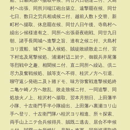
船、日暮関原ヘ揚取申候、同廿六日朝達ニ付、大島
村ヘ出張、同所川端江砲台築立、遠撃罷在候、同廿
七日、数日之労兵相成候ニ付、越前人数ト交替、新
町村ヘ揚取、休息罷在候、同廿八日午後、寺島村ヘ
繰出シ候様達有之、同所ヘ出張昼夜砲戦、同廿九日
朝、諸手長岡城ヘ進撃之旨、達有之候ニ付、大島村
ヨリ渡船、城下ヘ進入候処、賊徒敗績散走ニ付、宮
下村迄及尾撃候処、浦瀬村辺ニ於テ、御親兵并尾藩
等烈戦中之趣、相聞候ニ付、直ニ同所ヘ繰込、倶ニ
尽力及奮戦候処、賊等支ヘ不得、桂沢ノ方ヘ引退、
聊守返シ発砲ニ及ト雖ドモ、味方弥奮戦進撃候処終
ニ亀ケ崎ノ方ヘ散乱、敗走致候ニ付、一同追撃、同
処放火ノ上、桂沢村ヘ揚取、翌本月朔日、上田藩半
小隊、十左衛門手半小隊繰出、上田藩ハ裏瀬ヨリ山
手ヘ登リ、十左衛門隊ハ桂沢ヨリ相進、所々探索、
両手山上ニテ合兵候得共、賊既ニ逃去、居合不申候