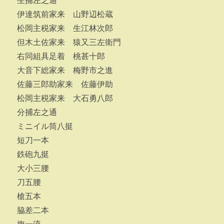
生捕左之通
伊達筑前家来 山野辺松蔵
松岡主税家来 生江林次郎
但木土佐家来 猿又三左衛門
右同組具足着 桃甚十郎
大音下総家来 梅野市之進
佐藤三郎助家来 佐藤伊助
松岡主税家来 大石勇八郎
分捕左之通
ミニイル筒八挺
短刀一本
鉄砲九挺
大小三腰
刀五腰
槍五本
脇差二本