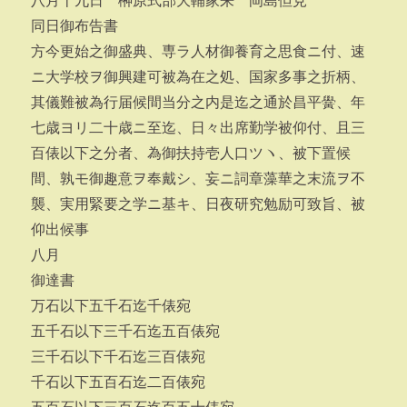
八月十九日 榊原式部大輔家来 岡島但見
同日御布告書
方今更始之御盛典、専ラ人材御養育之思食ニ付、速
ニ大学校ヲ御興建可被為在之処、国家多事之折柄、
其儀難被為行届候間当分之内是迄之通於昌平黌、年
七歳ヨリ二十歳ニ至迄、日々出席勤学被仰付、且三
百俵以下之分者、為御扶持壱人口ツヽ、被下置候
間、孰モ御趣意ヲ奉戴シ、妄ニ詞章藻華之末流ヲ不
襲、実用緊要之学ニ基キ、日夜研究勉励可致旨、被
仰出候事
八月
御達書
万石以下五千石迄千俵宛
五千石以下三千石迄五百俵宛
三千石以下千石迄三百俵宛
千石以下五百石迄二百俵宛