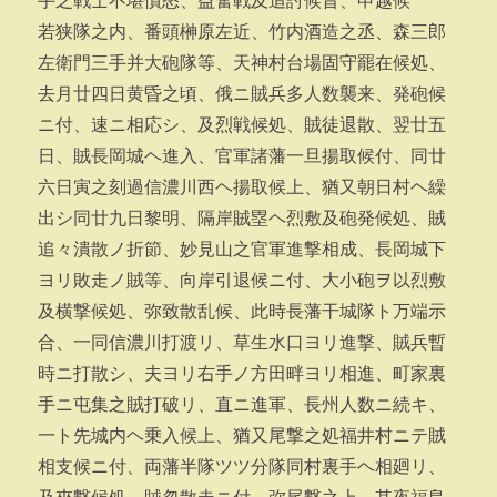
手之戦士不堪憤怒、益奮戦及追討候旨、申越候
若狭隊之内、番頭榊原左近、竹内酒造之丞、森三郎
左衛門三手并大砲隊等、天神村台場固守罷在候処、
去月廿四日黄昏之頃、俄ニ賊兵多人数襲来、発砲候
ニ付、速ニ相応シ、及烈戦候処、賊徒退散、翌廿五
日、賊長岡城ヘ進入、官軍諸藩一旦揚取候付、同廿
六日寅之刻過信濃川西ヘ揚取候上、猶又朝日村ヘ繰
出シ同廿九日黎明、隔岸賊塁ヘ烈敷及砲発候処、賊
追々潰散ノ折節、妙見山之官軍進撃相成、長岡城下
ヨリ敗走ノ賊等、向岸引退候ニ付、大小砲ヲ以烈敷
及横撃候処、弥致散乱候、此時長藩干城隊ト万端示
合、一同信濃川打渡リ、草生水口ヨリ進撃、賊兵暫
時ニ打散シ、夫ヨリ右手ノ方田畔ヨリ相進、町家裏
手ニ屯集之賊打破リ、直ニ進軍、長州人数ニ続キ、
一ト先城内ヘ乗入候上、猶又尾撃之処福井村ニテ賊
相支候ニ付、両藩半隊ツツ分隊同村裏手ヘ相廻リ、