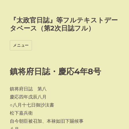
『太政官日誌』等フルテキストデー
タベース（第2次日誌フル）
メニュー
鎮将府日誌・慶応4年8号
鎮将府日誌 第八
慶応四年戊辰八月
○八月十七日御沙汰書
松下嘉兵衛
自今朝臣被召加、本禄如旧下賜候事