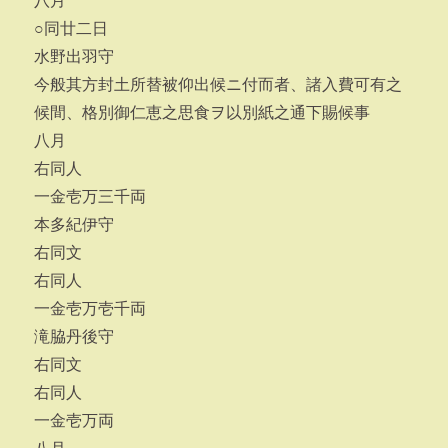
八月
○同廿二日
水野出羽守
今般其方封土所替被仰出候ニ付而者、諸入費可有之
候間、格別御仁恵之思食ヲ以別紙之通下賜候事
八月
右同人
一金壱万三千両
本多紀伊守
右同文
右同人
一金壱万壱千両
滝脇丹後守
右同文
右同人
一金壱万両