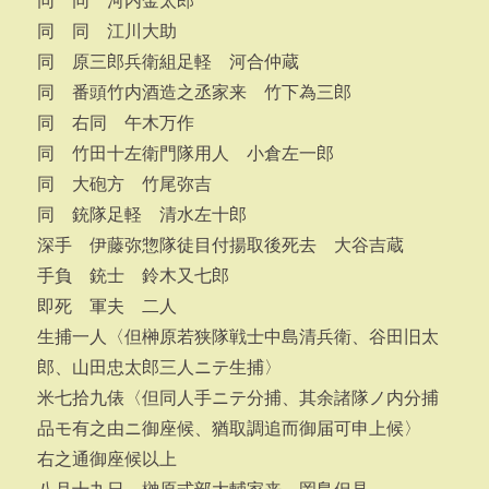
同 同 河内金太郎
同 同 江川大助
同 原三郎兵衛組足軽 河合仲蔵
同 番頭竹内酒造之丞家来 竹下為三郎
同 右同 午木万作
同 竹田十左衛門隊用人 小倉左一郎
同 大砲方 竹尾弥吉
同 銃隊足軽 清水左十郎
深手 伊藤弥惣隊徒目付揚取後死去 大谷吉蔵
手負 銃士 鈴木又七郎
即死 軍夫 二人
生捕一人〈但榊原若狭隊戦士中島清兵衛、谷田旧太
郎、山田忠太郎三人ニテ生捕〉
米七拾九俵〈但同人手ニテ分捕、其余諸隊ノ内分捕
品モ有之由ニ御座候、猶取調追而御届可申上候〉
右之通御座候以上