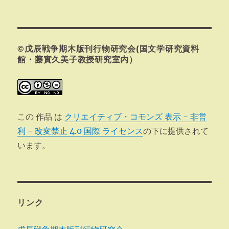
投
シ
稿:
ョ
©戊辰戦争期木版刊行物研究会(国文学研究資料
ン
館・藤實久美子教授研究室内）
この 作品 は
クリエイティブ・コモンズ 表示 - 非営
利 - 改変禁止 4.0 国際 ライセンス
の下に提供されて
います。
リンク