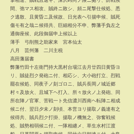
撃相進、賊戦且退キ、深沢峠向ノ険ニ拠リ、防戦候
間、弛マス相攻、賊終ニ敗シ、頻ニ尾撃仕候処、悉
ク逃散、且黄昏ニ及候故、日光表ヘ引揚申候、賊死
傷モ有之哉ニ候得共、巨細相分不申、弊藩手負左之
通御座候、此段御届申上候以上
薄手 弓削熊之助家来 宮本仙太
八月 芸州藩 二川主税
高田藩届書
弊藩竹田十左衛門持大黒村台場江去月廿四日黄昏ヨ
リ、賊徒烈ク発砲ニ付、相応シ、大小砲打立、烈戦
罷在候処、同夜子ノ刻ゴロニ、賊兵長岡ノ城近郷
村々及放火、且城下ヘ打入、所々放火ノ上発砲、同
所在陣ノ官軍、苦戦一ト先信濃川西南ヘ転陣ニ相成
候ニ付、翌日夕未ノ刻頃、本営ヨリ揚取ノ義達有之
候得共、賊兵烈ク打掛、揚取ノ機無之、弥奮戦候
処、賊勢相弱候ニ付、一隊相纏メ、草生水村江渡