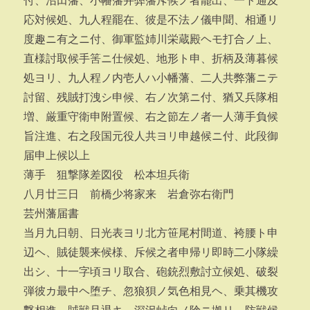
付、沼田藩、小幡藩并弊藩斥候ノ者罷出、一ト通及
応対候処、九人程罷在、彼是不法ノ儀申聞、相通リ
度趣ニ有之ニ付、御軍監姉川栄蔵殿ヘモ打合ノ上、
直様討取候手筈ニ仕候処、地形ト申、折柄及薄暮候
処ヨリ、九人程ノ内壱人ハ小幡藩、二人共弊藩ニテ
討留、残賊打洩シ申候、右ノ次第ニ付、猶又兵隊相
増、厳重守衛申附置候、右之節左ノ者一人薄手負候
旨注進、右之段国元役人共ヨリ申越候ニ付、此段御
届申上候以上
薄手 狙撃隊差図役 松本坦兵衛
八月廿三日 前橋少将家来 岩倉弥右衛門
芸州藩届書
当月九日朝、日光表ヨリ北方笹尾村間道、袴腰ト申
辺ヘ、賊徒襲来候様、斥候之者申帰リ即時二小隊繰
出シ、十一字頃ヨリ取合、砲銃烈敷討立候処、破裂
弾彼カ最中ヘ堕チ、忽狼狽ノ気色相見ヘ、乗其機攻