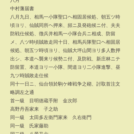
八月
中村藩届書
八月九日、相馬一小隊聖口ヘ相固居候処、朝五ツ時
頃ヨリ、仙賊同所ヘ押来、頻ニ及発砲候ニ付、夫夫
防戦仕候処、徴兵并相馬一小隊合兵ニ相成、防留
メ、八ツ時頃賊敗走同十日、相馬兵隊聖口ヘ相固居
候処、朝五ツ時頃ヨリ、仙賊大坪山間ヨリ多人数押
出シ、本道ヘ襲来リ候勢ニ付、及防戦、新庄林ニテ
防留置、本道ヨリ一小隊、間道ヨリ二小隊進撃、昼
九ツ時賊敗走仕候
同十一日ニ、仙台領於駒ケ峰戦争之砌、討取首注文
略調左之通
首一級 目明徳蔵手附 金次郎
高野丹吾家来 子之助
同一級 太田多左衛門家来 久右衛門
同一級 氏家藤助