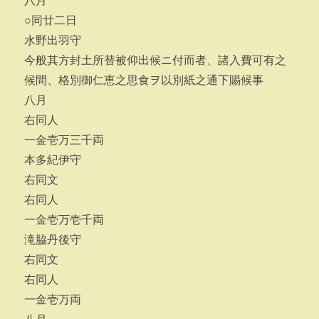
八月
○同廿二日
水野出羽守
今般其方封土所替被仰出候ニ付而者、諸入費可有之
候間、格別御仁恵之思食ヲ以別紙之通下賜候事
八月
右同人
一金壱万三千両
本多紀伊守
右同文
右同人
一金壱万壱千両
滝脇丹後守
右同文
右同人
一金壱万両