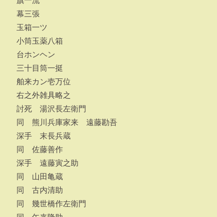
旗一流
幕三張
玉箱一ツ
小筒玉薬八箱
台ホンヘン
三十目筒一挺
舶来カン壱万位
右之外雑具略之
討死 湯沢長左衛門
同 熊川兵庫家来 遠藤勘吾
深手 末長兵蔵
同 佐藤善作
深手 遠藤寅之助
同 山田亀蔵
同 古内清助
同 幾世橋作左衛門