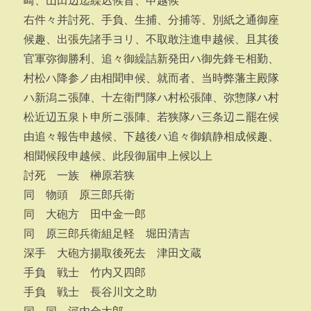
崎、山田辺迄繰込候旨、申越候
右件々并討死、手負、生捕、分捕等、別紙之通御座
候趣、出張先諸手ヨリ、不取敢注進申越候、且其後
官軍弥御勝利、追々御繰詰新発田ハ御先鋒モ相勤、
村松ハ降参ノ由相聞申候、就而者、当時弊藩主殿隊
ハ新潟ニ張陣、十左衛門隊ハ村松張陣、弥惣隊ハ村
松近辺五泉ト申所ニ張陣、若狭隊ハ三条辺ニ罷在候
由追々報告申越候、下越後ハ追々御鎮静相成候趣、
相聞候段申越候、此段御届申上候以上
討死 一族 榊原若狭
同 物頭 原三郎兵衛
同 大砲方 田中金一郎
同 原三郎兵衛組足軽 堀田清吉
深手 大砲方揚取後死去 津田文蔵
手負 戦士 竹内又四郎
手負 戦士 長谷川文之助