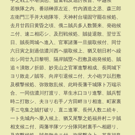
手之戦士不堪憤怒、益奮戦及追討候旨、申越候
若狭隊之内、番頭榊原左近、竹内酒造之丞、森三郎
左衛門三手并大砲隊等、天神村台場固守罷在候処、
去月廿四日黄昏之頃、俄ニ賊兵多人数襲来、発砲候
ニ付、速ニ相応シ、及烈戦候処、賊徒退散、翌廿五
日、賊長岡城ヘ進入、官軍諸藩一旦揚取候付、同廿
六日寅之刻過信濃川西ヘ揚取候上、猶又朝日村ヘ繰
出シ同廿九日黎明、隔岸賊塁ヘ烈敷及砲発候処、賊
追々潰散ノ折節、妙見山之官軍進撃相成、長岡城下
ヨリ敗走ノ賊等、向岸引退候ニ付、大小砲ヲ以烈敷
及横撃候処、弥致散乱候、此時長藩干城隊ト万端示
合、一同信濃川打渡リ、草生水口ヨリ進撃、賊兵暫
時ニ打散シ、夫ヨリ右手ノ方田畔ヨリ相進、町家裏
手ニ屯集之賊打破リ、直ニ進軍、長州人数ニ続キ、
一ト先城内ヘ乗入候上、猶又尾撃之処福井村ニテ賊
相支候ニ付、両藩半隊ツツ分隊同村裏手ヘ相廻リ、