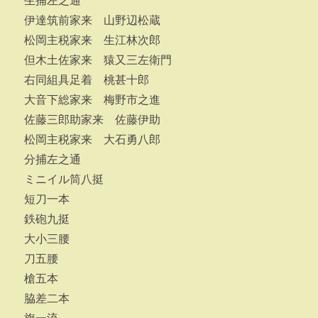
生捕左之通
伊達筑前家来 山野辺松蔵
松岡主税家来 生江林次郎
但木土佐家来 猿又三左衛門
右同組具足着 桃甚十郎
大音下総家来 梅野市之進
佐藤三郎助家来 佐藤伊助
松岡主税家来 大石勇八郎
分捕左之通
ミニイル筒八挺
短刀一本
鉄砲九挺
大小三腰
刀五腰
槍五本
脇差二本