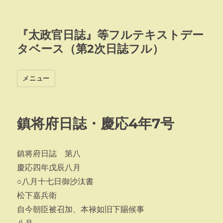
『太政官日誌』等フルテキストデー
タベース（第2次日誌フル）
メニュー
鎮将府日誌・慶応4年7号
鎮将府日誌 第八
慶応四年戊辰八月
○八月十七日御沙汰書
松下嘉兵衛
自今朝臣被召加、本禄如旧下賜候事