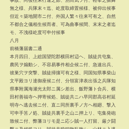
事故、向後往来行違之節、別而気ヲ付、軽挙之振舞
無之様、兵隊末々迄、屹度取締置候様、被仰出候事
但近々築地開市ニ付、外国人繁々往来可有之、自然
不都合之儀相生候而者、可為曲事候間、末末之者迄
モ、不洩様屹度可申付候事
八月
前橋藩届書二通
本月四日、上総国望陀郡横田村辺ヘ、賊徒共屯集、
農民ヲ煽動シ、不容易事件相企候ニ付、急速出兵、
彼巣穴ヲ突撃、賊徒掃攘可有之様、同国知県事柴山
文平殿ヨリ達御座候ニ付、分領富津表出張之兵隊知
県事附属海瀬光太郎ニ属シ差出、飯野藩ト合兵、横
田村善福寺ヘ押寄候処、賊徒共ニハ早同郡高谷村延
明寺ヘ逃去候ニ付、直ニ同所裏手ノ方ヘ相廻、撃入
可申手筈ノ処、賊徒共裏手之山ニ押上リ、屯集発砲
致候ニ付、弊藩ヨリモ是ニ応シ賊一人打留、厳ク闘