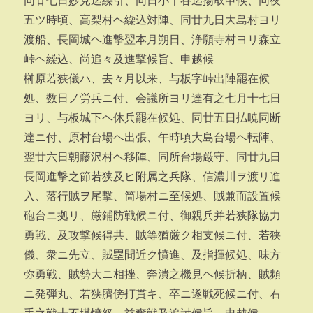
同廿七日妙見迄繰引、同日小千谷迄揚取申候、同夜
五ツ時頃、高梨村ヘ繰込対陣、同廿九日大島村ヨリ
渡船、長岡城ヘ進撃翌本月朔日、浄願寺村ヨリ森立
峠ヘ繰込、尚追々及進撃候旨、申越候
榊原若狭儀ハ、去々月以来、与板字峠出陣罷在候
処、数日ノ労兵ニ付、会議所ヨリ達有之七月十七日
ヨリ、与板城下ヘ休兵罷在候処、同廿五日払暁同断
達ニ付、原村台場ヘ出張、午時頃大島台場ヘ転陣、
翌廿六日朝藤沢村ヘ移陣、同所台場厳守、同廿九日
長岡進撃之節若狭及ヒ附属之兵隊、信濃川ヲ渡リ進
入、落行賊ヲ尾撃、筒場村ニ至候処、賊兼而設置候
砲台ニ拠リ、厳鋪防戦候ニ付、御親兵并若狭隊協力
勇戦、及攻撃候得共、賊等猶厳ク相支候ニ付、若狭
儀、衆ニ先立、賊塁間近ク憤進、及指揮候処、味方
弥勇戦、賊勢大ニ相挫、奔潰之機見ヘ候折柄、賊頻
ニ発弾丸、若狭臍傍打貫キ、卒ニ遂戦死候ニ付、右