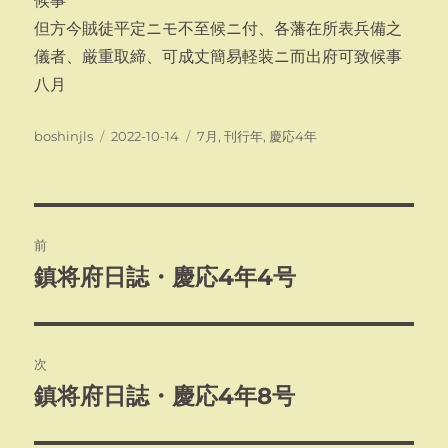
候事
但方今賊徒平定ニモ不至候ニ付、各藩在所表兵備之
儀者、厳重取締、可成丈簡易軽装ニ而出府可致候事
八月
投
投
カ
boshinjls
2022-10-14
7月
,
刊行年
,
慶応4年
稿
稿
テ
者
日:
ゴ
リ
ー
投
前
稿
鎮将府日誌・慶応4年4号
前
の
ナ
投
ビ
稿:
次
ゲ
鎮将府日誌・慶応4年8号
次
の
ー