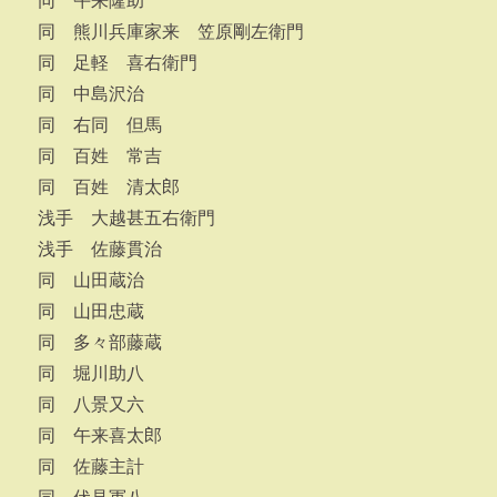
同 午来隆助
同 熊川兵庫家来 笠原剛左衛門
同 足軽 喜右衛門
同 中島沢治
同 右同 但馬
同 百姓 常吉
同 百姓 清太郎
浅手 大越甚五右衛門
浅手 佐藤貫治
同 山田蔵治
同 山田忠蔵
同 多々部藤蔵
同 堀川助八
同 八景又六
同 午来喜太郎
同 佐藤主計