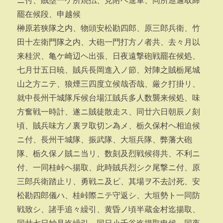
ニ付、賊塁一ケ所焼払、見附ヘ進軍、同所巡邏取締
罷在候段、申越候
榊原若狭隊之内、物頭安松勘四郎、原三郎兵衛、竹
田十左衛門隊之内、大砲一門打方ノ者共、去々月以
来桂沢、亀ケ崎辺ヘ出張、日夜遠撃砲戦罷在候処、
七月廿五日暁、賊兵長岡進入ノ節、対陣之賊栃尾城
山之方ニテ、狼煙三四度立候哉否哉、厳ク打掛リ、
就中長州干城隊斥候台場江賊兵多人数襲来候処、味
方奮戦一時計、遂ニ賊徒散走ス、同廿六日朝辰ノ刻
頃、賊兵味方ノ裏ヲ取切ン為メ、栃久保村ヘ相迫候
ニ付、長州干城隊、振武隊、大垣兵隊、弊藩大砲
隊、栃久保ノ賊ニ当リ、数刻及烈戦候得共、不利ニ
付、一同桂峠ヘ揚取、此時賊兵烈シク尾撃ニ付、原
三郎兵衛踏止リ、勇戦ニ及ビ、其場ヲ不去討死、安
松勘四郎儀ハ、桂峠際ニテ守返シ、大垣勢ト一同防
戦致シ、諸手追々繰引、黄昏ノ頃半蔵金村迄揚取、