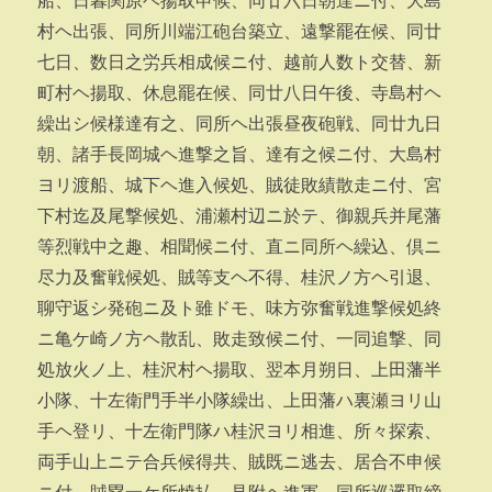
船、日暮関原ヘ揚取申候、同廿六日朝達ニ付、大島
村ヘ出張、同所川端江砲台築立、遠撃罷在候、同廿
七日、数日之労兵相成候ニ付、越前人数ト交替、新
町村ヘ揚取、休息罷在候、同廿八日午後、寺島村ヘ
繰出シ候様達有之、同所ヘ出張昼夜砲戦、同廿九日
朝、諸手長岡城ヘ進撃之旨、達有之候ニ付、大島村
ヨリ渡船、城下ヘ進入候処、賊徒敗績散走ニ付、宮
下村迄及尾撃候処、浦瀬村辺ニ於テ、御親兵并尾藩
等烈戦中之趣、相聞候ニ付、直ニ同所ヘ繰込、倶ニ
尽力及奮戦候処、賊等支ヘ不得、桂沢ノ方ヘ引退、
聊守返シ発砲ニ及ト雖ドモ、味方弥奮戦進撃候処終
ニ亀ケ崎ノ方ヘ散乱、敗走致候ニ付、一同追撃、同
処放火ノ上、桂沢村ヘ揚取、翌本月朔日、上田藩半
小隊、十左衛門手半小隊繰出、上田藩ハ裏瀬ヨリ山
手ヘ登リ、十左衛門隊ハ桂沢ヨリ相進、所々探索、
両手山上ニテ合兵候得共、賊既ニ逃去、居合不申候