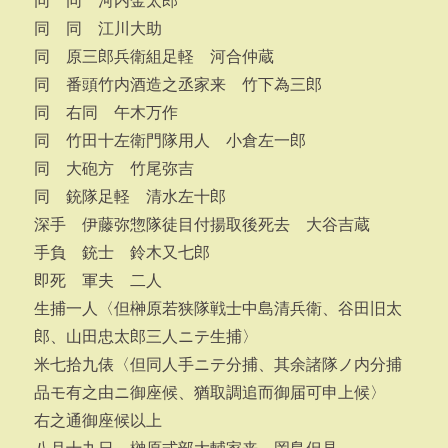
同 同 河内金太郎
同 同 江川大助
同 原三郎兵衛組足軽 河合仲蔵
同 番頭竹内酒造之丞家来 竹下為三郎
同 右同 午木万作
同 竹田十左衛門隊用人 小倉左一郎
同 大砲方 竹尾弥吉
同 銃隊足軽 清水左十郎
深手 伊藤弥惣隊徒目付揚取後死去 大谷吉蔵
手負 銃士 鈴木又七郎
即死 軍夫 二人
生捕一人〈但榊原若狭隊戦士中島清兵衛、谷田旧太
郎、山田忠太郎三人ニテ生捕〉
米七拾九俵〈但同人手ニテ分捕、其余諸隊ノ内分捕
品モ有之由ニ御座候、猶取調追而御届可申上候〉
右之通御座候以上