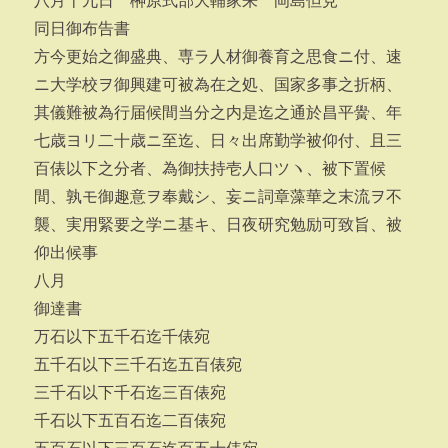
八月十九日 榊原式部大輔家来 岡島但見
同日御布告書
方今更始之御盛典、専ラ人材御養育之思食ニ付、速
ニ大学校ヲ御興建可被為在之処、国家多事之折柄、
其儀難被為行届候間当分之内是迄之通於昌平黌、年
七歳ヨリ二十歳ニ至迄、日々出席勤学被仰付、且三
百俵以下之分者、為御扶持壱人口ツヽ、被下置候
間、孰モ御趣意ヲ奉戴シ、妄ニ詞章藻華之末流ヲ不
襲、実用緊要之学ニ基キ、日夜研究勉励可致旨、被
仰出候事
八月
御達書
万石以下五千石迄千俵宛
五千石以下三千石迄五百俵宛
三千石以下千石迄三百俵宛
千石以下五百石迄二百俵宛