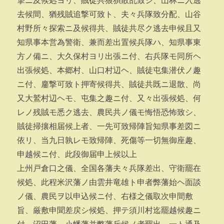
撃ニ及候処ヨリ、賊徒共狼狽散乱致シ、山林ニ入逃
去候間、猶残賊追撃可致ト、夫々兵隊致分配、山谷
村野所々探索ニ及候得共、賊徒共尽ク逃去申候且又
知県事本営為警衛、兼而差出置候兵隊ハ、知県事東
方ノ備ニ、大久保村ヨリ出張ニ付、右兵隊モ同所ヘ
出張候処、本郷村、山口村辺ヘ、賊徒屯集潜伏ノ趣
ニ付、鏖撃可致ト押寄候得共、賊徒共既ニ退散、尚
又大鷲村辺ヘモ、屯集之趣ニ付、又々出張候処、何
レノ残賊モ悉ク逃去、農民共ノ儀モ悔悟恐怖致シ、
賊徒掃攘相届候上者、一先可致帰陣旨知県事差図ニ
依リ、当九日孰レモ致帰陣、死傷等一切無御座趣、
申越候ニ付、此段御届申上候以上
上州戸倉口之儀、全国各藩夫々兵隊差出、守衛罷在
候処、此程米沢藩ノ由雲井竜雄ト申者弊藩始ヘ面談
ノ儀、農民ヲ以申込候ニ付、右様之儀取次申間敷
旨、厳敷申聞差戻シ候処、押テ須川村迄罷越候趣ニ