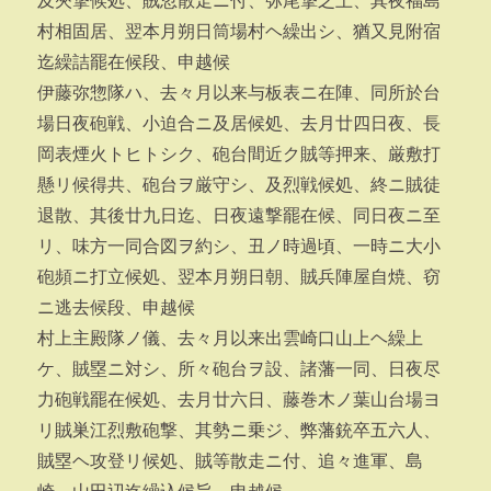
及夾撃候処、賊忽散走ニ付、弥尾撃之上、其夜福島
村相固居、翌本月朔日筒場村ヘ繰出シ、猶又見附宿
迄繰詰罷在候段、申越候
伊藤弥惣隊ハ、去々月以来与板表ニ在陣、同所於台
場日夜砲戦、小迫合ニ及居候処、去月廿四日夜、長
岡表煙火トヒトシク、砲台間近ク賊等押来、厳敷打
懸リ候得共、砲台ヲ厳守シ、及烈戦候処、終ニ賊徒
退散、其後廿九日迄、日夜遠撃罷在候、同日夜ニ至
リ、味方一同合図ヲ約シ、丑ノ時過頃、一時ニ大小
砲頻ニ打立候処、翌本月朔日朝、賊兵陣屋自焼、窃
ニ逃去候段、申越候
村上主殿隊ノ儀、去々月以来出雲崎口山上ヘ繰上
ケ、賊塁ニ対シ、所々砲台ヲ設、諸藩一同、日夜尽
力砲戦罷在候処、去月廿六日、藤巻木ノ葉山台場ヨ
リ賊巣江烈敷砲撃、其勢ニ乗ジ、弊藩銃卒五六人、
賊塁ヘ攻登リ候処、賊等散走ニ付、追々進軍、島