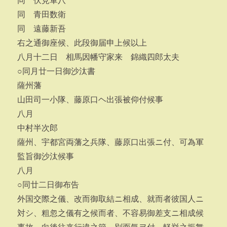
同 伏見軍八
同 青田数衛
同 遠藤新吾
右之通御座候、此段御届申上候以上
八月十二日 相馬因幡守家来 錦織四郎太夫
○同月廿一日御沙汰書
薩州藩
山田司一小隊、藤原口ヘ出張被仰付候事
八月
中村半次郎
薩州、宇都宮両藩之兵隊、藤原口出張ニ付、可為軍
監旨御沙汰候事
八月
○同廿二日御布告
外国交際之儀、改而御取結ニ相成、就而者彼国人ニ
対シ、粗忽之儀有之候而者、不容易御差支ニ相成候