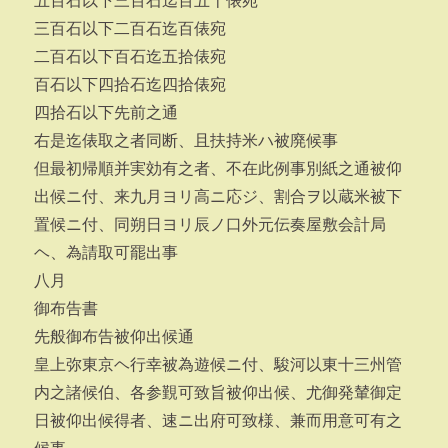
五百石以下三百石迄百五十俵宛
三百石以下二百石迄百俵宛
二百石以下百石迄五拾俵宛
百石以下四拾石迄四拾俵宛
四拾石以下先前之通
右是迄俵取之者同断、且扶持米ハ被廃候事
但最初帰順并実効有之者、不在此例事別紙之通被仰
出候ニ付、来九月ヨリ高ニ応ジ、割合ヲ以蔵米被下
置候ニ付、同朔日ヨリ辰ノ口外元伝奏屋敷会計局
ヘ、為請取可罷出事
八月
御布告書
先般御布告被仰出候通
皇上弥東京ヘ行幸被為遊候ニ付、駿河以東十三州管
内之諸候伯、各参覲可致旨被仰出候、尤御発輦御定
日被仰出候得者、速ニ出府可致様、兼而用意可有之