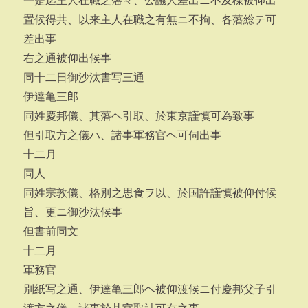
一是迄主人在職之藩々、公議人差出ニ不及様被仰出
置候得共、以来主人在職之有無ニ不拘、各藩総テ可
差出事
右之通被仰出候事
同十二日御沙汰書写三通
伊達亀三郎
同姓慶邦儀、其藩ヘ引取、於東京謹慎可為致事
但引取方之儀ハ、諸事軍務官ヘ可伺出事
十二月
同人
同姓宗敦儀、格別之思食ヲ以、於国許謹慎被仰付候
旨、更ニ御沙汰候事
但書前同文
十二月
軍務官
別紙写之通、伊達亀三郎ヘ被仰渡候ニ付慶邦父子引