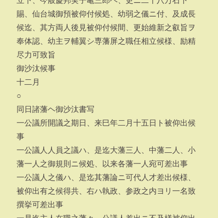
立下、今般慶邦実子亀三郎ヘ、更ニ二十八万石下
賜、仙台城御預被仰付候処、幼弱之儀ニ付、及成長
候迄、其方両人後見被仰付候間、更始維新之叡旨ヲ
奉体認、幼主ヲ輔翼シ専藩屏之職任相立候様、励精
尽力可致旨
御沙汰候事
十二月
○
同日諸藩ヘ御沙汰書写
一公議所開議之期日、来巳年二月十五日ト被仰出候
事
一公議人人員之議ハ、是迄大藩三人、中藩二人、小
藩一人之御規則ニ候処、以来各藩一人宛可差出事
一公議人之儀ハ、是迄其藩論ニ可代人才差出候様、
被仰出有之候得共、右ハ執政、参政之内ヨリ一名致
撰挙可差出事