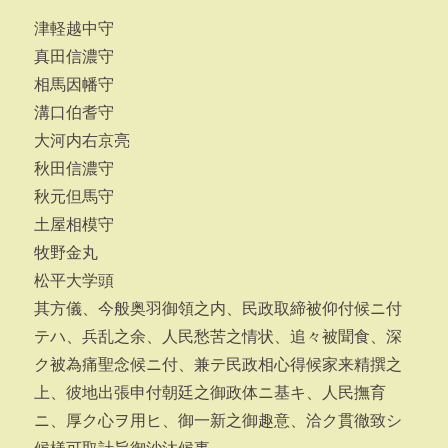
津軽越中守
真田信濃守
相馬因幡守
溝口伯耆守
大河内右京亮
秋田信濃守
秋元但馬守
土屋相模守
牧野金丸
松平大学頭
其方儀、今般奥羽御領之内、民政取締被仰付候ニ付
テハ、兵乱之余、人民愁苦之情状、追々被聞食、深
ク被為痛聖念候ニ付、兼テ民政相心得候家来精撰之
上、彼地出張申付朝廷之御政体ニ基キ、人民撫育
ニ、厚ク心ヲ用ヒ、御一新之御趣意、洽ク貫徹致シ