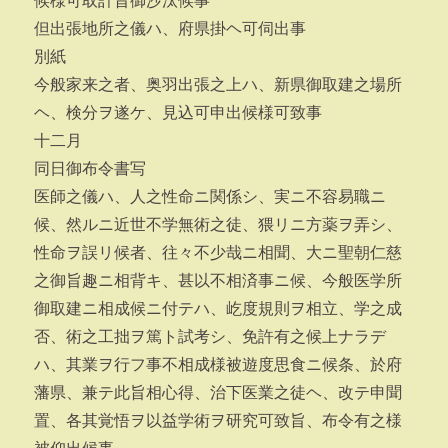
候様可取計旨御沙汰候事
但出張地所之儀ハ、府県掛ヘ可伺出事
別紙
今般家来之者、奥羽出張之上ハ、新県御取建之場所
ヘ、検分ヲ遂ケ、見込可申出候様可致事
十二月
同日御布令書写
医師之儀ハ、人之性命ニ関係シ、実ニ不容易職ニ
候、然ルニ近世不学無術之徒、猥リニ方薬ヲ弄シ、
性命ヲ誤リ候者、往々不少哉ニ相聞、大ニ聖朝仁慈
之御旨趣ニ相背キ、甚以不相済事ニ候、今般医学所
御取建ニ相成候ニ付テハ、屹度規則ヲ相立、学之成
否、術之工拙ヲ篤ト試考シ、免許有之候上ナラデ
ハ、其業ヲ行フ事不相成様被遊度思食ニ候条、於府
藩県、兼テ此旨相心得、治下医業之徒ヘ、改テ申聞
置、各其覚悟ヲ以益学術ヲ研究可致旨、布令有之様