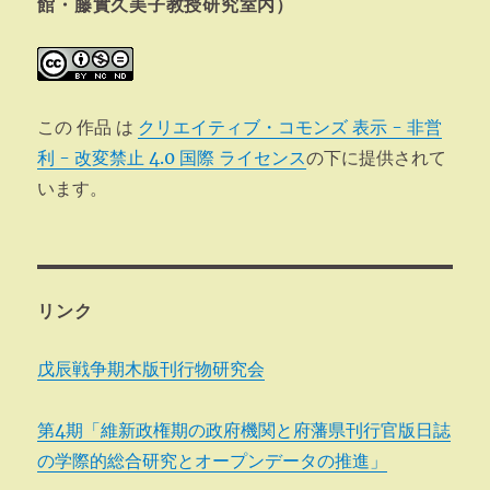
ン
館・藤實久美子教授研究室内）
この 作品 は
クリエイティブ・コモンズ 表示 - 非営
利 - 改変禁止 4.0 国際 ライセンス
の下に提供されて
います。
リンク
戊辰戦争期木版刊行物研究会
第4期「維新政権期の政府機関と府藩県刊行官版日誌
の学際的総合研究とオープンデータの推進」