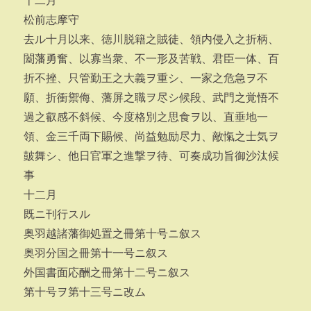
十二月
松前志摩守
去ル十月以来、徳川脱籍之賊徒、領内侵入之折柄、
闔藩勇奮、以寡当衆、不一形及苦戦、君臣一体、百
折不挫、只管勤王之大義ヲ重シ、一家之危急ヲ不
願、折衝禦侮、藩屏之職ヲ尽シ候段、武門之覚悟不
過之叡感不斜候、今度格別之思食ヲ以、直垂地一
領、金三千両下賜候、尚益勉励尽力、敵愾之士気ヲ
皷舞シ、他日官軍之進撃ヲ待、可奏成功旨御沙汰候
事
十二月
既ニ刊行スル
奥羽越諸藩御処置之冊第十号ニ叙ス
奥羽分国之冊第十一号ニ叙ス
外国書面応酬之冊第十二号ニ叙ス
第十号ヲ第十三号ニ改ム