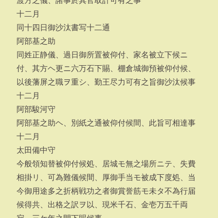
渡方之儀、諸事於其官取計可有之事
十二月
同十四日御沙汰書写十二通
阿部基之助
同姓正静儀、過日御所置被仰付、家名被立下候ニ
付、其方ヘ更ニ六万石下賜、棚倉城御預被仰付候、
以後藩屏之職ヲ重シ、勤王尽力可有之旨御沙汰候事
十二月
阿部駿河守
阿部基之助ヘ、別紙之通被仰付候間、此旨可相達事
十二月
太田備中守
今般領知替被仰付候処、居城モ無之場所ニテ、失費
相掛リ、可為難儀候間、厚御手当モ被成下度処、当
今御用途多之折柄戦功之者御賞誉筋モ未タ不為行届
候得共、出格之訳ヲ以、現米千石、金壱万五千両