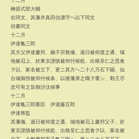
十二月
榊原式部大輔
右同文、其藩并真田信濃守ヘ以下同文
但書同文
十二月
伊達亀三郎
其方父伊達慶邦、嫡子宗敦儀、過日被仰渡之通、城
地被召上、於東京謹慎被仰付候処、出格至仁之思食
ヲ以、家名被立下、更ニ其方ヘ二十八万石下賜、仙
台城御預被仰付候条、以後藩屏之職ヲ重シ、勤王尽
忠可有之旨御沙汰候事
十二月
伊達亀三郎重臣 伊達藤五郎
伊達将監
其藩儀、過日被仰渡之通、城地被召上慶邦父子、於
東京謹慎被仰付候処、出格至仁之思食ヲ以、家名被