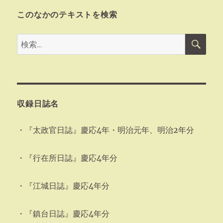
このなかのテキストを検索
検
検
索
索:
収録日誌名
・『太政官日誌』慶応4年・明治元年、明治2年分
・『行在所日誌』慶応4年分
・『江城日誌』慶応4年分
・『鎮台日誌』慶応4年分