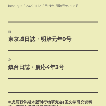
投
投
カ
boshinjls
2022-11-12
刊行年
,
明治元年
,
１２月
稿
稿
テ
者
日:
ゴ
リ
ー
投
前
稿
東京城日誌・明治元年9号
前
の
ナ
投
ビ
稿:
次
ゲ
鎮台日誌・慶応4年3号
次
の
ー
投
シ
稿:
ョ
©戊辰戦争期木版刊行物研究会(国文学研究資料