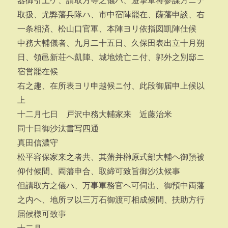
器御引上ケ、請取方等之儀ハ、遊撃軍将参謀方ニテ
取扱、尤弊藩兵隊ハ、市中宿陣罷在、薩藩申談、右
一条相済、松山口官軍、本陣ヨリ依指図凱陣仕候
中務大輔儀者、九月二十五日、久保田表出立十月朔
日、領邑新荘ヘ凱陣、城地焼亡ニ付、郭外之別邸ニ
宿営罷在候
右之趣、在所表ヨリ申越候ニ付、此段御届申上候以
上
十二月七日 戸沢中務大輔家来 近藤治米
同十日御沙汰書写四通
真田信濃守
松平容保家来之者共、其藩并榊原式部大輔ヘ御預被
仰付候間、両藩申合、取締可致旨御沙汰候事
但請取方之儀ハ、万事軍務官ヘ可伺出、御預中両藩
之内ヘ、地所ヲ以三万石御渡可相成候間、扶助方行
届候様可致事