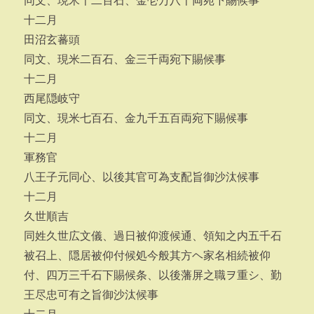
同文、現米千二百石、金壱万八千両宛下賜候事
十二月
田沼玄蕃頭
同文、現米二百石、金三千両宛下賜候事
十二月
西尾隠岐守
同文、現米七百石、金九千五百両宛下賜候事
十二月
軍務官
八王子元同心、以後其官可為支配旨御沙汰候事
十二月
久世順吉
同姓久世広文儀、過日被仰渡候通、領知之内五千石
被召上、隠居被仰付候処今般其方ヘ家名相続被仰
付、四万三千石下賜候条、以後藩屏之職ヲ重シ、勤
王尽忠可有之旨御沙汰候事