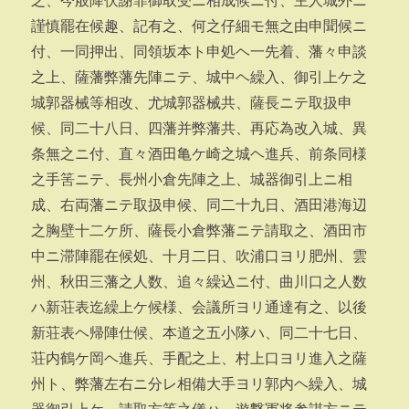
之、今般降伏謝罪御取受ニ相成候ニ付、主人城外ニ
謹慎罷在候趣、記有之、何之仔細モ無之由申聞候ニ
付、一同押出、同領坂本ト申処ヘ一先着、藩々申談
之上、薩藩弊藩先陣ニテ、城中ヘ繰入、御引上ケ之
城郭器械等相改、尤城郭器械共、薩長ニテ取扱申
候、同二十八日、四藩并弊藩共、再応為改入城、異
条無之ニ付、直々酒田亀ケ崎之城ヘ進兵、前条同様
之手筈ニテ、長州小倉先陣之上、城器御引上ニ相
成、右両藩ニテ取扱申候、同二十九日、酒田港海辺
之胸壁十二ケ所、薩長小倉弊藩ニテ請取之、酒田市
中ニ滞陣罷在候処、十月二日、吹浦口ヨリ肥州、雲
州、秋田三藩之人数、追々繰込ニ付、曲川口之人数
ハ新荘表迄繰上ケ候様、会議所ヨリ通達有之、以後
新荘表ヘ帰陣仕候、本道之五小隊ハ、同二十七日、
荘内鶴ケ岡ヘ進兵、手配之上、村上口ヨリ進入之薩
州ト、弊藩左右ニ分レ相備大手ヨリ郭内ヘ繰入、城