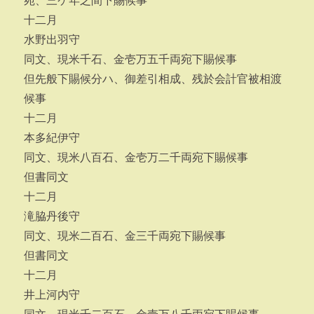
宛、三ケ年之間下賜候事
十二月
水野出羽守
同文、現米千石、金壱万五千両宛下賜候事
但先般下賜候分ハ、御差引相成、残於会計官被相渡
候事
十二月
本多紀伊守
同文、現米八百石、金壱万二千両宛下賜候事
但書同文
十二月
滝脇丹後守
同文、現米二百石、金三千両宛下賜候事
但書同文
十二月
井上河内守