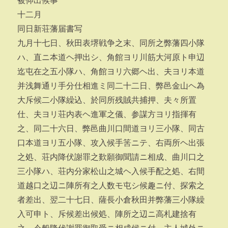
被仰出候事
十二月
同日新荘藩届書写
九月十七日、秋田表堺戦争之末、同所之弊藩四小隊
ハ、直ニ本道ヘ押出シ、角館ヨリ川筋大河原ト申辺
迄屯在之五小隊ハ、角館ヨリ六郷ヘ出、夫ヨリ本道
并浅舞通リ手分仕相進ミ同二十二日、弊邑金山ヘ為
大斥候二小隊繰込、於同所残賊共捕押、夫々所置
仕、夫ヨリ荘内表ヘ進軍之儀、参謀方ヨリ指揮有
之、同二十六日、弊邑曲川口間道ヨリ三小隊、同古
口本道ヨリ五小隊、攻入候手筈ニテ、右両所ヘ出張
之処、荘内降伏謝罪之歎願御聞請ニ相成、曲川口之
三小隊ハ、荘内分家松山之城ヘ入候手配之処、右間
道越口之辺ニ陣所有之人数モ屯シ候趣ニ付、探索之
者差出、翌二十七日、薩長小倉秋田并弊藩三小隊繰
入可申ト、斥候差出候処、陣所之辺ニ高札建捨有