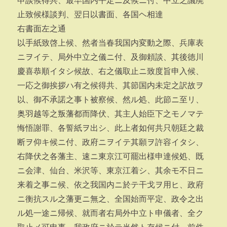
申談候得共、最早国内平定ニ及候ニ付、中立之議廃
止致候様談判、翌日以書面、各国ヘ相達
右書面左之通
以手紙致啓上候、然者当春我国内変動之際、兵庫表
ニヲイテ、局外中立之儀ニ付、及御頼談、其後徳川
慶喜恭順イタシ候故、右之儀取止ニ致度旨申入候、
一応之御挨拶ハ有之候得共、其節国内未定之訳故ヲ
以、御不承諾之事ト被察候、然ル処、此節ニ至リ、
奥羽越等之叛藩都而降伏、其主人始臣下之モノマテ
悔悟謝罪、各誓紙ヲ出シ、此上者如何共只朝廷之裁
断ヲ仰キ候ニ付、政府ニヲイテ其願ヲ許容イタシ、
右降伏之各藩主、速ニ東京江可罷出様申達候処、既
ニ会津、仙台、米沢等、東京江着シ、其余モ不日ニ
来着之事ニ候、依之我国内ニ於テ干戈ヲ用ヒ、政府
ニ衡抗スル之藩更ニ無之、全国始而平定、政令之出
ル処一途ニ帰候、就而者右局外中立ト申儀者、全ク