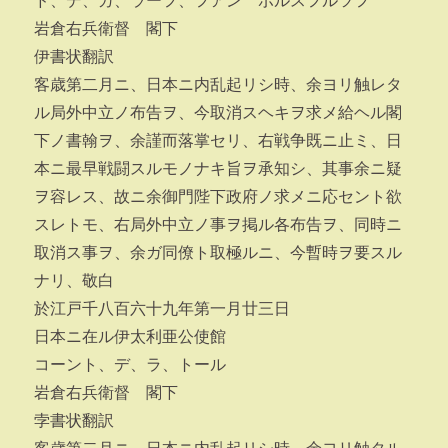
ド、デ、ガ、ラーフ、フアン ポルスフルツフ
岩倉右兵衛督 閣下
伊書状翻訳
客歳第二月ニ、日本ニ内乱起リシ時、余ヨリ触レタ
ル局外中立ノ布告ヲ、今取消スヘキヲ求メ給ヘル閣
下ノ書翰ヲ、余謹而落掌セリ、右戦争既ニ止ミ、日
本ニ最早戦闘スルモノナキ旨ヲ承知シ、其事余ニ疑
ヲ容レス、故ニ余御門陛下政府ノ求メニ応セント欲
スレトモ、右局外中立ノ事ヲ掲ル各布告ヲ、同時ニ
取消ス事ヲ、余ガ同僚ト取極ルニ、今暫時ヲ要スル
ナリ、敬白
於江戸千八百六十九年第一月廿三日
日本ニ在ル伊太利亜公使館
コーント、デ、ラ、トール
岩倉右兵衛督 閣下
孛書状翻訳