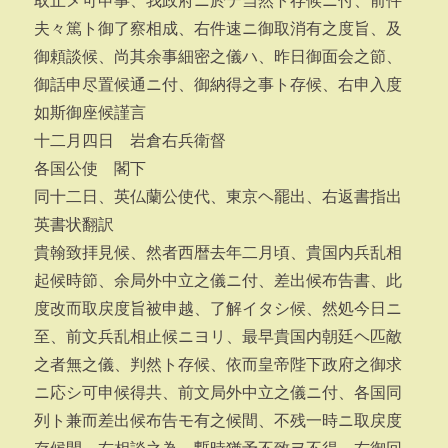
取止メ可申事、我政府ニ於テ当然ト存候ニ付、前件
夫々篤ト御了察相成、右件速ニ御取消有之度旨、及
御頼談候、尚其余事細密之儀ハ、昨日御面会之節、
御話申尽置候通ニ付、御納得之事ト存候、右申入度
如斯御座候謹言
十二月四日 岩倉右兵衛督
各国公使 閣下
同十二日、英仏蘭公使代、東京ヘ罷出、右返書指出
英書状翻訳
貴翰致拝見候、然者西暦去年二月頃、貴国内兵乱相
起候時節、余局外中立之儀ニ付、差出候布告書、此
度改而取戻度旨被申越、了解イタシ候、然処今日ニ
至、前文兵乱相止候ニヨリ、最早貴国内朝廷ヘ匹敵
之者無之儀、判然ト存候、依而皇帝陛下政府之御求
ニ応シ可申候得共、前文局外中立之儀ニ付、各国同
列ト兼而差出候布告モ有之候間、不残一時ニ取戻度