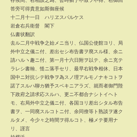
存候間、右相談之為、暫時猶予不致ヲ不得、右御回
答旁可得貴意如斯御座候
十二月十一日 ハリヱスパルケス
岩倉右兵衛督 閣下
仏書状翻訳
去ル二月中戦争之始メニ当リ、仏国公使館ヨリ、局
外中立之儀ニ付、差出セシ布告書ヲ廃スル様、余ニ
請ハルヽ趣ニ付、第一月十六日附ヲ以テ、余ニ充テ
ラレシ書翰、慥ニ落手セリ、最早右戦争相休、日本
国中ニ対抗シテ戦争ヲ為スノ理アルモノナキコトヲ
諾了スルハ聊カ猶予スベキニアラズ、就而者御門陛
下政府之請求応スルハ、更ニ不都合ナシトイヘト
モ、右局外中立之儀ニ付、各国ヨリ差出シタル布告
書ヲ、一同廃スルコトニ付、余同僚等ト熟談ヲ遂ク
ルタメ、今少々之時間ヲ得ルコト、極メテ要用ナ
リ、謹言