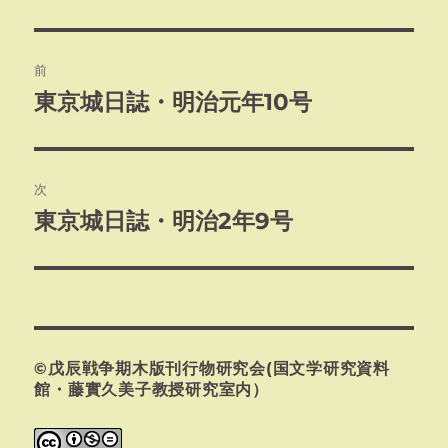
リ
ー
投
前
稿
東京城日誌・明治元年10号
前
の
ナ
投
ビ
稿:
次
ゲ
東京城日誌・明治2年9号
次
の
ー
投
シ
稿:
ョ
©戊辰戦争期木版刊行物研究会(国文学研究資料
ン
館・藤實久美子教授研究室内）