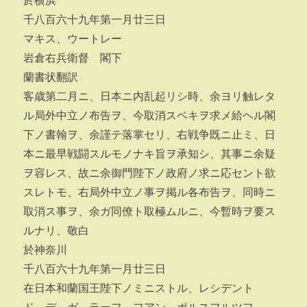
於横浜
千八百六十九年第一月廿三日
マキス、ウートレー
岩倉右兵衛督 閣下
蘭書状翻訳
客歳第二月ニ、日本ニ内乱起リシ時、余ヨリ触レタ
ル局外中立ノ布告ヲ、今取消スベキヲ求メ給ヘル閣
下ノ書翰ヲ、余謹テ落掌セリ、右戦争既ニ止ミ、日
本ニ最早戦闘スルモノナキ旨ヲ承知シ、其事ニ余疑
ヲ容レス、故ニ余御門陛下ノ政府ノ求ニ応セント欲
スレトモ、右局外中立ノ事ヲ掲ル各布告ヲ、同時ニ
取消ス事ヲ、余ガ同僚ト取極ムルニ、今暫時ヲ要ス
ルナリ、敬白
於神奈川
千八百六十九年第一月廿三日
在日本和蘭国王陛下ノミニストル、レシデント