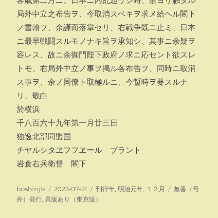
客歳第二月ニ、日本ニ内乱起リシ時、余ヨリ触タル
局外中立之布告ヲ、今取消スベキヲ求メ給ヘル閣下
ノ書翰ヲ、余謹而落掌セリ、右戦争既ニ止ミ、日本
ニ最早戦闘スルモノナキ旨ヲ承知シ、其事ニ余疑ヲ
容レス、故ニ余御門陛下政府ノ求ニ応セント欲スレ
トモ、右局外中立ノ事ヲ掲ル各布告ヲ、同時ニ取消
ス事ヲ、余ノ同僚ト取極ルニ、今暫時ヲ要スルナ
リ、敬白
於横浜
千八百六十九年第一月廿三日
独逸北部同盟国
チヤルシタヱフフヱール ブラント
岩倉右兵衛督 閣下
投
投
カ
タ
boshinjls
2023-07-21
刊行年
,
明治元年
,
１２月
無番（号
稿
稿
テ
グ
外）発行
,
異版あり（東京版）
者
日:
ゴ