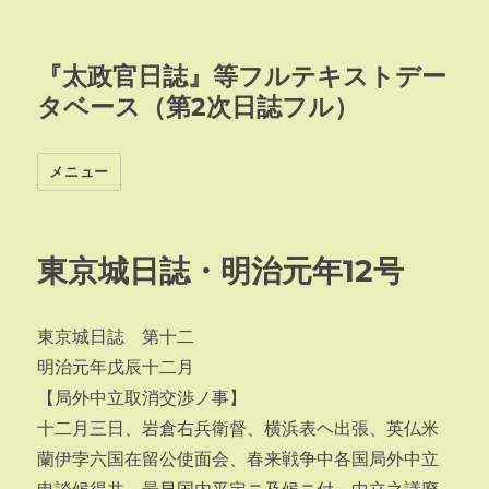
『太政官日誌』等フルテキストデー
タベース（第2次日誌フル）
メニュー
東京城日誌・明治元年12号
東京城日誌 第十二
明治元年戊辰十二月
【局外中立取消交渉ノ事】
十二月三日、岩倉右兵衛督、横浜表ヘ出張、英仏米
蘭伊孛六国在留公使面会、春来戦争中各国局外中立