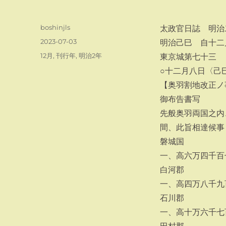
投
boshinjls
太政官日誌 明治
稿
投
2023-07-03
明治己巳 自十二
者
稿
カ
12月
,
刊行年
,
明治2年
東京城第七十三
日:
テ
○十二月八日〈己
ゴ
【奥羽割地改正ノ
リ
ー
御布告書写
先般奥羽両国之内
間、此旨相達候事
磐城国
一、高六万四千百
白河郡
一、高四万八千九
石川郡
一、高十万六千七