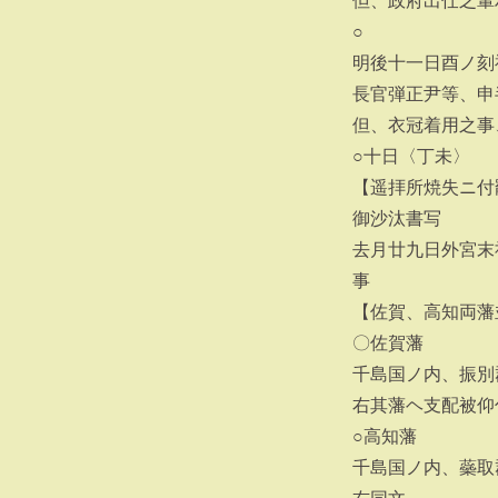
但、政府出仕之輩
○
明後十一日酉ノ刻
長官弾正尹等、申
但、衣冠着用之事
○十日〈丁未〉
【遥拝所焼失ニ付
御沙汰書写
去月廿九日外宮末
事
【佐賀、高知両藩
〇佐賀藩
千島国ノ内、振別
右其藩ヘ支配被仰
○高知藩
千島国ノ内、蘂取