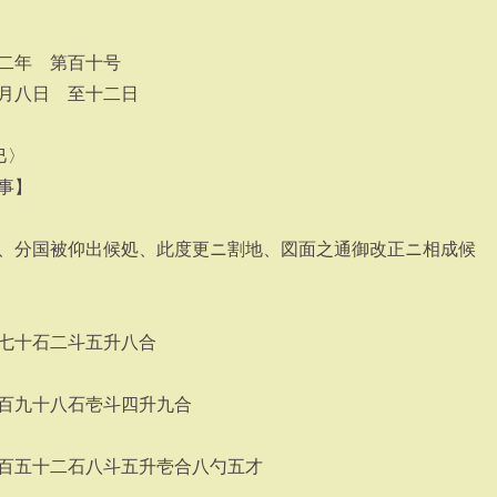
二年 第百十号
月八日 至十二日
巳〉
事】
、分国被仰出候処、此度更ニ割地、図面之通御改正ニ相成候
七十石二斗五升八合
百九十八石壱斗四升九合
百五十二石八斗五升壱合八勺五才