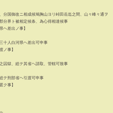
、分国御改ニ相成候鳩胸山ヨリ峠田岳迄之間、山々峰々通ヲ
郡分界ト被相定候条、為心得相達候事
県ヘ差出ノ事】
三十人白河県ヘ差出可申事
渡ノ事】
之囚獄、総テ其省ヘ請取、管轄可致事
総テ刑部省ヘ引渡可申事
置ク事】