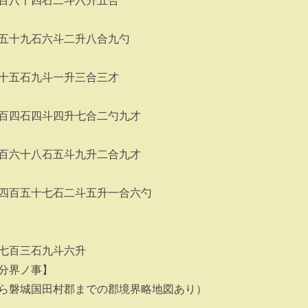
百八十四石二斗六升五合
五十九石六斗二升八合九勺
十五石九斗一升三合三才
百四石四斗四升七合二勺九才
百六十八石五斗九升二合九才
四百五十七石二斗五升一合六勺
七百三石九斗六升
分界ノ事】
ら磐城国田村郡までの郡境界略地図あり）