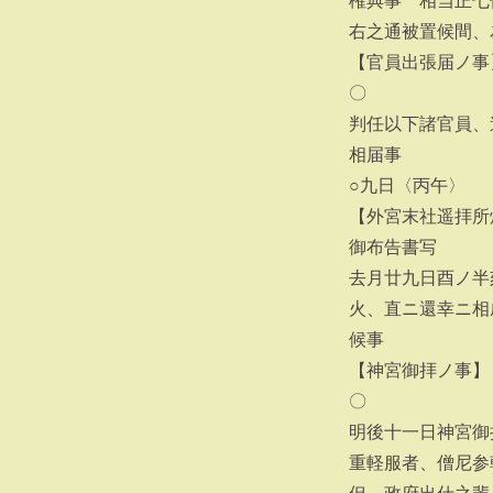
権典事 相当正七
右之通被置候間、
【官員出張届ノ事
〇
判任以下諸官員、
相届事
○九日〈丙午〉
【外宮末社遥拝所
御布告書写
去月廿九日酉ノ半
火、直ニ還幸ニ相
候事
【神宮御拝ノ事】
〇
明後十一日神宮御
重軽服者、僧尼参