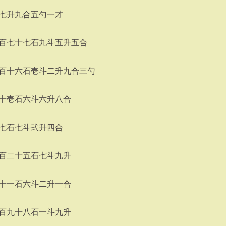
七升九合五勺一才
百七十七石九斗五升五合
百十六石壱斗二升九合三勺
十壱石六斗六升八合
七石七斗弐升四合
百二十五石七斗九升
十一石六斗二升一合
百九十八石一斗九升