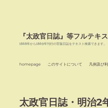
『太政官日誌』等フルテキス
1868年から1869年刊行の官版日誌をテキスト検索できます。
homepage
このサイトについて
凡例及び
太政官日誌・明治2年