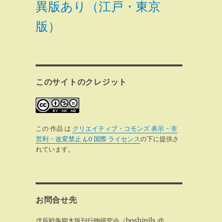
異版あり（江戸・東京
版）
このサイトのクレジット
この 作品 は
クリエイティブ・コモンズ 表示 - 非
営利 - 改変禁止 4.0 国際 ライセンス
の下に提供さ
れています。
お問合せ先
戊辰戦争期木版刊行物研究会（boshinjls @