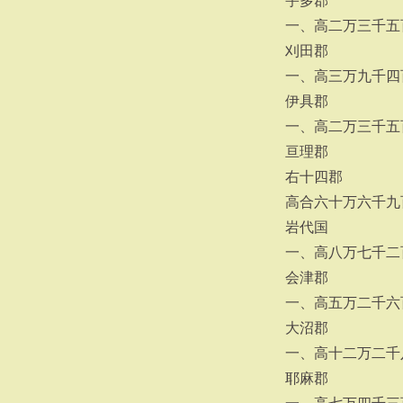
宇多郡
一、高二万三千五
刈田郡
一、高三万九千四
伊具郡
一、高二万三千五
亘理郡
右十四郡
高合六十万六千九
岩代国
一、高八万七千二
会津郡
一、高五万二千六
大沼郡
一、高十二万二千
耶麻郡