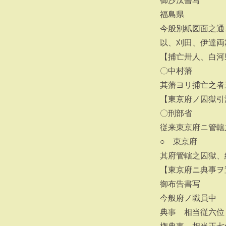
御沙汰書写
福島県
今般別紙図面之通
以、刈田、伊達両
【捕亡卅人、白河
〇中村藩
其藩ヨリ捕亡之者
【東京府ノ囚獄引
〇刑部省
従来東京府ニ管轄
○ 東京府
其府管轄之囚獄、
【東京府ニ典事ヲ
御布告書写
今般府ノ職員中
典事 相当従六位