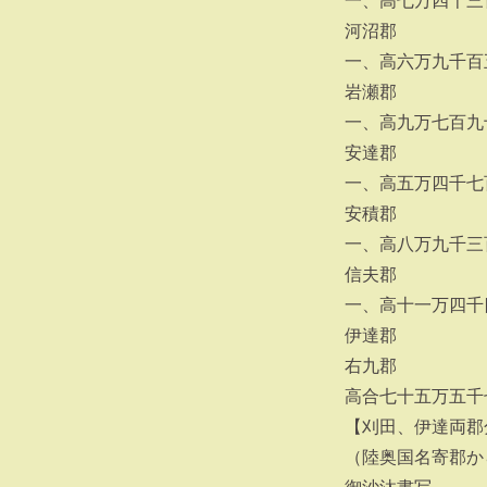
一、高七万四千三
河沼郡
一、高六万九千百
岩瀬郡
一、高九万七百九
安達郡
一、高五万四千七
安積郡
一、高八万九千三
信夫郡
一、高十一万四千
伊達郡
右九郡
高合七十五万五千
【刈田、伊達両郡
（陸奥国名寄郡か