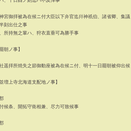
ハ、十日酉ノ刻迄ハ不及憚事
神宮御拝被為在候ニ付大臣以下弁官迄幷神祇伯、諸省卿、集議
半刻出仕之事
、所持無之輩ハ、狩衣直垂可為勝手事
罷朝ノ事】
社遥拝所焼失之節御動座被為在候ニ付、明十一日罷朝被仰出候
並増上寺北海道支配地ノ事】
郡
付候条、開拓守衛相兼、尽力可致候事
郡