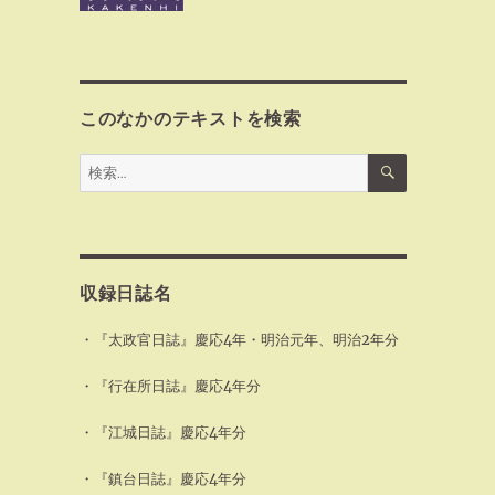
このなかのテキストを検索
検
検
索
索:
収録日誌名
・『太政官日誌』慶応4年・明治元年、明治2年分
・『行在所日誌』慶応4年分
・『江城日誌』慶応4年分
・『鎮台日誌』慶応4年分