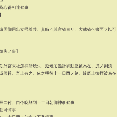
位
為心得相達候事
】
遠国御用出立帰着共、其時々其官省ヨリ、大蔵省ヘ書面ヲ以可
焼失ノ事】
刻外宮末社遥拝所焼失、延焼モ難計御動座被為在、戍ノ刻鎮
成候旨、言上有之、依之明後十一日酉ノ刻、於庭上御拝被為在
拝ニ付、自今晩刻到十二日朝御神事候事
朝可憚事