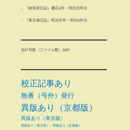
。『鎮将府日誌』慶応4年・明治元年分
・『東京城日誌』明治元年・明治2年分
合計号数（ファイル数）390
校正記事あり
無番（号外）発行
異版あり（京都版）
異版あり（東京版）
異版あり（東京版）、異版あり（京都版）