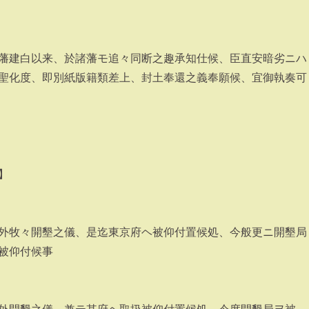
藩建白以来、於諸藩モ追々同断之趣承知仕候、臣直安暗劣ニハ
聖化度、即別紙版籍類差上、封土奉還之義奉願候、宜御執奏可
】
外牧々開墾之儀、是迄東京府ヘ被仰付置候処、今般更ニ開墾局
被仰付候事