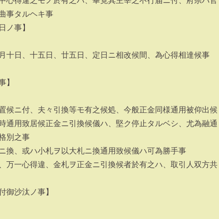
中心得違之モノ於有之ハ、畢竟其主宰之不行届ニ付、府県ハ官
曲事タルヘキ事
日ノ事】
月十日、十五日、廿五日、定日ニ相改候間、為心得相達候事
〉
事】
置候ニ付、夫々引換等モ有之候処、今般正金同様通用被仰出候
時通用致居候正金ニ引換候儀ハ、堅ク停止タルベシ、尤為融通
格別之事
ニ換、或ハ小札ヲ以大札ニ換通用致候儀ハ可為勝手事
、万一心得違、金札ヲ正金ニ引換候者於有之ハ、取引人双方共
付御沙汰ノ事】