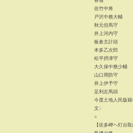
各通
佐竹中将
戸沢中務大輔
秋元但馬守
井上河内守
板倉主計頭
本多乙次郎
松平摂津守
大久保中務少輔
山口周防守
井上伊予守
足利左馬頭
今度土地人民版籍
文〉
○
【佐多岬ヘ灯台取