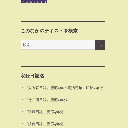
このなかのテキストを検索
検
検
索
索:
収録日誌名
・『太政官日誌』慶応4年・明治元年、明治2年分
・『行在所日誌』慶応4年分
・『江城日誌』慶応4年分
・『鎮台日誌』慶応4年分