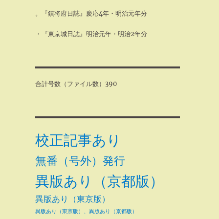
。『鎮将府日誌』慶応4年・明治元年分
・『東京城日誌』明治元年・明治2年分
合計号数（ファイル数）390
校正記事あり
無番（号外）発行
異版あり（京都版）
異版あり（東京版）
異版あり（東京版）、異版あり（京都版）