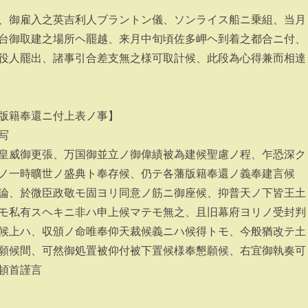
、御雇入之英吉利人ブラントン儀、ソンライス船ニ乗組、当月
台御取建之場所ヘ罷越、来月中旬頃佐多岬ヘ到着之都合ニ付、
役人罷出、諸事引合差支無之様可取計候、此段為心得兼而相達
版籍奉還ニ付上表ノ事】
写
皇威御更張、万国御並立ノ御偉績被為建候聖慮ノ程、乍恐深ク
ノ一時曠世ノ盛典ト奉存候、仍テ各藩版籍奉還ノ義奉建言候
論、於微臣政敬モ固ヨリ同意ノ筋ニ御座候、抑普天ノ下皆王土
モ私有スヘキニ非ハ申上候マテモ無之、且旧幕府ヨリノ受封判
候上ハ、収頒ノ命唯奉仰天裁候義ニハ候得トモ、今般猶改テ土
願候間、可然御処置被仰付被下置候様奉懇願候、右宜御執奏可
頓首謹言