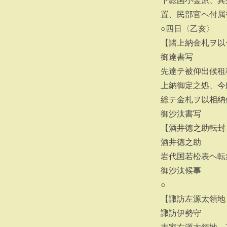
下総国小金原、其
置、民部官ヘ付属
○四日〈乙亥〉
【諸上納金札ヲ以
御達書写
先達テ被仰出候租
上納御定之処、今
総テ金札ヲ以相納
御沙汰書写
【酒井徳之助転封
酒井徳之助
岩代国若松表ヘ転
御沙汰候事
○
【諏訪左源太領地
諏訪伊勢守