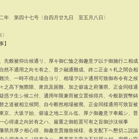
二年 第四十七号〈自四月廿九日 至五月八日〉
未〉
事】
、先般被仰出候通リ、厚キ御仁恤之御趣意ヲ以テ御施行ニ相成
自然不通用之向モ有之、普ク融通難成、終ニ正金々札之間合相
難渋、一時不得止場合ヨリ、相場ヲ以テ通用可致御布令有之候
々之高下無際限、衆庶及困難、加之僻遠之府藩県、正金同様通
疑惑ヲ生シ候ニ付、通用年限兼而被立置候得共、今般新貨幣鋳
替之道被相立候間、自今断然相場被廃、正金同様通用可致旨被
東京、大坂ヲ始、僻遠之地ニ至ル迄、厚ク御趣意ヲ奉戴シ、普
一心得違之向於有之ハ、厳重之御処置可有之旨御沙汰候事
藩県共厚ク相心得、御趣意貫徹致候様、各支配下ヘ懇切ニ説諭