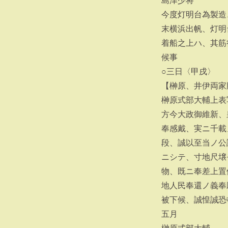
島津少将
今度灯明台為製造
末横浜出帆、灯明
着船之上ハ、其筋
候事
○三日〈甲戌〉
【榊原、井伊両家
榊原式部大輔上表
方今大政御維新、
奉感戴、実ニ千載
段、誠以至当ノ公
ニシテ、寸地尺壌
物、既ニ奉差上置
地人民奉還ノ義奉
被下候、誠惶誠恐
五月