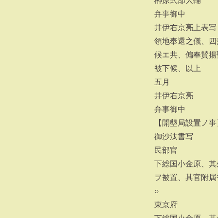
榊原式部大輔
弁事御中
井伊右京亮上表写
領地奉還之儀、四
候エ共、偏奉賛揚
被下候、以上
五月
井伊右京亮
弁事御中
【開墾局設置ノ事
御沙汰書写
民部官
下総国小金原、其
ヲ被置、其官附属
○
東京府