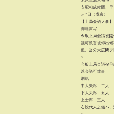
末家左源太領地、
支配相成候間、早
○七日〈戊寅〉
【上局会議ノ事】
御達書写
今般上局会議被開
議可致旨被仰出候
但、当分大広間ヲ
○
今般上局会議被仰
以会議可致事
別紙
中大夫席 二人
下大夫席 五人
上士席 三人
右総代人之儀ハ、