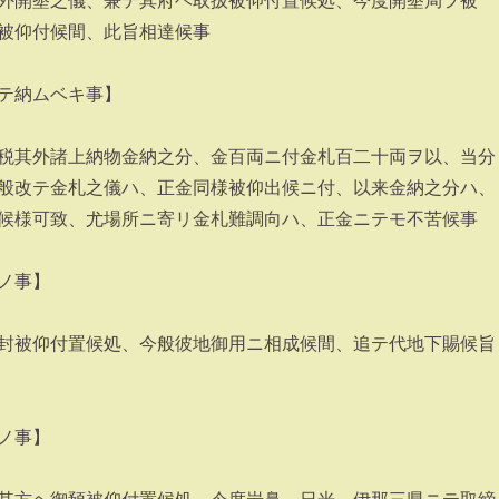
外開墾之儀、兼テ其府ヘ取扱被仰付置候処、今度開墾局ヲ被
被仰付候間、此旨相達候事
テ納ムベキ事】
税其外諸上納物金納之分、金百両ニ付金札百二十両ヲ以、当分
般改テ金札之儀ハ、正金同様被仰出候ニ付、以来金納之分ハ、
候様可致、尤場所ニ寄リ金札難調向ハ、正金ニテモ不苦候事
ノ事】
封被仰付置候処、今般彼地御用ニ相成候間、追テ代地下賜候旨
ノ事】