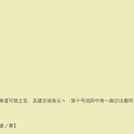
奉還可致之旨、及建言候条云々〈第十号池田中将ヘ御沙汰書同
建ノ事】