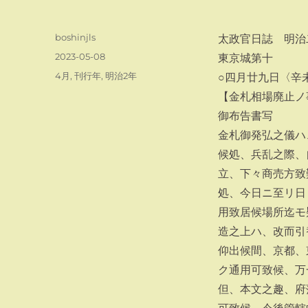
投
boshinjls
太政官日誌 明治
稿
投
2023-05-08
東京城第十
者
稿
カ
4月
,
刊行年
,
明治2年
○四月廿九日〈辛
日:
テ
【金札相場廃止ノ
ゴ
御布告書写
リ
ー
金札御発弘之儀ハ
候処、兵乱之際、
立、下々商売方致
処、今日ニ至リ日
用致居候場所迄モ
造之上ハ、改而引
仰出候間、京都、
ク通用可致候、万
但、本文之趣、府