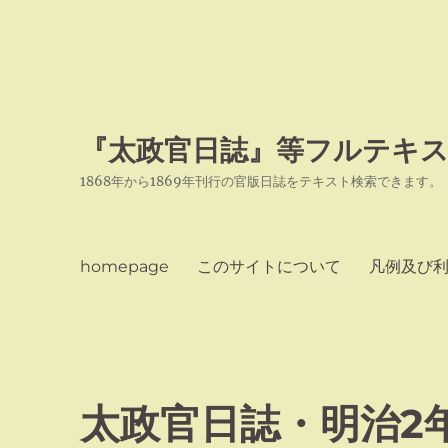
『太政官日誌』等フルテキス
1868年から1869年刊行の官版日誌をテキスト検索できます。
homepage
このサイトについて
凡例及び
太政官日誌・明治2年