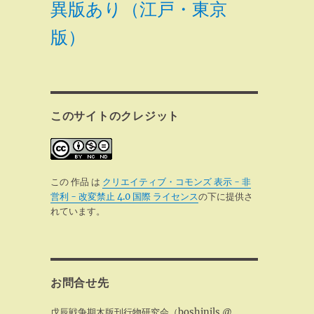
異版あり（江戸・東京
版）
このサイトのクレジット
この 作品 は
クリエイティブ・コモンズ 表示 - 非
営利 - 改変禁止 4.0 国際 ライセンス
の下に提供さ
れています。
お問合せ先
戊辰戦争期木版刊行物研究会（boshinjls @