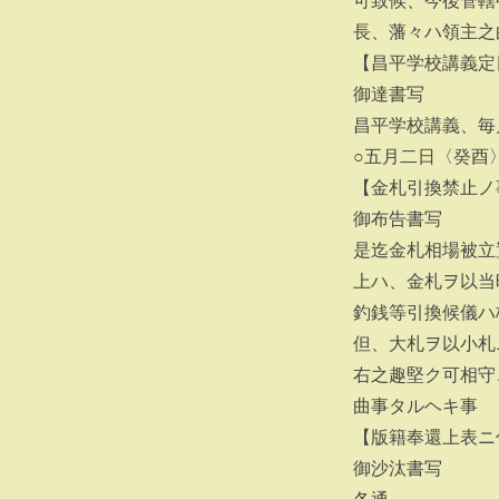
可致候、今後管轄
長、藩々ハ領主之
【昌平学校講義定
御達書写
昌平学校講義、毎
○五月二日〈癸酉
【金札引換禁止ノ
御布告書写
是迄金札相場被立
上ハ、金札ヲ以当
釣銭等引換候儀ハ
但、大札ヲ以小札
右之趣堅ク可相守
曲事タルヘキ事
【版籍奉還上表ニ
御沙汰書写