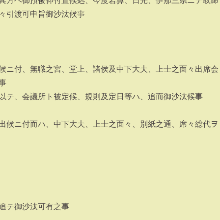
其方ヘ御預被仰付置候処、今度岩鼻、日光、伊那三県ニテ取締
々引渡可申旨御沙汰候事
候ニ付、無職之宮、堂上、諸侯及中下大夫、上士之面々出席会
事
以テ、会議所ト被定候、規則及定日等ハ、追而御沙汰候事
出候ニ付而ハ、中下大夫、上士之面々、別紙之通、席々総代ヲ
追テ御沙汰可有之事