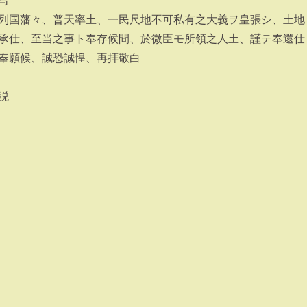
写
列国藩々、普天率土、一民尺地不可私有之大義ヲ皇張シ、土地
承仕、至当之事ト奉存候間、於微臣モ所領之人土、謹テ奉還仕
奉願候、誠恐誠惶、再拝敬白
説