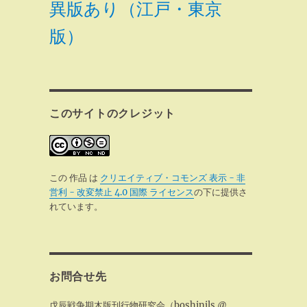
異版あり（江戸・東京
版）
このサイトのクレジット
この 作品 は
クリエイティブ・コモンズ 表示 - 非
営利 - 改変禁止 4.0 国際 ライセンス
の下に提供さ
れています。
お問合せ先
戊辰戦争期木版刊行物研究会（boshinjls @