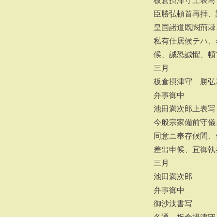
板倉摂津守上表写
臣勝弘頓首再拝、
皇国諸道既闕荊棘
私有仕居候テハ、
候、誠恐誠懼、頓
三月
板倉摂津守 勝弘
弁事御中
池田満次郎上表写
今般宗家備前守儀
同意ニ奉存候間、
差出申候、宜御執
三月
池田満次郎
弁事御中
御沙汰書写