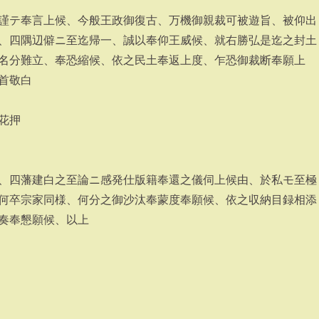
謹テ奉言上候、今般王政御復古、万機御親裁可被遊旨、被仰出
、四隅辺僻ニ至迄帰一、誠以奉仰王威候、就右勝弘是迄之封土
名分難立、奉恐縮候、依之民土奉返上度、乍恐御裁断奉願上
首敬白
花押
、四藩建白之至論ニ感発仕版籍奉還之儀伺上候由、於私モ至極
何卒宗家同様、何分之御沙汰奉蒙度奉願候、依之収納目録相添
奏奉懇願候、以上