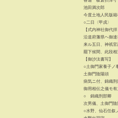
各通 板倉摂津守
池田満次郎
今度土地人民版籍
○二日〈甲戍〉
【式内神社御代拝
沿道府藩県ヘ御達
来ル五日、神祇官
罷下候間、此段相
【御沙汰書写】
○土御門家養子ノ
土御門陰陽頭
病気ニ付、錦織刑
御用相伝之儀モ有
○ 錦織刑部卿
次男儀、土御門陰
○水野、仙石任叙