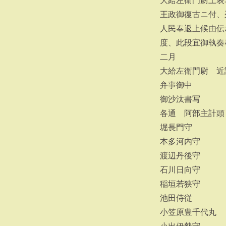
大給左衛門尉上表
王政御復古ニ付、
人民奉返上候由伝
度、此段宜御執奏
二月
大給左衛門尉 近
弁事御中
御沙汰書写
各通 阿部主計頭
堀長門守
本多河内守
渡辺丹後守
石川日向守
稲垣若狭守
池田侍従
小笠原豊千代丸