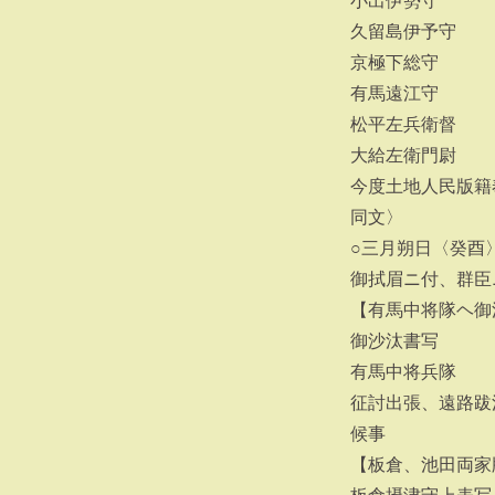
小出伊勢守
久留島伊予守
京極下総守
有馬遠江守
松平左兵衛督
大給左衛門尉
今度土地人民版籍
同文〉
○三月朔日〈癸酉
御拭眉ニ付、群臣
【有馬中将隊ヘ御
御沙汰書写
有馬中将兵隊
征討出張、遠路跋
候事
【板倉、池田両家