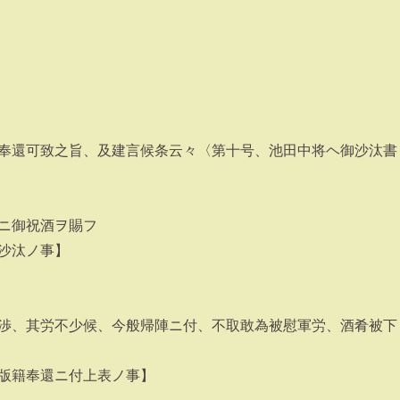
奉還可致之旨、及建言候条云々〈第十号、池田中将ヘ御沙汰書
〉
ニ御祝酒ヲ賜フ
沙汰ノ事】
渉、其労不少候、今般帰陣ニ付、不取敢為被慰軍労、酒肴被下
版籍奉還ニ付上表ノ事】