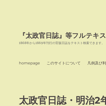
『太政官日誌』等フルテキス
1868年から1869年刊行の官版日誌をテキスト検索できます。
homepage
このサイトについて
凡例及び
太政官日誌・明治2年