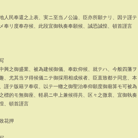
地人民奉還之上表、実ニ至当ノ公論、臣亦所願ナリ、因テ謹テ
メ奉リ度奉存候、此段宜御執奏奉願候、誠恐誠惶、頓首謹言
写
中興之御盛業、被為建候御儀、奉欽仰候、就テハ、今般四藩ヲ
趣、尤其当ヲ得候儀ニテ御採用相成候者、臣直致都テ同意、本
、謹テ版籍ヲ奉収、以テ一轍之御聖治奉仰願度御廟算モ可被為
之標的モ無御座、軽易ニ申上兼候得共、区々之微衷、宜御執奏
惶、頓首謹言
致花押