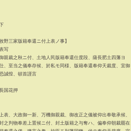
下
牧野三家版籍奉還ニ付上表ノ事】
表写
御親裁之秋ニ付、土地人民版籍奉還仕度段、薩長肥土四藩ヨ
仕、至当之儀奉存候、於私モ同様、版籍奉還奉仰天裁度、宜御
恐誠惶、頓首謹言
長国花押
上表、大政御一新、万機御親裁、御改正之儀被仰出奉敬承候、
封之判物奉差上置候ニ付、封土版籍之与奪ハ、偏奉仰朝裁罷在