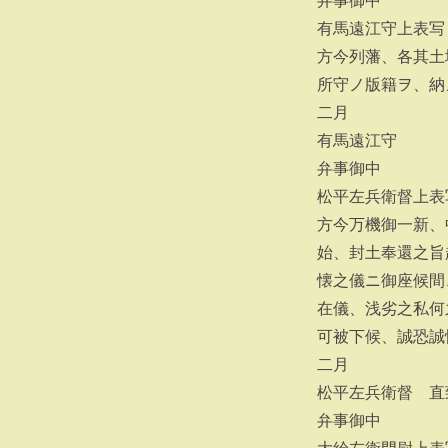
弁事御中
有馬遠江守上表写
方今列藩、各其土
所守ノ版籍ヲ、納
二月
有馬遠江守
弁事御中
松平左兵衛督上表
方今万機御一新、
始、封土奉還之旨
懐之儀ニ御座候間
在儀、浅劣之私何
可被下候、誠恐誠
二月
松平左兵衛督 直
弁事御中