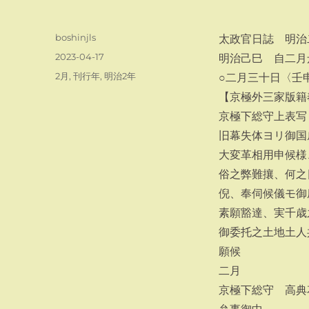
投
boshinjls
太政官日誌 明治
稿
投
2023-04-17
明治己巳 自二月
者
稿
カ
2月
,
刊行年
,
明治2年
○二月三十日〈壬
日:
テ
【京極外三家版籍
ゴ
京極下総守上表写
リ
ー
旧幕失体ヨリ御国
大変革相用申候様
俗之弊難攘、何之
倪、奉伺候儀モ御
素願豁達、実千歳
御委托之土地土人
願候
二月
京極下総守 高典