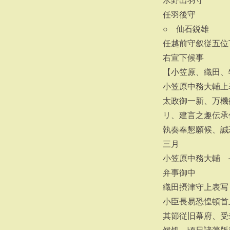
水野出羽守
任羽後守
○ 仙石鋭雄
任越前守叙従五位
右宣下候事
【小笠原、織田、
小笠原中務大輔上
太政御一新、万機
リ、建言之趣伝承
執奏奉懇願候、誠
三月
小笠原中務大輔 
弁事御中
織田摂津守上表写
小臣長易恐惶頓首
其節従旧幕府、受