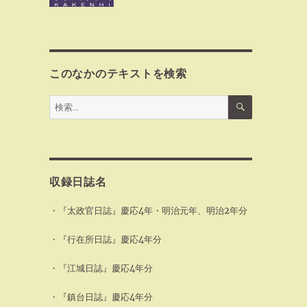
このなかのテキストを検索
検
検
索
索:
収録日誌名
・『太政官日誌』慶応4年・明治元年、明治2年分
・『行在所日誌』慶応4年分
・『江城日誌』慶応4年分
・『鎮台日誌』慶応4年分