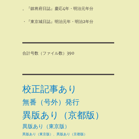
。『鎮将府日誌』慶応4年・明治元年分
・『東京城日誌』明治元年・明治2年分
合計号数（ファイル数）390
校正記事あり
無番（号外）発行
異版あり（京都版）
異版あり（東京版）
異版あり（東京版）、異版あり（京都版）