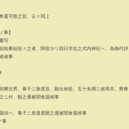
奉還可致之旨、云々同上
ノ事】
書写
副知事始役々之者、関宿ヨリ四日市迄之式内神社ヘ、為御代拝
達候事
事
部卿次男、養子ニ致度旨、願出候処、五十未満ニ候得共、寮務
之ニ付、願之通被聞食届候事
陽頭ヘ、養子ニ差遣度願之通被聞食届候事
ノ事