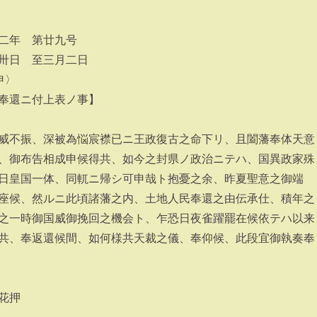
二年 第廿九号
卅日 至三月二日
申〉
奉還ニ付上表ノ事】
威不振、深被為悩宸襟已ニ王政復古之命下リ、且闔藩奉体天意
、御布告相成申候得共、如今之封県ノ政治ニテハ、国異政家殊
日皇国一体、同軏ニ帰シ可申哉ト抱憂之余、昨夏聖意之御端
座候、然ルニ此頃諸藩之内、土地人民奉還之由伝承仕、積年之
之一時御国威御挽回之機会ト、乍恐日夜雀躍罷在候依テハ以来
共、奉返還候間、如何様共天裁之儀、奉仰候、此段宜御執奏奉
花押