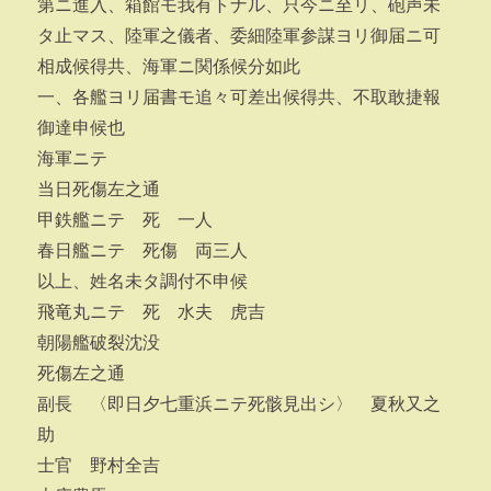
第ニ進入、箱館モ我有トナル、只今ニ至リ、砲声未
タ止マス、陸軍之儀者、委細陸軍参謀ヨリ御届ニ可
相成候得共、海軍ニ関係候分如此
一、各艦ヨリ届書モ追々可差出候得共、不取敢捷報
御達申候也
海軍ニテ
当日死傷左之通
甲鉄艦ニテ 死 一人
春日艦ニテ 死傷 両三人
以上、姓名未タ調付不申候
飛竜丸ニテ 死 水夫 虎吉
朝陽艦破裂沈没
死傷左之通
副長 〈即日夕七重浜ニテ死骸見出シ〉 夏秋又之
助
士官 野村全吉