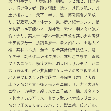
天下無事ナリ、中葉以降、綱維一タヒ弛ヒ、権ヲ弄
シ、柄ヲ争フ者、踵ヲ朝廷ニ接シ、其民ヲ私シ、其
土ヲ攘ムモノ、天下ニ半シ、遂ニ搏噬攘奪ノ勢成
リ、朝廷守ル所ノ体ナク、秉ル所ノ権ナクシテ、是
ヲ制馭スル事能ハス、姦雄迭ニ乗シ、弱ノ肉ハ強ノ
食トナリ、其大ナル者ハ十数州ヲ並セ其小ナル者猶
士ヲ養フ数千、所謂幕府ナル者ノ如キハ、土地人民
檀ニ其私スル所ニ頒チ、以テ其勢権ヲ扶植ス、是ニ
於テ乎、朝廷徒ニ虚器ヲ擁シ、其視息ヲ窺テ、喜戚
ヲナスニ至ル、横流之極、滔天回ラサルモノ、茲ニ
六百有余年、然レ共其間往々天子ノ名爵ヲ仮テ其土
地人民ヲ私スルノ跡ヲ蔽フ、是固ヨリ君臣ノ大義、
上下ノ名分万古不抜ノモノ有ニ由ナリ、方今大政新
ニ復シ、万機之ヲ親ラス実ニ千歳ノ一機、其名アツ
テ其実ナカル可ラス、其実ヲ挙ルハ大義ヲ明ニシ、
名分ヲ正スヨリ先ナルハナシ、嚮ニ徳川氏ノ起ル、