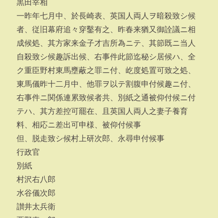
黒田宰相
一昨年七月中、於長崎表、英国人両人ヲ暗殺致シ候
者、従旧幕府追々穿鑿有之、昨春来猶又御詮議ニ相
成候処、其方家来金子才吉所為ニテ、其節既ニ当人
自殺致シ候趣訴出候、右事件此節迄秘シ居候ハ、全
ク重臣野村東馬壅蔽之罪ニ付、屹度処置可致之処、
東馬儀昨十二月中、他罪ヲ以テ割腹申付候趣ニ付、
右事件ニ関係連累致候者共、別紙之通被仰付候ニ付
テハ、其方差控可罷在、且英国人両人之妻子養育
料、相応ニ差出可申様、被仰付候事
但、脱走致シ候村上研次郎、永尋申付候事
行政官
別紙
村沢右八郎
水谷儀次郎
讃井太兵衛