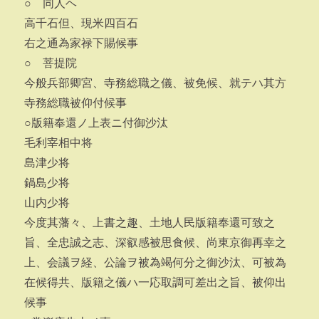
○ 同人ヘ
高千石但、現米四百石
右之通為家禄下賜候事
○ 菩提院
今般兵部卿宮、寺務総職之儀、被免候、就テハ其方
寺務総職被仰付候事
○版籍奉還ノ上表ニ付御沙汰
毛利宰相中将
島津少将
鍋島少将
山内少将
今度其藩々、上書之趣、土地人民版籍奉還可致之
旨、全忠誠之志、深叡感被思食候、尚東京御再幸之
上、会議ヲ経、公論ヲ被為竭何分之御沙汰、可被為
在候得共、版籍之儀ハ一応取調可差出之旨、被仰出
候事