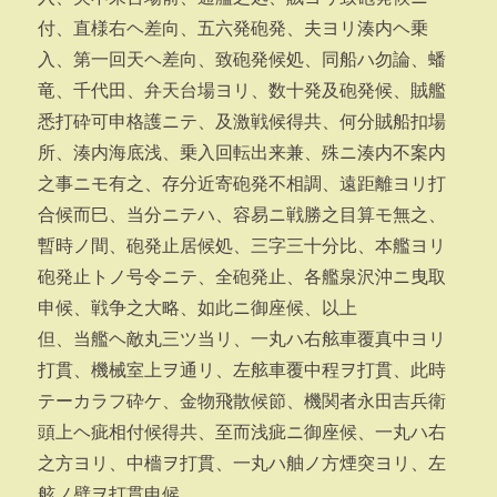
付、直様右ヘ差向、五六発砲発、夫ヨリ湊内ヘ乗
入、第一回天ヘ差向、致砲発候処、同船ハ勿論、蟠
竜、千代田、弁天台場ヨリ、数十発及砲発候、賊艦
悉打砕可申格護ニテ、及激戦候得共、何分賊船扣場
所、湊内海底浅、乗入回転出来兼、殊ニ湊内不案内
之事ニモ有之、存分近寄砲発不相調、遠距離ヨリ打
合候而巳、当分ニテハ、容易ニ戦勝之目算モ無之、
暫時ノ間、砲発止居候処、三字三十分比、本艦ヨリ
砲発止トノ号令ニテ、全砲発止、各艦泉沢沖ニ曳取
申候、戦争之大略、如此ニ御座候、以上
但、当艦ヘ敵丸三ツ当リ、一丸ハ右舷車覆真中ヨリ
打貫、機械室上ヲ通リ、左舷車覆中程ヲ打貫、此時
テーカラフ砕ケ、金物飛散候節、機関者永田吉兵衛
頭上ヘ疵相付候得共、至而浅疵ニ御座候、一丸ハ右
之方ヨリ、中檣ヲ打貫、一丸ハ舳ノ方煙突ヨリ、左
舷ノ壁ヲ打貫申候