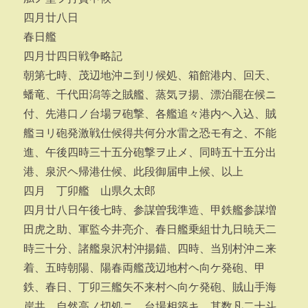
四月廿八日
春日艦
四月廿四日戦争略記
朝第七時、茂辺地沖ニ到リ候処、箱館港内、回天、
蟠竜、千代田潟等之賊艦、蒸気ヲ揚、漂泊罷在候ニ
付、先港口ノ台場ヲ砲撃、各艦追々港内ヘ入込、賊
艦ヨリ砲発激戦仕候得共何分水雷之恐モ有之、不能
進、午後四時三十五分砲撃ヲ止メ、同時五十五分出
港、泉沢ヘ帰港仕候、此段御届申上候、以上
四月 丁卯艦 山県久太郎
四月廿八日午後七時、参謀曽我準造、甲鉄艦参謀増
田虎之助、軍監今井亮介、春日艦乗組廿九日暁天二
時三十分、諸艦泉沢村沖揚錨、四時、当別村沖ニ来
着、五時朝陽、陽春両艦茂辺地村ヘ向ケ発砲、甲
鉄、春日、丁卯三艦矢不来村ヘ向ケ発砲、賊山手海
岸共、自然高ノ切処ニ、台場相築キ、其数凡二十斗