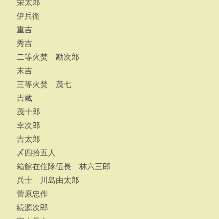
栄太郎
伊兵衛
重吉
秀吉
二等火焚 勘次郎
末吉
三等火焚 茂七
吉蔵
茂十郎
幸次郎
吉太郎
〆四拾五人
箱館在住隊伍長 林六三郎
兵士 川島由太郎
菅原忠作
続源次郎