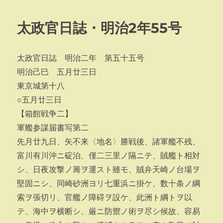
日:
ゴ
リ
太政官日誌・明治2年55号
ー
太政官日誌 明治二年 第五十五号
明治己巳 五月廿三日
東京城第十八
○五月廿三日
【箱館戦争二】
軍艦参謀届書写第二
先月廿九日、矢不来〈地名〉勝戦後、諸軍艦不残、
富川有川沖ニ碇泊、僅二三里ノ隔ニテ、賊艦ト相対
シ、日夜攻撃ノ籌ヲ運スト雖モ、賊弁天崎ノ台場ヲ
堅固ニシ、同崎砂洲ヨリ七重浜ニ掛ケ、数十条ノ綱
索ヲ張切リ、官艦ノ障碍ヲ設ケ、此洲ト綱トヲ以
テ、海中ヲ横断シ、厳ニ防禦ノ術ヲ尽シ候故、容易