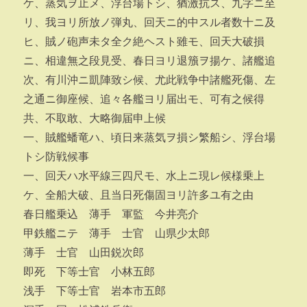
ケ、蒸気ヲ止メ、浮台場トシ、猶激抗ス、九字ニ至
リ、我ヨリ所放ノ弾丸、回天ニ的中スル者数十ニ及
ヒ、賊ノ砲声未タ全ク絶ヘスト雖モ、回天大破損
ニ、相違無之段見受、春日ヨリ退籏ヲ揚ケ、諸艦追
次、有川沖ニ凱陣致シ候、尤此戦争中諸艦死傷、左
之通ニ御座候、追々各艦ヨリ届出モ、可有之候得
共、不取敢、大略御届申上候
一、賊艦蟠竜ハ、頃日来蒸気ヲ損シ繁船シ、浮台場
トシ防戦候事
一、回天ハ水平線三四尺モ、水上ニ現レ候様乗上
ケ、全船大破、且当日死傷固ヨリ許多ユ有之由
春日艦乗込 薄手 軍監 今井亮介
甲鉄艦ニテ 薄手 士官 山県少太郎
薄手 士官 山田鋭次郎
即死 下等士官 小林五郎
浅手 下等士官 岩本市五郎