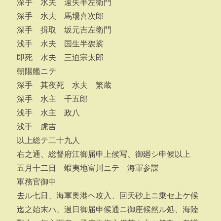
深手 水夫 遠矢半左衛門
深手 水夫 馬場喜次郎
深手 揖取 坂元吉左衛門
浅手 水夫 国生半袈裟
即死 水夫 三迫宗太郎
朝陽艦ニテ
深手 其夜死 水夫 繁蔵
深手 水主 千五郎
浅手 水主 政八
浅手 虎吉
以上総テ二十九人
右之通、総督府江御届申上候写、御廻シ申候以上
五月十二日 蝦夷地富川ニテ 海軍参謀
軍務官御中
去ル七日、海軍奥港ヘ攻入、回天砂上ニ乗セ上ケ候
迄之始末ハ、過日御届申候通ニ御座候然ル処、海陸