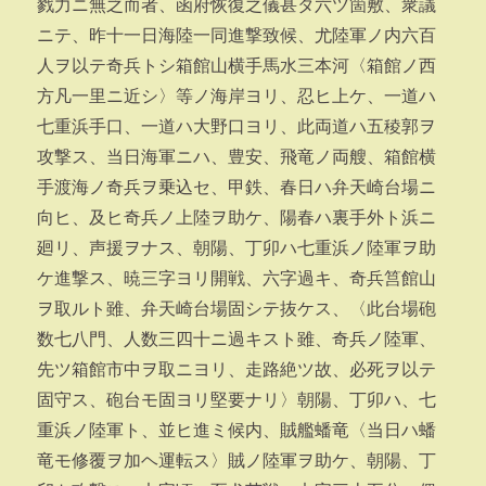
戮力ニ無之而者、函府恢復之儀甚タ六ツ箇敷、衆議
ニテ、昨十一日海陸一同進撃致候、尤陸軍ノ内六百
人ヲ以テ奇兵トシ箱館山横手馬水三本河〈箱館ノ西
方凡一里ニ近シ〉等ノ海岸ヨリ、忍ヒ上ケ、一道ハ
七重浜手口、一道ハ大野口ヨリ、此両道ハ五稜郭ヲ
攻撃ス、当日海軍ニハ、豊安、飛竜ノ両艘、箱館横
手渡海ノ奇兵ヲ乗込セ、甲鉄、春日ハ弁天崎台場ニ
向ヒ、及ヒ奇兵ノ上陸ヲ助ケ、陽春ハ裏手外ト浜ニ
廻リ、声援ヲナス、朝陽、丁卯ハ七重浜ノ陸軍ヲ助
ケ進撃ス、暁三字ヨリ開戦、六字過キ、奇兵筥館山
ヲ取ルト雖、弁天崎台場固シテ抜ケス、〈此台場砲
数七八門、人数三四十ニ過キスト雖、奇兵ノ陸軍、
先ツ箱館市中ヲ取ニヨリ、走路絶ツ故、必死ヲ以テ
固守ス、砲台モ固ヨリ堅要ナリ〉朝陽、丁卯ハ、七
重浜ノ陸軍ト、並ヒ進ミ候内、賊艦蟠竜〈当日ハ蟠
竜モ修覆ヲ加ヘ運転ス〉賊ノ陸軍ヲ助ケ、朝陽、丁