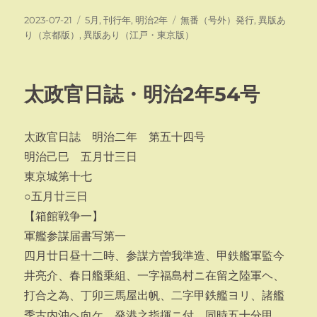
投
カ
タ
2023-07-21
5月
,
刊行年
,
明治2年
無番（号外）発行
,
異版あ
稿
テ
グ
り（京都版）
,
異版あり（江戸・東京版）
日:
ゴ
リ
ー
太政官日誌・明治2年54号
太政官日誌 明治二年 第五十四号
明治己巳 五月廿三日
東京城第十七
○五月廿三日
【箱館戦争一】
軍艦参謀届書写第一
四月廿日昼十二時、参謀方曽我準造、甲鉄艦軍監今
井亮介、春日艦乗組、一字福島村ニ在留之陸軍ヘ、
打合之為、丁卯三馬屋出帆、二字甲鉄艦ヨリ、諸艦
季古内沖ヘ向ケ、発港之指揮ニ付、同時五十分甲