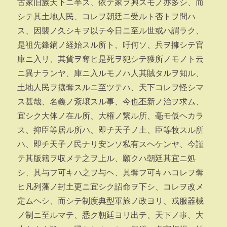
古家旧族天下ニ半ス、依テ家ヲ興スモノ亦多シ、而
シテ其土地人民、コレヲ朝廷ニ受ルト否トヲ問ハ
ス、因襲ノ久シキヲ以テ今日ニ至ル世或ハ謂ラク、
是祖先鋒鏑ノ経始スル所ト、吁何ソ、兵ヲ擁シテ官
庫ニ入リ、其貨ヲ奪ヒ是死ヲ犯シテ獲所ノモノト云
ニ異ナランヤ、庫ニ入ルモノハ人其賊タルヲ知ル、
土地人民ヲ攘奪スルニ至ツテハ、天下コレヲ怪シマ
ス甚哉、名義ノ紊壌スル事、今也丕新ノ治ヲ求ム、
宜シク大体ノ在ル所、大権ノ繋ル所、毫モ仮ヘカラ
ス、抑臣等居ル所ハ、即チ天子ノ土、臣等牧スル所
ハ、即チ天子ノ民ナリ安ンソ私有スヘケンヤ、今謹
テ其版籍ヲ収メテ之ヲ上ル、願クハ朝廷其宜ニ処
シ、其与フ可キハ之ヲ与ヘ、其奪フ可キハコレヲ奪
ヒ凡列藩ノ封土更ニ宜シク詔命ヲ下シ、コレヲ改メ
定ムヘシ、而シテ制度典型軍旅ノ政ヨリ、戎服器械
ノ制ニ至ルマテ、悉ク朝廷ヨリ出テ、天下ノ事、大