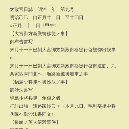
太政官日誌 明治二年 第九号
明治己巳 自正月廿二日 至廿四日
○正月二十二日〈甲午〉
【大宮御方新殿御移徙ノ事】
御布告書写
来月十一日巳刻大宮御方新殿御移徙行啓被仰出候事
○
来月十一日巳刻大宮御方新殿御移徙行啓御道筋、九
条家四脚門北ヘ、順路新殿御着車之事
【鍋島少将隊ヘ御沙汰ノ事】
御沙汰書写
鍋島少将兵隊 創傷之者
征討出張、遠路跋渉云々〈本月九日、毛利宰相中将
兵隊ヘ御沙汰書同文〉
【長崎ノ英人暗殺事件】