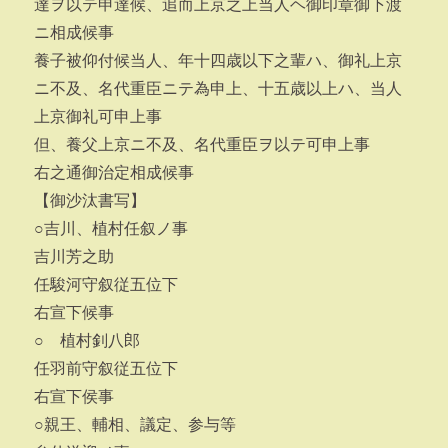
達ヲ以テ申達候、追而上京之上当人ヘ御印章御下渡
ニ相成候事
養子被仰付候当人、年十四歳以下之輩ハ、御礼上京
ニ不及、名代重臣ニテ為申上、十五歳以上ハ、当人
上京御礼可申上事
但、養父上京ニ不及、名代重臣ヲ以テ可申上事
右之通御治定相成候事
【御沙汰書写】
○吉川、植村任叙ノ事
吉川芳之助
任駿河守叙従五位下
右宣下候事
○ 植村釗八郎
任羽前守叙従五位下
右宣下侯事
○親王、輔相、議定、参与等