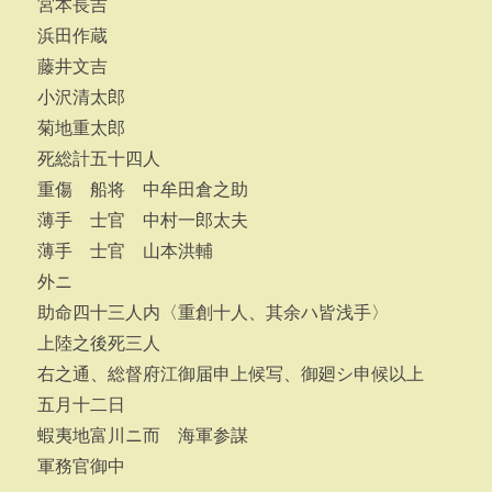
宮本長吉
浜田作蔵
藤井文吉
小沢清太郎
菊地重太郎
死総計五十四人
重傷 船将 中牟田倉之助
薄手 士官 中村一郎太夫
薄手 士官 山本洪輔
外ニ
助命四十三人内〈重創十人、其余ハ皆浅手〉
上陸之後死三人
右之通、総督府江御届申上候写、御廻シ申候以上
五月十二日
蝦夷地富川ニ而 海軍参謀
軍務官御中