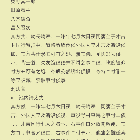
栗野真一郎
田原養柏
八木鎌斎
昌永賢次
其方共、於長崎表、一昨年七月六日夜同藩金子才吉
ト同行遊歩中、道路致酔倒候外国人ヲ才吉及斬殺候
節、其方共仕形モ可有之処、無其儀、見捨逃去候
ハ、背士道、失友誼候始末不埒之事ニ候、屹度被仰
付方モ可有之処、今般公然訴出候段、奇特ニ付罪一
等ヲ被減、禁錮申付候事
刑法官
○ 池内清太夫
其方儀、一昨年七月六日夜、於長崎表、同藩金子才
吉、外国人ヲ及斬殺候後、重役野村東馬之申付ニ依
リ、才吉同行七人之者ヘ、右事件口外致間敷趣、其
方ヨリ申含メ候由、右事件ニ付テハ、他藩之難儀莫