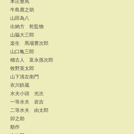
本庄豊馬
牛島鹿之助
山田為八
出納方 乾監物
山脇大三郎
楽生 馬場豊次郎
山口亀三郎
稽古人 富永孫次郎
牧野英太郎
山下清左衛門
衣川鉄蔵
水夫小頭 光次
一等水夫 岩吉
二等水夫 由太郎
卯之助
順作