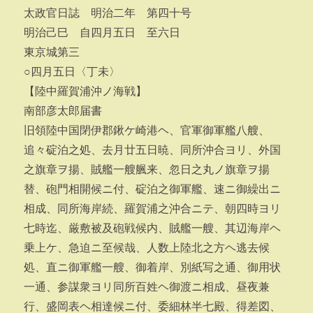
太政官日誌 明治二年 第四十号
明治己巳 自四月五日 至六日
東京城第三
○四月五日〈丁未〉
【陸中羅賀浦沖ノ海戦】
南部彦太郎届書
旧領陸中国閉伊郡鍬ケ崎港ヘ、官軍御軍艦八艘、
追々碇泊之処、去月廿五日暁、同所沖合ヨリ、外国
之旗章ヲ揚、賊艦一艘䑺来、忽日之丸ノ旗章ヲ揚
替、砲門相開候ニ付、碇泊之御軍艦、速ニ御繰出ニ
相成、同所海岸続、羅賀浦之沖合ニテ、朝四時ヨリ
七時迄、厳敷被及砲戦候内、賊艦一艘、其辺海岸ヘ
乗上ケ、急迫ニ至候哉、人数上陸北之方ヘ逃去候
処、直ニ御軍艦一艘、御着岸、別紙写之通、御用状
一通、参謀衆ヨリ同所百姓ヘ御渡ニ相成、昼夜兼
行、盛岡表ヘ相達候ニ付、委細林半七殿、得差図、