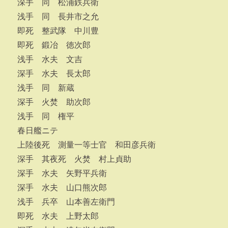
深手 同 松浦鉄兵衛
浅手 同 長井市之允
即死 整武隊 中川豊
即死 鍛冶 徳次郎
浅手 水夫 文吉
深手 水夫 長太郎
浅手 同 新蔵
深手 火焚 助次郎
浅手 同 権平
春日艦ニテ
上陸後死 測量一等士官 和田彦兵衛
深手 其夜死 火焚 村上貞助
深手 水夫 矢野平兵衛
深手 水夫 山口熊次郎
浅手 兵卒 山本善左衛門
即死 水夫 上野太郎