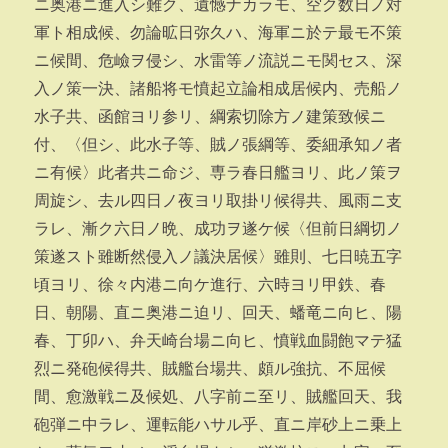
ニ奥港ニ進入シ難ク、遺憾ナカラモ、空ク数日ノ対
軍ト相成候、勿論昿日弥久ハ、海軍ニ於テ最モ不策
ニ候間、危嶮ヲ侵シ、水雷等ノ流説ニモ関セス、深
入ノ策一決、諸船将モ憤起立論相成居候内、売船ノ
水子共、函館ヨリ参リ、綱索切除方ノ建策致候ニ
付、〈但シ、此水子等、賊ノ張綱等、委細承知ノ者
ニ有候〉此者共ニ命ジ、専ラ春日艦ヨリ、此ノ策ヲ
周旋シ、去ル四日ノ夜ヨリ取掛リ候得共、風雨ニ支
ラレ、漸ク六日ノ晩、成功ヲ遂ケ候〈但前日綱切ノ
策遂スト雖断然侵入ノ議決居候〉雖則、七日暁五字
頃ヨリ、徐々内港ニ向ケ進行、六時ヨリ甲鉄、春
日、朝陽、直ニ奥港ニ迫リ、回天、蟠竜ニ向ヒ、陽
春、丁卯ハ、弁天崎台場ニ向ヒ、憤戦血闘飽マテ猛
烈ニ発砲候得共、賊艦台場共、頗ル強抗、不屈候
間、愈激戦ニ及候処、八字前ニ至リ、賊艦回天、我
砲弾ニ中ラレ、運転能ハサル乎、直ニ岸砂上ニ乗上