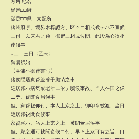
方角 地名
従是□□府
従是□□県 支配所
諸州府県、境界木標認方、区々ニ相成候テハ不宜候
ニ付、以来右之通、御定ニ相成候間、此段為心得相
達候事
○二十三日〈乙未〉
御講釈始
【各藩ヘ御達書写】
諸侯隠居家督並養子願済之事
隠居願ハ病気或老年ニ依テ願候事故、当人在国之侭
ニテ、被聞食届候事
但、家督被仰付、本人上京之上、御印章被渡、当日
隠居願被聞食候事
家督願ハ、当人上京之上、被聞食届候事
但、願之通可被聞食候ニ付、早々上京可有之旨、口