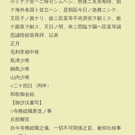
小トナク皆一ニ帰セシムヘシ、然後ニ名実相得、始
テ海外各国ト並立ヘシ、是朝廷今日ノ急務ニシテ、
又臣子ノ責ナリ、故ニ臣某等不肖謭劣ヲ顧ミス、敢
テ鄙衷ヲ献ス、天日ノ明、幸ニ照臨ヲ賜ヘ臣某等誠
恐誠惶頓首再拝、以表
正月
毛利宰相中将
島津少将
鍋島少将
山内少将
○二十四日〈丙申〉
和歌御会始
【御沙汰書写】
○寺務総職更迭ノ事
兵部卿宮
自今寺務総職之儀、一切不可関係之旨、被仰出候事