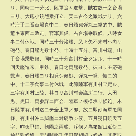
リ、同時二十分比、陸軍追々進撃、賊右数十之台場
ヨリ、大砲小銃烈敷打立、実ニ古今之激戦ナリ、六
時海手二番台場真中ニ、春日艦発弾丸三発的中、賊
驚キ東西ニ敗走、官軍其侭、右台場乗取候、八時食
事ニ付休戦、同時三十分諸艦、又々矢不来村ヘ向ケ
砲発、春日艦尢数十発、十時十五分、富川村端、山
手台場乗取候、同時三十分富川村全ク定ル、十一時
回天艦進来、甲鉄、春日之両艦数発、彼ヨリモ応砲
数声、春日艦ヨリ相発シ候処、弾丸一発、慥ニ的
中、十二字食事ニ付休戦、此節陸軍有川村ヲ定ル、
三字有川村上陸、其ヨリ富川村会議所ニ行、大田
黒、黒田、両参謀ニ面会、陸軍ノ模様承リ候処、本
日陸軍有川村迄ニテ全止軍ノ趣、故ニ即刻海軍モ同
様、有川村沖ニ賊艦ニ対碇致シ候、五月朔日暁天五
字、昨夜甲鉄、朝陽之両艦、斥候ノ為箱館山近傍ニ
通航致候処、天明賊艦千代田形相顕レ候故、其侭取