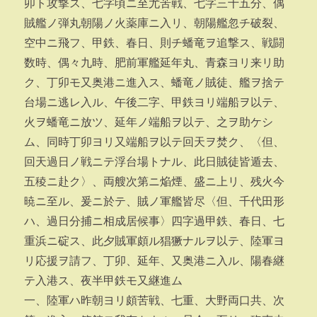
卯ト攻撃ス、七字頃ニ至尤苦戦、七字三十五分、偶
賊艦ノ弾丸朝陽ノ火薬庫ニ入リ、朝陽艦忽チ破裂、
空中ニ飛フ、甲鉄、春日、則チ蟠竜ヲ追撃ス、戦闘
数時、偶々九時、肥前軍艦延年丸、青森ヨリ来リ助
ク、丁卯モ又奥港ニ進入ス、蟠竜ノ賊徒、艦ヲ捨テ
台場ニ逃レ入ル、午後二字、甲鉄ヨリ端船ヲ以テ、
火ヲ蟠竜ニ放ツ、延年ノ端船ヲ以テ、之ヲ助ケシ
ム、同時丁卯ヨリ又端船ヲ以テ回天ヲ焚ク、〈但、
回天過日ノ戦ニテ浮台場トナル、此日賊徒皆遁去、
五稜ニ赴ク〉、両艘次第ニ焔煙、盛ニ上リ、残火今
暁ニ至ル、爰ニ於テ、賊ノ軍艦皆尽〈但、千代田形
ハ、過日分捕ニ相成居候事〉四字過甲鉄、春日、七
重浜ニ碇ス、此夕賊軍頗ル猖獗ナルヲ以テ、陸軍ヨ
リ応援ヲ請フ、丁卯、延年、又奥港ニ入ル、陽春継
テ入港ス、夜半甲鉄モ又継進ム
一、陸軍ハ昨朝ヨリ頗苦戦、七重、大野両口共、次