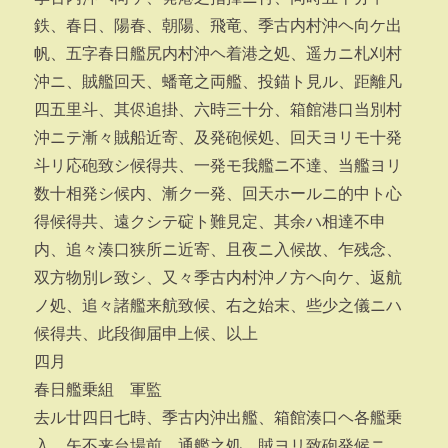
鉄、春日、陽春、朝陽、飛竜、季古内村沖ヘ向ケ出
帆、五字春日艦尻内村沖ヘ着港之処、遥カニ札刈村
沖ニ、賊艦回天、蟠竜之両艦、投錨ト見ル、距離凡
四五里斗、其侭追掛、六時三十分、箱館港口当別村
沖ニテ漸々賊船近寄、及発砲候処、回天ヨリモ十発
斗リ応砲致シ候得共、一発モ我艦ニ不達、当艦ヨリ
数十相発シ候内、漸ク一発、回天ホールニ的中ト心
得候得共、遠クシテ碇ト難見定、其余ハ相達不申
内、追々湊口狭所ニ近寄、且夜ニ入候故、乍残念、
双方物別レ致シ、又々季古内村沖ノ方ヘ向ケ、返航
ノ処、追々諸艦来航致候、右之始末、些少之儀ニハ
候得共、此段御届申上候、以上
四月
春日艦乗組 軍監
去ル廿四日七時、季古内沖出艦、箱館湊口ヘ各艦乗
入、矢不来台場前、通艦之処、賊ヨリ致砲発候ニ