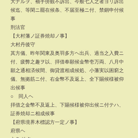
大ナルヲ、袖手傍観不訴出、今般七人之者ヨリ訴出
候迄、等閑ニ罷在候条、不届至極ニ付、禁錮申付候
事
刑法官
【大村藩ノ証券焼却ノ事】
大村丹後守
其方儀、昨年関東及奥羽多方ヘ出兵、過当之入費ニ
付、疲弊之趣ヲ以、拝借奉願候金幣壱万両、八月中
願之通相済候間、御貸渡相成候処、小藩実以困窮之
儀、無拠筋ニ付、右金幣不及返上、全下賜候様被仰
出候事
○ 同人ヘ
拝借之金幣不及返上、下賜候様被仰出候ニ付テハ、
証券焼却ニ相成候事
【府県境界木標認方一定ノ事】
府県ヘ