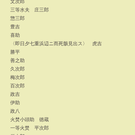
文次郎
三等水夫 庄三郎
惣三郎
豊吉
喜助
〈即日夕七重浜辺ニ而死骸見出ス〉 虎吉
勝平
善之助
久次郎
梅次郎
百次郎
政吉
伊助
政八
火焚小頭助 徳蔵
一等火焚 平次郎