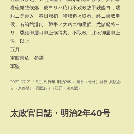
巻砲発致候処、彼ヨリハ応砲不致候故甲鉄艦ヨリ端
船ニテ乗入、春日艦初、諸艦追々取巻、終ニ乗取申
候、右箱館港内、戦争ノ大略ニ御座候、尤諸艦将ヨ
リ、委細御届可申上候得共、不取敢、此段御届申上
候、以上
五月
軍艦乗込 参謀
軍監
投
カ
タ
2023-07-21
5月
,
刊行年
,
明治2年
無番（号外）発行
,
異版あ
稿
テ
グ
り（京都版）
,
異版あり（江戸・東京版）
日:
ゴ
リ
ー
太政官日誌・明治2年40号