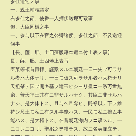
参仕送迎ノ事
一、親王輔相議定
右参仕之節、使番一人拝伏送迎可致事
但、大臣同様之事
一、参与以下在官之公卿諸侯、参仕之節、不及送迎
候事
【長、薩、肥、土四藩版籍奉還ニ付上表ノ事】
長、薩、肥、土四藩上表写
臣某等頓首再拝、謹案スルニ朝廷一日モ失フ可ラサ
ル者ハ大体ナリ、一日モ仮ス可ラサル者ハ大権ナリ
天祖肇テ国ヲ開キ基ヲ建玉ヒシヨリ皇〓一系万世無
窮、普天率土其有ニ非サルハナク、其臣ニ非サルハ
ナシ、是大体トス、且与ヘ且奪ヒ、爵禄以テ下ヲ維
持シ尺土モ私ニ有スル事能ハス、一民モ私ニ攘ム事
能ハス、是大権トス、在昔朝廷海内ヲ〓馭スル、一
ニコレニヨリ、聖躬之ヲ親ラス、故ニ名実並立テ、