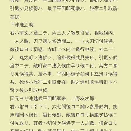
去候、然ル処、平四郎事無心元存シ、最初ノ場所ヘ
引返シ見候得ハ、最早平四郎死骸ハ、旅宿ニ引取罷
在候
下津鹿之助
右ハ前文ノ通ニテ、両三人ノ敵ヲ引受、相戦候内、
一人ノ敵、刀ヲ落シ候透間ニ、一ト太刀切付候処、
敵後ロヨリ切懸、寺町上ヘ向ヒ遁行申候、外ニ一
人、丸太町ヲ逃候ヲ、追掛候得共見失ヒ、引返シ候
途中ニテ、敵町家ニ逃入候由承リ候ニ付、其方ニ参
リ見候得共、居不申、平四郎様子如何ト立帰リ候得
共、死体ハ旅宿ニ引取罷在、助之進引取候時刻トハ
暫ク後レ引取申候
国元ヨリ連越候平四郎家来 上野友次郎
右ハ駕ヨリ引下リ、六七間後ロニ離レ参居候内、銃
声相聞ヘ候付、駆付候処、敵後ロヨリ横腹ヲ払候ニ
付見返リ、其者ヘ切付ケ候処ヲ一人之敵、横合ヨリ