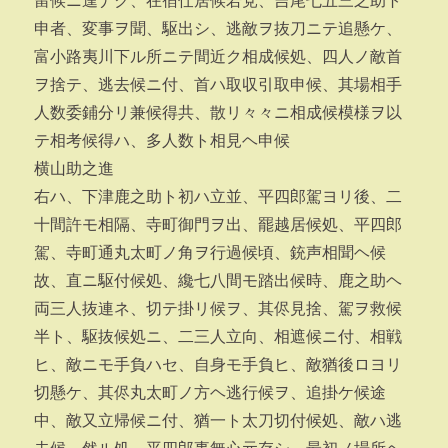
留候ニ遑ナク、在宿仕居候若党、吉尾七五三之助ト
申者、変事ヲ聞、駆出シ、逃敵ヲ抜刀ニテ追懸ケ、
富小路夷川下ル所ニテ間近ク相成候処、四人ノ敵首
ヲ捨テ、逃去候ニ付、首ハ取収引取申候、其場相手
人数委鋪分リ兼候得共、散リ々々ニ相成候模様ヲ以
テ相考候得ハ、多人数ト相見ヘ申候
横山助之進
右ハ、下津鹿之助ト初ハ立並、平四郎駕ヨリ後、二
十間許モ相隔、寺町御門ヲ出、罷越居候処、平四郎
駕、寺町通丸太町ノ角ヲ行過候頃、銃声相聞ヘ候
故、直ニ駆付候処、纔七八間モ踏出候時、鹿之助ヘ
両三人抜連ネ、切テ掛リ候ヲ、其侭見捨、駕ヲ救候
半ト、駆抜候処ニ、二三人立向、相遮候ニ付、相戦
ヒ、敵ニモ手負ハセ、自身モ手負ヒ、敵猶後ロヨリ
切懸ケ、其侭丸太町ノ方ヘ逃行候ヲ、追掛ケ候途
中、敵又立帰候ニ付、猶一ト太刀切付候処、敵ハ逃