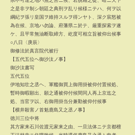
県不可達之地ハ無之筈ニ候、若脱藉之徒、暗ニ天下
之是非ヲ制シ朝廷之典刑ヲ乱リ候様ニテハ、何ヲ以
綱紀ヲ張リ皇国ヲ維持スルヲ得ンヤト、深ク宸怒被
為在候、京地ハ勿論、府藩県ニ於テ、厳重探索ヲ遂
ケ、且平常無油断取締方、屹度可相立旨被仰出候事
○八日〈庚辰〉
御修法於真言院代被行
【五代五位ヘ御沙汰ノ事】
御沙汰書写
五代五位
伊地知壮之丞ヘ、軍艦御買上御用掛被仰付置候処、
暫時御暇願出、願之通被仰付候間同人再上京迄之
処、当官ヲ以、右御用掛当分兼勤被仰付候事
【横井殺害ノ首魁鹿島又之丞ノ事】
徳川三位中将
其方家来石川佐渡元家来之由、一旦法体ニテ京都檀