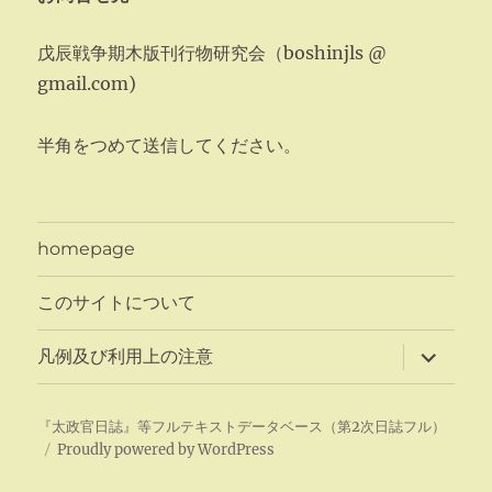
戊辰戦争期木版刊行物研究会（boshinjls @
gmail.com)
半角をつめて送信してください。
homepage
このサイトについて
サ
凡例及び利用上の注意
ブ
メ
ニ
ュ
『太政官日誌』等フルテキストデータベース（第2次日誌フル）
ー
Proudly powered by WordPress
を
展
開