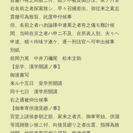
旨趣ハ有之間敷ニ付、姑ク不被及御沙汰、依テ只管
右名前之者探索致シ、早々召捕差出、弥従来之素志
貫徹可為致旨、此度申付候事
但、名前之者ハ勿論隊中連累之者有之儀モ難計候
間、当時在京之者ハ申ニ不及、在所表人別、夫々ヘ
申達、精々吟味ヲ遂ケ、逐一刑法官ヘ可申出候事
別紙
前岡力尾 中井刀禰尾 松本文助
【皇学、漢学開講ノ事】
御達書写
来ル十五日 皇学所開講
同十七日 漢学所開講
右之通被仰出候事
【御車寄供溜見廻ノ事】
宮堂上諸侯参朝之節、家来之者共、御車寄始、供溜
等混雑致シ候ニ付、向後見廻リ之者出置、指揮為致