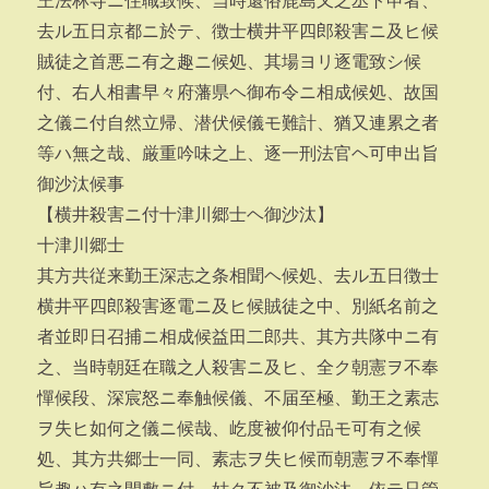
王法林寺ニ住職致候、当時還俗鹿島又之丞ト申者、
去ル五日京都ニ於テ、徴士横井平四郎殺害ニ及ヒ候
賊徒之首悪ニ有之趣ニ候処、其場ヨリ逐電致シ候
付、右人相書早々府藩県ヘ御布令ニ相成候処、故国
之儀ニ付自然立帰、潜伏候儀モ難計、猶又連累之者
等ハ無之哉、厳重吟味之上、逐一刑法官ヘ可申出旨
御沙汰候事
【横井殺害ニ付十津川郷士ヘ御沙汰】
十津川郷士
其方共従来勤王深志之条相聞ヘ候処、去ル五日徴士
横井平四郎殺害逐電ニ及ヒ候賊徒之中、別紙名前之
者並即日召捕ニ相成候益田二郎共、其方共隊中ニ有
之、当時朝廷在職之人殺害ニ及ヒ、全ク朝憲ヲ不奉
憚候段、深宸怒ニ奉触候儀、不届至極、勤王之素志
ヲ失ヒ如何之儀ニ候哉、屹度被仰付品モ可有之候
処、其方共郷士一同、素志ヲ失ヒ候而朝憲ヲ不奉憚