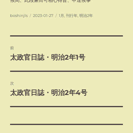
候間、此段兼而可相心得旨、申達候事
投
投
カ
boshinjls
2023-01-27
1月
,
刊行年
,
明治2年
稿
稿
テ
者
日:
ゴ
リ
ー
投
前
稿
太政官日誌・明治2年1号
前
の
ナ
投
ビ
稿:
次
ゲ
太政官日誌・明治2年4号
次
の
ー
投
シ
稿:
ョ