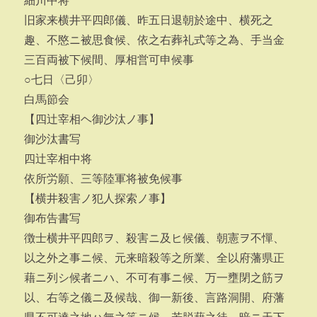
細川中将
旧家来横井平四郎儀、昨五日退朝於途中、横死之
趣、不愍ニ被思食候、依之右葬礼式等之為、手当金
三百両被下候間、厚相営可申候事
○七日〈己卯〉
白馬節会
【四辻宰相ヘ御沙汰ノ事】
御沙汰書写
四辻宰相中将
依所労願、三等陸軍将被免候事
【横井殺害ノ犯人探索ノ事】
御布告書写
徴士横井平四郎ヲ、殺害ニ及ヒ候儀、朝憲ヲ不憚、
以之外之事ニ候、元来暗殺等之所業、全以府藩県正
藉ニ列シ候者ニハ、不可有事ニ候、万一壅閉之筋ヲ
以、右等之儀ニ及候哉、御一新後、言路洞開、府藩