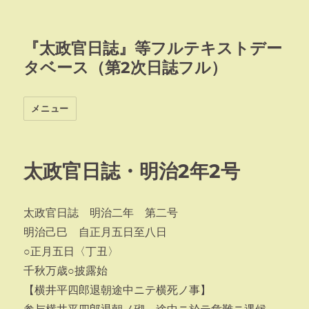
『太政官日誌』等フルテキストデー
タベース（第2次日誌フル）
メニュー
太政官日誌・明治2年2号
太政官日誌 明治二年 第二号
明治己巳 自正月五日至八日
○正月五日〈丁丑〉
千秋万歳○披露始
【横井平四郎退朝途中ニテ横死ノ事】