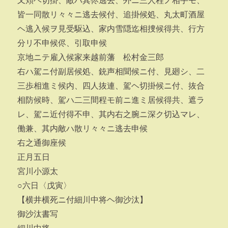
又頬ヘ切掛、敵ハ其侭逃去、外ニ三人程ノ相手モ、
皆一同散リ々々ニ逃去候付、追掛候処、丸太町酒屋
ヘ逃入候ヲ見受駆込、家内雪隠迄相捜候得共、行方
分リ不申候侭、引取申候
京地ニテ雇入候家来越前藩 松村金三郎
右ハ駕ニ付副居候処、銃声相聞候ニ付、見廻シ、二
三歩相進ミ候内、四人抜連、駕ヘ切掛候ニ付、抜合
相防候時、駕ハ二三間程モ前ニ進ミ居候得共、遮ラ
レ、駕ニ近付得不申、其内右之腕ニ深ク切込マレ、
働兼、其内敵ハ散リ々々ニ逃去申候
右之通御座候
正月五日
宮川小源太
○六日〈戊寅〉
【横井横死ニ付細川中将ヘ御沙汰】
御沙汰書写