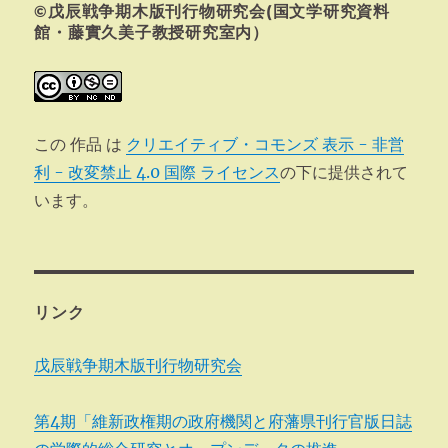
©戊辰戦争期木版刊行物研究会(国文学研究資料
ン
館・藤實久美子教授研究室内）
この 作品 は
クリエイティブ・コモンズ 表示 - 非営
利 - 改変禁止 4.0 国際 ライセンス
の下に提供されて
います。
リンク
戊辰戦争期木版刊行物研究会
第4期「維新政権期の政府機関と府藩県刊行官版日誌