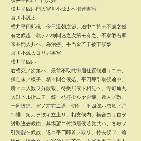
横井平四郎 門人共
横井平四郎門人宮川小源太ヘ御達書写
宮川小源太
横井平四郎儀、今日退朝之節、途中ニ於テ不慮之儀
有之候趣、就テハ御聞込之次第モ有之、不取敢右家
来並門人共ヘ、為治療、手当金若干被下候事
宮川小源太ヨリ届書写
横井平四郎
右横死ノ次第ハ、最前不取敢御届仕置候通リニテ、
猶仕末ノ様子、精々聞合候処、平四郎引取候途中、
所々ニ人数ヲ分散致、待受居候ト相見ヘ、寺町通丸
太町下ル所ニテ、銃一発打掛ルヤ否哉、数人ノ敵、
一同抜進、駕ノ左右ニ逼、切付、平四郎ハ忽駕ノ戸
押排、短刀ヲ抜キ立上リ、相支候内、横合ヨリ首ヲ
討取逃去候由、其場駕ニ付添居候若党共ハ、各敵ヲ
引受罷在候故、遂ニ平四郎首ヲ取リ、持去候ヲ、追