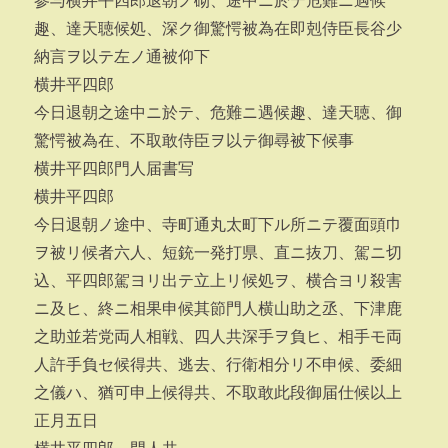
参与横井平四郎退朝ノ砌、途中ニ於テ危難ニ遇候
趣、達天聴候処、深ク御驚愕被為在即剋侍臣長谷少
納言ヲ以テ左ノ通被仰下
横井平四郎
今日退朝之途中ニ於テ、危難ニ遇候趣、達天聴、御
驚愕被為在、不取敢侍臣ヲ以テ御尋被下候事
横井平四郎門人届書写
横井平四郎
今日退朝ノ途中、寺町通丸太町下ル所ニテ覆面頭巾
ヲ被リ候者六人、短銃一発打県、直ニ抜刀、駕ニ切
込、平四郎駕ヨリ出テ立上リ候処ヲ、横合ヨリ殺害
ニ及ヒ、終ニ相果申候其節門人横山助之丞、下津鹿
之助並若党両人相戦、四人共深手ヲ負ヒ、相手モ両
人許手負セ候得共、逃去、行衛相分リ不申候、委細
之儀ハ、猶可申上候得共、不取敢此段御届仕候以上
正月五日