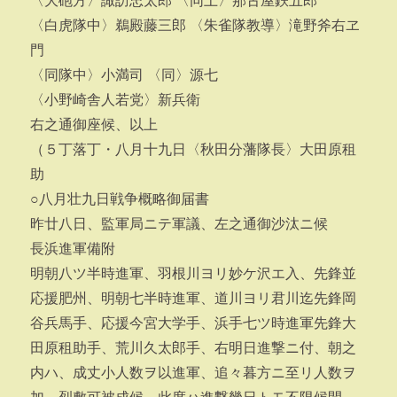
〈大砲方〉諏訪忠太郎 〈同上〉那古屋鉄五郎
〈白虎隊中〉鵜殿藤三郎 〈朱雀隊教導〉滝野斧右ヱ
門
〈同隊中〉小満司 〈同〉源七
〈小野崎舎人若党〉新兵衛
右之通御座候、以上
（５丁落丁・八月十九日〈秋田分藩隊長〉大田原租
助
○八月壮九日戦争概略御届書
昨廿八日、監軍局ニテ軍議、左之通御沙汰ニ候
長浜進軍備附
明朝八ツ半時進軍、羽根川ヨリ妙ケ沢エ入、先鋒並
応援肥州、明朝七半時進軍、道川ヨリ君川迄先鋒岡
谷兵馬手、応援今宮大学手、浜手七ツ時進軍先鋒大
田原租助手、荒川久太郎手、右明日進撃ニ付、朝之
内ハ、成丈小人数ヲ以進軍、追々暮方ニ至リ人数ヲ