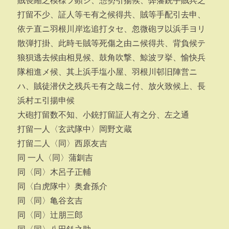
賊畏縮之模様ヲ顕シ、惣勢引揚候、弊藩銃手賊兵之
打留不少、証人等モ有之候得共、賊等手配引去申、
依テ直ニ羽根川岸迄追打タセ、忽微砲ヲ以浜手ヨリ
散弾打掛、此時モ賊等死傷之由ニ候得共、背負候テ
狼狽逃去候由相見候、鼓角吹撃、鯨波ヲ挙、愉快兵
隊相進メ候、其上浜手塩小屋、羽根川邨旧陣営ニ
ハ、賊徒潜伏之残兵モ有之哉ニ付、放火致候上、長
浜村エ引揚申候
大砲打留数不知、小銃打留証人有之分、左之通
打留一人〈玄武隊中〉岡野文蔵
打留二人〈同〉西原友吉
同 一人〈同〉蒲釧吉
同〈同〉木呂子正輔
同〈白虎隊中〉奥倉孫介
同〈同〉亀谷玄吉
同〈同〉辻朋三郎