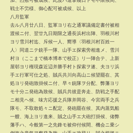
加、烈敷可被成候、此度ハ進撃幾日トモ不限候間、
戦士不労様、御心配可被成候、以上
八月監軍
去ル八月廿八日、監軍ヨリ右之通軍議備定書付被相
渡候ニ付、翌廿九日期限之通長浜村出陣、羽根川村
ヨリ雪川村迄、斥候一人、嚮導〈羽根川村百姓一
人〉同道ニテ銃手一隊、山手エ探索旁相進メ、雪川
村ヨ（ここまで橋本博本で校正）リ一陣合テ、上新
屋邨ヨリ権現森近辺并勝手村ト探索ヲ遂、夫ヨリ浜
手エ行軍可仕之処、賊兵共川向高山ニ候望罷在、其
処ヨリ発砲致掛候ニ付、早々銃隊ヲ分配、弊藩ヨリ
モ十分ニ発砲為致候、賊兵共彼是奔走、防戦之手配
ニ相見ヘ候、味方応援之兵隊并岡谷、今宮両手之兵
隊モ、不取敢処々ニ配定、発砲罷在候、其内蒸気船
一艘、海上ヨリ進来、賊之山手エ大砲打掛候、偖弊
藩手ハ、今般第一之先鋒モ被仰付候間、機会ニ乗シ