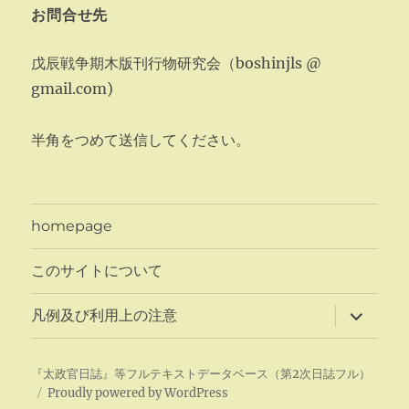
お問合せ先
戊辰戦争期木版刊行物研究会（boshinjls @
gmail.com)
半角をつめて送信してください。
homepage
このサイトについて
サ
凡例及び利用上の注意
ブ
メ
ニ
ュ
『太政官日誌』等フルテキストデータベース（第2次日誌フル）
ー
Proudly powered by WordPress
を