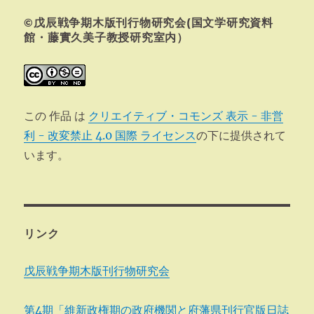
ョ
©戊辰戦争期木版刊行物研究会(国文学研究資料
ン
館・藤實久美子教授研究室内）
この 作品 は
クリエイティブ・コモンズ 表示 - 非営
利 - 改変禁止 4.0 国際 ライセンス
の下に提供されて
います。
リンク
戊辰戦争期木版刊行物研究会
第4期「維新政権期の政府機関と府藩県刊行官版日誌