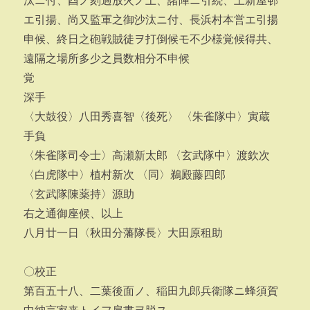
汰ニ付、酉ノ刻過放火ノ上、諸陣ニ引続、上新屋邨
エ引揚、尚又監軍之御沙汰ニ付、長浜村本営エ引揚
申候、終日之砲戦賊徒ヲ打倒候モ不少様覚候得共、
遠隔之場所多少之員数相分不申候
覚
深手
〈大鼓役〉八田秀喜智〈後死〉 〈朱雀隊中〉寅蔵
手負
〈朱雀隊司令士〉高瀬新太郎 〈玄武隊中〉渡欽次
〈白虎隊中〉植村新次 〈同〉鵜殿藤四郎
〈玄武隊陳薬持〉源助
右之通御座候、以上
八月廿一日〈秋田分藩隊長〉大田原租助
〇校正
第百五十八、二葉後面ノ、稲田九郎兵衛隊ニ蜂須賀