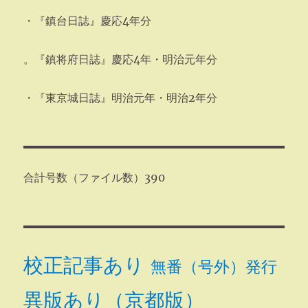
・『鎮台日誌』慶応4年分
。『鎮将府日誌』慶応4年・明治元年分
・『東京城日誌』明治元年・明治2年分
合計号数（ファイル数）390
校正記事あり
無番（号外）発行
異版あり（京都版）