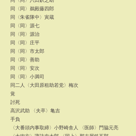
同〈同〉八田釟之助
同〈同〉鵜殿藤四郎
同〈朱雀隊中〉寅蔵
同〈同〉源七
同〈同〉源治
同〈同〉庄平
同〈同〉市太郎
同〈同〉善助
同〈同〉安次
同〈同〉小満司
同二人〈大田原租助若党〉梅次
覚
討死
高沢武助 〈夫卒〉亀吉
手負
〈大番頭内事取締〉小野崎舎人 〈医師〉門脇元亮