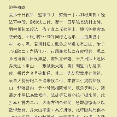
○
戦争概略
去ル十日夜半、監軍ヨリ、弊藩一手ハ羽根川邨エ繰
込可申段、御沙汰ニ付、翌十一日早暁長浜村出陣、
羽根川邨エ繰込、依テ直ニ斥候差出、地形等探索為
致候処、羽根川邨ハ澗谷同様之地形、且道川勝手
村、妙ヶ沢、若川村辺エ数多之間道モ有之由、附テ
ハ孤陣ニテ之防守ハ、行届兼候哉ニ存候得共、兎ニ
角巡邏番兵日夜無怠、差出置候処、十八日卯上剋比
弁天山ト申山エ、叛賊乗大霧、雪川間道ヨリ襲来
候、番兵之者号砲相通、其上一先防禦致度存候処、
最早大勢発砲ニテ進来候ニ付、本営エ引揚罷帰候
由、弊藩営内ニテハ号砲相聞候間、鼓角ヲ鳴シ、諸
藩之小屋払為致候内、賊徒等烈敷小銃打掛来候、此
折幸ヒ営内ニハ、大砲方詰合候間、急即忽微砲ヲ以
散弾数発、弁天山半腹エ為打掛候、此時賊兵死傷不