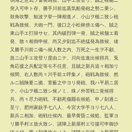
倒海之意気ヲ奮発為致、山手エ攻登リ、賊之根拠ニ
突入可申ト存、勝手川前迄蒸気船発砲之勢ニ乗シ、
鼓角吹撃、鯨波ヲ挙一陣相進メ、小山ヲ楯ニ致シ砲
戦為致候、大砲一門、後口之小松林傍エ備ヘ、賊之
東山手エ打掛サセ、其内破烈弾一発、賊之候舗エ着
発、散々相倒申候、尚又夕刻迄不絶猛発為致候、偖
又勝手川前ニ備ヘ候人数之内、万死之一生ヲ不顧、
急ニ山手エ攻登リ度由ニテ、川向迄進出候得共、兎
角応援之兵配定等モ不任意、且賊之新兵追々相加リ
候間、右人数尚々川手前エ呼集メ、砲戦為致候、然
ルニ賊険要ニ拠、萱薮之中ヨリ発砲、我ハ平易ニ居
テ、小山ヲ楯ニ致シ候ノミ、殊ノ外苦戦ニ覚候得
共、尚々尽力砲戦、不顧死傷罷在候処、申ノ刻過ニ
至リ、肥州家銃手七八人、今宮大学手ヨリ七八人、
新兵ニ相加、砲戦仕候内、最早黄昏ニ候処、監軍ヨ
リ勝手村エ放火致シ、諸陣上新屋村エ引揚可申御沙