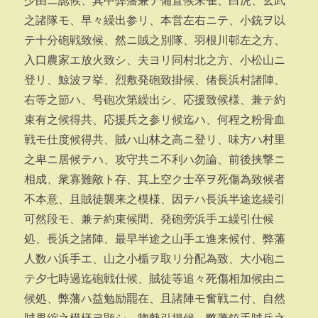
少由ニ認候、其中弊藩兼テ備置候朱雀、白虎、玄武
之諸隊モ、早々繰出参リ、本営左右ニテ、小銃ヲ以
テ十分砲戦致候、然ニ賊之別隊、羽根川邨左之方、
入口農家エ放火致シ、夫ヨリ同村北之方、小松山ニ
登リ、鯨波ヲ挙、烈敷発砲致掛候、偖長浜村諸陣、
右等之節ハ、号砲次第繰出シ、応援致候様、兼テ約
束有之候得共、応援兵之参リ候迄ハ、何程之粉骨血
戦モ仕度候得共、賊ハ山林之高ニ登リ、味方ハ村里
之卑ニ居候テハ、攻守共ニ不利ハ勿論、前後挟撃ニ
相成、衆寡難敵ト存、其上空ク士卒ヲ死傷為致候者
不本意、且賊徒襲来之模様、因テハ長浜半途迄繰引
可然段モ、兼テ約束候間、発砲旁浜手エ繰引仕候
処、長浜之諸陣、最早半途之山手エ進来候付、弊藩
人数ハ浜手エ、山之小楯ヲ取リ分配為致、大小砲ニ
テ夕七時過迄砲戦仕候、賊徒等追々死傷相加候由ニ
候処、弊藩ハ益勉励罷在、且諸陣モ奮戦ニ付、自然