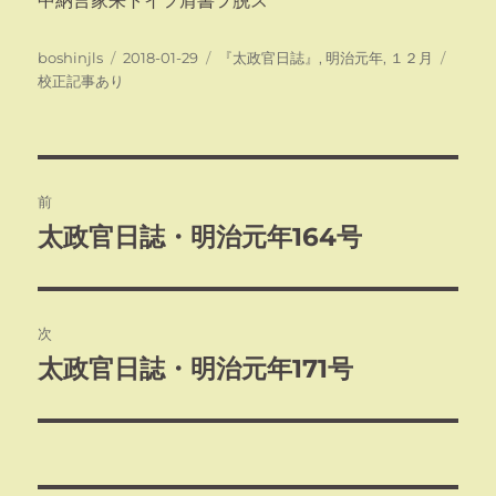
中納言家来トイフ肩書ヲ脱ス
投
投
カ
タ
boshinjls
2018-01-29
『太政官日誌』
,
明治元年
,
１２月
稿
稿
テ
グ
校正記事あり
者
日:
ゴ
リ
ー
投
前
稿
太政官日誌・明治元年164号
前
の
ナ
投
ビ
稿:
次
ゲ
太政官日誌・明治元年171号
次
の
ー
投
シ
稿: