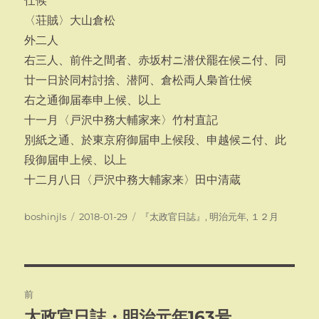
仕候
〈荘賊〉大山倉松
外二人
右三人、前件之間者、赤坂村ニ潜伏罷在候ニ付、同
廿一日於同村討捨、潜阿、倉松両人梟首仕候
右之通御届奉申上候、以上
十一月〈戸沢中務大輔家来〉竹村直記
別紙之通、於東京府御届申上候段、申越候ニ付、此
段御届申上候、以上
十二月八日〈戸沢中務大輔家来〉田中清蔵
投
投
カ
boshinjls
2018-01-29
『太政官日誌』
,
明治元年
,
１２月
稿
稿
テ
者
日:
ゴ
リ
ー
投
前
稿
太政官日誌・明治元年163号
前