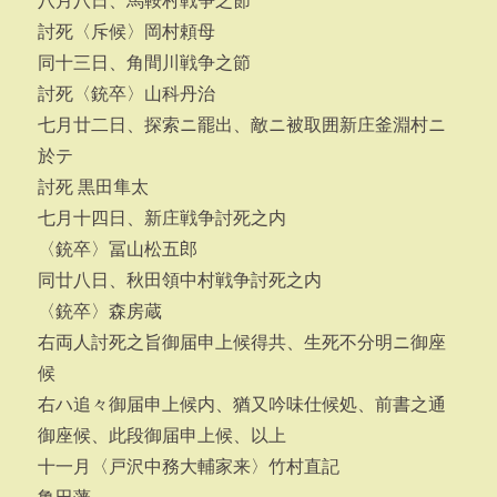
八月八日、馬鞍村戦争之節
討死〈斥候〉岡村頼母
同十三日、角間川戦争之節
討死〈銃卒〉山科丹治
七月廿二日、探索ニ罷出、敵ニ被取囲新庄釜淵村ニ
於テ
討死 黒田隼太
七月十四日、新庄戦争討死之内
〈銃卒〉冨山松五郎
同廿八日、秋田領中村戦争討死之内
〈銃卒〉森房蔵
右両人討死之旨御届申上候得共、生死不分明ニ御座
候
右ハ追々御届申上候内、猶又吟味仕候処、前書之通
御座候、此段御届申上候、以上
十一月〈戸沢中務大輔家来〉竹村直記