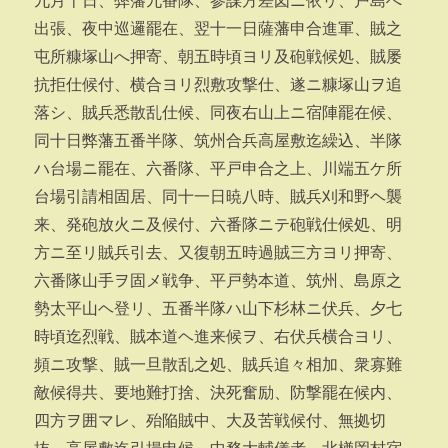
九月十日、弊藩九番隊、参謀方差図ニ依リ、戸島へ
出張、夜中巡邏罷在、翌十一日薩藩申合進軍、賊之
屯所糠塚山へ押寄、朝五時頃ヨリ及砲戦候処、賊屡
抗拒仕候付、横合ヨリ烈敷攻撃仕、遂ニ糠塚山ヲ追
落シ、賊兵悉散乱仕候、同夜右山上ニ宿陣罷在候、
同十日弊藩五番半隊、筑州合兵高屋敷迄繰込、半隊
ハ台場ニ罷在、六番隊、平戸申合之上、川端五ケ所
台場引請相固居、同十一日暁八時、賊兵刈和野ヘ襲
来、発砲放火ニ及候付、六番隊ニテ砲戦仕候処、明
方ニ至リ賊兵引去、又復朝五時過賊三方ヨリ押寄、
六番隊山手ヲ固メ戦争、平戸勢本道、筑州、島原之
勢太平山ヘ登リ、五番半隊ハ山下杉林ニ伏兵、夕七
時頃迄烈戦、賊本道ヘ進来候ヲ、右伏兵横合ヨリ、
頻ニ攻撃、賊一旦散乱之処、賊兵追々相加、衆寡難
敵候得共、要地難打捨、決死奮励、防撃罷在候内、
四方ヲ囲マレ、殆陥賊中、大及苦戦候付、無拠切