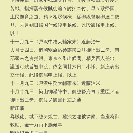
下侍屋敷、町家不残焼失仕候、其後於秋田表数度之
苦戦、指揮罷在候賊徒追々討払ニ付、早々致帰国、
土民撫育之道、精々相尽候様、従御総督府御達ニ依
リ、去月朔日帰国仕候段申越候、此段御届申上候、
以上
十一月九日〈戸沢中務大輔家来〉近藤治米
去月廿四日、楢岡駅旅宿参謀衆ヨリ御呼出ニテ、南
部家来之者捕縛、東京ヘ引出候間、精兵百人差出、
護送可致旨被申渡、依之同廿六日二小隊、新庄表出
立仕候、此段御届申上候、以上
十一月九日〈戸沢中務大輔家来〉近藤治米
十月廿九日、染山御滞陣中、御総督府ヨリ重臣ノ者
御呼出ニテ、御渡ノ御書付左之通
新庄藩
為賊徒、城下総テ焼亡、難渋之趣被憐察、当座為御
救助、金一万両下腸候事