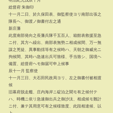
明治紀元戊辰十月
総督府 朱御印
十一月二日、於久保田表、御監察使ヨリ南部出張之
隊長ヘ、御渡ノ御書付左之通
新庄藩
此度南部発向之長藩兵隊千五百人、箱館表救援至急
ニ付、其方ヘ繰出、南部表無勢ニ相成候間、万一無
謀之兇徒、異事動揺等有之候時ハ、天朝之御威光ニ
拘候間、其時ハ急速出兵可致様、手当致シ、国境ヘ
備置、総督府ヘモ御届可申上候事
辰十一月 監察使
十一月三日、大石田民政局ヨリ、左之御書付被相渡
候
旧幕府脱走艦、庄内海岸ニ碇泊之聞モ有之候付テ
ハ、時機ニ依リ急速御出兵之御沙汰、相成候モ難計
ニ付、兼テ其用意可有之候様致度、此段相達候、以