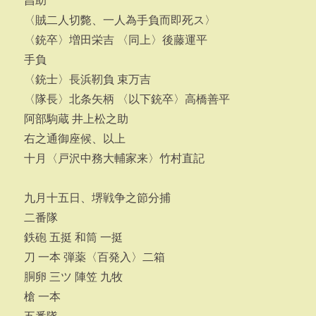
昌助
〈賊二人切斃、一人為手負而即死ス〉
〈銃卒〉増田栄吉 〈同上〉後藤運平
手負
〈銃士〉長浜靭負 束万吉
〈隊長〉北条矢柄 〈以下銃卒〉高橋善平
阿部駒蔵 井上松之助
右之通御座候、以上
十月〈戸沢中務大輔家来〉竹村直記
九月十五日、堺戦争之節分捕
二番隊
鉄砲 五挺 和筒 一挺
刀 一本 弾薬〈百発入〉二箱
胴卵 三ツ 陣笠 九牧
槍 一本