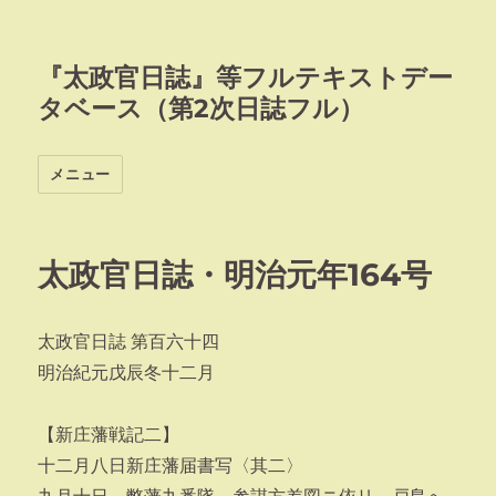
『太政官日誌』等フルテキストデー
タベース（第2次日誌フル）
メニュー
太政官日誌・明治元年164号
太政官日誌 第百六十四
明治紀元戊辰冬十二月
【新庄藩戦記二】
十二月八日新庄藩届書写〈其二〉