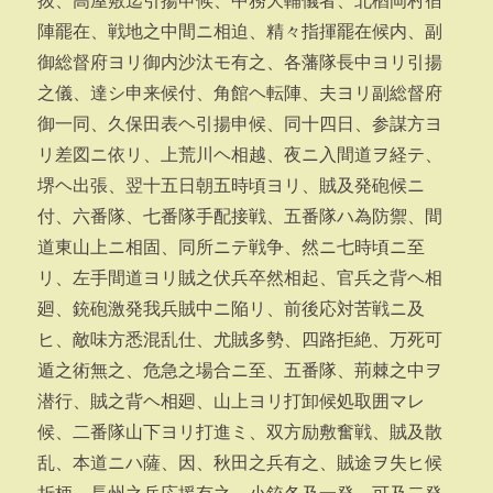
抜、高屋敷迄引揚申候、中務大輔儀者、北楢岡村宿
陣罷在、戦地之中間ニ相迫、精々指揮罷在候内、副
御総督府ヨリ御内沙汰モ有之、各藩隊長中ヨリ引揚
之儀、達シ申来候付、角館ヘ転陣、夫ヨリ副総督府
御一同、久保田表ヘ引揚申候、同十四日、参謀方ヨ
リ差図ニ依リ、上荒川ヘ相越、夜ニ入間道ヲ経テ、
堺ヘ出張、翌十五日朝五時頃ヨリ、賊及発砲候ニ
付、六番隊、七番隊手配接戦、五番隊ハ為防禦、間
道東山上ニ相固、同所ニテ戦争、然ニ七時頃ニ至
リ、左手間道ヨリ賊之伏兵卒然相起、官兵之背ヘ相
廻、銃砲激発我兵賊中ニ陥リ、前後応対苦戦ニ及
ヒ、敵味方悉混乱仕、尤賊多勢、四路拒絶、万死可
遁之術無之、危急之場合ニ至、五番隊、荊棘之中ヲ
潜行、賊之背ヘ相廻、山上ヨリ打卸候処取囲マレ
候、二番隊山下ヨリ打進ミ、双方励敷奮戦、賊及散
乱、本道ニハ薩、因、秋田之兵有之、賊途ヲ失ヒ候