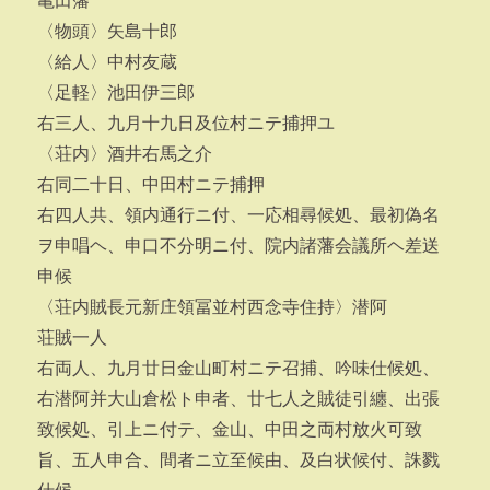
亀田藩
〈物頭〉矢島十郎
〈給人〉中村友蔵
〈足軽〉池田伊三郎
右三人、九月十九日及位村ニテ捕押ユ
〈荘内〉酒井右馬之介
右同二十日、中田村ニテ捕押
右四人共、領内通行ニ付、一応相尋候処、最初偽名
ヲ申唱ヘ、申口不分明ニ付、院内諸藩会議所ヘ差送
申候
〈荘内賊長元新庄領冨並村西念寺住持〉潜阿
荘賊一人
右両人、九月廿日金山町村ニテ召捕、吟味仕候処、
右潜阿并大山倉松ト申者、廿七人之賊徒引纏、出張
致候処、引上ニ付テ、金山、中田之両村放火可致
旨、五人申合、間者ニ立至候由、及白状候付、誅戮