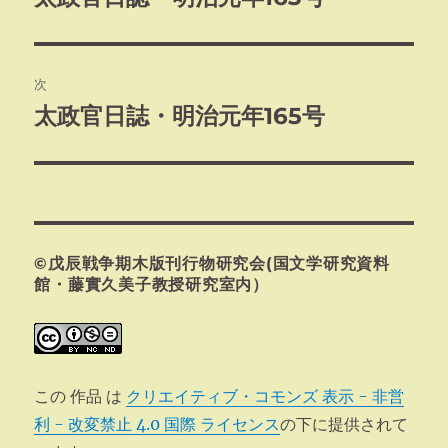
の
ナ
投
ビ
稿:
次
ゲ
太政官日誌・明治元年165号
次
の
ー
投
シ
稿:
ョ
©戊辰戦争期木版刊行物研究会(国文学研究資料
ン
館・藤實久美子教授研究室内）
この 作品 は
クリエイティブ・コモンズ 表示 - 非営
利 - 改変禁止 4.0 国際 ライセンス
の下に提供されて