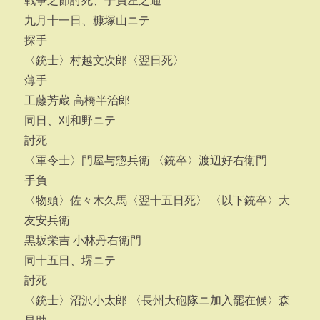
戦争之節討死、手負左之通
九月十一日、糠塚山ニテ
探手
〈銃士〉村越文次郎〈翌日死〉
薄手
工藤芳蔵 高橋半治郎
同日、刈和野ニテ
討死
〈軍令士〉門屋与惣兵衛 〈銃卒〉渡辺好右衛門
手負
〈物頭〉佐々木久馬〈翌十五日死〉 〈以下銃卒〉大
友安兵衛
黒坂栄吉 小林丹右衛門
同十五日、堺ニテ
討死
〈銃士〉沼沢小太郎 〈長州大砲隊ニ加入罷在候〉森