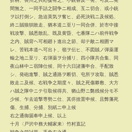
折柄、長州之兵応援有之、小銃各及一発、可及二発
間無之、一同手詰之闘争ニ相成、互ニ切合、或小銃
ヲ以打倒シ、急迫英気ヲ奮ヒ、必死決戦ニ及候処、
終ニ賊狼狽敗走、猶本道ニ至リ一同合併、於市中接
戦攻撃、賊悉散乱、既及黄昏、七番隊ニハ前件戦争
之内、賊背ヘ可相廻ト進出之節、却テ敵ニ相囲マ
レ、苦戦本道ヘ可出ト、嶺ヲ伝ヒ、不図賊ノ弾薬運
輸之地ニ至リ、右弾薬ヲ分捕リ、四小隊共合集、同
夜山林中ニ宿陣仕候、同十六日諸藩申合、手配致
シ、発砲進撃、賊之通路ヲ断切、屯所ヲ攻取、賊悉
敗走ニ及候、右戦争之期度々、賊之死傷夥敷、大方
ハ賊之隊中ニテ引取候得共、猶山野ニ斃残候分モ不
少候、乍去追撃専勢ニ仕、其侭捨置申候、且弊藩死
傷、生捕、分捕、別紙ニ申上候
右之通御届奉申上候、以上
十月〈戸沢中務大輔家来〉竹村直記