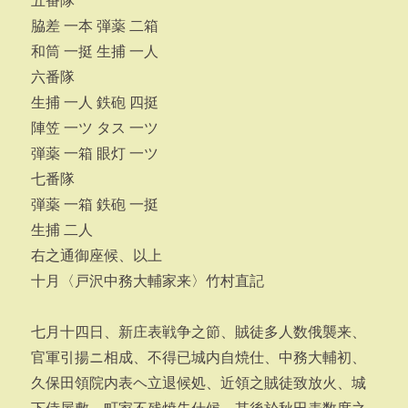
五番隊
脇差 一本 弾薬 二箱
和筒 一挺 生捕 一人
六番隊
生捕 一人 鉄砲 四挺
陣笠 一ツ タス 一ツ
弾薬 一箱 眼灯 一ツ
七番隊
弾薬 一箱 鉄砲 一挺
生捕 二人
右之通御座候、以上
十月〈戸沢中務大輔家来〉竹村直記
七月十四日、新庄表戦争之節、賊徒多人数俄襲来、
官軍引揚ニ相成、不得已城内自焼仕、中務大輔初、
久保田領院内表ヘ立退候処、近領之賊徒致放火、城