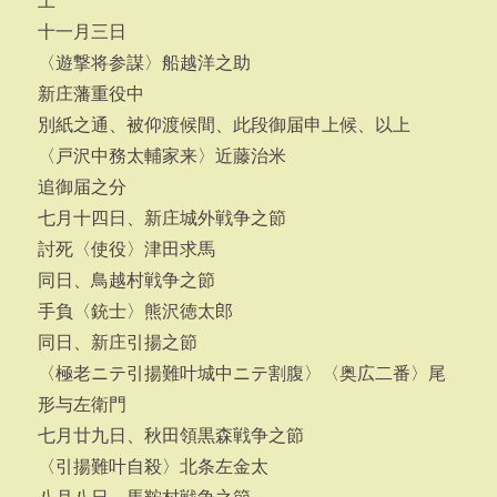
上
十一月三日
〈遊撃将参謀〉船越洋之助
新庄藩重役中
別紙之通、被仰渡候間、此段御届申上候、以上
〈戸沢中務太輔家来〉近藤治米
追御届之分
七月十四日、新庄城外戦争之節
討死〈使役〉津田求馬
同日、鳥越村戦争之節
手負〈銃士〉熊沢徳太郎
同日、新庄引揚之節
〈極老ニテ引揚難叶城中ニテ割腹〉〈奥広二番〉尾
形与左衛門
七月廿九日、秋田領黒森戦争之節
〈引揚難叶自殺〉北条左金太