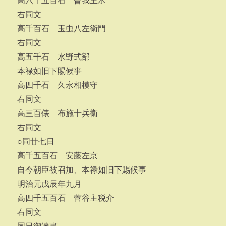
高六千五百石 曽我主水
右同文
高千百石 玉虫八左衛門
右同文
高五千石 水野式部
本禄如旧下賜候事
高四千石 久永相模守
右同文
高三百俵 布施十兵衛
右同文
○同廿七日
高千五百石 安藤左京
自今朝臣被召加、本禄如旧下賜候事
明治元戊辰年九月
高四千五百石 菅谷主税介
右同文