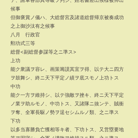
テ、諸軍各部其等級ヲ判シ、姓名書差出候様被仰出
候事
但御褒賞ノ儀ハ、大総督宮及諸道総督帰京被奏成功
之上御沙汰有之候事
八月 行政官
勲功式三等
総督<副総督参謀等之ニ準ス>
上功
能ク衆議ヲ容レ、画策籌謨其宜ヲ得、以テ大ニ四方
ヲ鼓舞シ、終ニ天下平定ノ績ヲ底スモノ上功トス
中功
能ク一方ヲ維持シ、以テ強敵ヲ挫キ、終ニ天下平定
ノ業ヲ助ルモノ、中功トス、又諸隊ニ抜ンテ、賊衝
ヲ奪、全軍長駆ノ勢ヲ逞セシムルノ類、之ニ準ス
下功
以多当寡勝負亡獲相等キ者、下功トス、又営塁要地