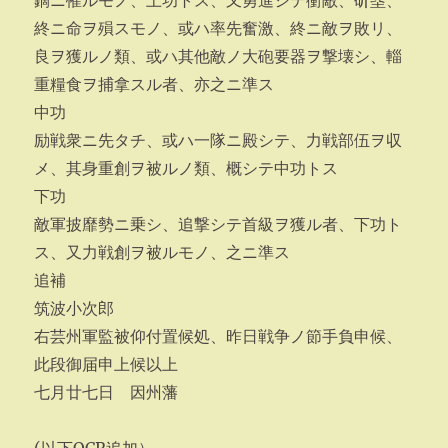
鏑ニ罹ルモノ、上功トス、又勇進シテ衝敵、斫塁、
終ニ命ヲ殞スモノ、或ハ率先奮激、終ニ敵ヲ敗リ、
良ヲ獲ルノ類、或ハ其他敵ノ大砲要器ヲ撃壊シ、輜
重糧食ヲ捕拿スル者、亦之ニ準ス
中功
励戦衆ニ先タチ、或ハ一隊ニ殿シテ、力戦部伍ヲ収
メ、其身重創ヲ被ルノ類、概シテ中功トス
下功
敵軍披靡勢ニ乗シ、追撃シテ首級ヲ獲ル者、下功ト
ス、又力戦創ヲ被ルモノ、之ニ準ス
追補
筑波小次郎
右芸州軍監被仰付置候処、昨日戦争ノ節手負申候、
此段御届申上候以上
七月廿七日 因州藩