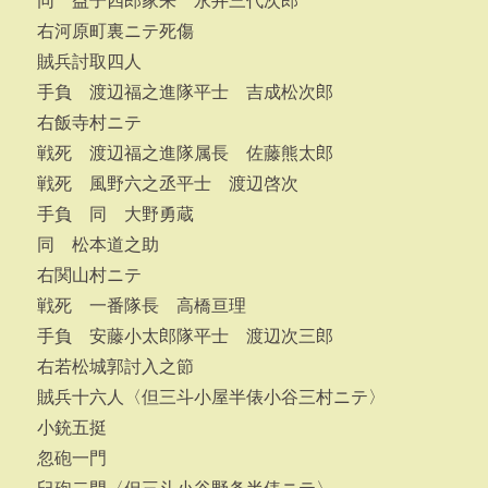
同 益子四郎家来 永井三代次郎
右河原町裏ニテ死傷
賊兵討取四人
手負 渡辺福之進隊平士 吉成松次郎
右飯寺村ニテ
戦死 渡辺福之進隊属長 佐藤熊太郎
戦死 風野六之丞平士 渡辺啓次
手負 同 大野勇蔵
同 松本道之助
右関山村ニテ
戦死 一番隊長 高橋亘理
手負 安藤小太郎隊平士 渡辺次三郎
右若松城郭討入之節
賊兵十六人〈但三斗小屋半俵小谷三村ニテ〉
小銃五挺
忽砲一門