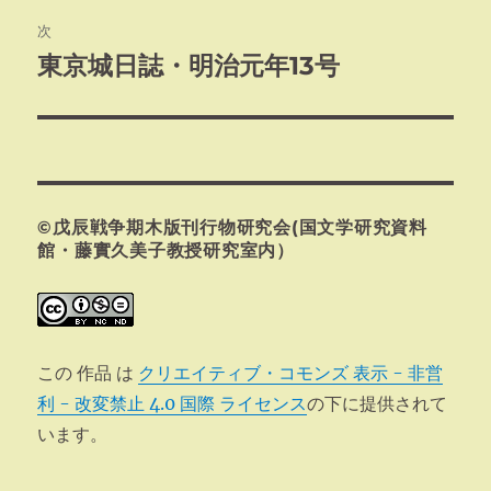
ビ
稿:
次
ゲ
東京城日誌・明治元年13号
次
の
ー
投
シ
稿:
ョ
©戊辰戦争期木版刊行物研究会(国文学研究資料
ン
館・藤實久美子教授研究室内）
この 作品 は
クリエイティブ・コモンズ 表示 - 非営
利 - 改変禁止 4.0 国際 ライセンス
の下に提供されて
います。