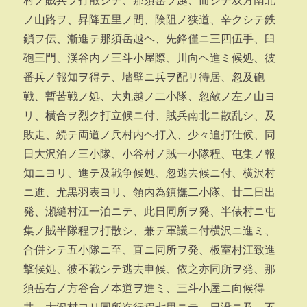
村ノ賊兵ヲ打散シテ、那須岳ヲ越、而シテ双方南北
ノ山路ヲ、昇降五里ノ間、険阻ノ狭道、辛クシテ鉄
鎖ヲ伝、漸進テ那須岳越ヘ、先鋒僅ニ三四伍手、臼
砲三門、渓谷内ノ三斗小屋際、川向ヘ進ミ候処、彼
番兵ノ報知ヲ得テ、墻壁ニ兵ヲ配リ待居、忽及砲
戦、暫苦戦ノ処、大丸越ノ二小隊、忽敵ノ左ノ山ヨ
リ、横合ヲ烈ク打立候ニ付、賊兵南北ニ散乱シ、及
敗走、続テ両道ノ兵村内ヘ打入、少々追打仕候、同
日大沢泊ノ三小隊、小谷村ノ賊一小隊程、屯集ノ報
知ニヨリ、進テ及戦争候処、忽逃去候ニ付、横沢村
ニ進、尤黒羽表ヨリ、領内為鎮撫二小隊、廿二日出
発、瀬縫村江一泊ニテ、此日同所ヲ発、半俵村ニ屯
集ノ賊半隊程ヲ打散シ、兼テ軍議ニ付横沢ニ進ミ、
合併シテ五小隊ニ至、直ニ同所ヲ発、板室村江致進
撃候処、彼不戦シテ逃去申候、依之亦同所ヲ発、那
須岳右ノ方谷合ノ本道ヲ進ミ、三斗小屋ニ向候得