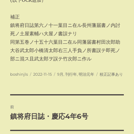
(以下OCR追加）
補正
鎮将府日誌第六ノ十一葉目ニ在ル長州藩届書ノ内討
死ノ土屋素輔ハ大屋ノ書誤ナリ
同第五巻ノ十五十六葉目二在ル同藩届書村田次郎助
大谷武太郎小橋清太郎右三人手負ノ所書誤テ即死ノ
部ニ混ス且武太郎ヲ誤テ竹次郎ニ作ル
投
投
カ
タ
boshinjls
2022-11-15
9月
,
刊行年
,
明治元年
校正記事あり
稿
稿
テ
グ
者
日:
ゴ
リ
ー
投
前
稿
鎮将府日誌・慶応4年6号
前
の
ナ
投