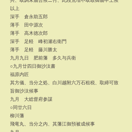
共、取調未届合候ニ付、此段荒増不取敢御届申上候
以上
深手 倉永助五郎
薄手 田中源次
薄手 高木徳次郎
深手 足軽 峰初瀬右衛門
薄手 足軽 藤川勝太
九月九日 肥前藩 多久与兵衛
○九月廿四日御沙汰書
福原内匠
其方儀、当分之処、白川越附六万石租税、取締可致
旨御沙汰候事
九月 大総督府参謀
○同廿六日
柳川藩
飛竜丸、当分之内、其藩江御預被成候事