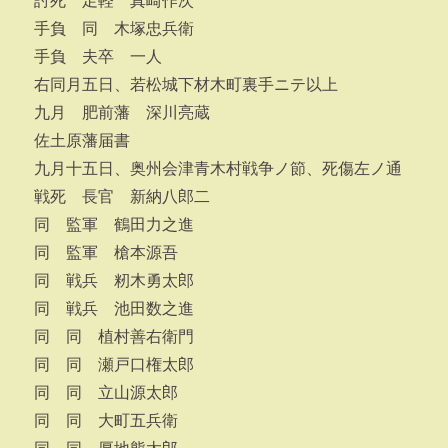
討死 足軽 真崎作次
手負 同 木塚忠兵衛
手負 夫卒 一人
右同月五日、若松城下材木町裏手ニテ以上
九月 肥前藩 深川亮蔵
佐土原藩届書
九月十五日、奥州会津青木村戦争ノ節、死傷左ノ通
戦死 長官 新納八郎二
同 監軍 鶴田力之進
同 監軍 槍本源吾
同 戦兵 籾木勇太郎
同 戦兵 池田数之進
同 同 植村善右衛門
同 同 瀬戸口権太郎
同 同 立山源太郎
同 同 大町五兵衛