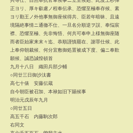
兵等仕、自然奉抗官軍候事ニ立至候処、此度上杉弾
正ヨリ、厚キ叡慮ノ程奉伝承、恐懼至極奉存候、素
ヨリ勤王ノ外他事無御座候得共、臣若年暗昧、且遠
境隔絶事情ニ通徹不仕、一旦名分順逆ヲ誤、奉悩宸
襟、恐懼至極、先非悔悟、何共可奉申上様無御座随
而者臣始家来末々迄、恭順謹慎罷在、謝罪仕候、此
上奉仰朝裁候、何分宜敷御処置被成下度、偏ニ奉歎
願候、誠恐誠惶頓首
九月十八日 織田兵部少輔
○同廿三日御沙汰書
高七十俵 安藤伝蔵
自今朝臣被召加、本禄如旧下賜候事
明治元戊辰年九月
○同廿五日
高五千石 内藤駒次郎
右同文