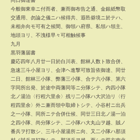
同日御達書
今般御東幸ニ付而者、兼而御布告之通、金銀紙幣取
交通用、勿論之儀ニハ候得共、遐邑僻境ニ於テハ、
未相弁向モ可有之候間、御領ハ府県、私領ハ領主、
地頭ヨリ、不洩様早々可相触候事
九月
黒羽藩届書
慶応四年八月廿一日於白川表、館林人数ト致合併、
急速三斗小屋ヨリ、会津ヘ進撃可致旨依御達、同廿
二日、館林三小隊、弊藩三小隊、合テ六小隊、第六
字同所出発、於途中両藩同等ニ分隊シテ、内四小隊
北ノ湯泊〈行程六里余〉残リ二小隊ハ大沢泊リ〈行
程四里余〉外ニ兼而領中取締トシテ、小谷村ニ出兵
之一小隊、同所ニテ合併仕候、同廿三日北ノ湯一泊
之四小隊、尚分隊シテ、二小隊ハ大丸山ヲ越、賊ノ
番兵ヲ打散シ、三斗小屋湯所ニ向、又二小隊ハ那須