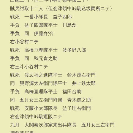
臼砲二門〈但三斗小谷野条半俵ニテ〉
賊兵討取十二人〈但会津領中峠駒込坂両所ニテ〉
戦死 一番小隊長 益子四郎
手負 益子四郎隊平士 川島磊
手負 同 伊藤弁治
右小谷村ニテ
戦死 高橋亘理隊平士 波多野八郎
手負 同 秋元倉之助
右三斗小谷村ニテ
戦死 渡辺福之進隊平士 鈴木茂右衛門
同 興野源太左衛門隊平士 井上鉄太郎
手負 高橋亘理隊平士 福田台助
同 五月女三左衛門附属 青木縫之助
戦死 安藤小太郎隊長 益子理右衛門
右会津領中峠駒返阪ニテ
九月 大関泰次郎家来出兵隊長 五月女三左衛門