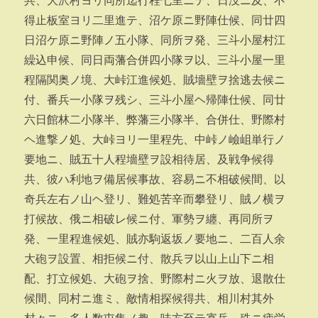
共、大沢村ヨリ同所迄行程七里ニテ、日没ニ及、不
得止板室ヨリ二里進テ、沼ケ原ニ野陣仕候、同廿四
日沼ケ原ニ野陣ノ五小隊、同所ヲ発、三斗小屋村江
繰込申候、同日両藩合併四小隊ヲ以、三斗小屋一里
程隔関奥ノ境、大峠江進候処、賊墻壁ヲ捨逃去候ニ
付、番兵一小隊ヲ残シ、三斗小屋ヘ帰陣仕候、同廿
六日館林二小隊半、弊藩三小隊半、合併仕、野際村
ヘ進撃ノ処、大峠ヨリ一里程先、中峠ノ嶮岨単行ノ
要地ニ、賊五十人程墻壁ヲ設相待居、及戦争候得
共、彼ハ利地ヲ備居候事故、容易ニ不相破候間、以
奇兵左右ノ山ヘ登リ、難処苦辛而攀登リ、賊ノ横ヲ
打候故、俄ニ相破レ候ニ付、軍勢ヲ纏、再同所ヲ
発、一里程進候処、賊亦駒返坂ノ要地ニ、二百人余
大砲ヲ設置、相拒候ニ付、散兵ヲ以山上山下ニ相
配、打立候処、大砲ヲ捨、野際村ニ火ヲ放、退散仕
候間、同村ニ進ミ、敵情相探候得共、相川村其外