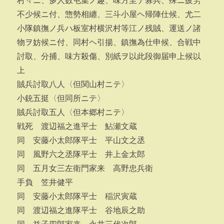
村々ニ、多人数屯集ノ趣、味方至テ寡兵、殊ニ疲労
不少候ニ付、惣勢相纏、三斗小屋ヘ帰陣仕候、尤二
小隊鎮撫ノ兵ハ板室村横沢村等江ノ残賊、運送ノ諸
物ヲ妨候ニ付、同村ヘ引揚、鎮撫為仕申候、合戦中
討取、分捕、味方殺傷、別紙ヲ以此段御届申上候以
上
賊兵討取八人〈但関山村ニテ〉
小銃五挺〈但同所ニテ〉
賊兵討取五人〈但本郷村ニテ〉
戦死 渡辺福之進平士 鮎瀬文蔵
同 安藤小太郎隊平士 平山文之丞
同 風野六之丞隊平士 井上金太郎
同 五月女三左衛門家来 高野忠兵衛
手負 笠井健平
同 安藤小太郎隊平士 稲沢寅蔵
同 渡辺福之進隊平士 谷地辰之助