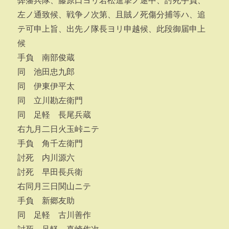
弊藩兵隊、藤原口ヨリ若松進撃ノ途中、討死手負、
左ノ通致候、戦争ノ次第、且賊ノ死傷分捕等ハ、追
テ可申上旨、出先ノ隊長ヨリ申越候、此段御届申上
候
手負 南部俊蔵
同 池田忠九郎
同 伊東伊平太
同 立川勘左衛門
同 足軽 長尾兵蔵
右九月二日火玉峠ニテ
手負 角千左衛門
討死 内川源六
討死 早田長兵衛
右同月三日関山ニテ
手負 新郷友助
同 足軽 古川善作