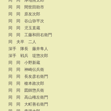
同 同 厚地熊太郎
同 同 間世田助市
同 同 原友次郎
同 同 谷山弥平次
同 同 児玉直蔵
同 同 工藤和田右衛門
同 夫卒 二人
深手 隊長 藤井隼人
深手 戦兵 堤惣次郎
同 同 小野新蔵
同 同 神崎伝兵衛
同 同 長友彦右衛門
同 同 槍本政次郎
同 同 図師惣兵衛
同 同 高山権左衛門
同 同 大町善右衛門