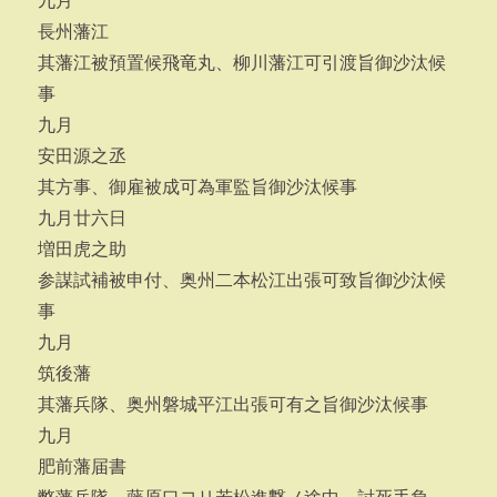
九月
長州藩江
其藩江被預置候飛竜丸、柳川藩江可引渡旨御沙汰候
事
九月
安田源之丞
其方事、御雇被成可為軍監旨御沙汰候事
九月廿六日
増田虎之助
参謀試補被申付、奥州二本松江出張可致旨御沙汰候
事
九月
筑後藩
其藩兵隊、奥州磐城平江出張可有之旨御沙汰候事
九月
肥前藩届書