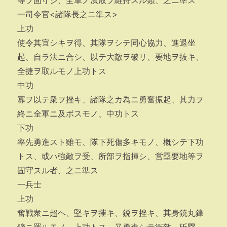
等ヲ固守シ、全軍ノ潰敗ヲ維持スル類、之ニ準ス
一司令官<諸隊長之ニ準ス>
上功
使令其宜シキヲ得、其隊ヲシテ同心協力、進退坐
起、自ラ法ニ合シ、以テ大敵ヲ破リ、要地ヲ抜キ、
全捷ヲ取ルモノ上功トス
中功
寡ヲ以テ衆ヲ挫キ、諸隊之カ為ニ勇奮振起、其力ヲ
終ニ全軍ニ及ボスモノ、中功トス
下功
率先勇進スト雖モ、隊下死傷多キモノ、概シテ下功
トス、或ハ強敵ヲ受、所部ヲ指揮シ、営塁要地等ヲ
固守スル者、之ニ準ス
一兵士
上功
奮戦衆ニ超ヘ、堅キヲ摧キ、鋭ヲ挫キ、其身銃丸鋒