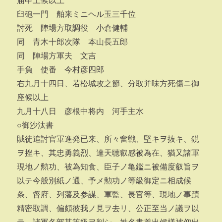
届申上候以上
臼砲一門 舶来ミニヘル玉三千位
討死 陣場方取調役 小倉健輔
同 青木十郎次隊 本山長五郎
同 陣場方軍夫 文吉
手負 使番 今村彦四郎
右九月十四日、若松城攻之節、分取并味方死傷ニ御
座候以上
九月十八日 彦根中将内 河手主水
○御沙汰書
賊徒追討官軍進発已来、所々奮戦、堅キヲ抜キ、鋭
ヲ挫キ、其忠勇義烈、達天聴叡感被為在、猶又諸軍
現地ノ勲功、被為知食、臣子ノ亀鑑ニ被備度叡旨ヲ
以テ今般別紙ノ通、予メ勲功ノ等級御定ニ相成候
条、督府、列藩及参謀、軍監、長官等、現地ノ事蹟
精密取調、偏頗彼我ノ見ヲ去リ、公正至当ノ議ヲ以