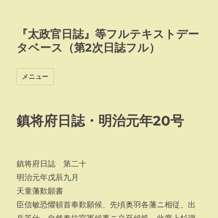
『太政官日誌』等フルテキストデー
タベース（第2次日誌フル）
メニュー
鎮将府日誌・明治元年20号
鎮将府日誌 第二十
明治元年戊辰九月
天童藩歎願書
臣信敏恐懼頓首奉歎願候、先頃奥羽各藩ニ相従、出