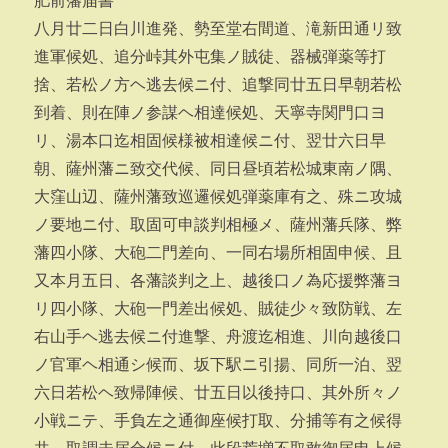
肥前藩届書
八月廿二日白川進発、勢至堂右間道、滝新田通リ致
進軍候処、追分峠其外屯集ノ賊徒、器械弾薬等打
捨、若松ノ方ヘ逃去候ニ付、追撃同廿五日早朝若松
到着、則在陣ノ参謀ヘ相達候処、天寧寺関門口ヨ
リ、湯本口迄相固候様被相達候ニ付、翌廿六日早
朝、薩州藩ニ致交代候、同日昼頃若松城東南ノ隅、
大窪山辺、薩州藩致巡邏候処弾薬庫有之、殊ニ攻城
ノ要地ニ付、取固可申談判相極メ、薩州藩兵隊、弊
藩四小隊、大砲二門差向、一同右場所相固申候、且
又本月五日、各藩談判之上、越後口ノ為応援弊藩ヨ
リ四小隊、大砲一門差出候処、賊徒少々致防戦、左
右山手ヘ逃去候ニ付進撃、舟渡迄相進、川向越後口
ノ官軍ヘ相通シ候而、坂下駅ニ引揚、同所一泊、翌
六日若松ヘ致帰陣候、廿五日以後持口、其外所々ノ
小戦ニテ、手負左之通御座候打取、分捕等有之候得