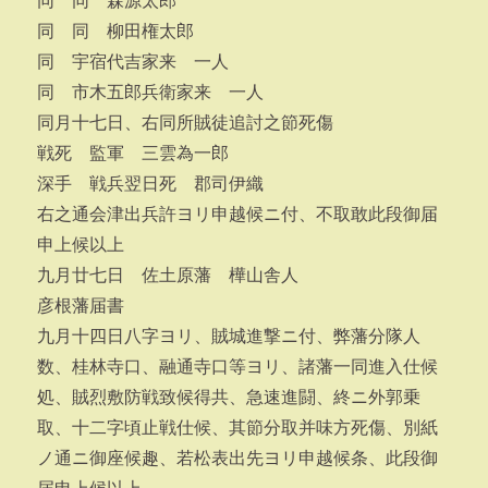
同 同 森源太郎
同 同 柳田権太郎
同 宇宿代吉家来 一人
同 市木五郎兵衛家来 一人
同月十七日、右同所賊徒追討之節死傷
戦死 監軍 三雲為一郎
深手 戦兵翌日死 郡司伊織
右之通会津出兵許ヨリ申越候ニ付、不取敢此段御届
申上候以上
九月廿七日 佐土原藩 樺山舎人
彦根藩届書
九月十四日八字ヨリ、賊城進撃ニ付、弊藩分隊人
数、桂林寺口、融通寺口等ヨリ、諸藩一同進入仕候
処、賊烈敷防戦致候得共、急速進闘、終ニ外郭乗
取、十二字頃止戦仕候、其節分取并味方死傷、別紙
ノ通ニ御座候趣、若松表出先ヨリ申越候条、此段御