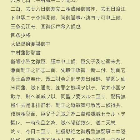
八月七日〈中村城中ニテ認ム〉
二白、去廿六日御差立ニ相成候御書翰、去五日浪江
ト申駅ニテ令拝見候、尚御返事ハ跡ヨリ可申上候、
三条公江モ、宜御伝声希入候也
四条少将
大総督府参謀御中
中村藩歎願書
僻陋小邑之微臣、謹奉申上候、臣父子及ヒ家来共、
兼而勤王之宿志ニ而、先般王政御一新ニ付、別而壱
意王命遵奉仕、既ニ討会之師ヲ差出候処、豈図ン仙
米両藩、賊ト通意、謝罪之処喝ヲ以テ、隣并小国ヲ
欺キ、剰ヘ暴威ヲ以、同盟ヲ要スルニ至リ、驚愕無
極乍去是非排群邪、勤王之道鼓舞可致筈ニ候得共、
僕隷相挙而、臣父子之賊之為ニ韲粉殲滅セラルヽヲ
懼レ、一時苟且之為、賊ヘ陽従致シ、遂ニ天怒
灼々、今日ニ至リ、社稷勦絶之御所置無疑事ニ奉恐