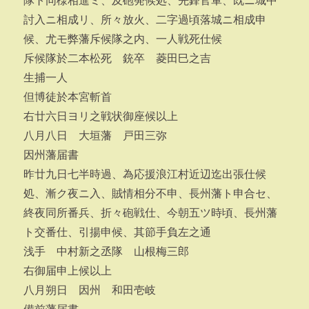
隊ト同様相進ミ、及砲発候処、先鋒官軍、既ニ城中
討入ニ相成リ、所々放火、二字過頃落城ニ相成申
候、尤モ弊藩斥候隊之内、一人戦死仕候
斥候隊於二本松死 銃卒 菱田巳之吉
生捕一人
但博徒於本宮斬首
右廿六日ヨリ之戦状御座候以上
八月八日 大垣藩 戸田三弥
因州藩届書
昨廿九日七半時過、為応援浪江村近辺迄出張仕候
処、漸ク夜ニ入、賊情相分不申、長州藩ト申合セ、
終夜同所番兵、折々砲戦仕、今朝五ツ時頃、長州藩
ト交番仕、引揚申候、其節手負左之通
浅手 中村新之丞隊 山根梅三郎
右御届申上候以上
八月朔日 因州 和田壱岐