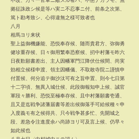
不改、万々一官軍ニ敵スル者ハ、不愍ナガラモ、無
拠征誅政シ候是等ハ実ニ不忍事ニ付、前条之次第、
篤ト勘考致シ、心得違無之様可致者也
八月
相馬ヨリ来状
聖上益御機嫌能、恐悦奉存候、随而貴君方、弥御勇
健珍重存候、日々御用繁奉恐察候、扨中村藩モ昨六
日夜歎願書差出、主人因幡軍門江降伏仕候間、尚実
効相立候様申渡、領主因幡儀、不取敢寺院ニ謹慎申
付置候、何分追テ御沙汰可有之旨申置、則今七日第
十二字頃、無異入城仕候、此段御報知申上候、誠官
軍段々勝利、恐悦至極奉存候、且中村藩願書壱通、
且又是迄戦争諸藩届書等差出候御落手可給候種々申
入度義モ有之候得共、只今戦争甚多忙、先開城之
段、差急令注進度余ハ尚跡ヨリ可及言上候、仍早々
如此候也