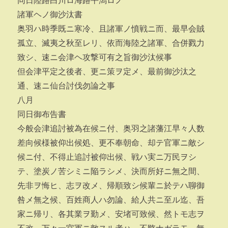
同日陸路白川ロ海路平潟ロノ
諸軍ヘノ御沙汰書
奥羽ハ時季既ニ寒冷、且諸軍ノ憤戦ニ而、最早会賊
孤立、滅夷之秋至レリ、依而海陸之諸軍、合併戮力
致シ、速ニ会津ヘ攻撃可有之旨御沙汰候事
但会津平定之後者、更ニ策ヲ定メ、最前御沙汰之
通、速ニ仙台討伐勿論之事
八月
同日御布告書
今般会津追討被為在候ニ付、奥羽之諸藩江早々人数
差向候様被仰出候処、更不奉朝命、却テ官軍ニ敵シ
候ニ付、不得止追討被仰出候、戦ハ実ニ万民ヲシ
テ、塗炭ノ苦シミニ陥ラシメ、決而所好ニ無之間、
先非ヲ悔ヒ、志ヲ改メ、帰順致シ候輩ニ於テハ聊御
咎メ無之候、百姓商人ハ勿論、給人共ニ至ル迄、吾
家ニ帰リ、各其業ヲ勤メ、安堵可致候、然トモ志ヲ