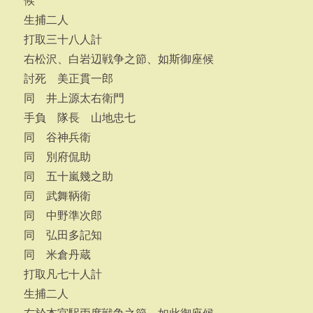
候
生捕二人
打取三十八人計
右松沢、白岩辺戦争之節、如斯御座候
討死 美正貫一郎
同 井上源太右衛門
手負 隊長 山地忠七
同 谷神兵衛
同 別府侃助
同 五十嵐幾之助
同 武舞鞆衛
同 中野準次郎
同 弘田多記知
同 米倉丹蔵
打取凡七十人計
生捕二人