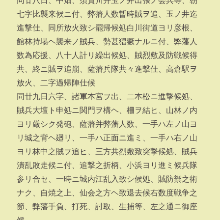
同廿八日、中畑、須賀川并玉ノ井出張ノ会兵等、朝
七字比襲来候ニ付、弊藩人数暫時賊ヲ追、玉ノ井迄
進撃仕、同所放火致シ罷帰候処白川街道ヨリ彦根、
館林持場ヘ襲来ノ賊兵、勢甚猖獗ナルニ付、弊藩人
数為応援、八十人計リ繰出候処、賊烈敷及防戦候得
共、終ニ賊ヲ追崩、薩藩兵隊共々進撃仕、高倉駅ヲ
放火、二字過帰陣仕候
同廿九日六字、諸軍本宮ヲ出、二本松ニ進撃候処、
賊兵大壇ト申処ニ関門ヲ構ヘ、柵ヲ結ヒ、山林ノ内
ヨリ厳シク発砲、薩藩并弊藩人数、一手ハ左ノ山ヨ
リ城之背ヘ廻リ、一手ハ正面ニ進ミ、一手ハ右ノ山
ヨリ林中之賊ヲ追ヒ、三方共烈敷致突撃候処、賊兵
潰乱敗走候ニ付、追撃之折柄、小浜ヨリ進ミ候兵隊
参リ合セ、一時ニ城内江乱入致シ候処、賊防禦之術
ナク、自焼之上、仙会之方ヘ致退去候右数度戦争之
節、弊藩手負、打死、討取、生捕等、左之通ニ御座