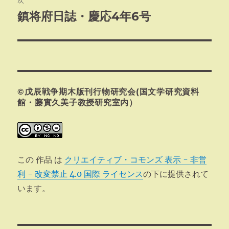
次
ゲ
鎮将府日誌・慶応4年6号
次
の
ー
投
シ
稿:
ョ
©戊辰戦争期木版刊行物研究会(国文学研究資料
ン
館・藤實久美子教授研究室内）
この 作品 は
クリエイティブ・コモンズ 表示 - 非営
利 - 改変禁止 4.0 国際 ライセンス
の下に提供されて
います。