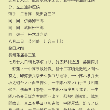
先月廿六日、広野駅戦争之節、倉卒中御届落仕候
分、左之通御座候
薄手 二番隊 織田吾三郎
同 同 伊藤卯三郎
同 同 武田松三郎
同 鼓手 松本甚之助
八月二日 芸州藩 川合三十郎
藤田次郎
長州藩届書三通
七月廿六日朝七字頃ヨリ、於広野村近辺、芸因両并
ニ弊藩ノ一中隊ヲ以始戦、昼十二字頃最激戦ノ聞ヘ
有之、即弊藩兵挙テ久浜ヨリ進軍、一中隊ハ条弁天
坂之砲台ノ正面ヲ押シ、一中隊ハ左ノ山手ヨリ相進
候テ、側面ヨリ撃懸、一中隊ハ海岸ヨリ進ミ、一中
隊ハ条弁天坂之右側面ヘ出テ、烈敷打懸候処、賊無
間敗走、直ニ右手ヨリ相進候一中隊尾撃、処々ノ伏