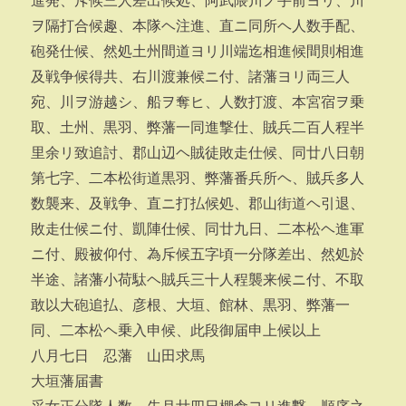
進発、斥候三人差出候処、阿武隈川ノ手前ヨリ、川
ヲ隔打合候趣、本隊ヘ注進、直ニ同所ヘ人数手配、
砲発仕候、然処土州間道ヨリ川端迄相進候間則相進
及戦争候得共、右川渡兼候ニ付、諸藩ヨリ両三人
宛、川ヲ游越シ、船ヲ奪ヒ、人数打渡、本宮宿ヲ乗
取、土州、黒羽、弊藩一同進撃仕、賊兵二百人程半
里余リ致追討、郡山辺ヘ賊徒敗走仕候、同廿八日朝
第七字、二本松街道黒羽、弊藩番兵所ヘ、賊兵多人
数襲来、及戦争、直ニ打払候処、郡山街道ヘ引退、
敗走仕候ニ付、凱陣仕候、同廿九日、二本松ヘ進軍
ニ付、殿被仰付、為斥候五字頃一分隊差出、然処於
半途、諸藩小荷駄ヘ賊兵三十人程襲来候ニ付、不取
敢以大砲追払、彦根、大垣、館林、黒羽、弊藩一
同、二本松ヘ乗入申候、此段御届申上候以上
八月七日 忍藩 山田求馬
大垣藩届書