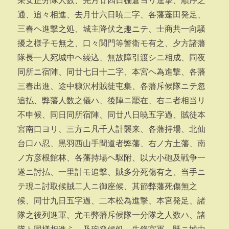
采女正分隊人数、先月廿四日棚倉ヨリ進撃、順序之
通、追々相進、去月廿六日暁二字、各藩蓬田発足、
三春ヘ進撃之処、城主降伏之趣ニテ、士商共一向騒
擾之様子モ無之、口々関門等警衛モ有之、夕方諸藩
隊長一人宛城中ヘ繰込、無故障引渡シニ相成、同夜
同所ニ宿陣、同廿七日十二字、本宮ヘ為進撃、各藩
三春出進、途中糠沢村賊徒屯集、各藩斥候隊ニテ忽
追払、弊藩人数之儀ハ、後陣ニ罷在、右ニ者相当リ
不申候、同日同所宿陣、同廿八日暁五字過、賊徒本
宮南口ヨリ、三方ニ凡千人計襲来、各藩持場、北仙
台口ハ忍、黒羽西山手間道者弊藩、右ノ方土藩、南
ノ方彦根館林、各藩持場ヘ駆附、以大小砲及戦争一
遂ニ討払、一里計モ追撃、賊多分死傷有之、当手ニ
テ現ニ討取候賊二人ニ御座候、其節弊藩死傷無之
候、同廿九日五字過、二本松為進撃、本宮発足、諸
隊之後列進軍、尤モ弊藩斥候隊一分隊之人数ハ、諸