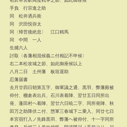
右於本宮駅両度戦争之節、如此御座候
手負 行宗進之助
同 松井洒兵衛
同 沢田悦弥太
同〈帰営後絶息〉 江口精馬
同 中間 一人
生捕六人
討取〈各藩相混候義ニ付相記不申候〉
右二本松攻城之節、如此御座候以上
八月二日 土州藩 板垣退助
忍藩届書
去月廿四日朝第五字、御軍議之通、黒羽、弊藩殿被
仰付、棚倉表出兵、石川表着陣、翌廿五日同所出
発、蓬田村ヘ着陣、翌廿六日暁二字、同所発陣、秋
田万之助降伏ニ付、惣軍三春城下ニ乗入、同廿七日
本宮宿打入ノ先鋒黒羽、弊藩ヘ被仰付、十一字同所