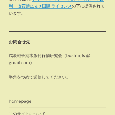
利 - 改変禁止 4.0 国際 ライセンス
の下に提供されて
います。
お問合せ先
戊辰戦争期木版刊行物研究会（boshinjls @
gmail.com)
半角をつめて送信してください。
homepage
このサイトについて