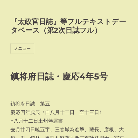
『太政官日誌』等フルテキストデー
タベース（第2次日誌フル）
メニュー
鎮将府日誌・慶応4年5号
鎮将府日誌 第五
慶応四年戊辰〈自八月十二日 至十三日〉
○八月十二日土州藩届書
去月廿四日暁五字、三春城為進撃、薩長、彦根、大