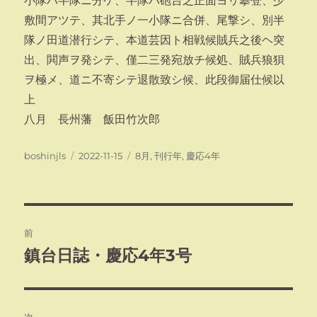
小隊ハ半隊ニ分ケ、半隊ハ砲台之正面ヨリ攀登、少
敷間アツテ、其北手ノ一小隊ニ合併、尾撃シ、別半
隊ノ田道潜行シテ、本道芸因ト相戦候賊兵之後ヘ突
出、閧声ヲ発シテ、僅二三発宛放チ候処、賊兵狼狽
ヲ極メ、道ニ不寄シテ退散致シ候、此段御届仕候以
上
八月 長州藩 飯田竹次郎
投
投
カ
boshinjls
2022-11-15
8月
,
刊行年
,
慶応4年
稿
稿
テ
者
日:
ゴ
リ
ー
投
前
稿
鎮台日誌・慶応4年3号
前
の
ナ
投
ビ
稿: