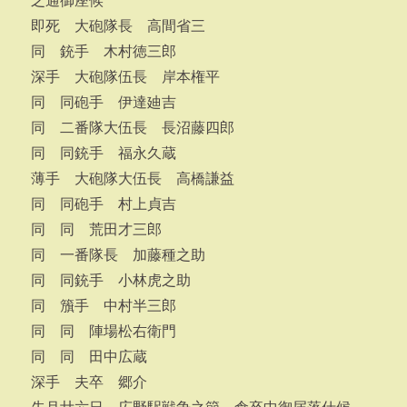
之通御座候
即死 大砲隊長 高間省三
同 銃手 木村徳三郎
深手 大砲隊伍長 岸本権平
同 同砲手 伊達廸吉
同 二番隊大伍長 長沼藤四郎
同 同銃手 福永久蔵
薄手 大砲隊大伍長 高橋謙益
同 同砲手 村上貞吉
同 同 荒田才三郎
同 一番隊長 加藤種之助
同 同銃手 小林虎之助
同 籏手 中村半三郎
同 同 陣場松右衛門
同 同 田中広蔵
深手 夫卒 郷介