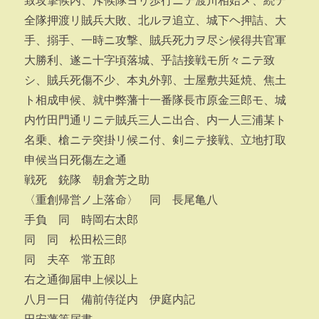
致攻撃候内、斥候隊ヨリ歩行ニテ渡川相始メ、続テ
全隊押渡リ賊兵大敗、北ルヲ追立、城下ヘ押詰、大
手、搦手、一時ニ攻撃、賊兵死力ヲ尽シ候得共官軍
大勝利、遂ニ十字頃落城、乎詰接戦モ所々ニテ致
シ、賊兵死傷不少、本丸外郭、士屋敷共延焼、焦土
ト相成申候、就中弊藩十一番隊長市原金三郎モ、城
内竹田門通リニテ賊兵三人ニ出合、内一人三浦某ト
名乗、槍ニテ突掛リ候ニ付、剣ニテ接戦、立地打取
申候当日死傷左之通
戦死 銃隊 朝倉芳之助
〈重創帰営ノ上落命〉 同 長尾亀八
手負 同 時岡右太郎
同 同 松田松三郎
同 夫卒 常五郎
右之通御届申上候以上
八月一日 備前侍従内 伊庭内記