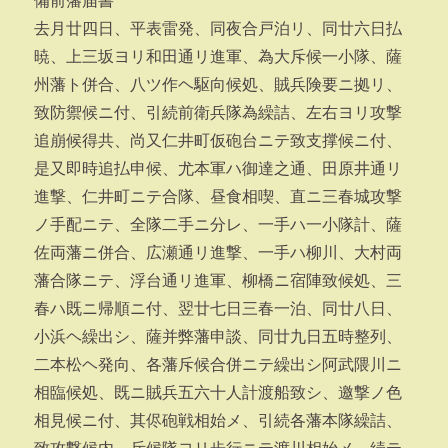
備前藩届書
去月廿四日、平表雷発、同夜合戸泊リ、同廿六日払
暁、上三坂ヨリ和田通リ進軍、為大斥候一小隊、薩
州藩ト併合、八ツ作ヘ駆向候処、賊兵険要ニ拠リ、
致防禦候ニ付、引続前衛兵隊為繰詰、左右ヨリ攻撃
追崩候得共、尚又仁井町仮砲台ニテ致支撑候ニ付、
是又即時追払申候、尤本軍ハ御達之通、田原井通リ
進撃、仁井町ニテ合隊、昼食相喫、直ニ三春城攻撃
ノ手配ニテ、全隊二手ニ分レ、一手ハ一小隊計、薩
佐両藩ニ併合、広瀬通リ進撃、一手ハ柳川、大村両
藩合隊ニテ、浮台通リ進軍、柳橋ニ宿陣致候処、三
春ハ既ニ帰順ニ付、翌廿七日三春一泊、同廿八日、
小浜ヘ繰出シ、薩并弊藩申談、同廿九日五時整列、
二本松ヘ発向、各藩斥候合併ニテ繰出シ阿武隈川ニ
相臨候処、既ニ賊兵五六十人計渡船致シ、邀撃ノ色
相見候ニ付、其侭砲戦相始メ、引続各藩本隊繰詰、