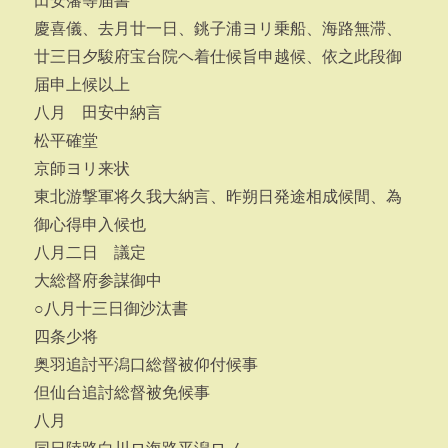
田安藩等届書
慶喜儀、去月廿一日、銚子浦ヨリ乗船、海路無滞、
廿三日夕駿府宝台院ヘ着仕候旨申越候、依之此段御
届申上候以上
八月 田安中納言
松平確堂
京師ヨリ来状
東北游撃軍将久我大納言、昨朔日発途相成候間、為
御心得申入候也
八月二日 議定
大総督府参謀御中
○八月十三日御沙汰書
四条少将
奥羽追討平潟口総督被仰付候事
但仙台追討総督被免候事
八月