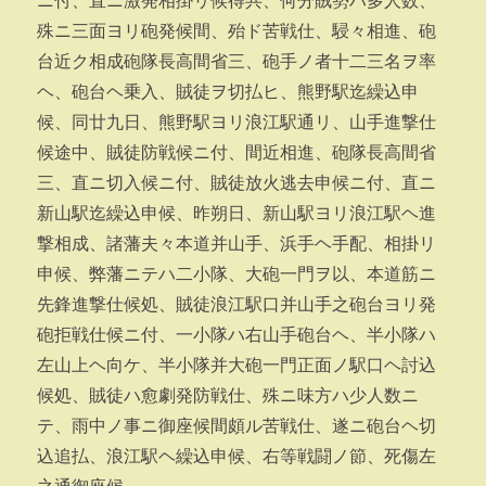
ニ付、直ニ激発相掛リ候得共、何分賊勢ハ多人数、
殊ニ三面ヨリ砲発候間、殆ド苦戦仕、駸々相進、砲
台近ク相成砲隊長高間省三、砲手ノ者十二三名ヲ率
ヘ、砲台ヘ乗入、賊徒ヲ切払ヒ、熊野駅迄繰込申
候、同廿九日、熊野駅ヨリ浪江駅通リ、山手進撃仕
候途中、賊徒防戦候ニ付、間近相進、砲隊長高間省
三、直ニ切入候ニ付、賊徒放火逃去申候ニ付、直ニ
新山駅迄繰込申候、昨朔日、新山駅ヨリ浪江駅ヘ進
撃相成、諸藩夫々本道并山手、浜手ヘ手配、相掛リ
申候、弊藩ニテハ二小隊、大砲一門ヲ以、本道筋ニ
先鋒進撃仕候処、賊徒浪江駅口并山手之砲台ヨリ発
砲拒戦仕候ニ付、一小隊ハ右山手砲台ヘ、半小隊ハ
左山上ヘ向ケ、半小隊并大砲一門正面ノ駅口ヘ討込
候処、賊徒ハ愈劇発防戦仕、殊ニ味方ハ少人数ニ
テ、雨中ノ事ニ御座候間頗ル苦戦仕、遂ニ砲台ヘ切
込追払、浪江駅ヘ繰込申候、右等戦闘ノ節、死傷左