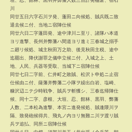
垣、忍、館林、黒羽并弊藩人数三百計発棚倉、宿石
川
同廿五日六字石川ヲ発、蓬田ニ向候処、賊兵既ニ致
退去候ニ付、当地ニ宿陣仕候
同廿六日二字蓬田発、途中津川ニ至リ、諸隊ハ本道
ヨリ進撃、長州并弊藩ハ間道ヨリ進ミ三春城之搦手
ニ廻リ候処、城主秋田万之助、後見秋田主税、途中
迄罷出、降伏謝罪之儀申立候ニ付、入城之上、土
地、人民、兵器等受取、当城下ニ宿陣仕候
同廿七日二字前、仁井町之敗賊、松沢ト申処ニ止宿
仕候由ニ付、薩藩并弊藩二小隊ヲ繰出白岩、塩崎、
糠沢辺ニテ少時戦争、賊兵ヲ斬獲シ、三春迄帰陣仕
候、同十二字、彦根、大垣、忍、館林、黒羽、弊藩
人数、二本松為進撃、本宮ニ進発候処、賊逢隈川ヲ
隔、致発砲候得共、飛丸ノ内ヨリ無難ニ川ヲ渡リ賊
兵ヲ追払、同所ニ宿陣仕候