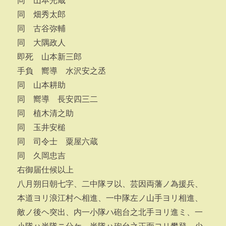
同 山本光蔵
同 畑秀太郎
同 古谷弥輔
同 大隅政人
即死 山本新三郎
手負 嚮導 水沢安之丞
同 山本耕助
同 嚮導 長安四三二
同 植木清之助
同 玉井安槌
同 司令士 粟屋六蔵
同 久岡忠吉
右御届仕候以上
八月朔日朝七字、二中隊ヲ以、芸因両藩ノ為援兵、
本道ヨリ浪江村ヘ相進、一中隊左ノ山手ヨリ相進、
敵ノ後ヘ突出、内一小隊ハ砲台之北手ヨリ進ミ、一