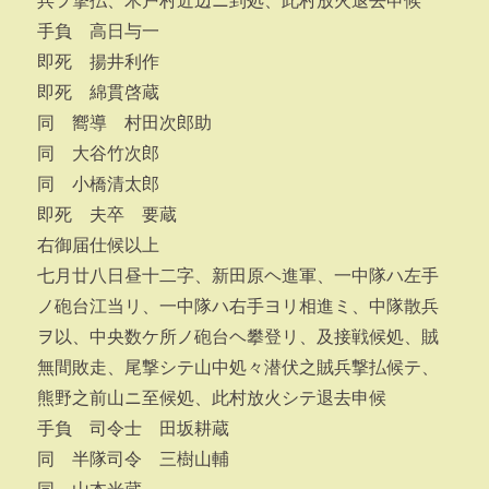
兵ヲ撃払、木戸村近辺ニ到処、此村放火退去申候
手負 高日与一
即死 揚井利作
即死 綿貫啓蔵
同 嚮導 村田次郎助
同 大谷竹次郎
同 小橋清太郎
即死 夫卒 要蔵
右御届仕候以上
七月廿八日昼十二字、新田原ヘ進軍、一中隊ハ左手
ノ砲台江当リ、一中隊ハ右手ヨリ相進ミ、中隊散兵
ヲ以、中央数ケ所ノ砲台ヘ攀登リ、及接戦候処、賊
無間敗走、尾撃シテ山中処々潜伏之賊兵撃払候テ、
熊野之前山ニ至候処、此村放火シテ退去申候
手負 司令士 田坂耕蔵
同 半隊司令 三樹山輔