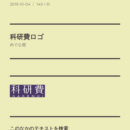
投
フ
2019-10-04
143 × 51
稿
ル
日:
サ
イ
ズ
投
科研費ロゴ
稿
内で公開
ナ
ビ
ゲ
ー
シ
ョ
ン
このなかのテキストを検索