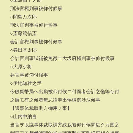
○来原衛士之助
刑法官権判事被仰付候事
○間島万次郎
刑法官判事被仰付候事
○斎藤篤信斎
会計官権判事被仰付候事
○春田基太郎
会計官判事試補被免徴士大坂府権判事被仰付候事
○大原少将
弁官事被仰付候事
○伊地知壮之丞
今般貨幣局ヘ出勤被仰付候ニ付而者会計之儀等存付
之廉モ有之候者無忌諱申出候様御沙汰候事
【議事体裁取調方御用ノ事】
○山内中納言
当官ヲ以議事体裁取調方総裁被仰付候間広ク万国之