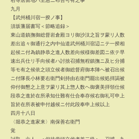
右等居留地ハ至急ニ布告可有之事
九月
【武州桶川宿一揆ノ事】
須坂藩届書写＜節略追録＞
東山道鎮撫御総督岩倉殿ヨリ御沙汰之旨ヲ蒙リ人数
差出追々御通行之内中仙道武州桶川宿辺ニテ一揆相
起候ニ付為鎮静恭之進人数差向候様御差図ニ依テ早
速出兵仕リ手向候者ハ討捨召捕無程鎮撫ニ及ヒ分捕
等モ有之候依之頭立候者御総督府御本陣ヘ被召出候
ニ付隊長小林要右衛門剣持由右衛門罷出候処拝謁被
仰付御懇之上意ヲ蒙リ其上惣人数ヘ御褒美拝領仕候
段恭之進於在所承知仕難有仕合奉存候右御礼可申上
旨於在所表被申付越候ニ付此段奉申上候以上
四月十八日
〈堀恭之進家来〉南保善右衛門
覚