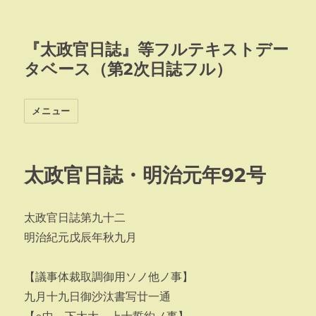
『太政官日誌』等フルテキストデー
タベース（第2次日誌フル）
メニュー
太政官日誌・明治元年92号
太政官日誌第九十二
明治紀元戊辰年秋九月
【議事体裁取調御用ソノ他ノ事】
九月十九日御沙汰書写廿一通