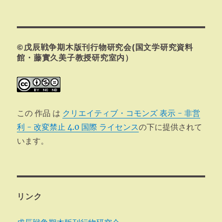
投
シ
稿:
ョ
©戊辰戦争期木版刊行物研究会(国文学研究資料
ン
館・藤實久美子教授研究室内）
この 作品 は
クリエイティブ・コモンズ 表示 - 非営
利 - 改変禁止 4.0 国際 ライセンス
の下に提供されて
います。
リンク