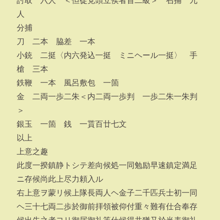
討取 六人 ＜但徒党頭立侯者首二級＞ 召捕 九
人
分捕
刀 二本 脇差 一本
小銃 二挺〈内六発込一挺 ミニヘール一挺〉 手
槍 三本
鉄鞭 一本 風呂敷包 一箇
金 二両一歩二朱＜内二両一歩判 一歩二朱一朱判
＞
銀玉 一箇 銭 一貰百廿七文
以上
上意之趣
此度一揆鎮静トシテ差向候処一同勉励早速鎮定満足
ニ存候尚此上尽力頼入ル
右上意ヲ蒙リ候上隊長両人ヘ金子二千匹兵士初一同
ヘ三十七両二歩於御前拝領被仰付重々難有仕合奉存