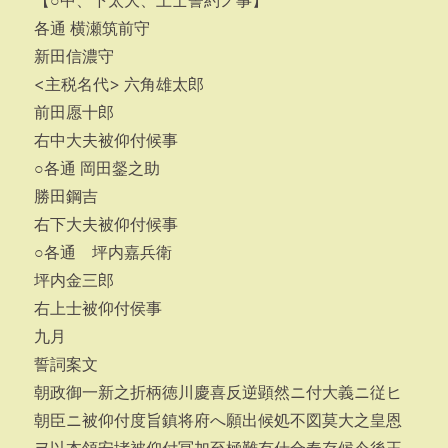
【○中、下太大、上士誓約ノ事】
各通 横瀬筑前守
新田信濃守
<主税名代> 六角雄太郎
前田愿十郎
右中大夫被仰付候事
○各通 岡田錖之助
勝田鋼吉
右下大夫被仰付候事
○各通 坪内嘉兵衛
坪内金三郎
右上士被仰付侯事
九月
誓詞案文
朝政御一新之折柄徳川慶喜反逆顕然ニ付大義ニ従ヒ
朝臣ニ被仰付度旨鎮将府へ願出候処不図莫大之皇恩