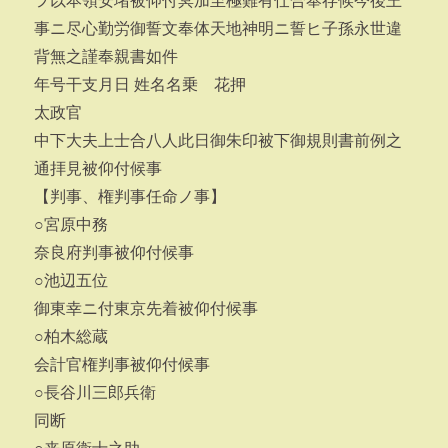
ヲ以本領安堵被仰付冥加至極難有仕合奉存候今後王
事ニ尽心勤労御誓文奉体天地神明ニ誓ヒ子孫永世違
背無之謹奉親書如件
年号干支月日 姓名名乗 花押
太政官
中下大夫上士合八人此日御朱印被下御規則書前例之
通拝見被仰付候事
【判事、権判事任命ノ事】
○宮原中務
奈良府判事被仰付候事
○池辺五位
御東幸ニ付東京先着被仰付候事
○柏木総蔵
会計官権判事被仰付候事
○長谷川三郎兵衛
同断