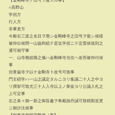
【金剛峰寺ノ旧号ヲ復スル事】
○高野山
学侶方
行人方
非事吏方
今般右三派之名目ヲ廃シ金剛峰寺之旧号ヲ復シ候様
被仰出候間一山協和総テ是迄学侶ニテ定置候規則之
通可相守事
一、山寺務総職之儀ハ金剛峰寺当住ヘ改而被仰付候
事
但青巌寺ヲ以テ金剛寺卜改号可致事
門主碩学ハ一山之議定タルニヨリ集議二十人之中ヨ
リ撰挙可致尤三十人入寺以上ノ衆徒ヨリ公議入札之
上可定事
右之条々御一新之御旨趣ヲ奉戴抽丹誠可致精勤旨更
ニ御沙汰候事