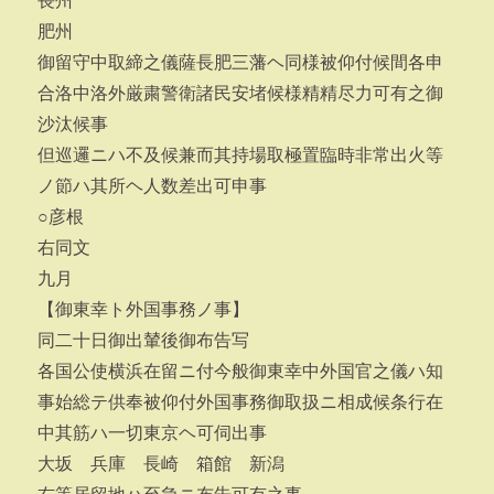
長州
肥州
御留守中取締之儀薩長肥三藩ヘ同様被仰付候間各申
合洛中洛外厳粛警衛諸民安堵候様精精尽力可有之御
沙汰候事
但巡邏ニハ不及候兼而其持場取極置臨時非常出火等
ノ節ハ其所ヘ人数差出可申事
○彦根
右同文
九月
【御東幸ト外国事務ノ事】
同二十日御出輦後御布告写
各国公使横浜在留ニ付今般御東幸中外国官之儀ハ知
事始総テ供奉被仰付外国事務御取扱ニ相成候条行在
中其筋ハ一切東京ヘ可伺出事
大坂 兵庫 長崎 箱館 新潟