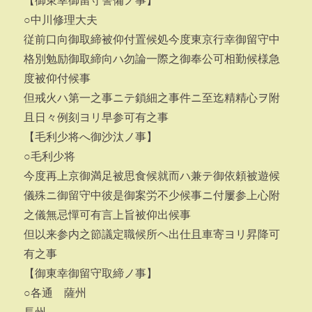
【御東幸御留守警備ノ事】
○中川修理大夫
従前口向御取締被仰付置候処今度東京行幸御留守中
格別勉励御取締向ハ勿論一際之御奉公可相勤候様急
度被仰付候事
但戒火ハ第一之事ニテ鎖細之事件ニ至迄精精心ヲ附
且日々例刻ヨリ早参可有之事
【毛利少将へ御沙汰ノ事】
○毛利少将
今度再上京御満足被思食候就而ハ兼テ御依頼被遊候
儀殊ニ御留守中彼是御案労不少候事ニ付屢参上心附
之儀無忌憚可有言上旨被仰出候事
但以来参内之節議定職候所ヘ出仕且車寄ヨリ昇降可
有之事
【御東幸御留守取締ノ事】
○各通 薩州