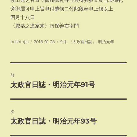
候出先之者ヨリ御届御礼等仕候得共猶又於当表御礼
旁御届可申上旨申付越候ニ付此段奉申上候以上
四月十八日
〈堀恭之進家来〉南保善右衛門
投
投
カ
boshinjls
2018-01-28
9月
,
『太政官日誌』
,
明治元年
稿
稿
テ
者
日:
ゴ
リ
ー
投
前
稿
太政官日誌・明治元年91号
前
の
ナ
投
ビ
稿:
次
ゲ
太政官日誌・明治元年93号
次
の
ー