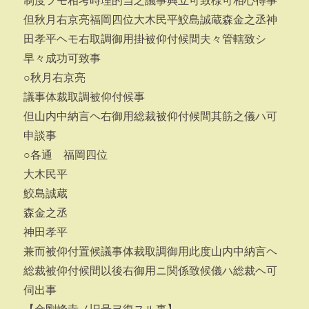
制度ヲモ相考時理的当之議事興立可致様可相心得事
但秋月右京亮福岡四位大木民平鮫島誠蔵森金之丞神
田孝平ヘモ右取調御用掛被仰付候間夫々管轄致シ
早々成功可致事
○秋月右京亮
議事体裁取調被仰付候事
但山内中納言ヘ右御用総裁被仰付候間其筋之儀ハ可
申談事
○各通 福岡四位
大木民平
鮫島誠蔵
森金之丞
神田孝平
兼而被仰付置候議事体裁取調御用此度山内中納言ヘ
総裁被仰付候間以後右御用ニ関係致候儀ハ総裁ヘ可
伺出事