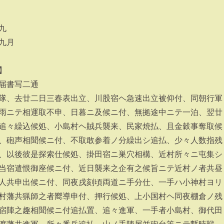
九
九月
】
届書写二通
隊、去廿二日三春表出立、川股宿ヘ急速出立被仰付、同朝行軍
雨ニテ相運取不申、日暮ニ及候ニ付、無拠途中ニテ一泊、翌廿
追々繰込候処、小島村ヘ賊兵襲来、民家焼払、且金穀事奪取候
、砲声相聞候ニ付、不取敢参着ノ分繰出シ追払、少々人数指残
、以後彼是探索仕候処、掛田宿ニ巣穴相構、近村所々ニ屯集シ
当宿遣恨御座候ニ付、近日襲来之企有之候旨ニテ近村ノ者共昼
人共申出候ニ付、同夜戌刻頃両道ニ手分仕、一手ハ小神村ヨリ
村藩共猟師之者嚮導申付、押行候処、上小国村ヘ同夜棚倉ノ残
宿陣之趣相聞候ニ付追払置、追々進軍、一手者小島村、御代田