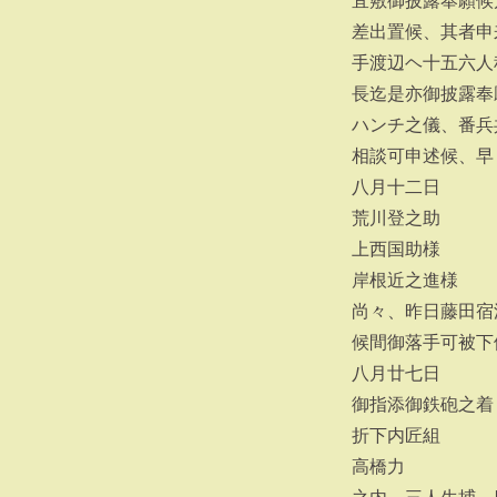
宜敷御披露奉願候
差出置候、其者申
手渡辺ヘ十五六人
長迄是亦御披露奉
ハンチ之儀、番兵
相談可申述候、早
八月十二日
荒川登之助
上西国助様
岸根近之進様
尚々、昨日藤田宿
候間御落手可被下
八月廿七日
御指添御鉄砲之着
折下内匠組
高橋力