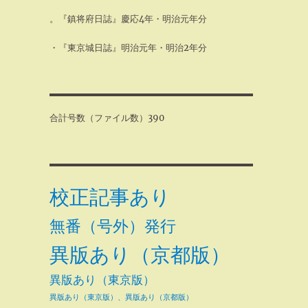
。『鎮将府日誌』慶応4年・明治元年分
・『東京城日誌』明治元年・明治2年分
合計号数（ファイル数）390
校正記事あり
無番（号外）発行
異版あり（京都版）
異版あり（東京版）
異版あり（東京版）、異版あり（京都版）