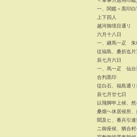
＜軍事方急用印鑑
一、関鑑＜黒印白
上下四人
越河御境目通リ
六月十八日
一、継馬一疋 朱
従福島、桑折迄片
辰七月六日
一、馬一疋 仙台
合判黒印
従白石、福島通リ
辰七月廿七日
以飛脚申上候、然
桑畑ヘ休居候所、
聞及ヒ、番兵引連
ニ御座候、猶合村