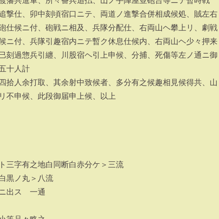
渡藩共進軍、所々番兵追払、山ノ手陣屋並砲台等ニテ暫時戦
追撃仕、卯中刻頃宿口ニテ、両道ノ進撃合併相成候処、賊左右
砲仕候ニ付、砲戦ニ相及、兵隊分配仕、右両山ヘ攀上リ、劇戦
候ニ付、兵隊引趣宿内ニテ暫ク休息仕候内、右両山ヘ少々押来
巳刻過惣兵引纏、川股宿ヘ引上申候、分捕、死傷等左ノ通ニ御
五十人計
四拾人余打取、其余射中致候者、多分有之候趣相見候得共、山
リ不申候、此段御届申上候、以上
ト三字有之地白同断白赤分ケ＞三流
白黒ノ丸＞八流
ニ出ス 一通