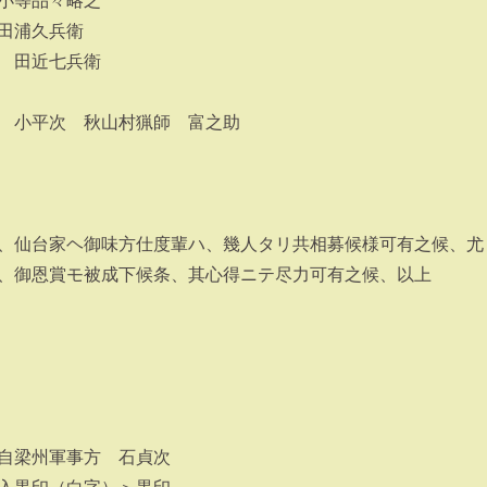
小等品々略之
田浦久兵衛
 田近七兵衛
 小平次 秋山村猟師 富之助
、仙台家ヘ御味方仕度輩ハ、幾人タリ共相募候様可有之候、尤
、御恩賞モ被成下候条、其心得ニテ尽力可有之候、以上
自梁州軍事方 石貞次