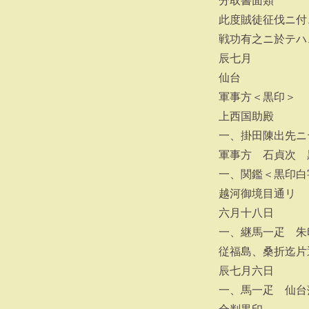
分取書面類
此度賊徒征伐ニ付
戦功有之ニ於テハ
辰七月
仙台
軍事方＜黒印＞
上西国助殿
一、掛田陳出先ニ
軍事方 石貞次 
一、関鑑＜黒印白
越河御境目通リ
六月十八日
一、継馬一疋 朱
従福島、桑折迄片
辰七月六日
一、馬一疋 仙台