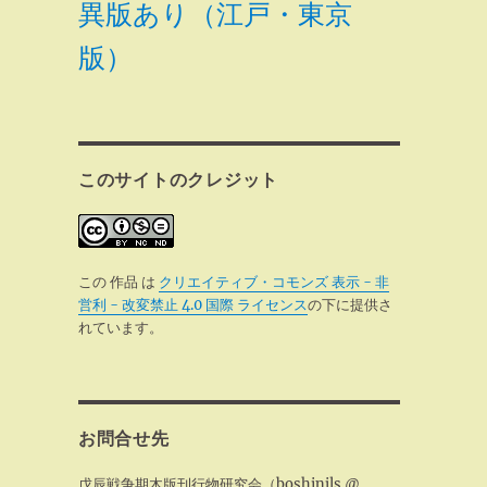
異版あり（江戸・東京
版）
このサイトのクレジット
この 作品 は
クリエイティブ・コモンズ 表示 - 非
営利 - 改変禁止 4.0 国際 ライセンス
の下に提供さ
れています。
お問合せ先
戊辰戦争期木版刊行物研究会（boshinjls @