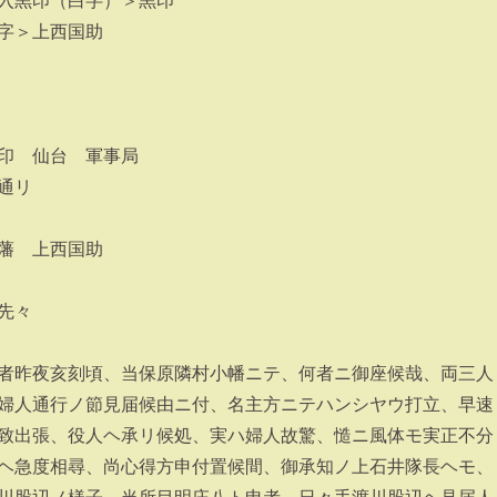
入黒印（白字）＞黒印
字＞上西国助
印 仙台 軍事局
通リ
藩 上西国助
先々
者昨夜亥刻頃、当保原隣村小幡ニテ、何者ニ御座候哉、両三人
婦人通行ノ節見届候由ニ付、名主方ニテハンシヤウ打立、早速
致出張、役人ヘ承リ候処、実ハ婦人故驚、慥ニ風体モ実正不分
ヘ急度相尋、尚心得方申付置候間、御承知ノ上石井隊長ヘモ、