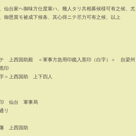
、仙台家ヘ御味方仕度輩ハ、幾人タリ共相募候様可有之候、尤
、御恩賞モ被成下候条、其心得ニテ尽力可有之候、以上
テ 上西国助殿 ＜軍事方急用印鑑入黒印（白字）＞ 自梁州
黒印
字＞上西国助 上下四人
印 仙台 軍事局
通リ
藩 上西国助