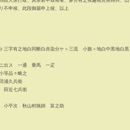
四拾人余打取、其余射中致候者、多分有之候趣相見候得共、山
リ不申候、此段御届申上候、以上
ト三字有之地白同断白赤染分ケ＞三流 小旗＜地白中黒地白黒
ニ出ス 一通 乗馬 一疋
小等品々略之
田浦久兵衛
 田近七兵衛
 小平次 秋山村猟師 富之助