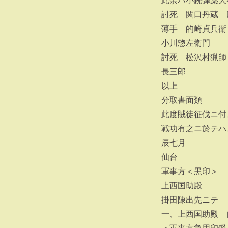
此余ハ小銃弾薬大
討死 関口丹蔵 
薄手 的崎貞兵衛
小川惣左衛門
討死 松沢村猟師
長三郎
以上
分取書面類
此度賊徒征伐ニ付
戦功有之ニ於テハ
辰七月
仙台
軍事方＜黒印＞
上西国助殿
掛田陳出先ニテ
一、上西国助殿 