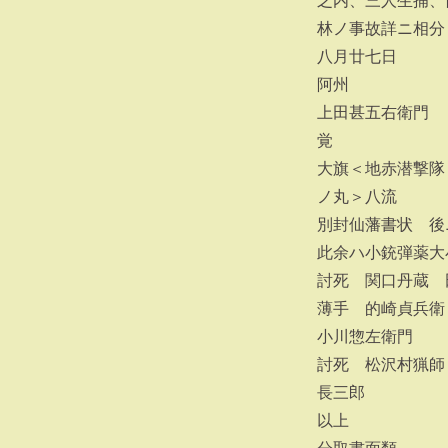
之内、三人生捕、
林ノ事故詳ニ相分
八月廿七日
阿州
上田甚五右衛門
覚
大旗＜地赤潜撃隊
ノ丸＞八流
別封仙藩書状 後
此余ハ小銃弾薬大
討死 関口丹蔵 
薄手 的崎貞兵衛
小川惣左衛門
討死 松沢村猟師
長三郎
以上