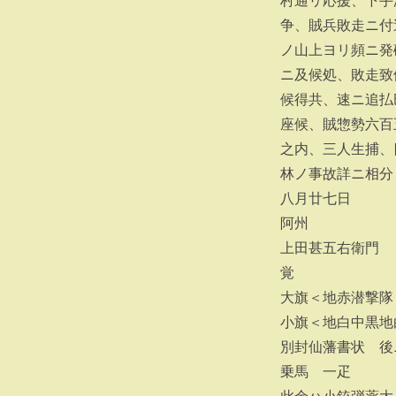
村通リ応援、下手
争、賊兵敗走ニ付
ノ山上ヨリ頻ニ発
ニ及候処、敗走致
候得共、速ニ追払
座候、賊惣勢六百
之内、三人生捕、
林ノ事故詳ニ相分
八月廿七日
阿州
上田甚五右衛門
覚
大旗＜地赤潜撃隊
小旗＜地白中黒地
別封仙藩書状 後
乗馬 一疋