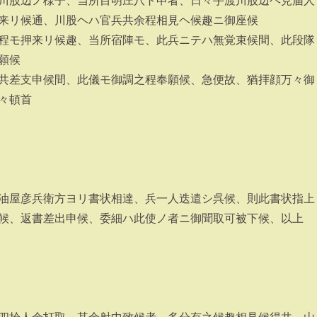
川股辺ノ様子、当所目明庄八ト申者、日々手渡川股辺ヘ見届人
来リ候通、川股ヘハ官兵共余程相見ヘ候趣ニ御座候
程モ押来リ候趣、当所宿陣モ、此兵ニテハ無覚束候間、此段隊
願候
共差支申候間、此儀モ御調之程奉願候、急便故、猶拝顔万々御
々頓首
油屋彦兵衛方ヨリ書状相達、兵一人迭遣シ呉候、則此書状指上
候、返書差出申候、委細ハ此使ノ者ニ御聞取可被下候、以上