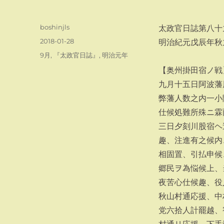
投
boshinjls
太政官日誌第八十
稿
投
2018-01-28
明治紀元戊辰年秋
者
稿
カ
9月
,
『太政官日誌』
,
明治元年
日:
テ
【奥州掛田宿ノ戦
ゴ
九月十五日阿波藩
リ
ー
弊藩人数之内一小
仕候処難所殊ニ霖
三日夕刻川股宿ヘ
趣、注進有之候内
相固置、引払申候
郷民ヲ為悩候上、
夜苦心仕候趣、役
秋山村通応援、中
党六拾人計罷越、