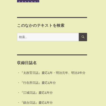
このなかのテキストを検索
検
検
索
索:
収録日誌名
・『太政官日誌』慶応4年・明治元年、明治2年分
・『行在所日誌』慶応4年分
・『江城日誌』慶応4年分
・『鎮台日誌』慶応4年分