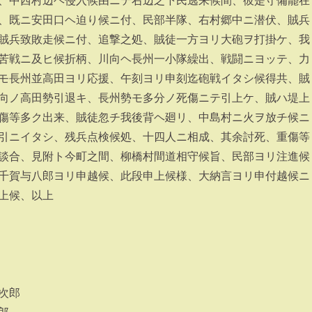
、中西村辺ヘ侵入候由ニテ右辺之下民逃来候間、彼是守備罷在
、既ニ安田口ヘ迫り候ニ付、民部半隊、右村郷中ニ潜伏、賊兵
賊兵致敗走候ニ付、追撃之処、賊徒一方ヨリ大砲ヲ打掛ケ、我
苦戦ニ及ヒ候折柄、川向ヘ長州一小隊繰出、戦闘ニヨッテ、力
モ長州並高田ヨリ応援、午刻ヨリ申刻迄砲戦イタシ候得共、賊
向ノ高田勢引退キ、長州勢モ多分ノ死傷ニテ引上ケ、賊ハ堤上
傷等多ク出来、賊徒忽チ我後背ヘ廻リ、中島村ニ火ヲ放チ候ニ
引ニイタシ、残兵点検候処、十四人ニ相成、其余討死、重傷等
談合、見附ト今町之間、柳橋村間道相守候旨、民部ヨリ注進候
千賀与八郎ヨリ申越候、此段申上候様、大納言ヨリ申付越候ニ
上候、以上
次郎