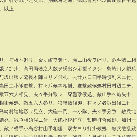
人面村等戦争之次第、別紙写之通、御総督府ヘ及御届候旨申越
、以上
リ、与板ヘ廻リ、金ヶ崎ヲ奪ヒ、頻ニ山後ヲ廻リ、危キ勢ニ相
張ノ加州、高田両藩之人数ヲ繰出シ応援イタシ、島崎口ノ賊兵
与坂出張ノ薩長本陣ヨリノ飛札、去廿八日四半時頃到来ニ付、
高田二小隊進撃、村々斥候等相掛、進撃致候処村田村辺ニテ、
敷五六人相見、夫々手分致シ、穿鑿致候処、敵山手ヘ逃失申
相掛候処、敵五六人参リ、狼籍致候趣、村々ノ者訴出候ニ付、
島崎村端地形ヲ見立、大砲一門、一小隊、夫々手分致．敵兵北
砲発、戦争相始候ニ付、大砲小銃打立、暫時打合候処、加州一
、敵ノ横手小島谷村山手相廻、双方ヨリ打掛候処、敵兵散乱致