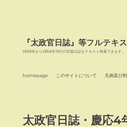
『太政官日誌』等フルテキス
1868年から1869年刊行の官版日誌をテキスト検索できます。
homepage
このサイトについて
凡例及び
太政官日誌・慶応4