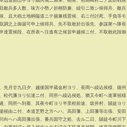
本辺道筋山手ヨリ賊兵俄ニ襲来、砲発、右島崎村ニテ及防戦候
且敵兵多人数、味方小勢ノ折柄防兼、繰引ニ致シ候得共、敵兵
候、且大砲土地柄隘道ニテ揚兼残置候、右ニ付討死、手負等モ
取調之上御届可申上候得共、先不取敢於出張先、参謀衆ヘ隊長
申達置候段、在所表ヘ注進有之候旨申越候ニ付、不取敢此段御
、先月廿九日夕、越後国半蔵金村ヨリ、長岡ヘ繰込候様、薩州
、松代藩ヨリ伝達ニ付、同所ヘ繰込候処、猶又今町ヘ進軍候様
過、同所ヘ到着、其夜今町ヨリ半里程前途、坂井村、賊徒ヨリ
揚候由ニ付、本道芝野之方ヘハ、高田藩、上田藩等出張、安田
川向ヘハ高田藩出張、番兵固守之処、去ル二日、賊徒今町川下