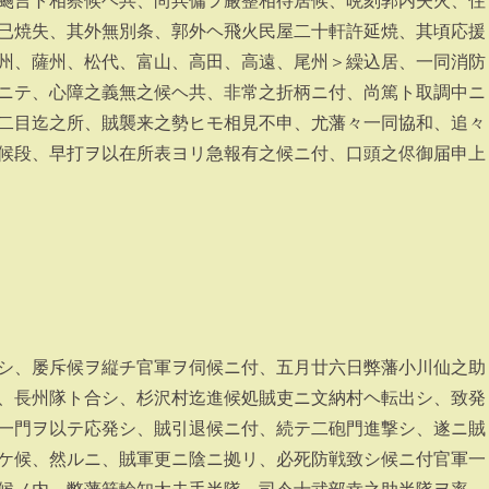
颺言ト相察候ヘ共、尚兵傭ヲ厳整相待居候、晩刻郭内失火、住
已焼失、其外無別条、郭外ヘ飛火民屋二十軒許延焼、其頃応援
州、薩州、松代、富山、高田、高遠、尾州＞繰込居、一同消防
ニテ、心障之義無之候ヘ共、非常之折柄ニ付、尚篤ト取調中ニ
二目迄之所、賊襲来之勢ヒモ相見不申、尤藩々一同協和、追々
候段、早打ヲ以在所表ヨリ急報有之候ニ付、口頭之侭御届申上
シ、屡斥候ヲ縦チ官軍ヲ伺候ニ付、五月廿六日弊藩小川仙之助
、長州隊ト合シ、杉沢村迄進候処賊吏ニ文納村ヘ転出シ、致発
一門ヲ以テ応発シ、賊引退候ニ付、続テ二砲門進撃シ、遂ニ賊
ケ候、然ルニ、賊軍更ニ陰ニ拠リ、必死防戦致シ候ニ付官軍一