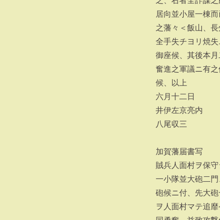
之、右者全詐謀之
居向並小屋一棟而
之藩々＜飯山、長
全手失チヨリ焼失
御座候、其後本月
奮進之軍議ニ有之
候、以上
六月十二日
井伊左京亮内
八尾収三
加賀藩届書写
賊兵人面村ヲ保守
一小隊並大砲二門
砲候ニ付、先大砲
ヲ人面村マテ追靡