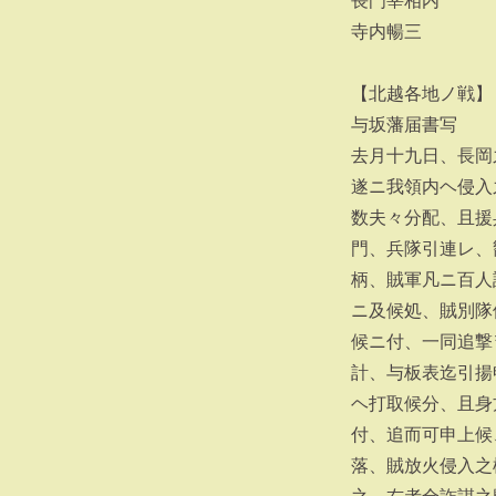
長門宰相内
寺内暢三
【北越各地ノ戦】
与坂藩届書写
去月十九日、長岡
遂ニ我領内ヘ侵入
数夫々分配、且援
門、兵隊引連レ、
柄、賊軍凡ニ百人
ニ及候処、賊別隊
候ニ付、一同追撃
計、与板表迄引揚
ヘ打取候分、且身
付、追而可申上候
落、賊放火侵入之