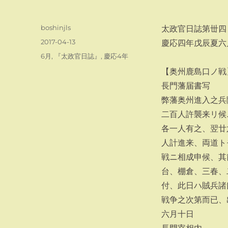
投
boshinjls
太政官日誌第丗四
稿
投
2017-04-13
慶応四年戊辰夏六
者
稿
カ
6月
,
『太政官日誌』
,
慶応4年
日:
テ
【奥州鹿島口ノ戦
ゴ
長門藩届書写
リ
ー
弊藩奥州進入之兵
二百人許襲来リ候
各一人有之、翌廿
人計進来、両道ト
戦ニ相成申候、其
台、棚倉、三春、
付、此日ハ賊兵諸
戦争之次第而已、
六月十日