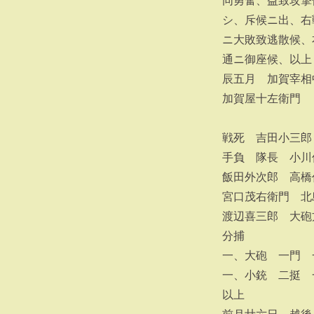
同勇奮、益致攻撃
シ、斥候ニ出、右
ニ大敗致逃散候、
通ニ御座候、以上
辰五月 加賀宰相
加賀屋十左衛門
戦死 吉田小三郎
手負 隊長 小川
飯田外次郎 高橋
宮口茂右衛門 北
渡辺喜三郎 大砲
分捕
一、大砲 一門 
一、小銃 二挺 
以上