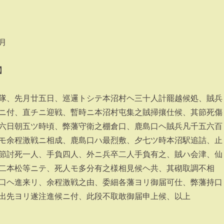
月
】
隊、先月廿五日、巡邏トシテ本沼村ヘ三十人計罷越候処、賊兵
ニ付、直チニ迎戦、暫時ニ本沼村屯集之賊掃攘仕候、其節死傷
六日朝五ツ時頃、弊藩守衛之棚倉口、鹿島口ヘ賊兵凡千五六百
モ余程激戦ニ相成、鹿島口ハ最烈敷、夕七ツ時本沼駅追詰、止
節討死一人、手負四人、外ニ兵卒二人手負有之、賊ハ会津、仙
二本松等ニテ、死人モ多分有之様相見候ヘ共、其砌取調不相
口ヘ進来リ、余程激戦之由、委細各藩ヨリ御届可仕、弊藩持口
出先ヨリ遂注進候ニ付、此段不取敢御届申上候、以上