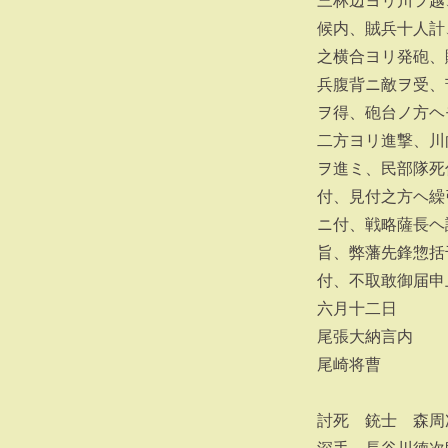
三林辺ヨリ川ヲ越
候内、賊兵十人計
之横合ヨリ発砲、
兵腹背ニ敵ヲ受、
ヲ得、砲台ノ方ヘ
二方ヨリ進撃、川
ヲ進ミ、民部隊死
付、見付之方ヘ繰
ニ付、戦略薩長ヘ
旨、弊藩先鋒惣括
付、不取敢御届申
六月十二日
尾張大納言内
尾崎将曹
討死 銃士 森周