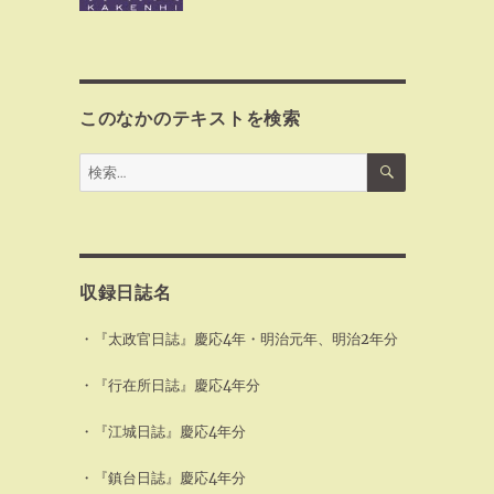
このなかのテキストを検索
検
検
索
索:
収録日誌名
・『太政官日誌』慶応4年・明治元年、明治2年分
・『行在所日誌』慶応4年分
・『江城日誌』慶応4年分
・『鎮台日誌』慶応4年分