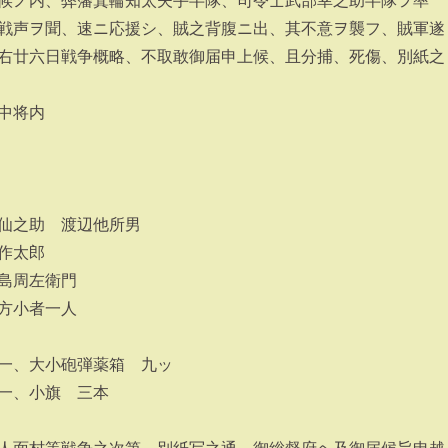
候ノ内、弊藩箕輪知太夫手半隊、司令士武部幸之助半隊ヲ率
戦声ヲ聞、速ニ応援シ、賊之背腹ニ出、其不意ヲ襲フ、賊軍遂
右廿六日戦争概略、不取敢御届申上候、且分捕、死傷、別紙之
中将内
仙之助 渡辺他所男
作太郎
島周左衛門
方小者一人
一、大小砲弾薬箱 九ッ
一、小旗 三本