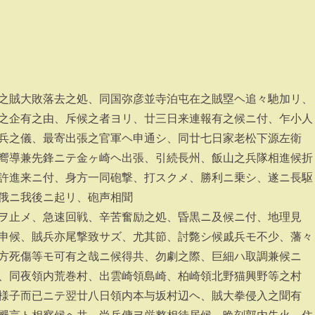
之賊大敗落去之処、同国弥彦並寺泊屯在之賊塁ヘ追々馳加リ、
之企有之由、斥候之者ヨリ、廿三日来連報有之候ニ付、乍小人
兵之儀、最寄出張之官軍ヘ申通シ、同廿七日家老松下源左衛
嚮導兼先鋒ニテ金ヶ崎ヘ出張、引続長州、飯山之兵隊相進候折
許進来ニ付、身方一同砲撃、打スクメ、勝利ニ乗シ、遂ニ長駆
俄ニ我後ニ起リ、砲声相聞
ヲ止メ、急速回戦、辛苦奮励之処、昏黒ニ及候ニ付、地理見
申候、賊兵亦尾撃致サズ、尤其節、討斃シ候戚兵モ不少、藩々
方死傷等モ可有之哉ニ候得共、勿劇之際、巨細ハ取調兼候ニ
、同夜領内荒巻村、出雲崎領島崎、柏崎領北野猫興野等之村
様子而已ニテ翌廿八日領内本与坂村辺ヘ、賊大拳侵入之聞有