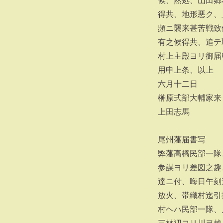
候、然処、山田郷
得共、地形悪ク、
頻ニ襲来甚苦戦致
有之候得共、追テ
村上主殿ヨリ御届
用申上条、以上
六月十二日
榊原式部大輔家来
上田志馬
尾州藩届書写
弊藩高橋民部一隊
参謀ヨリ差図之趣
達ニ付、晦日午刻
放火、帯織村迄引
村ヘハ民部一隊、