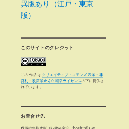
異版あり（江戸・東京
版）
このサイトのクレジット
この 作品 は
クリエイティブ・コモンズ 表示 - 非
営利 - 改変禁止 4.0 国際 ライセンス
の下に提供さ
れています。
お問合せ先
戊辰戦争期木版刊行物研究会（boshinjls @