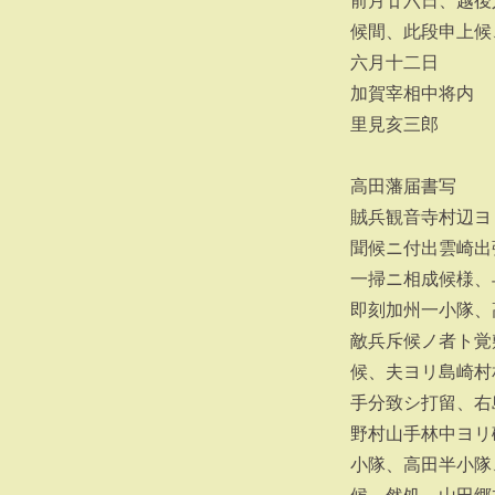
前月廿六日、越後
候間、此段申上候
六月十二日
加賀宰相中将内
里見亥三郎
高田藩届書写
賊兵観音寺村辺ヨ
聞候ニ付出雲崎出
一掃ニ相成候様、
即刻加州一小隊、
敵兵斥候ノ者ト覚
候、夫ヨリ島崎村
手分致シ打留、右
野村山手林中ヨリ
小隊、高田半小隊