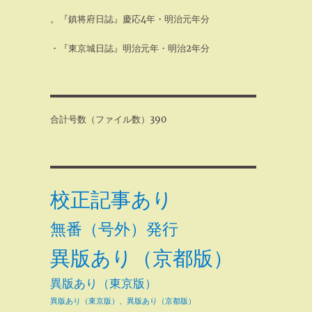
。『鎮将府日誌』慶応4年・明治元年分
・『東京城日誌』明治元年・明治2年分
合計号数（ファイル数）390
校正記事あり
無番（号外）発行
異版あり（京都版）
異版あり（東京版）
異版あり（東京版）、異版あり（京都版）