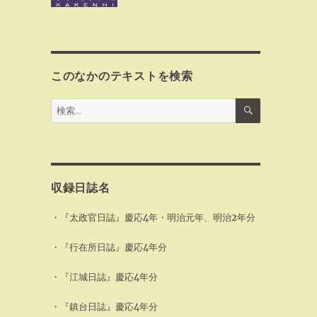
このなかのテキストを検索
検
検
索
索:
収録日誌名
・『太政官日誌』慶応4年・明治元年、明治2年分
・『行在所日誌』慶応4年分
・『江城日誌』慶応4年分
・『鎮台日誌』慶応4年分