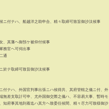
候ニ付テハ、船越洋之助申合、精々取締可致旨御沙汰候事
女、其藩ヘ御預ケ被仰付候事
軍務官ヘ可伺出事
二通
ニ於テ取締可致旨御沙汰候事
ニ付テハ、外国官判事出張ニハ候得共、其府管轄之儀ニ付、外
端無差支取計可申、尤外国御交際之儀ハ、不容易大事、暫時モ
、知府事其地到着迄ハ其方ヘ致委任候間、精々尽力可致様御沙