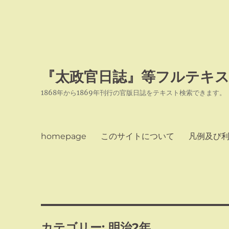
『太政官日誌』等フルテキス
1868年から1869年刊行の官版日誌をテキスト検索できます。
homepage
このサイトについて
凡例及び
カテゴリー:
明治2年