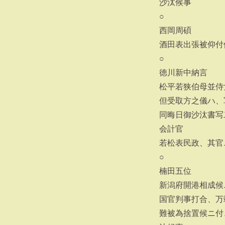
沙汰候事
○
西岡周碩
酒田表出張被仰付
○
徳川新中納言
松平若狭伯母並侍
但受取方之儀ハ、
同晦日御沙汰書写
会計官
若松表民政、其官
○
楠田五位
新潟府開港相成候
国官判事打合、万
難被為捨置候ニ付