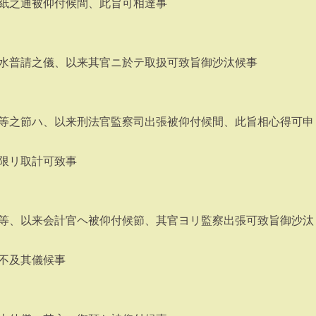
紙之通被仰付候間、此旨可相達事
水普請之儀、以来其官ニ於テ取扱可致旨御沙汰候事
等之節ハ、以来刑法官監察司出張被仰付候間、此旨相心得可申
限リ取計可致事
等、以来会計官ヘ被仰付候節、其官ヨリ監察出張可致旨御沙汰
不及其儀候事