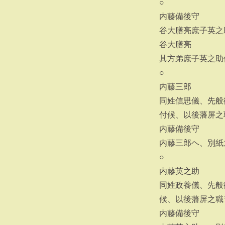
○
内藤備後守
谷大膳亮庶子英之
谷大膳亮
其方弟庶子英之助
○
内藤三郎
同姓信思儀、先般
付候、以後藩屏之
内藤備後守
内藤三郎ヘ、別紙
○
内藤英之助
同姓政養儀、先般
候、以後藩屏之職
内藤備後守