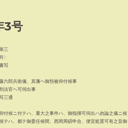
年3号
第三
月〉
書写
藤六郎兵衛儀、其藩ヘ御預被仰付候事
刑法官ヘ可伺出事
写三通
仰付候ニ付テハ、重大之事件ハ、御指揮可伺出ハ勿論之儀ニ候
候テハ、都テ御委任候間、西岡周碩申合、便宜処置可有之旨御