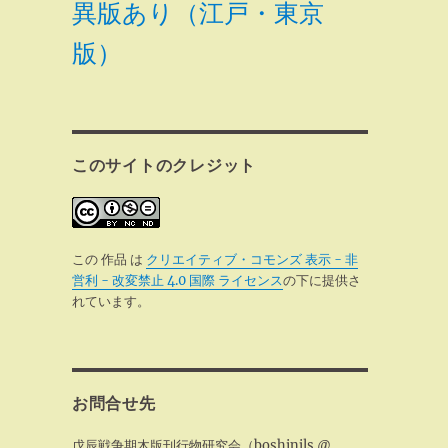
異版あり（江戸・東京
版）
このサイトのクレジット
この 作品 は
クリエイティブ・コモンズ 表示 - 非
営利 - 改変禁止 4.0 国際 ライセンス
の下に提供さ
れています。
お問合せ先
戊辰戦争期木版刊行物研究会（boshinjls @