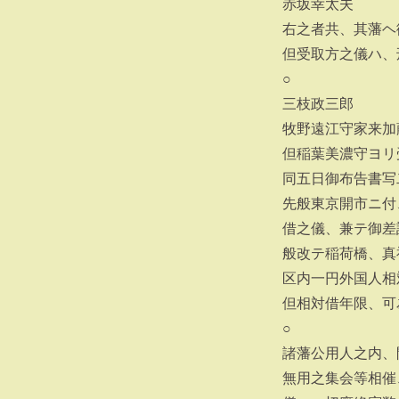
赤坂幸太夫
右之者共、其藩ヘ
但受取方之儀ハ、
○
三枝政三郎
牧野遠江守家来加
但稲葉美濃守ヨリ
同五日御布告書写
先般東京開市ニ付
借之儀、兼テ御差
般改テ稲荷橋、真
区内一円外国人相
但相対借年限、可
○
諸藩公用人之内、
無用之集会等相催