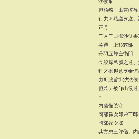
汰候事
但柏崎、出雲崎等
付夫々熟議ヲ遂、
正月
二月二日御沙汰書
各通 上杉式部
丹羽五郎左衛門
今般帰邑願之通、
軌之御趣意ヲ奉体
力可致旨御沙汰候
但兼テ被仰出候通
○
内藤備後守
岡部禄次郎弟三郎
岡部禄次郎
其方弟三郎儀、内