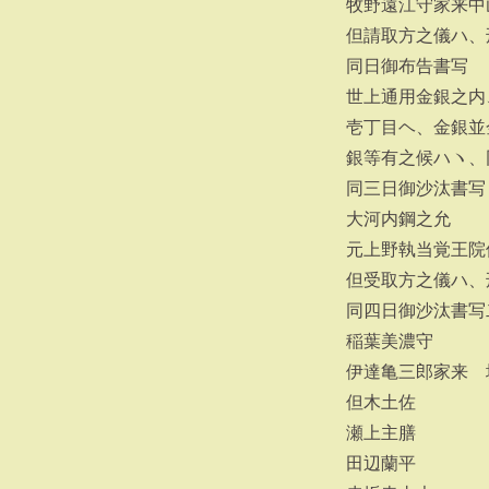
牧野遠江守家来中
但請取方之儀ハ、
同日御布告書写
世上通用金銀之内
壱丁目ヘ、金銀並
銀等有之候ハヽ、
同三日御沙汰書写
大河内鋼之允
元上野執当覚王院
但受取方之儀ハ、
同四日御沙汰書写
稲葉美濃守
伊達亀三郎家来 
但木土佐
瀬上主膳
田辺蘭平