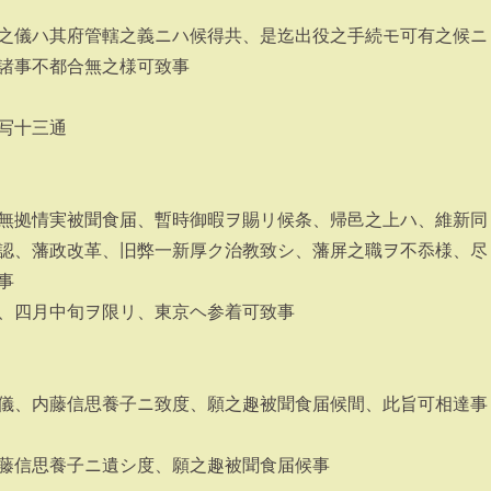
之儀ハ其府管轄之義ニハ候得共、是迄出役之手続モ可有之候ニ
諸事不都合無之様可致事
写十三通
無拠情実被聞食届、暫時御暇ヲ賜リ候条、帰邑之上ハ、維新同
認、藩政改革、旧弊一新厚ク治教致シ、藩屏之職ヲ不忝様、尽
事
、四月中旬ヲ限リ、東京ヘ参着可致事
儀、内藤信思養子ニ致度、願之趣被聞食届候間、此旨可相達事
藤信思養子ニ遺シ度、願之趣被聞食届候事