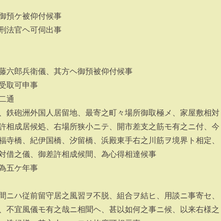
御預ケ被仰付候事
刑法官ヘ可伺出事
藤六郎兵衛儀、其方ヘ御預被仰付候事
受取可申事
二通
、鉄砲洲外国人居留地、最寄之町々場所御取極メ、家屋敷相対
許相成居候処、右場所狭小ニテ、開市差支之筋モ有之ニ付、今
福寺橋、紀伊国橋、汐留橋、浜殿東手右之川筋ヲ境界ト相定、
対借之儀、御差許相成候間、為心得相達候事
為五ケ年事
間ニハ従前留守居之風習ヲ不脱、組合ヲ結ヒ、用談ニ事寄セ、
、不宜風儀モ有之哉ニ相聞ヘ、甚以如何之事ニ候、以来右様之