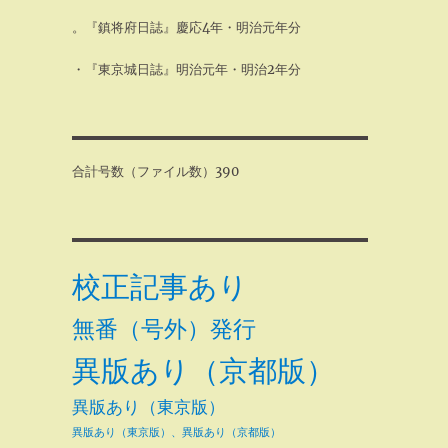
。『鎮将府日誌』慶応4年・明治元年分
・『東京城日誌』明治元年・明治2年分
合計号数（ファイル数）390
校正記事あり
無番（号外）発行
異版あり（京都版）
異版あり（東京版）
異版あり（東京版）、異版あり（京都版）