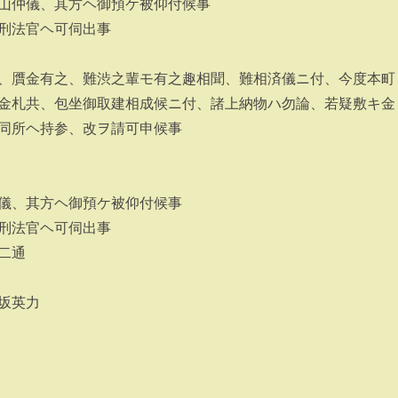
山仲儀、其方ヘ御預ケ被仰付候事
刑法官ヘ可伺出事
、贋金有之、難渋之輩モ有之趣相聞、難相済儀ニ付、今度本町
金札共、包坐御取建相成候ニ付、諸上納物ハ勿論、若疑敷キ金
同所ヘ持参、改ヲ請可申候事
儀、其方ヘ御預ケ被仰付候事
刑法官ヘ可伺出事
二通
坂英力