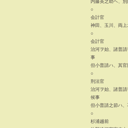
内藤英之助ヘ、別
○
会計官
神田、玉川、両上
○
会計官
治河ヲ始、諸普請
事
但小普請ハ、其官
○
刑法官
治河ヲ始、諸普請
候事
但小普請之節ハ、
○
杉浦越前