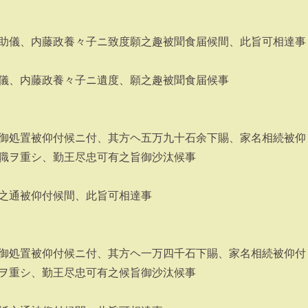
助儀、内藤政養々子ニ致度願之趣被聞食届候間、此旨可相達事
儀、内藤政養々子ニ遺度、願之趣被聞食届候事
御処置被仰付候ニ付、其方ヘ五万九十石余下賜、家名相続被仰
職ヲ重シ、勤王尽忠可有之旨御沙汰候事
之通被仰付候間、此旨可相達事
御処置被仰付候ニ付、其方ヘ一万四千石下賜、家名相続被仰付
ヲ重シ、勤王尽忠可有之候旨御沙汰候事