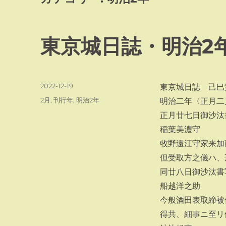
東京城日誌・明治2
投
2022-12-19
東京城日誌 己巳
稿
カ
2月
,
刊行年
,
明治2年
明治二年〈正月二
日:
テ
正月廿七日御沙汰
ゴ
稲葉美濃守
リ
ー
牧野遠江守家来加
但受取方之儀ハ、
同廿八日御沙汰書
船越洋之助
今般酒田表取締被
得共、細事ニ至リ