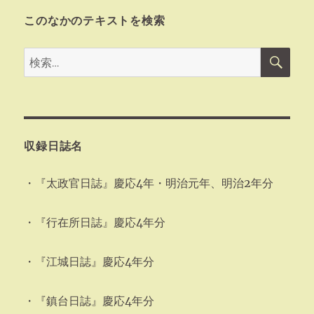
このなかのテキストを検索
検
検
索
索:
収録日誌名
・『太政官日誌』慶応4年・明治元年、明治2年分
・『行在所日誌』慶応4年分
・『江城日誌』慶応4年分
・『鎮台日誌』慶応4年分