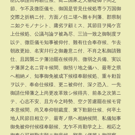
臣氏恭謹而再願仕候、嚮ニ国家之大基礎御下問之
節、乍不及微臣儀モ、御国是管見仕候処専ラ万国御
交際之折柄ニ付、方面ノ任ニ堪ヘ難キ列藩、郡県制
ニ如クモノナシト、庸劣ヲ顧ミス、其節目ヲ掲ケ言
上仕候処、公議与論ヲ被為尽、三治一致之御制度ヲ
以テ、微臣儀モ知事被仰付、難有仕合奉存候、乍去
朝政更始、名実幷行之御趣意ニ付、不肖之私御請難
仕、且因襲ニテ藩治罷在候得共、微弱之兵備、実以
テ藩屏之名ニ背キ候間、御預リ地之儀ハ、最寄之県
ヘ相納メ、知事御免被成下候様奉願候処、重キ勅旨
ヲ以テ、奉命仕候様、更ニ被仰付、深ク恐入、一先
御請仕帰藩之上尚更改革致シ候得共、前条之次第ニ
テ、心志不安、且方今之時勢、空ク苦慮罷在候モ背
本意候間、尚又奉仰朝裁度、東下歎願仕候、何卒土
地人民節目相立テ、最寄ノ県ヘ相納候間、私儀知事
御免被仰付候様奉願候、尢乍不肖勤学之上、相応之