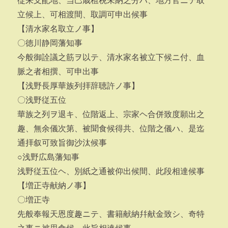
従来支配地、当巳歳租税未納之分ハ、地方官ニテ取
立候上、可相渡間、取調可申出候事
【清水家名取立ノ事】
〇徳川静岡藩知事
今般御詮議之筋ヲ以テ、清水家名被立下候ニ付、血
脈之者相撰、可申出事
【浅野長厚華族列拝辞聴許ノ事】
〇浅野従五位
華族之列ヲ退キ、位階返上、宗家ヘ合併致度願出之
趣、無余儀次第、被聞食候得共、位階之儀ハ、是迄
通拝叙可致旨御沙汰候事
○浅野広島藩知事
浅野従五位ヘ、別紙之通被仰出候間、此段相達候事
【増正寺献納ノ事】
〇増正寺
先般奉報天恩度趣ニテ、書籍献納幷献金致シ、奇特