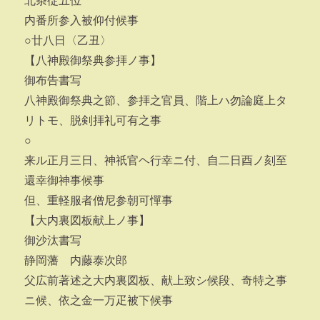
北条従五位
内番所参入被仰付候事
○廿八日〈乙丑〉
【八神殿御祭典参拝ノ事】
御布告書写
八神殿御祭典之節、参拝之官員、階上ハ勿論庭上タ
リトモ、脱剣拝礼可有之事
○
来ル正月三日、神祇官ヘ行幸ニ付、自二日酉ノ刻至
還幸御神事候事
但、重軽服者僧尼参朝可憚事
【大内裏図板献上ノ事】
御沙汰書写
静岡藩 内藤泰次郎
父広前著述之大内裏図板、献上致シ候段、奇特之事
ニ候、依之金一万疋被下候事