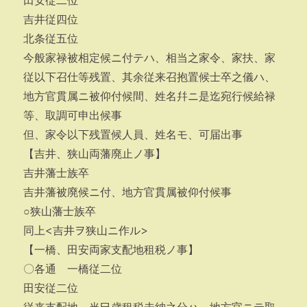
田安従二位
吉井従四位
北条従五位
今般家禄被相定候ニ付テハ、相当之家令、家扶、家
従以下召仕等残置、其余従来召抱置候士卒之儀ハ、
地方官貫属ニ被仰付候間、姓名幷ニ是迄宛行候給禄
等、取調可申出候事
但、家令以下残置候人員、姓名モ、可届出事
【吉井、狭山両藩廃止ノ事】
吉井藩士族卒
吉井藩被廃候ニ付、地方官貫属被仰付候事
○狭山藩士族卒
同上<吉井ヲ狭山ニ作ル>
【一橋、田安両家支配地租税ノ事】
〇各通 一橋従二位
田安従二位