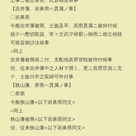
之事ニ被思食候、此旨相達候事
【吉井藩、岩鼻県ヘ貫属ノ事】
〇岩鼻県
今般吉井藩被廃、士族及卒、其県貫属ニ被仰付候、
就テハ懇切取扱、常々文武ヲ研窮シ御用ニ相立候様
可致旨御沙汰候事
○同上
吉井藩被廃候ニ付、支配地其県管轄被仰付候事
但、従来吉井藩中之人材ヲ撰ミ、更ニ其県官員ニ充
テ、士族幷卒之取締可申付事
【狭山藩、界県ヘ貫属ノ事】
〇界県
今般狭山藩<以下岩鼻県同文>
○同上
狭山藩被廃<以下岩鼻県同文>
但、従来狭山藩<以下岩鼻県同文>