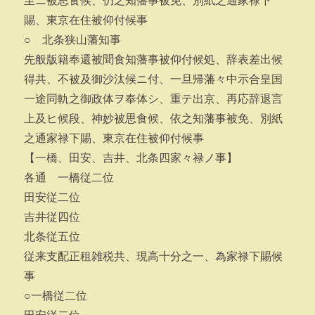
至ニ被思食候、仍之知藩事被免、別紙之通家禄下
賜、東京在住被仰付候事
○ 北条狭山藩知事
先般版籍奉還被聞食知藩事被仰付候処、辞表差出候
得共、不被及御沙汰候ニ付、一旦帰藩々中示合皇国
一途同軌之御政体ヲ奉体シ、重テ出京、再応辞退言
上及ヒ候段、神妙被思食候、依之知藩事被免、別紙
之通家禄下賜、東京在住被仰付候事
【一橋、田安、吉井、北条四家々禄ノ事】
各通 一橋従二位
田安従二位
吉井従四位
北条従五位
従来支配正租雑税共、現高十分之一、為家禄下賜候
事
○一橋従二位