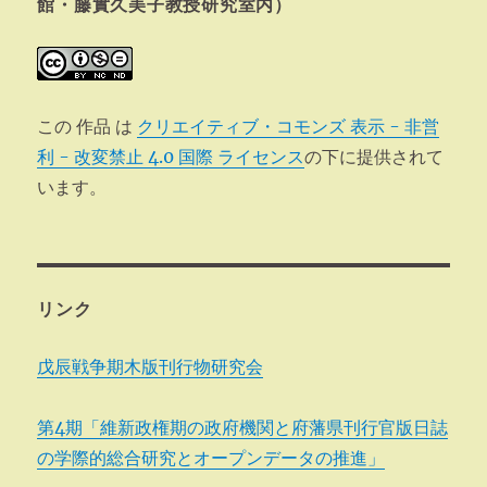
ン
館・藤實久美子教授研究室内）
この 作品 は
クリエイティブ・コモンズ 表示 - 非営
利 - 改変禁止 4.0 国際 ライセンス
の下に提供されて
います。
リンク
戊辰戦争期木版刊行物研究会
第4期「維新政権期の政府機関と府藩県刊行官版日誌
の学際的総合研究とオープンデータの推進」