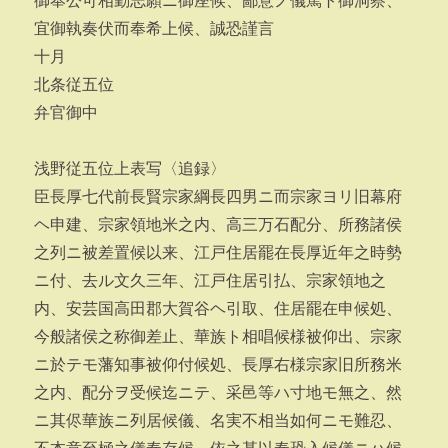
御奉公可相勤志願ニ御座候、鄙意ノ儀篤ト御洞察、
宜御執奏伏而奉希上候、誠恐謹言
十月
北条従五位
弁官御中
浅野従五位上表写〈追録〉
臣長厚七代前長賢宗家綱長四男ニ而宗家ヨリ旧幕府
ヘ申建、宗家領地米之内、高三万石配分、所務諸侯
之列ニ被差置候以来、江戸住居罷在長厚近年之時勢
ニ付、去ル文久三年、江戸住居引払、宗家領地之
内、安芸国高田郡大賀谷ヘ引取、住居罷在申候処、
今般諸侯之称御差止、華族ト相唱候様被仰出、宗家
ニ於テモ藩知事被仰付候処、長厚右様宗家旧所務米
之内、配分ヲ受候迄ニテ、采邑等ハ寸地モ無之、然
ニ其侭華族ニ列居候儀、名実不相当如何ニモ難忍、