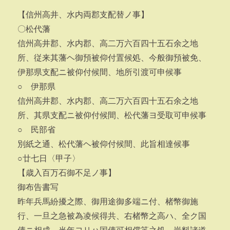
【信州高井、水内両郡支配替ノ事】
〇松代藩
信州高井郡、水内郡、高二万六百四十五石余之地
所、従来其藩ヘ御預被仰付置候処、今般御預被免、
伊那県支配ニ被仰付候間、地所引渡可申候事
○ 伊那県
信州高井郡、水内郡、高二万六百四十五石余之地
所、其県支配ニ被仰付候間、松代藩ヨ受取可申候事
○ 民部省
別紙之通、松代藩ヘ被仰付候間、此旨相達候事
○廿七日〈甲子〉
【歳入百万石御不足ノ事】
御布告書写
昨年兵馬紛擾之際、御用途御多端ニ付、楮幣御施
行、一旦之急被為凌候得共、右楮幣之高ハ、全ク国