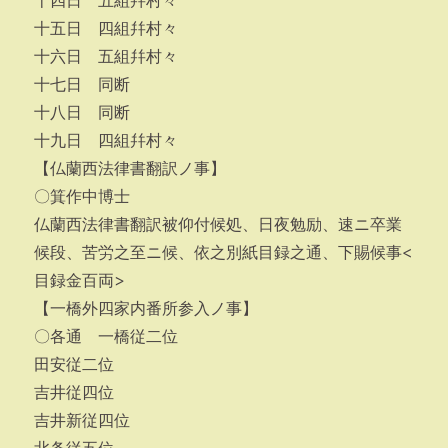
十四日 五組幷村々
十五日 四組幷村々
十六日 五組幷村々
十七日 同断
十八日 同断
十九日 四組幷村々
【仏蘭西法律書翻訳ノ事】
〇箕作中博士
仏蘭西法律書翻訳被仰付候処、日夜勉励、速ニ卒業
候段、苦労之至ニ候、依之別紙目録之通、下賜候事<
目録金百両>
【一橋外四家内番所参入ノ事】
〇各通 一橋従二位
田安従二位
吉井従四位
吉井新従四位