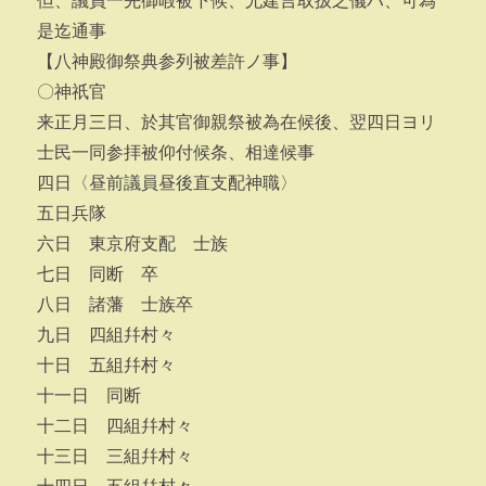
但、議員一先御暇被下候、尤建言取扱之儀ハ、可為
是迄通事
【八神殿御祭典参列被差許ノ事】
〇神祇官
来正月三日、於其官御親祭被為在候後、翌四日ヨリ
士民一同参拝被仰付候条、相達候事
四日〈昼前議員昼後直支配神職〉
五日兵隊
六日 東京府支配 士族
七日 同断 卒
八日 諸藩 士族卒
九日 四組幷村々
十日 五組幷村々
十一日 同断
十二日 四組幷村々
十三日 三組幷村々