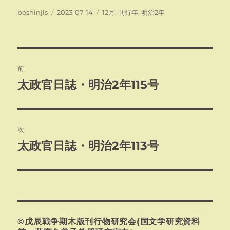
投
投
カ
boshinjls
2023-07-14
12月
,
刊行年
,
明治2年
稿
稿
テ
者
日:
ゴ
リ
ー
投
前
稿
太政官日誌・明治2年115号
前
の
ナ
投
ビ
稿:
次
ゲ
太政官日誌・明治2年113号
次
の
ー
投
シ
稿:
ョ
©戊辰戦争期木版刊行物研究会(国文学研究資料