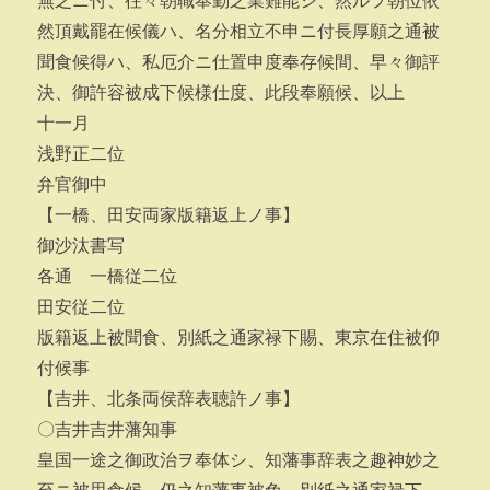
無之ニ付、往々朝職奉勤之業難能シ、然ルヲ朝位依
然頂戴罷在候儀ハ、名分相立不申ニ付長厚願之通被
聞食候得ハ、私厄介ニ仕置申度奉存候間、早々御評
決、御許容被成下候様仕度、此段奉願候、以上
十一月
浅野正二位
弁官御中
【一橋、田安両家版籍返上ノ事】
御沙汰書写
各通 一橋従二位
田安従二位
版籍返上被聞食、別紙之通家禄下賜、東京在住被仰
付候事
【吉井、北条両侯辞表聴許ノ事】
〇吉井吉井藩知事
皇国一途之御政治ヲ奉体シ、知藩事辞表之趣神妙之