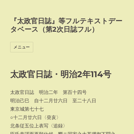
『太政官日誌』等フルテキストデー
タベース（第2次日誌フル）
メニュー
太政官日誌・明治2年114号
太政官日誌 明治二年 第百十四号
明治己巳 自十二月廿六日 至二十八日
東京城第七十七
○十二月廿六日〈癸亥〉
北条従五位上表写〈追録〉