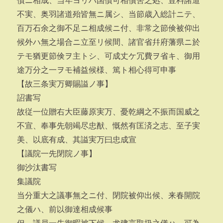
債ニ相成、当年ヨリハ国債可相償筈之処、豈料諸道
不実、奥羽諸道殆皆無ニ属シ、当節歳入総計ニテ、
百万石余之御不足ニ相成候ニ付、非常之節倹被仰出
候外ハ無之場合ニ立至リ候間、諸官省幷府藩県ニ於
テモ猶更節倹ヲ主トシ、可成丈ケ冗費ヲ省キ、御用
途万分之一ヲモ補益候様、篤ト相心得可申事
【故三条実万卿賜謚ノ事】
詔書写
故従一位贈右大臣藤原実万、憂乾綱之不振而国威之
不宣、奉事先朝竭尽忠猷、慨然有匡済之志、至子実
美、以底有成、其謚実万曰忠成宣
【議院一先閉院ノ事】
御沙汰書写
集議院
当分重大之議事無之ニ付、閉院被仰出候、来春開院
之儀ハ、前以御達相成候事