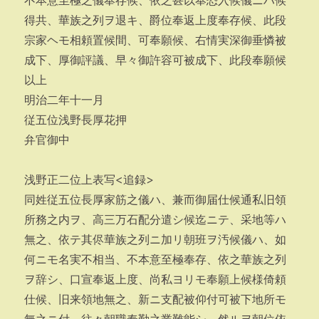
不本意至極之儀奉存候、依之甚以奉恐入候儀ニハ候
得共、華族之列ヲ退キ、爵位奉返上度奉存候、此段
宗家ヘモ相頼置候間、可奉願候、右情実深御垂憐被
成下、厚御評議、早々御許容可被成下、此段奉願候
以上
明治二年十一月
従五位浅野長厚花押
弁官御中
浅野正二位上表写<追録>
同姓従五位長厚家筋之儀ハ、兼而御届仕候通私旧領
所務之内ヲ、高三万石配分遣シ候迄ニテ、采地等ハ
無之、依テ其侭華族之列ニ加リ朝班ヲ汚候儀ハ、如
何ニモ名実不相当、不本意至極奉存、依之華族之列
ヲ辞シ、口宣奉返上度、尚私ヨリモ奉願上候様倚頼
仕候、旧来領地無之、新ニ支配被仰付可被下地所モ