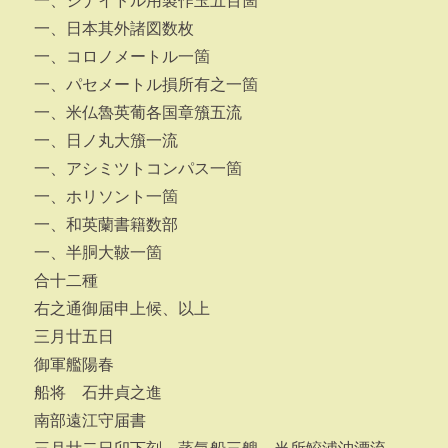
一、シナイドル用製作玉五百箇
一、日本其外諸図数枚
一、コロノメートル一箇
一、パセメートル損所有之一箇
一、米仏魯英葡各国章籏五流
一、日ノ丸大籏一流
一、アシミツトコンパス一箇
一、ホリソント一箇
一、和英蘭書籍数部
一、半胴大鞁一箇
合十二種
右之通御届申上候、以上
三月廿五日
御軍艦陽春
船将 石井貞之進
南部遠江守届書