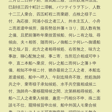
三月廿二日卯下刻、蒸気船三艘、当所鮫浦沖漂流、
巳刻頃三四十町計ニ滞帆、バツテイラヲ下シ、人数
十二三人乗合、四五町程ニ而乗廻、点検之様子ニ
付、為応接、同浦小役之者三人、外水主五人、小舟
ニ而差遣申候所、薩長勢並外藩々ヨリ、固人数有無
之儀、且肥前藩昨年乗捨置候船、何レニ有之哉、尋
候由、夫々相答、随而何レノ御船ニテ何レヘ御通船
有之哉ノ旨、此方之者相尋候処、右答無之、味方之
事故、聊心配無之候、事ニ寄、当所厄介相成可申ト
申、直ニ本船ヘ乗戻、何レ之船ニ而何レ之藩ト申
儀、相知不申候ニ付、猶亦最前之三人之者、本船迄
差遣候処、船中ヘ呼入、午刻迄帰舟不致、然処漁師
共之中、乗寄様子承知候処、水手共空腹相成候ニ
付、漁師舟ヘ乗移罷帰候之間、次第柄相尋候処、本
船ヘ三人之者乗入候後、趣意一円相分不申、殊ニ面
談モ不仕、罷帰候旨申出候、船中外国人モ乗合候