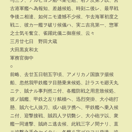
与三ヲ、アルヒヨン船ヘ乗セ組、右ノ次第ヲ以、宮
古港軍艦ヘ為報知、差越候処、時刻ニ後レ、最早戦
争後ニ相達、如何ニモ遺憾不少候、乍去海軍初度之
戦ニ、彼カ一艦ヲ破リ候儀ハ、実ニ吉兆第一、惣軍
之士気モ奮立、雀躍此儀ニ御座候、云々
三月廿七日 野田大蔵
大田黒亥和太
軍務官御中
○
前略、去廿五日朝五字頃、アメリカノ国旗ヲ揚候
船、忽然我甲鉄艦ヲ目懸乗来候処、計ラスモ廻天丸
ニテ、賊ナル事判然ニ付、各艦防戦之用意致候処、
彼ノ賊艦、甲鉄之左リ舷檣ヘ、迅烈突掛、大小砲打
懸、賊六七人抜刀、或ハ銃ヲ携ヘ、甲鉄艦ヘ乗入候
ニ付、迎撃接戦、賊四人ヲ切斃シ、大小砲ヲ以、衆
艦一同連撃、賊終ニ逃去候、此戦三字ノ間ナリ、直