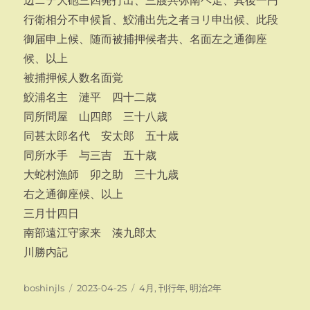
辺ニテ大砲三四発打出、三艘共弥南ヘ走、其後一円
行衛相分不申候旨、鮫浦出先之者ヨリ申出候、此段
御届申上候、随而被捕押候者共、名面左之通御座
候、以上
被捕押候人数名面覚
鮫浦名主 漣平 四十二歳
同所問屋 山四郎 三十八歳
同甚太郎名代 安太郎 五十歳
同所水手 与三吉 五十歳
大蛇村漁師 卯之助 三十九歳
右之通御座候、以上
三月廿四日
南部遠江守家来 湊九郎太
川勝内記
投
投
カ
boshinjls
2023-04-25
4月
,
刊行年
,
明治2年
稿
稿
テ