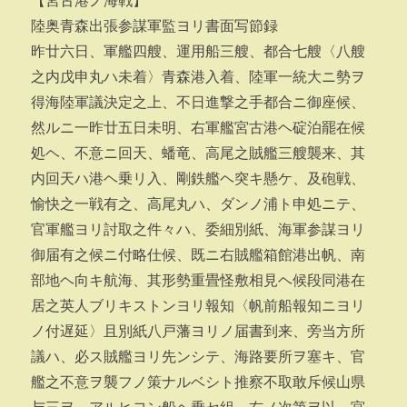
【宮古港ノ海戦】
陸奥青森出張参謀軍監ヨリ書面写節録
昨廿六日、軍艦四艘、運用船三艘、都合七艘〈八艘
之内戊申丸ハ未着〉青森港入着、陸軍一統大ニ勢ヲ
得海陸軍議決定之上、不日進撃之手都合ニ御座候、
然ルニ一昨廿五日未明、右軍艦宮古港ヘ碇泊罷在候
処ヘ、不意ニ回天、蟠竜、高尾之賊艦三艘襲来、其
内回天ハ港ヘ乗リ入、剛鉄艦ヘ突キ懸ケ、及砲戦、
愉快之一戦有之、高尾丸ハ、ダンノ浦ト申処ニテ、
官軍艦ヨリ討取之件々ハ、委細別紙、海軍参謀ヨリ
御届有之候ニ付略仕候、既ニ右賊艦箱館港出帆、南
部地ヘ向キ航海、其形勢重畳怪敷相見ヘ候段同港在
居之英人ブリキストンヨリ報知〈帆前船報知ニヨリ
ノ付遅延〉且別紙八戸藩ヨリノ届書到来、旁当方所
議ハ、必ス賊艦ヨリ先ンシテ、海路要所ヲ塞キ、官
艦之不意ヲ襲フノ策ナルベシト推察不取敢斥候山県