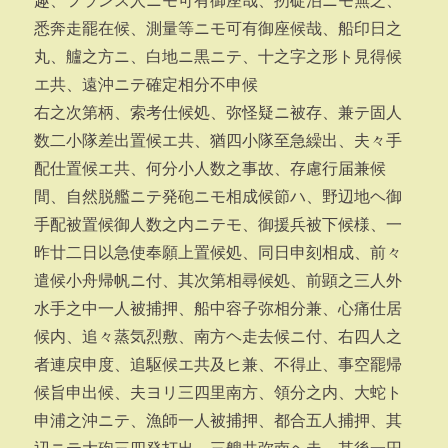
趣、フランス人ニモ可有御座哉、扨碇泊ニモ無之、
悉奔走罷在候、測量等ニモ可有御座候哉、船印日之
丸、艫之方ニ、白地ニ黒ニテ、十之字之形ト見得候
エ共、遠沖ニテ確定相分不申候
右之次第柄、索考仕候処、弥怪疑ニ被存、兼テ固人
数二小隊差出置候エ共、猶四小隊至急繰出、夫々手
配仕置候エ共、何分小人数之事故、存慮行届兼候
間、自然脱艦ニテ発砲ニモ相成候節ハ、野辺地ヘ御
手配被置候御人数之内ニテモ、御援兵被下候様、一
昨廿二日以急使奉願上置候処、同日申刻相成、前々
遣候小舟帰帆ニ付、其次第相尋候処、前顕之三人外
水手之中一人被捕押、船中容子弥相分兼、心痛仕居
候内、追々蒸気烈敷、南方ヘ走去候ニ付、右四人之
者連戻申度、追駆候エ共及ヒ兼、不得止、事空罷帰
候旨申出候、夫ヨリ三四里南方、領分之内、大蛇ト
申浦之沖ニテ、漁師一人被捕押、都合五人捕押、其