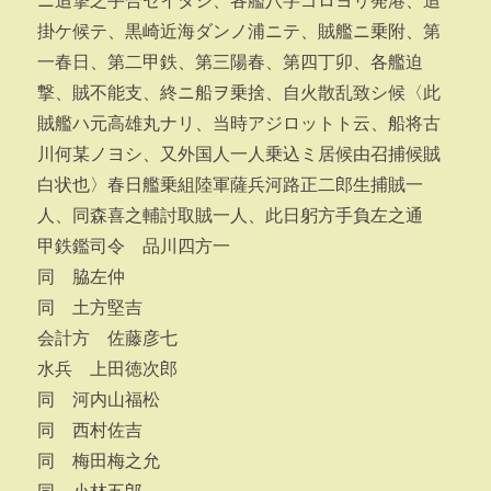
ニ追撃之手合セイタシ、各艦八字ゴロヨリ発港、追
掛ケ候テ、黒崎近海ダンノ浦ニテ、賊艦ニ乗附、第
一春日、第二甲鉄、第三陽春、第四丁卯、各艦迫
撃、賊不能支、終ニ船ヲ乗捨、自火散乱致シ候〈此
賊艦ハ元高雄丸ナリ、当時アジロットト云、船将古
川何某ノヨシ、又外国人一人乗込ミ居候由召捕候賊
白状也〉春日艦乗組陸軍薩兵河路正二郎生捕賊一
人、同森喜之輔討取賊一人、此日躬方手負左之通
甲鉄鑑司令 品川四方一
同 脇左仲
同 土方堅吉
会計方 佐藤彦七
水兵 上田徳次郎
同 河内山福松
同 西村佐吉
同 梅田梅之允