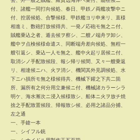
去、外一艘之賊艦、羅賀辺海岸ヘ乗付、罷在候ニ
付、諸艦一同打向候処、春日、甲鉄ノ両艦攻撃中ニ
付、控居候処、合撃候様、甲鉄艦ヨリ申来リ、直様
相進ミ、数砲打放候得共、一発ノ応砲モ無之ニ付、
賊艦乗込之者、遁去候ヲ察シ、二艘ノ端舟ヲ卸シ、
艦中ヲ点検候様命遣ス、同断端舟差向候処、無程一
艘引返シ、乗込一人モ無之、艦中火起リ居候ニ付、
取消シノ手配致候段、報シ帰リ候間、又々一艘乗返
リ、相達候ニハ、火ヲ消シ、機関其外見調候処、水
下ニハ損所モ無之様候得共、機械下鑵之下共二箇
所、漏所有之何分用立兼候ニ付、機械諸カラーシラ
明ケ、海水漸次ニ浸入候様致シ、船体ニ火ヲ放チ焼
捨之手配致置候段、帰報致シ候、必用之諸品分捕、
左之通
一、手鎗一本
一、シイフル銃