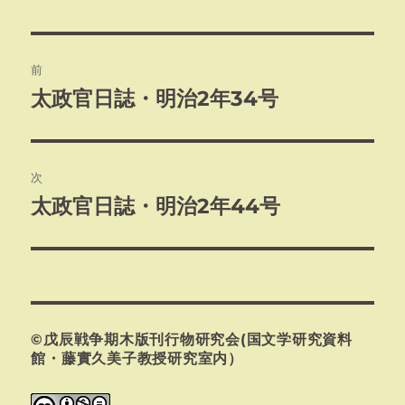
者
日:
ゴ
リ
ー
投
前
稿
太政官日誌・明治2年34号
前
の
ナ
投
ビ
稿:
次
ゲ
太政官日誌・明治2年44号
次
の
ー
投
シ
稿:
ョ
©戊辰戦争期木版刊行物研究会(国文学研究資料
ン
館・藤實久美子教授研究室内）