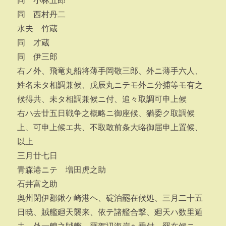
同 小林五郎
同 西村丹二
水夫 竹蔵
同 才蔵
同 伊三郎
右ノ外、飛竜丸船将薄手岡敬三郎、外ニ薄手六人、
姓名未タ相調兼候、戊辰丸ニテモ外ニ分捕等モ有之
候得共、未タ相調兼候ニ付、追々取調可申上候
右ハ去廿五日戦争之概略ニ御座候、猶委ク取調候
上、可申上候エ共、不取敢前条大略御届申上置候、
以上
三月廿七日
青森港ニテ 増田虎之助
石井富之助
奥州閉伊郡鍬ケ崎港ヘ、碇泊罷在候処、三月二十五
日暁、賊艦廻天襲来、依テ諸艦合撃、廻天ハ数里遁